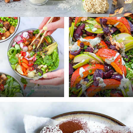
https://albertestengaard.dk/citrongr
https://albertestengaard.dk/linsesala
aes-chili-marineret-tofu/
t-med-bagte-grontsager/