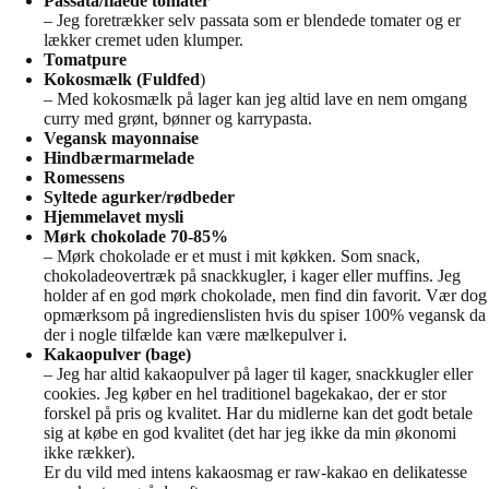
Passata/flåede tomater
– Jeg foretrækker selv passata som er blendede tomater og er
lækker cremet uden klumper.
Tomatpure
Kokosmælk (Fuldfed
)
– Med kokosmælk på lager kan jeg altid lave en nem omgang
curry med grønt, bønner og karrypasta.
Vegansk mayonnaise
Hindbærmarmelade
Romessens
Syltede agurker/rødbeder
Hjemmelavet mysli
Mørk chokolade 70-85%
– Mørk chokolade er et must i mit køkken. Som snack,
chokoladeovertræk på snackkugler, i kager eller muffins. Jeg
holder af en god mørk chokolade, men find din favorit. Vær dog
opmærksom på ingredienslisten hvis du spiser 100% vegansk da
der i nogle tilfælde kan være mælkepulver i.
Kakaopulver (bage)
– Jeg har altid kakaopulver på lager til kager, snackkugler eller
cookies. Jeg køber en hel traditionel bagekakao, der er stor
forskel på pris og kvalitet. Har du midlerne kan det godt betale
sig at købe en god kvalitet (det har jeg ikke da min økonomi
ikke rækker).
Er du vild med intens kakaosmag er raw-kakao en delikatesse