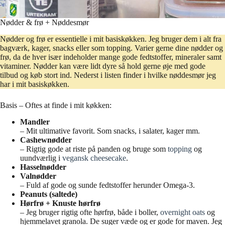
Nødder & frø + Nøddesmør
Nødder og frø er essentielle i mit basiskøkken. Jeg bruger dem i alt fra
bagværk, kager, snacks eller som topping. Varier gerne dine nødder og
frø, da de hver især indeholder mange gode fedtstoffer, mineraler samt
vitaminer. Nødder kan være lidt dyre så hold gerne øje med gode
tilbud og køb stort ind. Nederst i listen finder i hvilke nøddesmør jeg
har i mit basiskøkken.
Basis – Oftes at finde i mit køkken:
Mandler
– Mit ultimative favorit. Som snacks, i salater, kager mm.
Cashewnødder
– Rigtig gode at riste på panden og bruge som
topping
og
uundværlig i
vegansk cheesecake
.
Hasselnødder
Valnødder
– Fuld af gode og sunde fedtstoffer herunder Omega-3.
Peanuts (saltede)
Hørfrø + Knuste hørfrø
– Jeg bruger rigtig ofte hørfrø, både i boller,
overnight oats
og
hjemmelavet granola. De suger væde og er gode for maven. Jeg