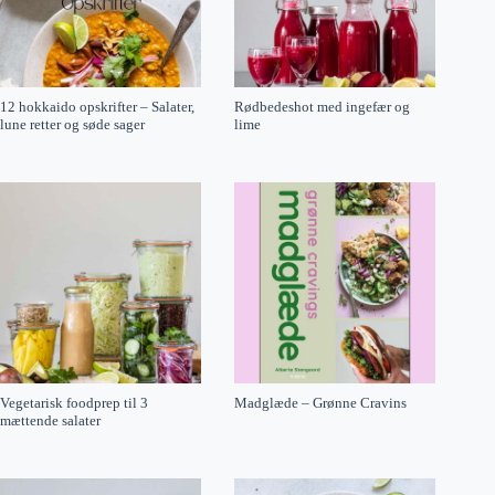
12 hokkaido opskrifter – Salater,
Rødbedeshot med ingefær og
lune retter og søde sager
lime
Vegetarisk foodprep til 3
Madglæde – Grønne Cravins
mættende salater