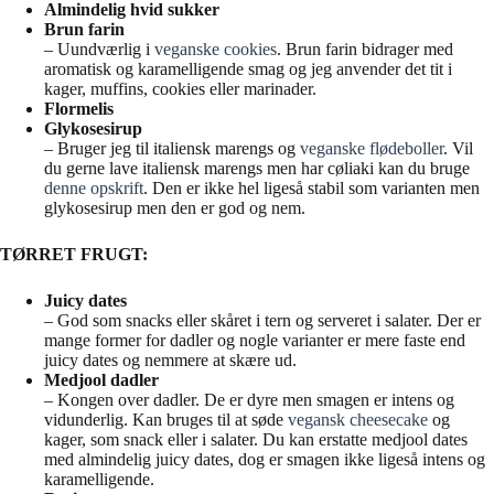
Almindelig hvid sukker
Brun farin
– Uundværlig i
veganske cookies
. Brun farin bidrager med
aromatisk og karamelligende smag og jeg anvender det tit i
kager, muffins, cookies eller marinader.
Flormelis
Glykosesirup
– Bruger jeg til italiensk marengs og
veganske flødeboller
. Vil
du gerne lave italiensk marengs men har cøliaki kan du bruge
denne opskrift
. Den er ikke hel ligeså stabil som varianten men
glykosesirup men den er god og nem.
TØRRET FRUGT:
Juicy dates
– God som snacks eller skåret i tern og serveret i salater. Der er
mange former for dadler og nogle varianter er mere faste end
juicy dates og nemmere at skære ud.
Medjool dadler
– Kongen over dadler. De er dyre men smagen er intens og
vidunderlig. Kan bruges til at søde
vegansk cheesecake
og
kager, som snack eller i salater. Du kan erstatte medjool dates
med almindelig juicy dates, dog er smagen ikke ligeså intens og
karamelligende.