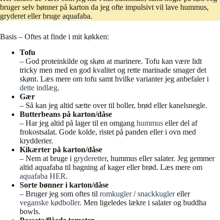
bruger selv bønner på karton da jeg ofte impulsivt vil lave hummus,
gryderet eller bruge aquafaba.
Basis – Oftes at finde i mit køkken:
Tofu
– God proteinkilde og skøn at marinere. Tofu kan være lidt
tricky men med en god kvalitet og rette marinade smager det
skønt. Læs mere om tofu samt hvilke varianter jeg anbefaler i
dette indlæg
.
Gær
– Så kan jeg altid sætte over til boller, brød eller kanelsnegle.
Butterbeans på karton/dåse
– Har jeg altid på lager til en omgang
hummus
eller del af
frokostsalat. Gode kolde, ristet på panden eller i ovn med
krydderier.
Kikærter på karton/dåse
– Nem at bruge i
gryderetter
, hummus eller salater. Jeg gemmer
altid aquafaba til bagning af kager eller brød. Læs mere om
aquafaba HER
.
Sorte bønner i karton/dåse
– Bruger jeg som oftes til
romkugler
/
snackkugler
eller
veganske kødboller
. Men ligeledes lækre i salater og buddha
bowls.