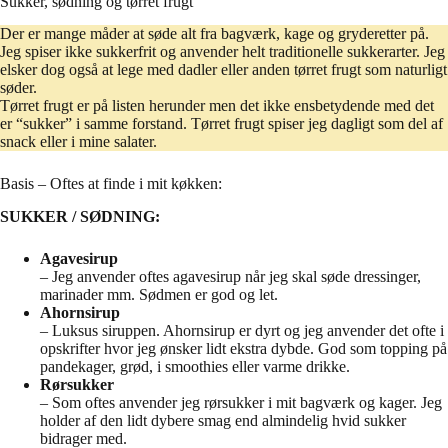
Sukker, sødning og tørret frugt
Der er mange måder at søde alt fra bagværk, kage og gryderetter på.
Jeg spiser ikke sukkerfrit og anvender helt traditionelle sukkerarter. Jeg
elsker dog også at lege med dadler eller anden tørret frugt som naturligt
søder.
Tørret frugt er på listen herunder men det ikke ensbetydende med det
er “sukker” i samme forstand. Tørret frugt spiser jeg dagligt som del af
snack eller i mine salater.
Basis – Oftes at finde i mit køkken:
SUKKER / SØDNING:
Agavesirup
– Jeg anvender oftes agavesirup når jeg skal søde dressinger,
marinader mm. Sødmen er god og let.
Ahornsirup
– Luksus siruppen. Ahornsirup er dyrt og jeg anvender det ofte i
opskrifter hvor jeg ønsker lidt ekstra dybde. God som topping på
pandekager, grød, i smoothies eller varme drikke.
Rørsukker
– Som oftes anvender jeg rørsukker i mit bagværk og kager. Jeg
holder af den lidt dybere smag end almindelig hvid sukker
bidrager med.