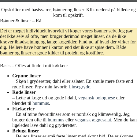
Opskrifter med basisvarer, bønner og linser. Klik nederst på billede og
kom til opskrift.
Bønner & linser – Rå
Det er meget individuelt hvorvidt vi koger vores bønner selv. Jeg gør
det ikke selv så ofte, men bruger derimod meget linser, da de ikke
kræver iblødsætning og lange kogetider. Find ud af hvad der virker for
dig. Hellere have bønner i karton end slet ikke at spise dem. Både
bønner og linser er gode kilder til protein og kostfibre.
Basis – Oftes at finde i mit køkken:
Grønne linser
– Skøn i gryderetter, dahl eller salater. En smule mere faste end
røde linser. Prøv min favorit;
Linsegryde
.
Røde linser
– Lette at koge ud og gode i dahl,
vegansk bolognese
eller
blendet til
hummus
.
Flækærter
– En af mine favoritlinser som er nordisk og klimavenlig. Jeg
bruger den ofte til
hummus
eller
vegansk æggesalat
. Men du kan
ligeledes lave dahl og gryderetter.
Beluga linser
– Beluga linser er små faste linser med skønt bid. De er skønne