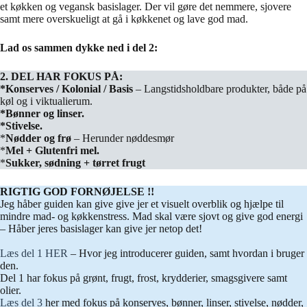
et køkken og vegansk basislager. Der vil gøre det nemmere, sjovere
samt mere overskueligt at gå i køkkenet og lave god mad.
Lad os sammen dykke ned i del 2:
2. DEL HAR FOKUS PÅ:
*Konserves / Kolonial / Basis
– Langstidsholdbare produkter, både på
køl og i viktualierum.
*Bønner og linser.
*Stivelse.
*
Nødder og frø
– Herunder nøddesmør
*
Mel + Glutenfri mel.
*
Sukker, sødning + tørret frugt
RIGTIG GOD FORNØJELSE !!
Jeg håber guiden kan give give jer et visuelt overblik og hjælpe til
mindre mad- og køkkenstress. Mad skal være sjovt og give god energi
– Håber jeres basislager kan give jer netop det!
Læs del 1 HER
– Hvor jeg introducerer guiden, samt hvordan i bruger
den.
Del 1 har fokus på grønt, frugt, frost, krydderier, smagsgivere samt
olier.
Læs del 3
her med fokus på konserves, bønner, linser, stivelse, nødder,