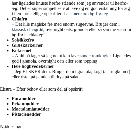
har ligeledes knuste hørfrø stående som jeg anvender til hørfrø-
æg. Det er super simpelt selv at lave og en god erstatning for æg
i flere forskellige opskrifter.
Læs mere om hørfrø-æg
.
Chiafrø
– Det lille magiske frø med enorm sugeevne. Bruger dem i
klassisk chiagrød
, overnight oats, granola eller så samme vis som
hørfrø i “chia-æg”.
Solsikkefrø
Græskarkerner
Kokosmel
– Altid på lager så jeg nemt kan lave
sunde romkugler
. Ligeledes
god i granola, overnight oats eller som topping.
Hele boghvedekerner
– Jeg ELSKER dem. Bruger dem i granola, kogt (ala rugkerner)
eller ristet på panden til drys på salat.
Ekstra – Efter behov eller som del af opskrift:
Paranødder
Pekannødder
Macadamianødder
Pistacienødder
Nøddesmør