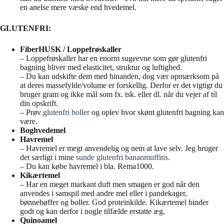
en anelse mere væske end hvedemel.
GLUTENFRI:
FiberHUSK / Loppefrøskaller
– Loppefrøskaller har en enorm sugeevne som gør glutenfri
bagning bliver med elasticitet, struktur og luftighed.
– Du kan udskifte dem med hinanden, dog vær opmærksom på
at deres massefylde/volume er forskellig. Derfor er det vigtigt du
bruger gram og ikke mål som fx. tsk. eller dl. når du vejer af til
din opskrift.
– Prøv
glutenfri boller
og oplev hvor skønt glutenfri bagning kan
være.
Boghvedemel
Havremel
– Havremel er megt anvendelig og nem at lave selv. Jeg bruger
det særligt i mine
sunde glutenfri bananmuffins
.
– Du kan købe havremel i bla. Rema1000.
Kikærtemel
– Har en meget markant duft men smagen er god når den
anvendes i samspil med andre mel eller i pandekager,
bønnebøffer og boller. God proteinkilde. Kikærtemel binder
godt og kan derfor i nogle tilfælde erstatte æg.
Quinoamel