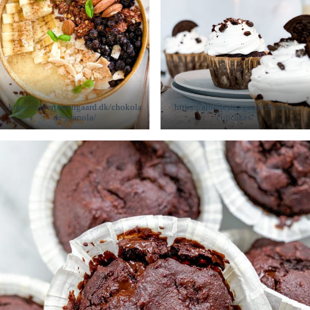
https://albertestengaard.dk/chokola
https://albertestengaard.dk/oreo-
de-granola/
cupcakes/