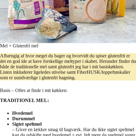
Mel + Glutenfri mel
Afhængig af hvor meget du bager og hvorvidt du spiser glutenfrit er
det en god ide at have forskellige meltyper i skabet. Herunder finder du
både de traditionelle mel samt glutenfri jeg har i mit basiskøkken.
Listen inkluderer ligeledes stivelse samt FiberHUSK/loppefrøskaller
som er uundværlige i glutenfri bagning.
Basis – Oftes at finde i mit køkken:
TRADITIONEL MEL:
Hvedemel
Durummel
Sigtet speltmel
– Giver en lækker smag til bagværk. Har du ikke sigtet speltmel
kan du udskifte med hvedemel + evt. lidt mere da speltmel suger