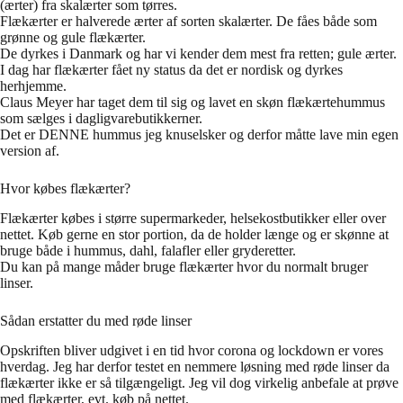
(ærter) fra skalærter som tørres.
Flækærter er halverede ærter af sorten skalærter. De fåes både som
grønne og gule flækærter.
De dyrkes i Danmark og har vi kender dem mest fra retten; gule ærter.
I dag har flækærter fået ny status da det er nordisk og dyrkes
herhjemme.
Claus Meyer har taget dem til sig og lavet en skøn flækærtehummus
som sælges i dagligvarebutikkerner.
Det er DENNE hummus jeg knuselsker og derfor måtte lave min egen
version af.
Hvor købes flækærter?
Flækærter købes i større supermarkeder, helsekostbutikker eller over
nettet. Køb gerne en stor portion, da de holder længe og er skønne at
bruge både i hummus, dahl, falafler eller gryderetter.
Du kan på mange måder bruge flækærter hvor du normalt bruger
linser.
Sådan erstatter du med røde linser
Opskriften bliver udgivet i en tid hvor corona og lockdown er vores
hverdag. Jeg har derfor testet en nemmere løsning med røde linser da
flækærter ikke er så tilgængeligt. Jeg vil dog virkelig anbefale at prøve
med flækærter, evt. køb på nettet.