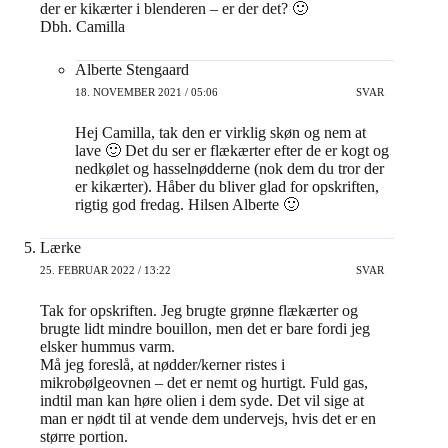
der er kikærter i blenderen – er der det? 🙂
Dbh. Camilla
Alberte Stengaard
18. NOVEMBER 2021 / 05:06
SVAR
Hej Camilla, tak den er virklig skøn og nem at
lave 🙂 Det du ser er flækærter efter de er kogt og
nedkølet og hasselnødderne (nok dem du tror der
er kikærter). Håber du bliver glad for opskriften,
rigtig god fredag. Hilsen Alberte 🙂
Lærke
25. FEBRUAR 2022 / 13:22
SVAR
Tak for opskriften. Jeg brugte grønne flækærter og
brugte lidt mindre bouillon, men det er bare fordi jeg
elsker hummus varm.
Må jeg foreslå, at nødder/kerner ristes i
mikrobølgeovnen – det er nemt og hurtigt. Fuld gas,
indtil man kan høre olien i dem syde. Det vil sige at
man er nødt til at vende dem undervejs, hvis det er en
større portion.