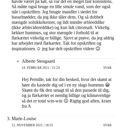
havde været på køl, så var det en meget fast konsistens.
Så måtte også bruge en lille smule vand, som der også
står i opskriften. Jeg brugte mandler i stedet for
hasselnødder, da jeg ikke tåler dem. Og så dobbelt
mængde solsikkekerner, og lidt mindre æbleeddike
(ikke æblecidereddike) og kun lidt citronsaft. Virkelig
lækker hummus, og stor mængde i forhold til at
flækærter virkelig er billige. Sjovt at prøve, da jeg aldrig
har arbejdet med flækærter. Tak for opskriften og
inspirationen ☺️ jeg har delt opskriften videre 😉
Alberte Stengaard
24. FEBRUAR 2021 / 21:24
SVAR
Hej Pernille, tak for din besked, hvor det skønt at
høre du kastede dig ud i en ny slags hummus 😀
Skønt du fik den smagt til så den passede til dig,
og ja flækærter er nemlig billige og klimavenlige
så det er total win-win 😉 Rigtig god aften, kram
fra A
Marie-Louise
12. NOVEMBER 2021 / 18:55
SVAR