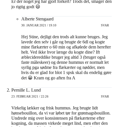
Er der noget jeg har gjort forkert? Trods det, smager den
jo rigtig godt 😃
Alberte Stengaard
30. JANUAR 2021 / 19:10
SVAR
Hej Stine, dejligt den trods alt kunne bruges. Jeg
lavede den selv i går og brugte de 6dl og kogte
mine flækærter o 60 min og afkølede dem herefter
helt. Ved ikke hvor længe du kogte dine? Ift
æblecidereddike bruger jeg altid 3 (bruger også
faste måleskeer) og denne hummus er normalt let
syrlig pga sødme fra flækærter og nødder, men
hvis du er glad for blot 1 spsk skal du endelig gøre
det 😀 Kram og go aften fra A
Pernille L. Lund
23. FEBRUAR 2021 / 22:26
SVAR
Virkelig lækker og frisk hummus. Jeg brugte lidt
hønsebouillon, da vi var løbet tør for grøntsagsbouillon.
Undrede mig over konsistensen på flækærterne efter
kogning, da massen virkede meget lind, men efter den