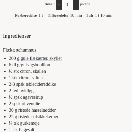
Antal:
–
+
portion
Forberedelse
1
t
Tilberedelse
10
min
I alt
1
t
10
min
Ingredienser
Flækærtehummus
200
g
gule flækærter, skyllet
6
dl
grøntsagsboullion
½
stk
citron, skallen
1
stk
citron, saften
2-3
spsk
æblecidereddike
2
fed
hvidløg
½
spsk
agavesirup
2
spsk
olivenolie
30
g
ristede hasselnødder
25
g
ristede solsikkekerner
¼
tsk
gurkemeje
1
tsk
flagesalt