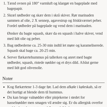
Tænd ovnen på 180° varmluft og klargør en bageplade med
bagepapir.
Skræl rødbeder og skær dem i skrå skiver. Rør marinaden
sammen af olie, 2 X sennep, agavesirup og friskkværnet peber.
Fordel rødbeder på bageplade og vend dem i marinaden.
Ønsker du bagte squash, skær da en squash i halve skiver, vend
med lidt olie og peber.
Bag rødbederne ca. 25-30 min indtil let møre og karameliserede.
Squash skal bage ca. 20-25 min.
Server flækærtehummus på tallerken og anret med bagte
rødbeder, squash, ristede nødder og et drys dild. Afslut gerne
med lidt god olivenolie.
Noter
Kog flækærtene 1-3 dage før. Lad dem afkøle i køleskab, så er
det hurtigt at blende dem til hummus.
Du kan bruge valnødder eller pinjekerne i stedet for
hasselnødder men smagen vil ændre sig. Er du allergisk overfor