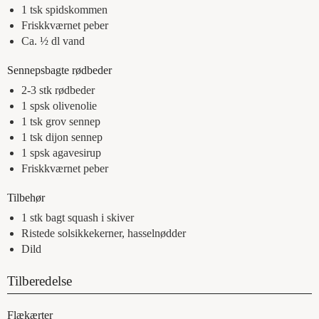
1
tsk
spidskommen
Friskkværnet peber
Ca. ½
dl
vand
Sennepsbagte rødbeder
2-3
stk
rødbeder
1
spsk
olivenolie
1
tsk
grov sennep
1
tsk
dijon sennep
1
spsk
agavesirup
Friskkværnet peber
Tilbehør
1
stk
bagt squash i skiver
Ristede solsikkekerner, hasselnødder
Dild
Tilberedelse
Flækærter