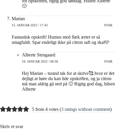
for opskriften, rigtig god søndag. Hilsen Alberte
🙂
Marian
15. JANUAR 2025 / 17:41
SVAR
Fantastisk opskrift! Humus med flæk ærter er så
smagfuldt. Spar endeligt ikke på citron saft og skal🩷
Alberte Stengaard
16. JANUAR 2025 / 06:56
SVAR
Hej Marian – tusind tak for at skrive🥰 hvor er det
dejligt at høre du kan lide opskriften, og ja citron
må man aldrig gå ned på 🙂 Rigtig god dag, hilsen
Alberte
5 from 4 votes (
3 ratings without comment
)
Skriv et svar