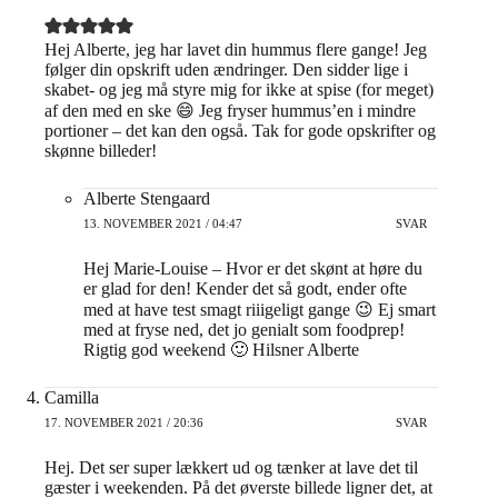
Hej Alberte, jeg har lavet din hummus flere gange! Jeg
følger din opskrift uden ændringer. Den sidder lige i
skabet- og jeg må styre mig for ikke at spise (for meget)
af den med en ske 😄 Jeg fryser hummus’en i mindre
portioner – det kan den også. Tak for gode opskrifter og
skønne billeder!
Alberte Stengaard
13. NOVEMBER 2021 / 04:47
SVAR
Hej Marie-Louise – Hvor er det skønt at høre du
er glad for den! Kender det så godt, ender ofte
med at have test smagt riiigeligt gange 😉 Ej smart
med at fryse ned, det jo genialt som foodprep!
Rigtig god weekend 🙂 Hilsner Alberte
Camilla
17. NOVEMBER 2021 / 20:36
SVAR
Hej. Det ser super lækkert ud og tænker at lave det til
gæster i weekenden. På det øverste billede ligner det, at