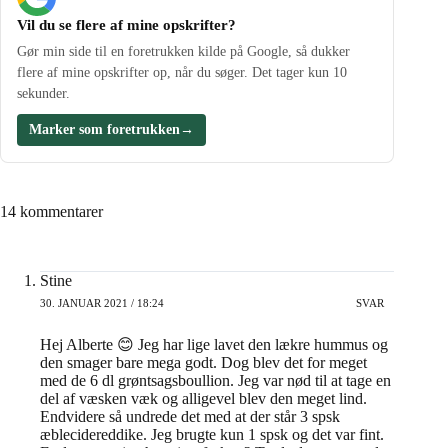
Vil du se flere af mine opskrifter?
Gør min side til en foretrukken kilde på Google, så dukker
flere af mine opskrifter op, når du søger. Det tager kun 10
sekunder.
Marker som foretrukken
→
14 kommentarer
Stine
30. JANUAR 2021 / 18:24
SVAR
Hej Alberte 😊 Jeg har lige lavet den lækre hummus og
den smager bare mega godt. Dog blev det for meget
med de 6 dl grøntsagsboullion. Jeg var nød til at tage en
del af væsken væk og alligevel blev den meget lind.
Endvidere så undrede det med at der står 3 spsk
æblecidereddike. Jeg brugte kun 1 spsk og det var fint.