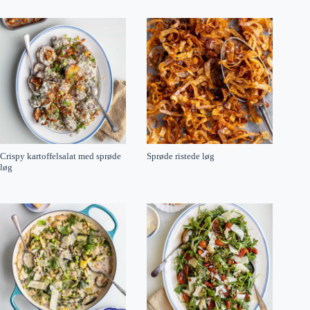
Crispy kartoffelsalat med sprøde
Sprøde ristede løg
løg