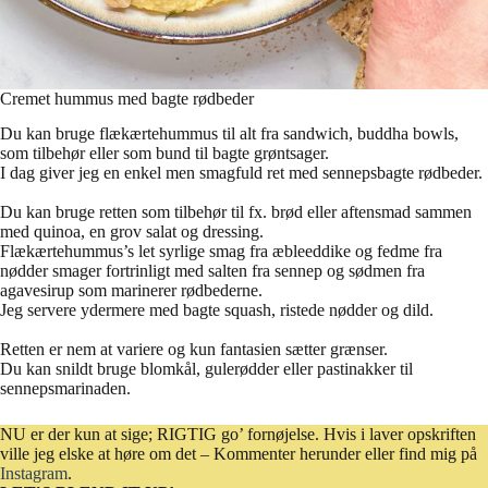
Cremet hummus med bagte rødbeder
Du kan bruge flækærtehummus til alt fra sandwich, buddha bowls,
som tilbehør eller som bund til bagte grøntsager.
I dag giver jeg en enkel men smagfuld ret med sennepsbagte rødbeder.
Du kan bruge retten som tilbehør til fx. brød eller aftensmad sammen
med quinoa, en grov salat og dressing.
Flækærtehummus’s let syrlige smag fra æbleeddike og fedme fra
nødder smager fortrinligt med salten fra sennep og sødmen fra
agavesirup som marinerer rødbederne.
Jeg servere ydermere med bagte squash, ristede nødder og dild.
Retten er nem at variere og kun fantasien sætter grænser.
Du kan snildt bruge blomkål, gulerødder eller pastinakker til
sennepsmarinaden.
NU er der kun at sige; RIGTIG go’ fornøjelse. Hvis i laver opskriften
ville jeg elske at høre om det – Kommenter herunder eller find mig på
Instagram
.