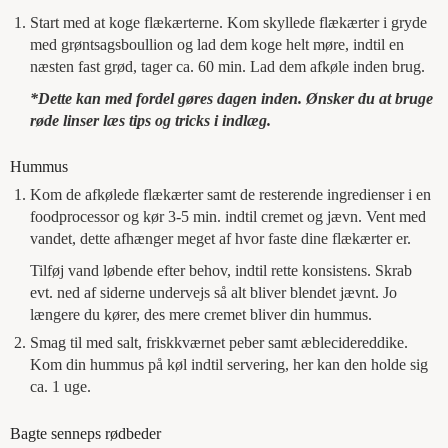
Start med at koge flækærterne. Kom skyllede flækærter i gryde
med grøntsagsboullion og lad dem koge helt møre, indtil en
næsten fast grød, tager ca. 60 min. Lad dem afkøle inden brug.
*Dette kan med fordel gøres dagen inden. Ønsker du at bruge
røde linser læs tips og tricks i indlæg.
Hummus
Kom de afkølede flækærter samt de resterende ingredienser i en
foodprocessor og kør 3-5 min. indtil cremet og jævn. Vent med
vandet, dette afhænger meget af hvor faste dine flækærter er.
Tilføj vand løbende efter behov, indtil rette konsistens. Skrab
evt. ned af siderne undervejs så alt bliver blendet jævnt. Jo
længere du kører, des mere cremet bliver din hummus.
Smag til med salt, friskkværnet peber samt æblecidereddike.
Kom din hummus på køl indtil servering, her kan den holde sig
ca. 1 uge.
Bagte senneps rødbeder