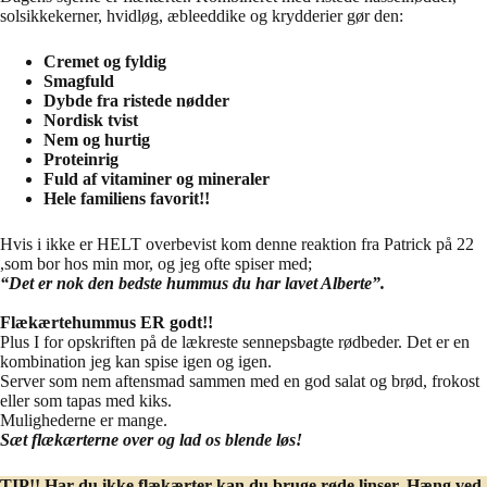
solsikkekerner, hvidløg, æbleeddike og krydderier gør den:
Cremet og fyldig
Smagfuld
Dybde fra ristede nødder
Nordisk tvist
Nem og hurtig
Proteinrig
Fuld af vitaminer og mineraler
Hele familiens favorit!!
Hvis i ikke er HELT overbevist kom denne reaktion fra Patrick på 22
,som bor hos min mor, og jeg ofte spiser med;
“Det er nok den bedste hummus du har lavet Alberte”.
Flækærtehummus ER godt!!
Plus I for opskriften på de lækreste sennepsbagte rødbeder. Det er en
kombination jeg kan spise igen og igen.
Server som nem aftensmad sammen med en god salat og brød, frokost
eller som tapas med kiks.
Mulighederne er mange.
Sæt flækærterne over og lad os blende løs!
TIP!! Har du ikke flækærter kan du bruge røde linser. Hæng ved,