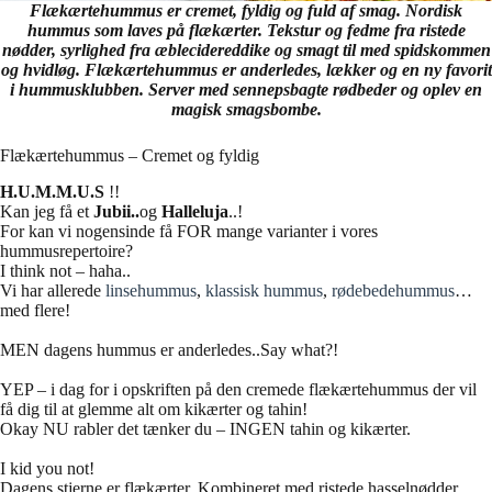
Flækærtehummus er cremet, fyldig og fuld af smag. Nordisk
hummus som laves på flækærter. Tekstur og fedme fra ristede
nødder, syrlighed fra æblecidereddike og smagt til med spidskommen
og hvidløg. Flækærtehummus er anderledes, lækker og en ny favorit
i hummusklubben. Server med sennepsbagte rødbeder og oplev en
magisk smagsbombe.
Flækærtehummus – Cremet og fyldig
H.U.M.M.U.S
!!
Kan jeg få et
Jubii..
og
Halleluja
..!
For kan vi nogensinde få FOR mange varianter i vores
hummusrepertoire?
I think not – haha..
Vi har allerede
linsehummus
,
klassisk hummus
,
rødebedehummus
…
med flere!
MEN dagens hummus er anderledes..Say what?!
YEP – i dag for i opskriften på den cremede flækærtehummus der vil
få dig til at glemme alt om kikærter og tahin!
Okay NU rabler det tænker du – INGEN tahin og kikærter.
I kid you not!
Dagens stjerne er flækærter. Kombineret med ristede hasselnødder,