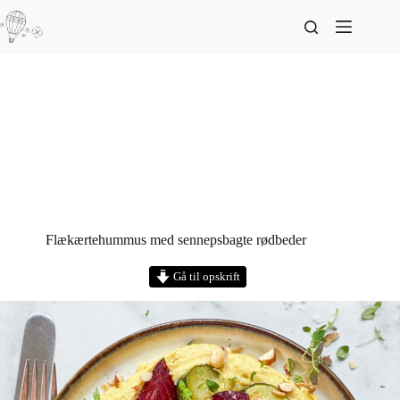
Flækærtehummus med sennepsbagte rødbeder
Gå til opskrift