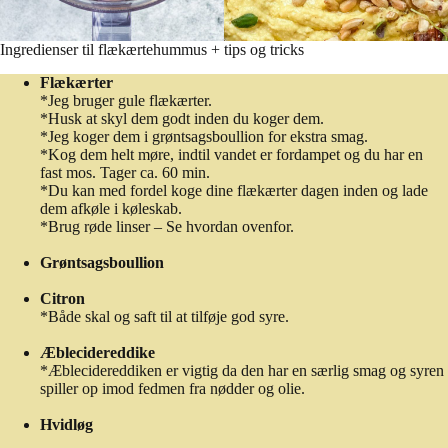
Ingredienser til flækærtehummus + tips og tricks
Flækærter
*Jeg bruger gule flækærter.
*Husk at skyl dem godt inden du koger dem.
*Jeg koger dem i grøntsagsboullion for ekstra smag.
*Kog dem helt møre, indtil vandet er fordampet og du har en
fast mos. Tager ca. 60 min.
*Du kan med fordel koge dine flækærter dagen inden og lade
dem afkøle i køleskab.
*Brug røde linser – Se hvordan ovenfor.
Grøntsagsboullion
Citron
*Både skal og saft til at tilføje god syre.
Æblecidereddike
*Æblecidereddiken er vigtig da den har en særlig smag og syren
spiller op imod fedmen fra nødder og olie.
Hvidløg