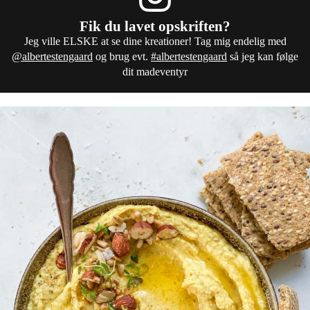
Fik du lavet opskriften?
Jeg ville ELSKE at se dine kreationer! Tag mig endelig med
@albertestengaard
og brug evt.
#albertestengaard
så jeg kan følge
dit madeventyr