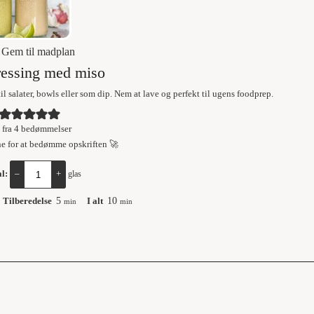
Gem til madplan
ressing med miso
l salater, bowls eller som dip. Nem at lave og perfekt til ugens foodprep.
fra
4
bedømmelser
ne for at bedømme opskriften 🚀
al:
–
+
glas
Tilberedelse
5
I alt
10
min
min