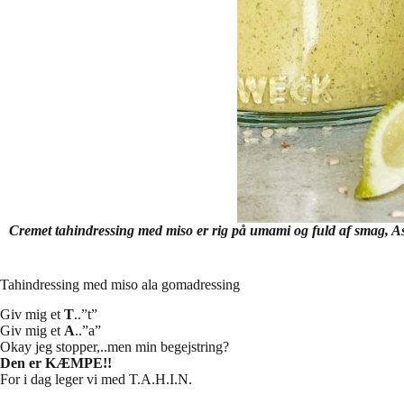
Cremet tahindressing med miso er rig på umami og fuld af smag, Asiat
Tahindressing med miso ala gomadressing
Giv mig et
T
..”t”
Giv mig et
A
..”a”
Okay jeg stopper,..men min begejstring?
Den er KÆMPE!!
For i dag leger vi med T.A.H.I.N.