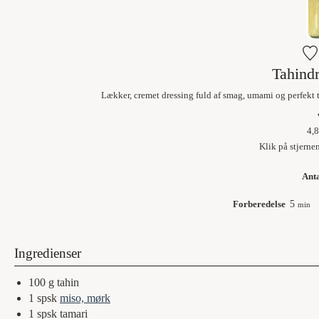
Tahind
Lækker, cremet dressing fuld af smag, umami og perfekt ti
4,8
Klik på stjerne
Ant
Forberedelse
5
min
Ingredienser
100
g
tahin
1
spsk
miso, mørk
1
spsk
tamari