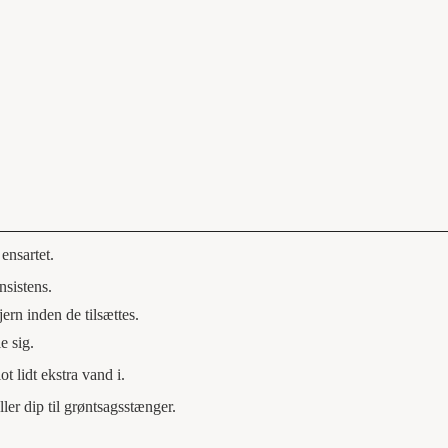
ensartet.
nsistens.
ern inden de tilsættes.
e sig.
t lidt ekstra vand i.
ler dip til grøntsagsstænger.