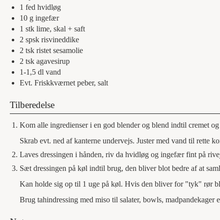
1
fed
hvidløg
10
g
ingefær
1
stk
lime, skal + saft
2
spsk
risvineddike
2
tsk
ristet sesamolie
2
tsk
agavesirup
1-1,5
dl
vand
Evt.
Friskkværnet peber, salt
Tilberedelse
Kom alle ingredienser i en god blender og blend indtil cremet og 
Skrab evt. ned af kanterne undervejs. Juster med vand til rette ko
Laves dressingen i hånden, riv da hvidløg og ingefær fint på rivej
Sæt dressingen på køl indtil brug, den bliver blot bedre af at saml
Kan holde sig op til 1 uge på køl. Hvis den bliver for "tyk" rør blo
Brug tahindressing med miso til salater, bowls, madpandekager el