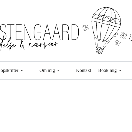
opskrifter
Om mig
Kontakt
Book mig