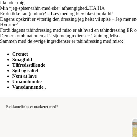
I kender mig.
Min “jeg-spiser-tahin-med-ske” afhængighed..HA HA
Er du ikke fan (endnu)? – Læs med og blev blæst omkuld!
Dagens opskrift er vitterlig den dressing jeg helst vil spise – Jep mer en
Hvorfor?
Fordi dagens tahindressing med miso er alt hvad en tahindressing ER 
Den er kombinationen af 2 stjerneingredienser: Tahin og Miso.
Sammen med de øvrige ingredienser er tahindressing med miso:
Cremet
Smagfuld
Tilfredsstillende
Sød og saltet
Nem at lave
Umamibombe
Vanedannende..
Reklamelinks er markeret med*