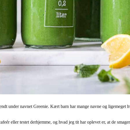
t under navnet Greenie. Kært barn har mange navne og ligemeget hvad d
feér eller testet derhjemme, og hvad jeg tit har oplevet er, at de smage