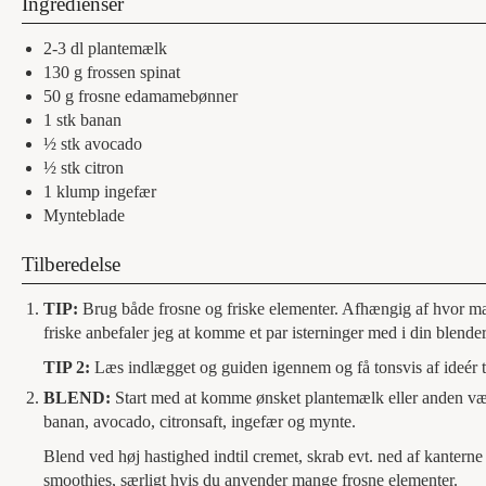
Ingredienser
2-3
dl
plantemælk
130
g
frossen spinat
50
g
frosne edamamebønner
1
stk
banan
½
stk
avocado
½
stk
citron
1
klump
ingefær
Mynteblade
Tilberedelse
TIP:
Brug både frosne og friske elementer. Afhængig af hvor ma
friske anbefaler jeg at komme et par isterninger med i din blender
TIP 2:
Læs indlægget og guiden igennem og få tonsvis af ideér t
BLEND:
Start med at komme ønsket plantemælk eller anden væs
banan, avocado, citronsaft, ingefær og mynte.
Blend ved høj hastighed indtil cremet, skrab evt. ned af kanterne
smoothies, særligt hvis du anvender mange frosne elementer.