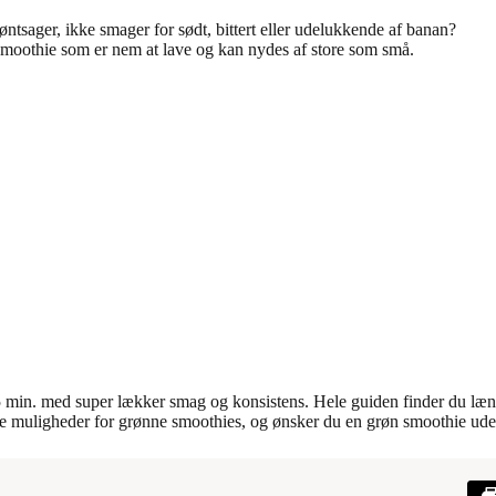
tsager, ikke smager for sødt, bittert eller udelukkende af banan?
n smoothie som er nem at lave og kan nydes af store som små.
på 5 min. med super lækker smag og konsistens. Hele guiden finder du læ
ge muligheder for grønne smoothies, og ønsker du en grøn smoothie uden 