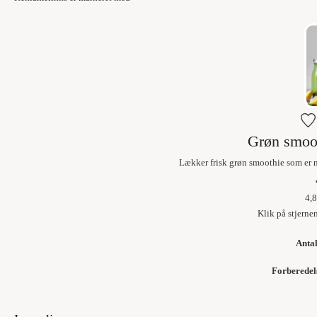
Grøn smoot
Lækker frisk grøn smoothie som er n
4,8
Klik på stjerne
Anta
Forberedel