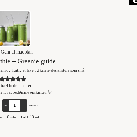
Gem til madplan
hie – Greenie guide
em og hurtig at lave og kan nydes af store som små.
fra
4
bedømmelser
ne for at bedømme opskriften 🚀
l:
–
+
person
se
10
I alt
10
min
min