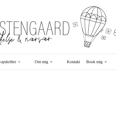
opskrifter
Om mig
Kontakt
Book mig