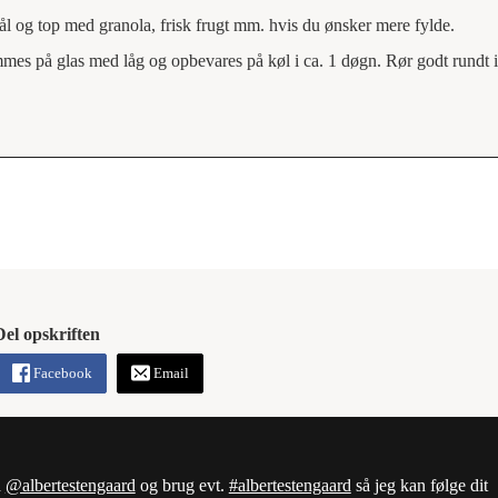
ål og top med granola, frisk frugt mm. hvis du ønsker mere fylde.
mes på glas med låg og opbevares på køl i ca. 1 døgn. Rør godt rundt 
Del opskriften
Facebook
Email
d
@albertestengaard
og brug evt.
#albertestengaard
så jeg kan følge dit