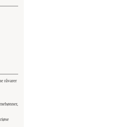
ne råvarer
amebønner,
riøse