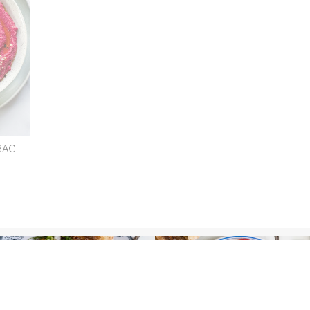
BAGT
IME,
BAR
R