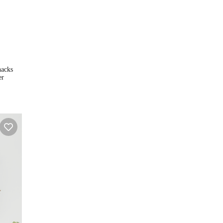
nacks
er