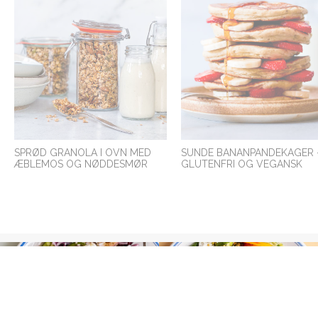
SPRØD GRANOLA I OVN MED
SUNDE BANANPANDEKAGER 
ÆBLEMOS OG NØDDESMØR
GLUTENFRI OG VEGANSK
KOLDSKÅLS CHIAGRØD MED
SUNDE TRÆSTAMMER MED
BÆRKOMPOT
BØNNER OG DADLER
VEGANSK BOUNTY MED
HJEMMELAVET MÜSLIBAR
HINDBÆRFYLD