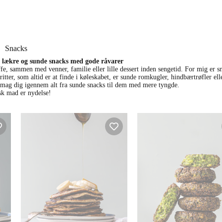
Snacks
ækre og sunde snacks med gode råvarer
e, sammen med venner, familie eller lille dessert inden sengetid. For mig er s
er, som altid er at finde i køleskabet, er sunde romkugler, hindbærtrøfler ell
smag dig igennem alt fra sunde snacks til dem med mere tyngde.
k mad er nydelse!