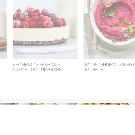
–
VEGANSK CHEESECAKE –
RØDBEDEHUMMUS MED 
CREMET OG LUKSURIØS
RØDBEDE
VEGANSK KOLDSKÅL
BLÅBÆRSMOOTHIE MED L
MYNTE OG INGEFÆR
HJEMMELAVEDE FERRERO
VEGANSK PROTEINBAR –
ROCHER KUGLER MED DADLER
HJEMMELAVET PROTEIN
OG SORTE BØNNER
MED DADLER OG NØDDE