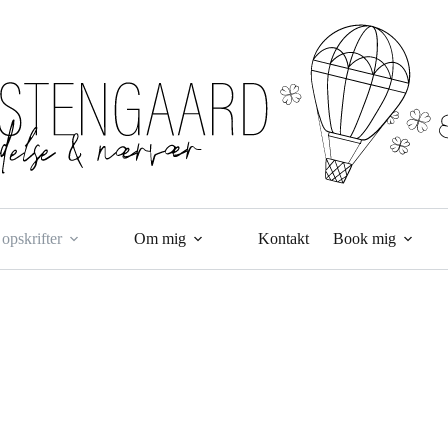
opskrifter
Om mig
Kontakt
Book mig