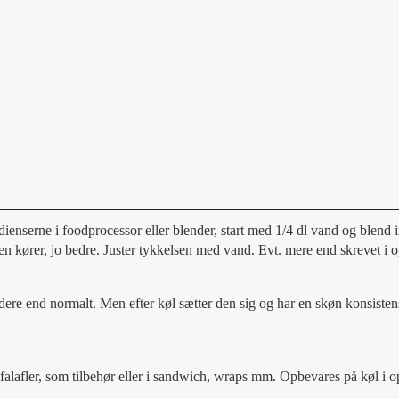
nserne i foodprocessor eller blender, start med 1/4 dl vand og blend i
n kører, jo bedre. Juster tykkelsen med vand. Evt. mere end skrevet i op
e end normalt. Men efter køl sætter den sig og har en skøn konsisten
lafler, som tilbehør eller i sandwich, wraps mm. Opbevares på køl i op