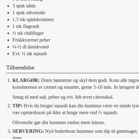
3
spsk
tahin
1
spsk
olivenolie
1,5
tsk
spidskommen
1
tsk
flagesalt
½
tsk
chiliflager
Friskkværnet peber
¼-½
dl
danskvand
Evt. ½
stk
squash
Tilberedelse
KLARGØR:
Dræn bønnerne og skyl dem godt. Kom alle ingredie
konsistensen er cremet og ensartet, gerne 5-10 min. Jo længere de
Smag til med salt, peber og evt. lidt revet citronskal.
TIP:
Hvis du bruger squash kan din hummus være en smule tynder
vær opmærksom på ikke at bruge mere end ½ squash.
Olivenolie gør din hummus endnu mere luksus.
SERVERING:
Nyd butterbean hummus som dip til grøntsager, fa
dage.