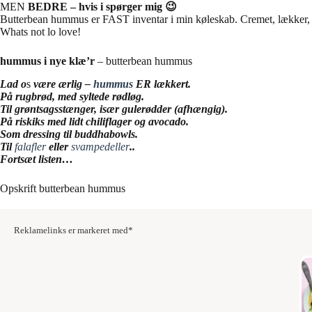
MEN
BEDRE – hvis i spørger mig 😉
Butterbean hummus er FAST inventar i min køleskab. Cremet, lækker, s
Whats not lo love!
hummus i nye klæ’r
– butterbean hummus
Lad o
s
være ærlig –
hummus
ER lækkert.
På rugbrød, med syltede rødløg.
Til grøntsagsstænger, især gulerødder (afhængig).
På riskiks med lidt chiliflager og avocado.
Som dressing til buddhabowls.
Til
falafler
eller
svampedeller
..
Fortsæt listen…
Opskrift butterbean hummus
Reklamelinks er markeret med*