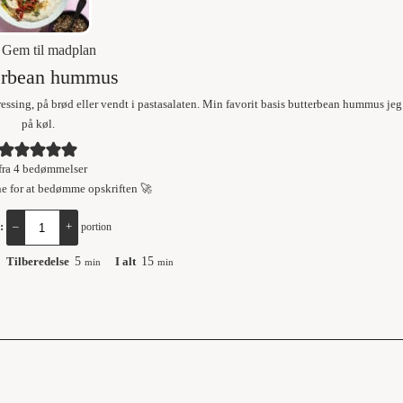
Gem til madplan
erbean hummus
essing, på brød eller vendt i pastasalaten. Min favorit basis butterbean hummus je
på køl.
fra
4
bedømmelser
ne for at bedømme opskriften 🚀
l:
–
+
portion
Tilberedelse
5
I alt
15
min
min