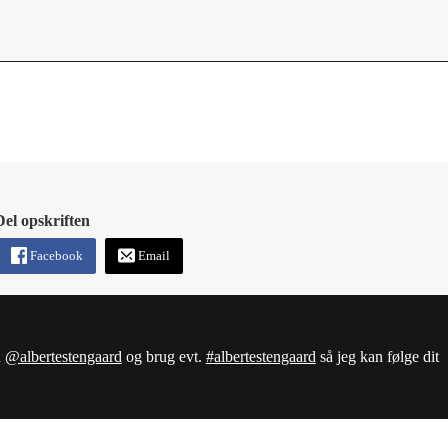
Del opskriften
Facebook
Email
d
@albertestengaard
og brug evt.
#albertestengaard
så jeg kan følge dit