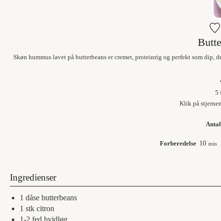
Butt
Skøn hummus lavet på butterbeans er cremet, proteinrig og perfekt som dip, dr
5
Klik på stjerne
Anta
Forberedelse
10
min
Ingredienser
1
dåse
butterbeans
1
stk
citron
1-2
fed
hvidløg