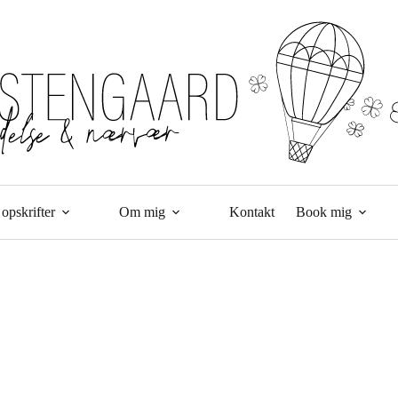
opskrifter
Om mig
Kontakt
Book mig