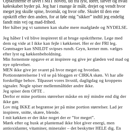
Opskrifterne er lavet i MIT hoved, ud fra lyst, ideer, farver og hvad
køleskabet byder på. Jeg har i mange år målt, drejet og vendt hvor
meget jeg skulle spise, hvornår, og hvor ofte. Skulet til den ene
opskrift efter den anden, for at føle mig ”sikker” indtil jeg endelig
fandt min vej og mad-frihed.
Her håber jeg vi sammen kan skabe mere madglæde og NYDELSE.
Jeg håber I vil blive inspireret til at bruge opskrifterne. Lege med
dem og vide at I ikke kan fejle i køkkenet. Her er der FRI leg.
Grøntsager kan SNILDT svipses rundt. Gryn, kerner mm. vælges
efter lyst og køkkenbeholdning.
M
in fornemste opgave
er at inspirere og give jer glæden ved mad og
nye oplevelse
r.
MEN
ikke give jer svaret på hvor meget og hvordan.
Portionstørrelserne I vil se på bloggen er CIRKA skøn. Vi har alle
forskellige behov. Tilpasset vores livsstil
, dagligdag og kroppens
signaler
. Nogle spiser mellemmåltider andre ikke.
Jeg spiser dem OFTE .
Derfor er mine portions størrelser måske
en mý
mindre end dig der
ikke gør.
L
ov mig I
KKE
at begrænse jer på mine portion størrelser. Lad jer
inspirere, snitte, skære, blende.
I mit køkken er der ikke noget der er ”for meget”.
Mærk efter og husk at plantemad ikke blot giver energi, men
antioxidanter, vitaminer, mineraler – det beskytter HELE dig.
En