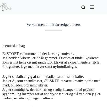
Velkommen til mit farverige univers
mennesket bag
Et STORT velkommen til det
farverige univers.
Jeg hedder Alberte, er 33 år gammel. Er oftes at finde i køkkenet
som er mit helle og mit sande ES. Elsker at eksperimentere, style,
fotografere, lege med farver samt nyfortolkninger.
Jeg er småafhængig af
tahin
, dadler samt
instant
kaffe.
Jeg er A, som er småtosset, ÆLSKER at være kreativ, nørde med
mad, billeder, ord samt tekster.
Jeg er samtidig A, der har haft og stadig kæmper med psykisk
sygdom. Jeg kæmper for at nedbryde tabuer og stå ved den jeg er.
Sårbar, sensitiv og mega madtosset.