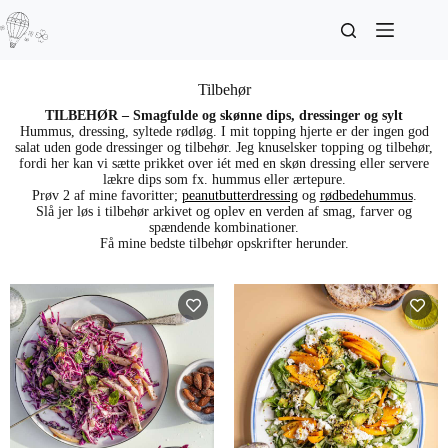
Tilbehør
TILBEHØR – Smagfulde og skønne dips, dressinger og sylt
Hummus, dressing, syltede rødløg. I mit topping hjerte er der ingen god
salat uden gode dressinger og tilbehør. Jeg knuselsker topping og tilbehør,
fordi her kan vi sætte prikket over iét med en skøn dressing eller servere
lækre dips som fx. hummus eller ærtepure.
Prøv 2 af mine favoritter;
peanutbutterdressing
og
rødbedehummus
.
Slå jer løs i tilbehør arkivet og oplev en verden af smag, farver og
spændende kombinationer.
Få mine bedste tilbehør opskrifter herunder.