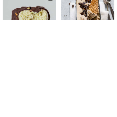
VEGANSKE PISTACIE ISPINDE
HJEMMELAVET IS MED
KONDENSERET MÆLK OG
CHOKOLADE