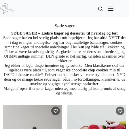
Søde sager
SØDE SAGER – Lækre kager og desserter til hverdag og fest
Søde sager har en hel særlig plads i mit bagehjerte. Jeg har altid NYDT det
– i dag er ingen undtagelse! Jeg har bagt utallelige
banankager
, cookies
samt fine kager til specielle anledninger. Her kan jeg både stå i køkken og
få lov at være kreativ og sirlig. At glæde andre, se deres smil brede sig og
UHMM indtage rummet. DEN glæde er hel særlig. Glæden at samles over
lækkerier.
Jeg elsker at lege, eksperimentere og nyfortolke. Men klassikerne skal der
ligeledes være plads til, som
veganske chocolate chip cookies
min til
DATO lækreste cookie!! Enhver cookie-elsker vil være tryllebundet. NYD
dem og de mange lækre søde sager, både i nyfortolkninger, klassikerne, de
smækre og vigtigst nydelsesrige opskrifter.
Mange af opskrifterne er kager uden æg med aldrig på kompromis af smag
og tekstur.