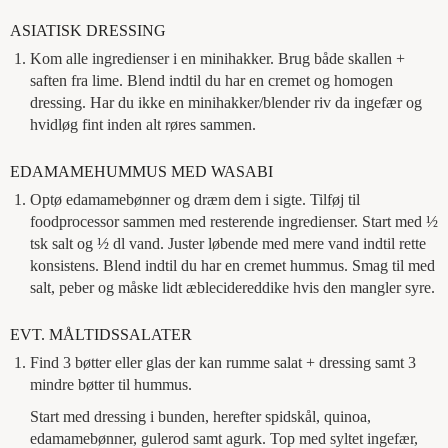
ASIATISK DRESSING
Kom alle ingredienser i en minihakker. Brug både skallen +
saften fra lime. Blend indtil du har en cremet og homogen
dressing. Har du ikke en minihakker/blender riv da ingefær og
hvidløg fint inden alt røres sammen.
EDAMAMEHUMMUS MED WASABI
Optø edamamebønner og dræm dem i sigte. Tilføj til
foodprocessor sammen med resterende ingredienser. Start med ½
tsk salt og ½ dl vand. Juster løbende med mere vand indtil rette
konsistens. Blend indtil du har en cremet hummus. Smag til med
salt, peber og måske lidt æblecidereddike hvis den mangler syre.
EVT. MÅLTIDSSALATER
Find 3 bøtter eller glas der kan rumme salat + dressing samt 3
mindre bøtter til hummus.
Start med dressing i bunden, herefter spidskål, quinoa,
edamamebønner, gulerod samt agurk. Top med syltet ingefær,