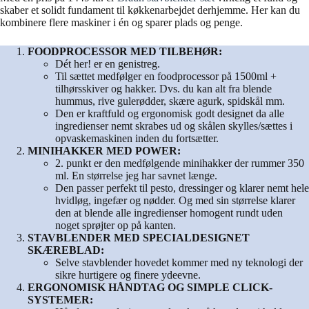
skaber et solidt fundament til køkkenarbejdet derhjemme. Her kan du
kombinere flere maskiner i én og sparer plads og penge.
FOODPROCESSOR MED TILBEHØR:
Dét her! er en genistreg.
Til sættet medfølger en foodprocessor på 1500ml +
tilhørsskiver og hakker. Dvs. du kan alt fra blende
hummus, rive gulerødder, skære agurk, spidskål mm.
Den er kraftfuld og ergonomisk godt designet da alle
ingredienser nemt skrabes ud og skålen skylles/sættes i
opvaskemaskinen inden du fortsætter.
MINIHAKKER MED POWER:
2. punkt er den medfølgende minihakker der rummer 350
ml. En størrelse jeg har savnet længe.
Den passer perfekt til pesto, dressinger og klarer nemt hele
hvidløg, ingefær og nødder. Og med sin størrelse klarer
den at blende alle ingredienser homogent rundt uden
noget sprøjter op på kanten.
STAVBLENDER MED SPECIALDESIGNET
SKÆREBLAD:
Selve stavblender hovedet kommer med ny teknologi der
sikre hurtigere og finere ydeevne.
ERGONOMISK HÅNDTAG OG SIMPLE CLICK-
SYSTEMER: