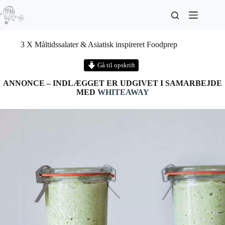
3 X Måltidssalater & Asiatisk inspireret Foodprep
Gå til opskrift
ANNONCE – INDLÆGGET ER UDGIVET I SAMARBEJDE
MED
WHITEAWAY