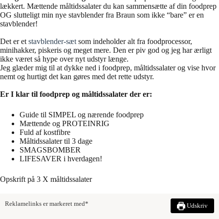
lækkert. Mættende måltidssalater du kan sammensætte af din foodprep
OG slutteligt min nye stavblender fra Braun som ikke “bare” er en
stavblender!
Det er et
stavblender-sæt
som indeholder alt fra foodprocessor,
minihakker, piskeris og meget mere. Den er piv god og jeg har ærligt
ikke været så hype over nyt udstyr længe.
Jeg glæder mig til at dykke ned i foodprep, måltidssalater og vise hvor
nemt og hurtigt det kan gøres med det rette udstyr.
Er I klar til foodprep og måltidssalater der er:
Guide til SIMPEL og nærende foodprep
Mættende og PROTEINRIG
Fuld af kostfibre
Måltidssalater til 3 dage
SMAGSBOMBER
LIFESAVER i hverdagen!
Opskrift på 3 X måltidssalater
Reklamelinks er markeret med*
Udskriv