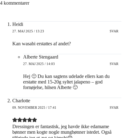
4 kommentarer
Heidi
27. MAJ 2025 / 13:23
SVAR
Kan wasabi erstattes af andet?
Alberte Stengaard
27. MAJ 2025 / 14:03
SVAR
Hej 🙂 Du kan sagtens udelade ellers kan du
erstatte med 15-20g syltet jalapeno – god
fornøjelse, hilsen Alberte 🙂
Charlotte
09. NOVEMBER 2025 / 17:41
SVAR
Dressingen er fantastisk, jeg havde ikke edamame
bønner men kogte nogle mungbønner istedet. Også
tilføjede jeg et æg og kimchi😊