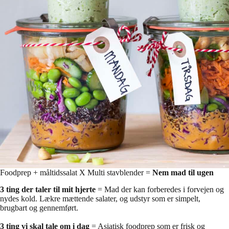
Foodprep + måltidssalat X Multi stavblender =
Nem mad til ugen
3 ting der taler til mit hjerte
= Mad der kan forberedes i forvejen og
nydes kold. Lækre mættende salater, og udstyr som er simpelt,
brugbart og gennemført.
3 ting vi skal tale om i dag
= Asiatisk foodprep som er frisk og