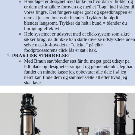
Håndtaget er designet med tanke på hvordan vi holder og
er dermed smallere foroven og med et “bøg” ind i siden til
vores fingre. Det fungere super godt og speedknappen er
nem at justere imens du blender. Trykker du blødt =
blender langsomt. Trykker du helt i bund = blender du
hurtigt og effektivt.
Hele systemet er udstyret med et click-system som sikre
sikker brug, da du ikke kan starte diverse udstyrsdele uden
selve maskin-hovedet er “clicket” på eller
foodprocessorens click-lås er sat i hak.
PRAKTISK STØRRELSE:
Med Braun stavblender sæt får du meget godt udstyr på
lidt plads og designet er simpelt og gennemtænkt. Jeg har
fundet en mindre kasse jeg opbevarer alle dele i så jeg
nemt kan finde dem og sammensætte alt efter hvad jeg
skal lave.