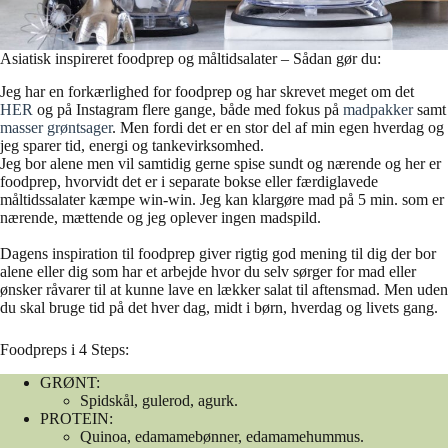
Asiatisk inspireret foodprep og måltidsalater – Sådan gør du:
Jeg har en forkærlighed for foodprep og har skrevet meget om det
HER
og på Instagram flere gange, både med fokus på
madpakker
samt
masser grøntsager
. Men fordi det er en stor del af min egen hverdag og
jeg sparer tid, energi og tankevirksomhed.
Jeg bor alene men vil samtidig gerne spise sundt og nærende og her er
foodprep, hvorvidt det er i separate bokse eller færdiglavede
måltidssalater kæmpe win-win. Jeg kan klargøre mad på 5 min. som er
nærende, mættende og jeg oplever ingen madspild.
Dagens inspiration til foodprep giver rigtig god mening til dig der bor
alene eller dig som har et arbejde hvor du selv sørger for mad eller
ønsker råvarer til at kunne lave en lækker salat til aftensmad. Men uden
du skal bruge tid på det hver dag, midt i børn, hverdag og livets gang.
Foodpreps i 4 Steps:
GRØNT:
Spidskål, gulerod, agurk.
PROTEIN:
Quinoa, edamamebønner, edamamehummus.