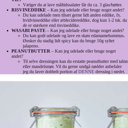
Vælger du at lave måltidssalater får du ca. 3 glas/bøtter.
RISVINEDDIKE
– Kan jeg udelade eller bruge noget andet?
Du kan udelade men tilsæt gerne lidt anden eddike, fx.
hvidvinseddike eller æblecidereddike, dog kun 1-2 tsk. da
de er stærkere end risvineddike.
WASABI PASTE
– Kan jeg udelade eller bruge noget andet?
Du kan godt udelade og lave en skøn edamamehummus.
Ønsker du stadig lidt spicy kan du bruge 10g syltet
jalapeno.
PEANUTBUTTER
– Kan jeg udelade eller bruge noget
andet?
Til selve dressingen kan du erstatte peanutbutter med tahin
eller mandelsmør. Vil du gerne undgå nødder anbefaler
jeg du laver dobbelt portion af
DENNE
dressing i stedet.