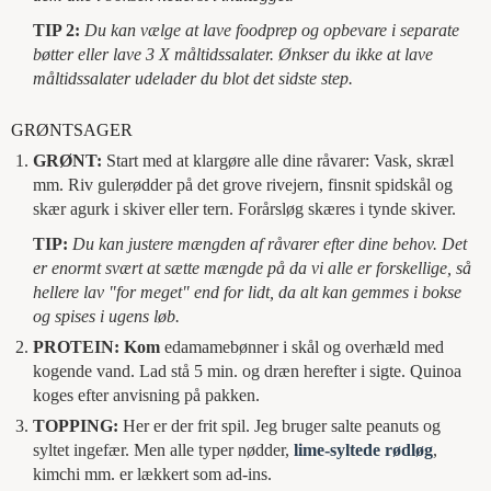
TIP 2:
Du kan vælge at lave foodprep og opbevare i separate
bøtter eller lave 3 X måltidssalater. Ønkser du ikke at lave
måltidssalater udelader du blot det sidste step.
GRØNTSAGER
GRØNT:
Start med at klargøre alle dine råvarer: Vask, skræl
mm. Riv gulerødder på det grove rivejern, finsnit spidskål og
skær agurk i skiver eller tern. Forårsløg skæres i tynde skiver.
TIP:
Du kan justere mængden af råvarer efter dine behov. Det
er enormt svært at sætte mængde på da vi alle er forskellige, så
hellere lav "for meget" end for lidt, da alt kan gemmes i bokse
og spises i ugens løb.
PROTEIN: Kom
edamamebønner i skål og overhæld med
kogende vand. Lad stå 5 min. og dræn herefter i sigte. Quinoa
koges efter anvisning på pakken.
TOPPING:
Her er der frit spil. Jeg bruger salte peanuts og
syltet ingefær. Men alle typer nødder,
lime-syltede rødløg
,
kimchi mm. er lækkert som ad-ins.