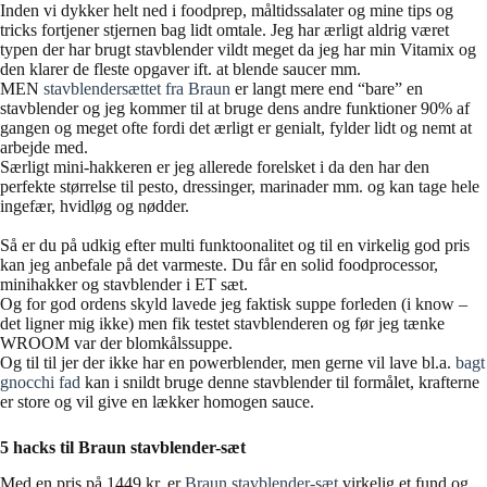
Inden vi dykker helt ned i foodprep, måltidssalater og mine tips og
tricks fortjener stjernen bag lidt omtale. Jeg har ærligt aldrig været
typen der har brugt stavblender vildt meget da jeg har min Vitamix og
den klarer de fleste opgaver ift. at blende saucer mm.
MEN
stavblendersættet fra Braun
er langt mere end “bare” en
stavblender og jeg kommer til at bruge dens andre funktioner 90% af
gangen og meget ofte fordi det ærligt er genialt, fylder lidt og nemt at
arbejde med.
Særligt mini-hakkeren er jeg allerede forelsket i da den har den
perfekte størrelse til pesto, dressinger, marinader mm. og kan tage hele
ingefær, hvidløg og nødder.
Så er du på udkig efter multi funktoonalitet og til en virkelig god pris
kan jeg anbefale på det varmeste. Du får en solid foodprocessor,
minihakker og stavblender i ET sæt.
Og for god ordens skyld lavede jeg faktisk suppe forleden (i know –
det ligner mig ikke) men fik testet stavblenderen og før jeg tænke
WROOM var der blomkålssuppe.
Og til til jer der ikke har en powerblender, men gerne vil lave bl.a.
bagt
gnocchi fad
kan i snildt bruge denne stavblender til formålet, krafterne
er store og vil give en lækker homogen sauce.
5 hacks til Braun stavblender-sæt
Med en pris på 1449 kr. er
Braun stavblender-sæt
virkelig et fund og