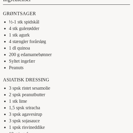
GRØNTSAGER
½-1
stk
spidskål
4
stk
gulerødder
1
stk
agurk
4
stængler
forårsløg
1
dl
quinoa
200
g
edamamebønner
Syltet ingefær
Peanuts
ASIATISK DRESSING
3
spsk
ristet sesamolie
2
spsk
peanutbutter
1
stk
lime
1,5
spsk
sriracha
3
spsk
agavesirup
3
spsk
sojasauce
1
spsk
risvineddike