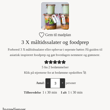
Gem til madplan
3 X måltidssalater og foodprep
Forbered 3 X måltidssalater eller opbevar i seperate bøtter. Få guiden til
asiatisk inspireret foodprep og gør hverdagen nemmere og grønnere.
5
fra
2
bedømmelser
Klik på stjernene for at bedømme opskriften 🚀
Antal:
–
+
personer
Tilberedelse
1
t
30
min
I alt
1
t
30
min
Ingredienser