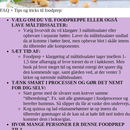
FAQ + Tips og tricks til foodprep:
VÆLG OM DU VIL FOODPREPPE ELLER OGSÅ
LAVE MÅLTIDSSALTER:
Vælg hvorvidt du vil klargøre 3 måltidssalater eller
opbevare i separate bøtter. Laver du måltidssalater undlad
da at komme i bøtter først, men opbevar blot i skåle imens
du tilbereder alle komponenter.
SÆT TID AF:
Foodprep + klargøring af måltidssalater tager imellem 1-
1,5 time afhængig af hvor trænet du er i køkkenet. Men
husk på hvor meget tid og mental energi det sparer dig
den kommende uge, samt glæden ved, at der venter 3
lækre og nærende måltidssalater.
TÆNK SMART I PROCESSEN OG GØR DET NEMT
FOR DIG SELV:
Start gerne med de råvarer som kræver samme
“tilberedning”. Fx. snit alle grøntsager i foodprocessor og
herefter hummus. Så slipper du får at vaske den undervejs.
Kog quinoa og lad edamamebønner tø op imens du
tilbereder grøntsager så de kan nå at køle lidt ned inden du
kommer dem i bokse/glas.
HVOR MANGE PERSONER ER DENNE FOODPREP
TIL?