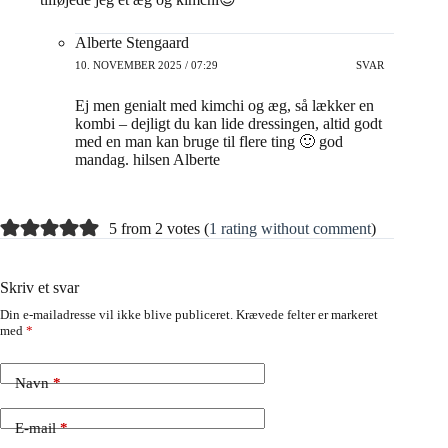
Alberte Stengaard
10. NOVEMBER 2025 / 07:29
SVAR
Ej men genialt med kimchi og æg, så lækker en
kombi – dejligt du kan lide dressingen, altid godt
med en man kan bruge til flere ting 🙂 god
mandag. hilsen Alberte
5 from 2 votes (
1 rating without comment
)
Skriv et svar
Din e-mailadresse vil ikke blive publiceret.
Krævede felter er markeret
med
*
Navn
*
E-mail
*