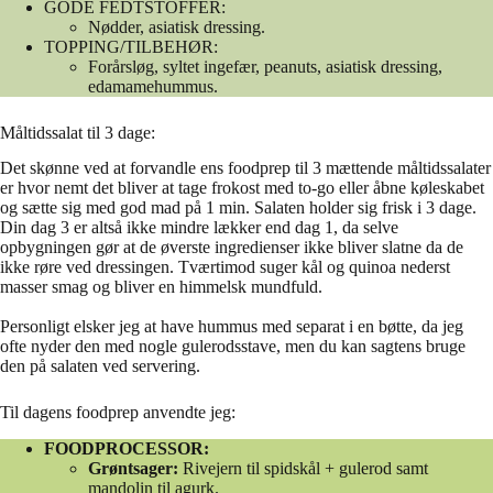
GODE FEDTSTOFFER:
Nødder, asiatisk dressing.
TOPPING/TILBEHØR:
Forårsløg, syltet ingefær, peanuts, asiatisk dressing,
edamamehummus.
Måltidssalat til 3 dage:
Det skønne ved at forvandle ens foodprep til 3 mættende måltidssalater
er hvor nemt det bliver at tage frokost med to-go eller åbne køleskabet
og sætte sig med god mad på 1 min. Salaten holder sig frisk i 3 dage.
Din dag 3 er altså ikke mindre lækker end dag 1, da selve
opbygningen gør at de øverste ingredienser ikke bliver slatne da de
ikke røre ved dressingen. Tværtimod suger kål og quinoa nederst
masser smag og bliver en himmelsk mundfuld.
Personligt elsker jeg at have hummus med separat i en bøtte, da jeg
ofte nyder den med nogle gulerodsstave, men du kan sagtens bruge
den på salaten ved servering.
Til dagens foodprep anvendte jeg:
FOODPROCESSOR:
Grøntsager:
Rivejern til spidskål + gulerod samt
mandolin til agurk.