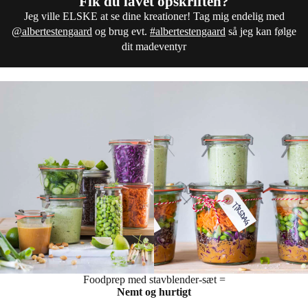
Fik du lavet opskriften?
Jeg ville ELSKE at se dine kreationer! Tag mig endelig med
@albertestengaard
og brug evt.
#albertestengaard
så jeg kan følge
dit madeventyr
Foodprep med stavblender-sæt =
Nemt og hurtigt