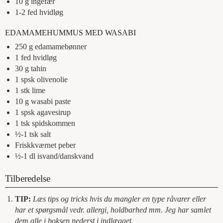
10
g
ingefær
1-2
fed
hvidløg
EDAMAMEHUMMUS MED WASABI
250
g
edamamebønner
1
fed
hvidløg
30
g
tahin
1
spsk
olivenolie
1
stk
lime
10
g
wasabi paste
1
spsk
agavesirup
1
tsk
spidskommen
½-1
tsk
salt
Friskkværnet peber
½-1
dl
isvand/danskvand
Tilberedelse
TIP:
Læs tips og tricks hvis du mangler en type råvarer eller
har et spørgsmål vedr. allergi, holdbarhed mm. Jeg har samlet
dem alle i boksen nederst i indlægget.