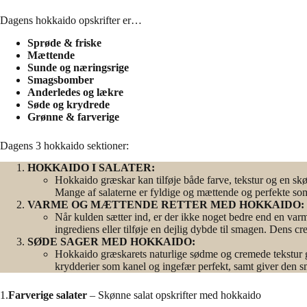
Dagens hokkaido opskrifter er…
Sprøde
& friske
Mættende
Sunde og næringsrige
Smagsbomber
Anderledes og lækre
Søde og krydrede
Grønne & farverige
Dagens 3 hokkaido sektioner:
HOKKAIDO I SALATER:
Hokkaido græskar kan tilføje både farve, tekstur og en skøn
Mange af salaterne er fyldige og mættende og perfekte som
VARME OG MÆTTENDE RETTER MED HOKKAIDO:
Når kulden sætter ind, er der ikke noget bedre end en var
ingrediens eller tilføje en dejlig dybde til smagen. Dens 
SØDE SAGER MED HOKKAIDO:
Hokkaido græskarets naturlige sødme og cremede tekstur gø
krydderier som kanel og ingefær perfekt, samt giver den s
1.
Farverige salater
– Skønne salat opskrifter med hokkaido