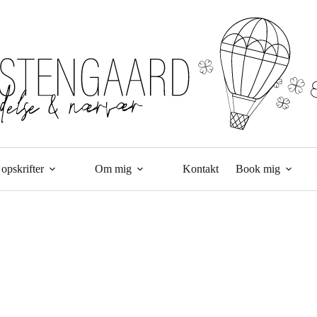
opskrifter
Om mig
Kontakt
Book mig