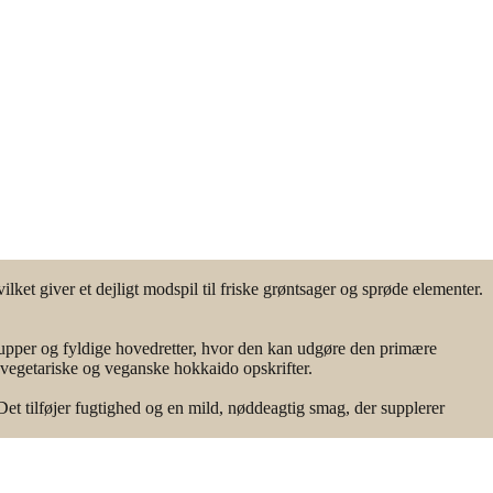
lket giver et dejligt modspil til friske grøntsager og sprøde elementer.
supper og fyldige hovedretter, hvor den kan udgøre den primære
e vegetariske og veganske hokkaido opskrifter.
et tilføjer fugtighed og en mild, nøddeagtig smag, der supplerer