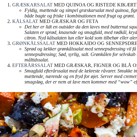
GRÆSKARSALAT
MED QUINOA OG RISTEDE KIKÆRTE
Fyldig, mættende og simpel græskarsalat med quinoa, figner,
både bagte og friske i kombinationen med frugt og grønt.
KÅLSALAT
MED GRÆSKAR OG FETA
Det her er lidt en outsider da den laves med butternut squ
Salaten er sprød, knasende og smagfuld, med rødkål, kryd
citron. Nyd kålsalaten lun eller kold som tilbehør eller a
GRØNKÅLSSALAT
MED HOKKAIDO OG SENNEPSDRE
Sprød og lækker grønkålssalat med sennepsdressing vil få
sennepsdressing; Sød, syrlig, salt. Grønkålen for selvskab 
måltidssalat.
EFTERÅRSSALAT
MED GRÆSKAR, FIGNER OG BLÅ OS
Smagfuld efterårssalat med de lækreste råvarer. Smukke in
mættende, nærende og en fryd for øjet. Server med cremet 
smagsløg, der er nem at lave men kommer med
“wow” ef