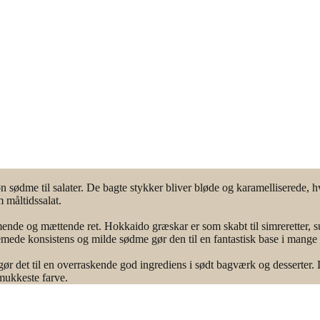
 sødme til salater. De bagte stykker bliver bløde og karamelliserede, hvi
 måltidssalat.
mende og mættende ret. Hokkaido græskar er som skabt til simreretter, 
cremede konsistens og milde sødme gør den til en fantastisk base i mang
r det til en overraskende god ingrediens i sødt bagværk og desserter. D
mukkeste farve.