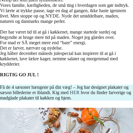
Vores familie, kærligheden, de små ting i hverdagen som gør indtryk.
Vi lærte at trykke pause, tage en dag af gangen, ikke haste igennem
livet. Men stoppe op og NYDE. Nyde det umiddelbare, maden,
naturen og danmarks mange perler.
Der har været tid til at gå i køkkenet, mange startede surdej og
begyndte at bruge mere tid på maden. Noget jeg glædes over.
For mad er SÅ meget mere end “bare” energi.
Det er farver, nærvær og nydelse.
Jeg håber december måneds julespecial kan inspirere til at gå i
køkkenet, lave lækre kager, nemme salater og morgenmad med
krydderier.
RIGTIG GO JUL !
Få de 4 sæsoner hængene på din væg! – Jeg har designet plakater og
sæson billederne er iblandt. Kig med
HER
hvor du finder farverige og
madglade plakater til køkken og hjem.