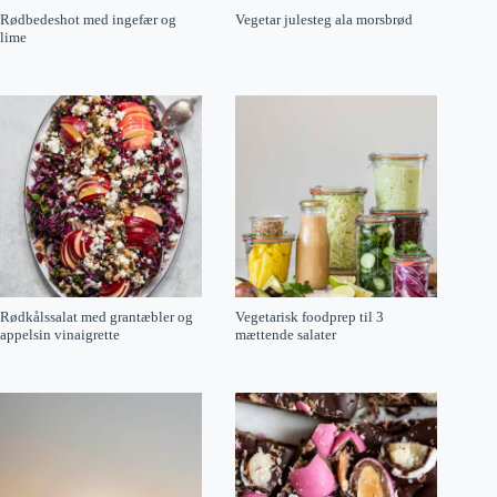
Rødbedeshot med ingefær og
Vegetar julesteg ala morsbrød
lime
Rødkålssalat med grantæbler og
Vegetarisk foodprep til 3
appelsin vinaigrette
mættende salater