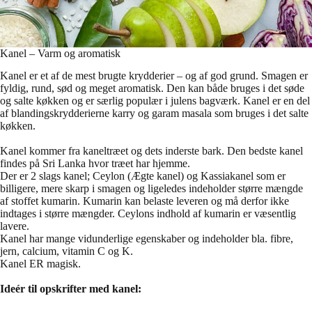
Kanel – Varm og aromatisk
Kanel er et af de mest brugte krydderier – og af god grund. Smagen er
fyldig, rund, sød og meget aromatisk. Den kan både bruges i det søde
og salte køkken og er særlig populær i julens bagværk. Kanel er en del
af blandingskrydderierne karry og garam masala som bruges i det salte
køkken.
Kanel kommer fra kaneltræet og dets inderste bark. Den bedste kanel
findes på Sri Lanka hvor træet har hjemme.
Der er 2 slags kanel; Ceylon (Ægte kanel) og Kassiakanel som er
billigere, mere skarp i smagen og ligeledes indeholder større mængde
af stoffet kumarin. Kumarin kan belaste leveren og må derfor ikke
indtages i større mængder. Ceylons indhold af kumarin er væsentlig
lavere.
Kanel har mange vidunderlige egenskaber og indeholder bla. fibre,
jern, calcium, vitamin C og K.
Kanel ER magisk.
Ideér til opskrifter med kanel: