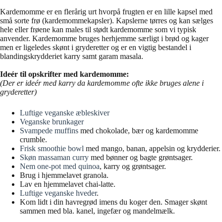
Kardemomme er en flerårig urt hvorpå frugten er en lille kapsel med
små sorte frø (kardemommekapsler). Kapslerne tørres og kan sælges
hele eller frøene kan males til stødt kardemomme som vi typisk
anvender. Kardemomme bruges herhjemme særligt i brød og kager
men er ligeledes skønt i gryderetter og er en vigtig bestandel i
blandingskrydderiet karry samt garam masala.
Ideér til opskrifter med kardemomme:
(Der er ideér med karry da kardemomme ofte ikke bruges alene i
gryderetter)
Luftige veganske æbleskiver
Veganske brunkager
Svampede muffins
med chokolade, bær og kardemomme
crumble.
Frisk smoothie bowl
med mango, banan, appelsin og krydderier.
Skøn massaman curry
med bønner og bagte grøntsager.
Nem one-pot med quinoa
, karry og grøntsager.
Brug i hjemmelavet granola.
Lav en hjemmelavet chai-latte.
Luftige veganske hveder
.
Kom lidt i din havregrød imens du koger den. Smager skønt
sammen med bla. kanel, ingefær og mandelmælk.