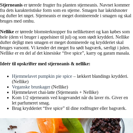
Stjerneanis
er tørrede frugter fra planten stjerneanis. Navnet kommer
fra dets karakteristiske form som en stjerne. Smagen har lakridsnoter
og dufter let røget. Stjerneanis er meget dominerende i smagen og skal
bruges med omhu.
Nellike
er tørrede blomsterknopper fra nelliketræet og kan købes som
hele (dem vi bruger i appelsiner til jul) og som stødt krydderi. Nellike
dufter dejligt men smagen er meget dominerede og krydderiet skal
bruges varsomt. Vi kender det meget fra sødt bagværk, særligt i julen.
Nellike er en del af det kinesiske “five spice”, karry og garam masala.
Ideér til opskrifter med stjerneanis & nellike:
Hjemmelavet pumpkin pie spice
– lækkert blandings krydderi.
(Nellike)
Veganske brunkager
(Nellike)
Hjemmelavet chai-latte (Stjerneanis + Nellike)
Kom 1/2 stjerneanis ved kogevandet når du laver ris. Giver en
let parfumeret smag.
Brug krydderiet “five spice” til dine rodfrugter eller bagværk.