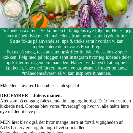
#månedensråvarer – Velkommen til bloggens nye føljeton. Her vil jeg
hver måned dykke ned i månedens frugt, grønt samt krydderurter.
Sætte fokus på anvendelse, tips & tricks samt hvordan vi kan
implementere dem i vores Food Prep.
Fokus på smag, tekstur samt opskrifter fra både det salte og søde
køkken. Følg med på bloggen samt Instagram hvor jeg løbende deler
opskrifter mm. igennem måneden. Håber i vil få lyst til at hoppe i
køkkenet, lege med farver, prøve nye grøntsager, frugter og tagge
#månedensråvarer, så vi kan inspirere hinanden.
Månedens råvarer December – Julespecial
DECEMBER – Julens måned.
Året som på en gang føles uendelig langt og hurtigt. Et år hvor verden
lukkede ned, Corona blev vores “hverdag” og hvor vi alle måtte lære
nye måder at leve på.
MEN året blev også der hvor mange lærte at forstå vigtigheden af
NUET, nærværet og de ting i livet som tæller.
Netop det som julen symboliserer.