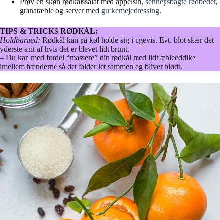
Prøv en skøn rødkålssalat med appelsin,
sennepsbagte rødbeder
,
granatæble og server med
gurkemejedressing
.
TIPS & TRICKS RØDKÅL:
Holdbarhed:
Rødkål kan på køl holde sig i ugevis. Evt. blot skær det
yderste snit af hvis det er blevet lidt brunt.
– Du kan med fordel “massere” din rødkål med lidt æbleeddike
imellem hænderne så det falder let sammen og bliver blødt.