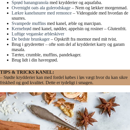
Sprød banangranola
med krydderier og aquafaba.
Overnight oats ala gulerodskage
– Nem og lækker morgenmad.
Lækre kanelsnurre med remonce
– Videoguide med hvordan de
snurres.
Svampede muffins
med kanel, æble og marcipan.
Kernebrød
med kanel, nødder, appelsin og rosiner – Glutenfrit.
Luftige veganske æbleskiver
De bedste brunkager
– Opskrift fra mormor med mit tvist.
Brug i gryderetter – ofte som del af krydderiet karry og garam
masala.
Tærter, crumble, muffins, pandekager.
Brug lidt i din havregrød.
TIPS & TRICKS KANEL:
– Stødte krydderier kan med fordel købes i løs vægt hvor du kan sikre
friskhed og god kvalitet. Dette er tydeligt i smagen.