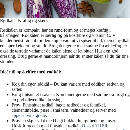
Rødkål – Kraftig og stærk
Rødkålen er kompakt, har en rund form og er meget kraftig i
kålsmagen. Rødkålen er særlig rig på kostfibre og vitamin C. Vi
kender bedst rødkål for den kogte variant vi spiser til jul, men rå rødkål
er super lækkert og sundt. Brug det gerne med sødme fra æble/frugter
også de tørrede varianter da kålen alene er let bitter. Husk en god
dressing. Brug gerne et mandolinjern når du snitter kålen så du får fine
strimler.
Ideér til opskrifter med rødkål:
Kog din egen rådkål – Du kan variere med eddiker, rødvin og
safter.
Brug fintsnittet i salater. Kombiner gerne med sødme fra frugt og
en god olie/eddike dressing.
Prøv: Fintsnittet rødkål, bagte rødbeder og fennikel,
clementinbåde, pære i små tern, valnødder og server med
appelsinvinaigrette
.
Prøv en skøn salat med bagt hokkaido, rødbede og linser.
Udskift ruccula med fintsnittet rødkål.
Opskrift HER
.