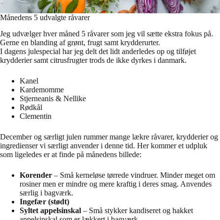
Månedens 5 udvalgte råvarer
Jeg udvælger hver måned 5 råvarer som jeg vil sætte ekstra fokus på.
Gerne en blanding af grønt, frugt samt krydderurter.
I dagens julespecial har jeg delt det lidt anderledes op og tilføjet
krydderier samt citrusfrugter trods de ikke dyrkes i danmark.
Kanel
Kardemomme
Stjerneanis & Nellike
Rødkål
Clementin
December og særligt julen rummer mange lækre råvarer, krydderier og
ingredienser vi særligt anvender i denne tid. Her kommer et udpluk
som ligeledes er at finde på månedens billede:
Korender
– Små kerneløse tørrede vindruer. Minder meget om
rosiner men er mindre og mere kraftig i deres smag. Anvendes
særlig i bagværk.
Ingefær (stødt)
Syltet appelsinskal
– Små stykker kandiseret og hakket
appelsinskal som er lækkert i bagværk.