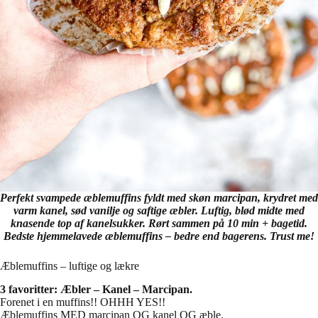
Perfekt svampede æblemuffins fyldt med skøn marcipan, krydret med
varm kanel, sød vanilje og saftige æbler. Luftig, blød midte med
knasende top af kanelsukker. Rørt sammen på 10 min + bagetid.
Bedste hjemmelavede æblemuffins – bedre end bagerens. Trust me!
Æblemuffins – luftige og lækre
3 favoritter: Æbler – Kanel – Marcipan.
Forenet i en muffins!! OHHH YES!!
Æblemuffins MED marcipan OG kanel OG æble.