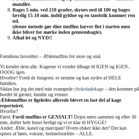
mandler.
Bages 5 min. ved 210 grader, skrues ned til 180 og bages
færdig 15-18 min. indtil gyldne og en tandstik kommer ren
ud.
(denne metode gør dine muffins hæver flot i starten men
ikke bliver for mørke inden gennembagte).
Afkøl let og NYD!!
Familiens favoritter – Æblemuffins for store og små
Vi kender dem alle. Kagerne vi vender tilbage til IGEN og IGEN..
OOOG igen.
Hvorfor? Fordi de fungerer, er nemme og kan nydes af HELE
familien.
Sådan har jeg det med min svampede
chokoladekage
– den kommer på
bordet til gæster, familie og venner.
Æblemuffins er ligeledes allerede blevet en fast del af kage
repertoiret.
Hvorfor?
Først:
Fordi muffins er GENIALT!
Dejen røres sammen og efter 30
min. dufter hele huset herligt og vi er klar til HYGGE!
Andet: Æble, kanel og marcipan! Hvem elsker ikke det? Det kan
spises af børn, voksne, bedsteforældre – ALLE.