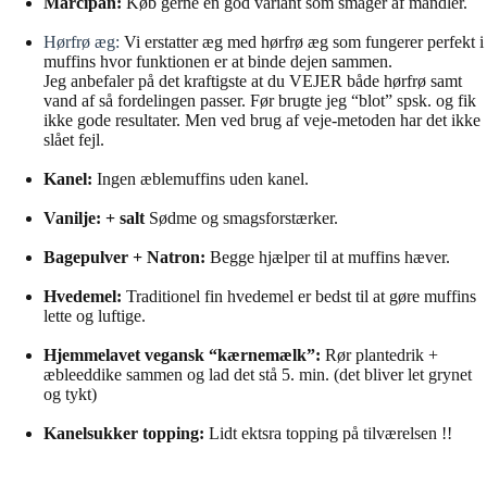
Marcipan:
Køb gerne en god variant som smager af mandler.
Hørfrø æg:
Vi erstatter æg med hørfrø æg som fungerer perfekt i
muffins hvor funktionen er at binde dejen sammen.
Jeg anbefaler på det kraftigste at du VEJER både hørfrø samt
vand af så fordelingen passer. Før brugte jeg “blot” spsk. og fik
ikke gode resultater. Men ved brug af veje-metoden har det ikke
slået fejl.
Kanel:
Ingen æblemuffins uden kanel.
Vanilje: + salt
Sødme og smagsforstærker.
Bagepulver + Natron:
Begge hjælper til at muffins hæver.
Hvedemel:
Traditionel fin hvedemel er bedst til at gøre muffins
lette og luftige.
Hjemmelavet vegansk “kærnemælk”:
Rør plantedrik +
æbleeddike sammen og lad det stå 5. min. (det bliver let grynet
og tykt)
Kanelsukker topping:
Lidt ektsra topping på tilværelsen !!