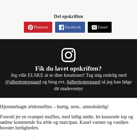
Del opskriften
Pinterest
Facebook
Email
Fik du lavet opskriften?
Jeg ville ELSKE at se dine kreationer! Tag mig endelig med
@albertestengaard
og brug evt.
#albertestengaard
så jeg kan følge
dit madeventyr
Hjemmebagte æblemuffins – hurtig, nem.. uimodståelig!
Forestil jer en svampet muffins, med luftig midte, let knasende top og
sødme kommende fra æble og marcipan. Kanel varmer og vaniljen
booster herligheden.