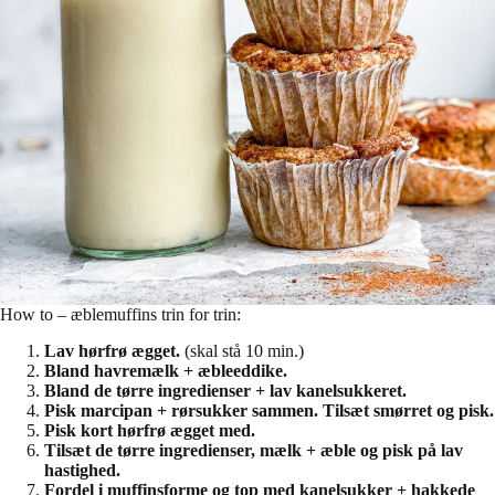
How to – æblemuffins trin for trin:
Lav hørfrø ægget.
(skal stå 10 min.)
Bland havremælk + æbleeddike.
Bland de tørre ingredienser + lav kanelsukkeret.
Pisk marcipan + rørsukker sammen. Tilsæt smørret og pisk.
Pisk kort hørfrø ægget med.
Tilsæt de tørre ingredienser, mælk + æble og pisk på lav
hastighed.
Fordel i muffinsforme og top med kanelsukker + hakkede