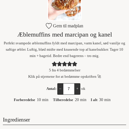
Gem til madplan
Æblemuffins med marcipan og kanel
Perfekt svampede æblemuffins fyldt med marcipan, varm kanel, sød vanilje og
saftige æbler. Luftig, blød midte med knasende top af kanelsukker. Tager 10
min + bagetid. Bedre end bagerens – tro mig.
5
fra
4
bedømmelser
Klik på stjernene for at bedømme opskriften 🚀
Antal:
–
+
stk
Forberedelse
10
min
Tilberedelse
20
min
I alt
30
min
Ingredienser