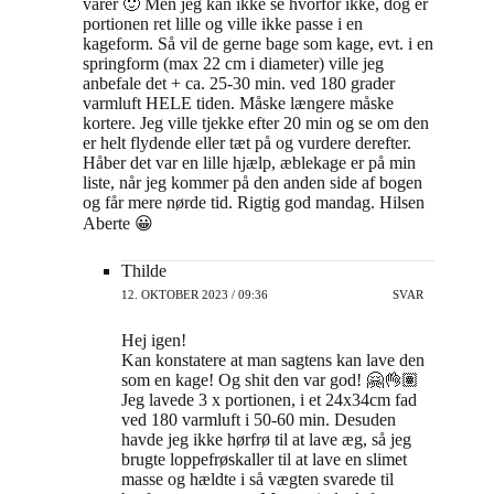
varer 🙂 Men jeg kan ikke se hvorfor ikke, dog er
portionen ret lille og ville ikke passe i en
kageform. Så vil de gerne bage som kage, evt. i en
springform (max 22 cm i diameter) ville jeg
anbefale det + ca. 25-30 min. ved 180 grader
varmluft HELE tiden. Måske længere måske
kortere. Jeg ville tjekke efter 20 min og se om den
er helt flydende eller tæt på og vurdere derefter.
Håber det var en lille hjælp, æblekage er på min
liste, når jeg kommer på den anden side af bogen
og får mere nørde tid. Rigtig god mandag. Hilsen
Aberte 😀
Thilde
12. OKTOBER 2023 / 09:36
SVAR
Hej igen!
Kan konstatere at man sagtens kan lave den
som en kage! Og shit den var god! 🤗👌🏽
Jeg lavede 3 x portionen, i et 24x34cm fad
ved 180 varmluft i 50-60 min. Desuden
havde jeg ikke hørfrø til at lave æg, så jeg
brugte loppefrøskaller til at lave en slimet
masse og hældte i så vægten svarede til