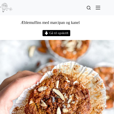
Æblemuffins med marcipan og kanel
Gå til opskrift