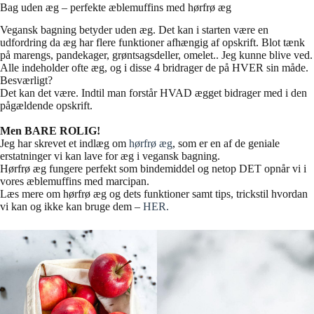
Bag uden æg – perfekte æblemuffins med hørfrø æg
Vegansk bagning betyder uden æg. Det kan i starten være en
udfordring da æg har flere funktioner afhængig af opskrift. Blot tænk
på marengs, pandekager, grøntsagsdeller, omelet.. Jeg kunne blive ved.
Alle indeholder ofte æg, og i disse 4 bridrager de på HVER sin måde.
Besværligt?
Det kan det være. Indtil man forstår HVAD ægget bidrager med i den
pågældende opskrift.
Men BARE ROLIG!
Jeg har skrevet et indlæg om
hørfrø æg
, som er en af de geniale
erstatninger vi kan lave for æg i vegansk bagning.
Hørfrø æg fungere perfekt som bindemiddel og netop DET opnår vi i
vores æblemuffins med marcipan.
Læs mere om hørfrø æg og dets funktioner samt tips, trickstil hvordan
vi kan og ikke kan bruge dem –
HER.