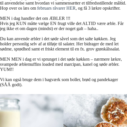
til anvendelse samt hvordan vi sammensætter et tilfredsstillende måltid.
Hop over os læs om
februars råvarer HER
, og få 3 lækre opskrifter.
MEN i dag handler det om ÆBLER !!!
Hvis jeg KUN måtte vælge EN frugt ville det ALTID være æble. Får
jeg ikke et om dagen (mindst) er der noget galt – haha..
Du kan anvende æbler i det søde såvel som det salte køkken. Jeg
holder personlig selv af at tilføje til salater. Her bidrager de med let
sødme, sprødhed samt et friskt element til en fx. grov grønkålssalat.
MEN MEN i dag er vi sprunget i det søde køkken – nærmere lækre,
svampede æblemuffins loaded med marcipan, kanel og søde æbler.
YUM!!
Vi kan også bruge dem i bagværk som boller, brød og pandekager
(SÅÅ godt).