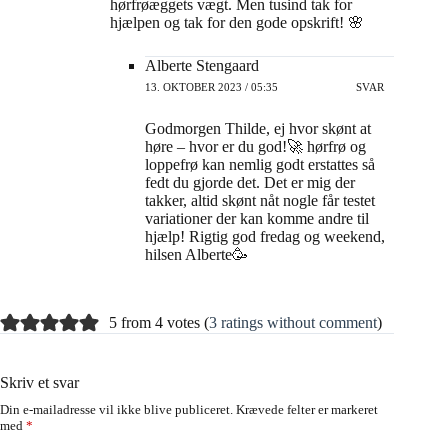
hørfrøæggets vægt. Men tusind tak for
hjælpen og tak for den gode opskrift! 🌸
Alberte Stengaard
13. OKTOBER 2023 / 05:35
SVAR
Godmorgen Thilde, ej hvor skønt at
høre – hvor er du god!🚀 hørfrø og
loppefrø kan nemlig godt erstattes så
fedt du gjorde det. Det er mig der
takker, altid skønt nåt nogle får testet
variationer der kan komme andre til
hjælp! Rigtig god fredag og weekend,
hilsen Alberte🥳
5 from 4 votes (
3 ratings without comment
)
Skriv et svar
Din e-mailadresse vil ikke blive publiceret.
Krævede felter er markeret
med
*