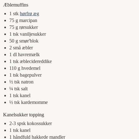
Æblemuffins
1
stk
hørfrø æg
75
g
marcipan
75
g
rørsukker
1
tsk
vaniljesukker
50
g
smør'blok
2
små
æbler
1
dl
havremælk
1
tsk
æblecidereddike
110
g
hvedemel
1
tsk
bagepulver
½
tsk
natron
¼
tsk
salt
1
tsk
kanel
½
tsk
kardemomme
Kanelsukker topping
2-3
spsk
kokossukker
1
tsk
kanel
1
håndfuld
hakkede mandler