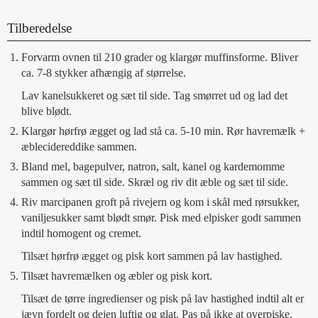
Tilberedelse
Forvarm ovnen til 210 grader og klargør muffinsforme. Bliver
ca. 7-8 stykker afhængig af størrelse.
Lav kanelsukkeret og sæt til side. Tag smørret ud og lad det
blive blødt.
Klargør hørfrø ægget og lad stå ca. 5-10 min. Rør havremælk +
æblecidereddike sammen.
Bland mel, bagepulver, natron, salt, kanel og kardemomme
sammen og sæt til side. Skræl og riv dit æble og sæt til side.
Riv marcipanen groft på rivejern og kom i skål med rørsukker,
vaniljesukker samt blødt smør. Pisk med elpisker godt sammen
indtil homogent og cremet.
Tilsæt hørfrø ægget og pisk kort sammen på lav hastighed.
Tilsæt havremælken og æbler og pisk kort.
Tilsæt de tørre ingredienser og pisk på lav hastighed indtil alt er
jævn fordelt og dejen luftig og glat. Pas på ikke at overpiske.