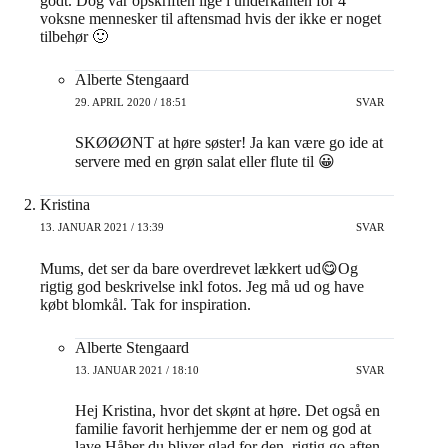
godt. Dog var opskriften lige i underkanten for 4
voksne mennesker til aftensmad hvis der ikke er noget
tilbehør 🙂
Alberte Stengaard
29. APRIL 2020 / 18:51
SVAR
SKØØØNT at høre søster! Ja kan være go ide at
servere med en grøn salat eller flute til 😀
Kristina
13. JANUAR 2021 / 13:39
SVAR
Mums, det ser da bare overdrevet lækkert ud😋Og
rigtig god beskrivelse inkl fotos. Jeg må ud og have
købt blomkål. Tak for inspiration.
Alberte Stengaard
13. JANUAR 2021 / 18:10
SVAR
Hej Kristina, hvor det skønt at høre. Det også en
familie favorit herhjemme der er nem og god at
lave.Håber du bliver glad for den, rigtig go aften.