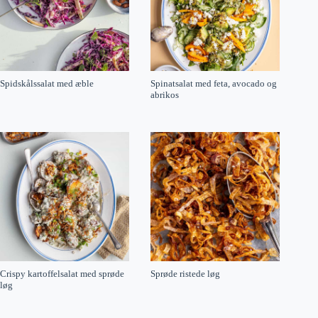
Spidskålssalat med æble
Spinatsalat med feta, avocado og
abrikos
Crispy kartoffelsalat med sprøde
Sprøde ristede løg
løg