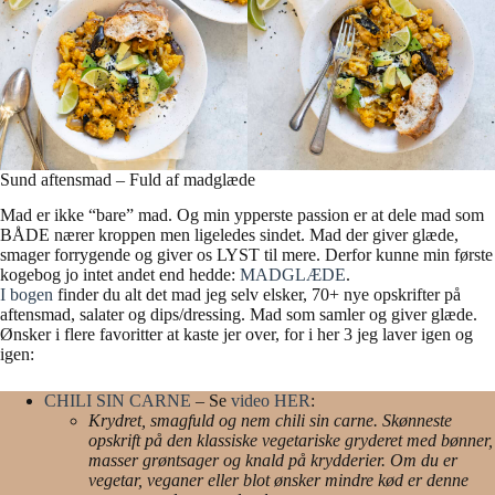
Sund aftensmad – Fuld af madglæde
Mad er ikke “bare” mad. Og min ypperste passion er at dele mad som
BÅDE nærer kroppen men ligeledes sindet. Mad der giver glæde,
smager forrygende og giver os LYST til mere. Derfor kunne min første
kogebog jo intet andet end hedde:
MADGLÆDE
.
I bogen
finder du alt det mad jeg selv elsker, 70+ nye opskrifter på
aftensmad, salater og dips/dressing. Mad som samler og giver glæde.
Ønsker i flere favoritter at kaste jer over, for i her 3 jeg laver igen og
igen:
CHILI SIN CARNE
– Se
video HER
:
Krydret, smagfuld og nem chili sin carne. Skønneste
opskrift på den klassiske vegetariske gryderet med bønner,
masser grøntsager og knald på krydderier. Om du er
vegetar, veganer eller blot ønsker mindre kød er denne