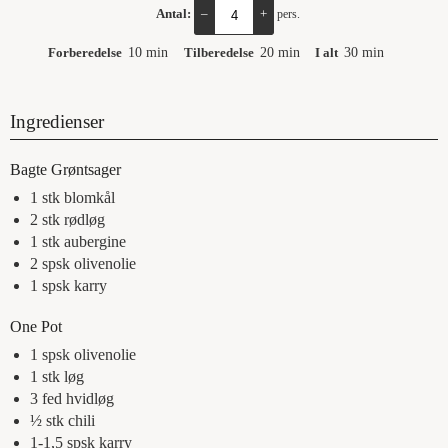
Antal:
–
+
pers.
Forberedelse
10
min
Tilberedelse
20
min
I alt
30
min
Ingredienser
Bagte Grøntsager
1
stk
blomkål
2
stk
rødløg
1
stk
aubergine
2
spsk
olivenolie
1
spsk
karry
One Pot
1
spsk
olivenolie
1
stk
løg
3
fed
hvidløg
½
stk
chili
1-1,5
spsk
karry