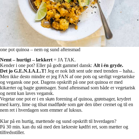
one pot quinoa – nem og sund aftensmad
Nemt – hurtigt – lækkert
= JA TAK.
Kender i one pot? Eller på godt gammel dansk:
Alt i én gryde.
Det jo G.E.N.I.A.L.T!
Jeg er nok lidt sent ude med trenden – haha..
Men ikke desto mindre er jeg FAN af one pots og særligt vegetariske
og vegansk one pot. Dagens opskrift på one pot quinoa er med
kikærter og bagte grøntsager. Sund aftensmad som både er vegetarisk
og nemt kan laves vegansk.
Vegetar one pot er i en skøn forening af quinoa, grøntsager, krydret
med karry, lime og tilsat madfløde som gør den über cremet og til en
nem ret i hverdagen som emmer af luksus.
Klar på en hurtig, mættende og sund opskrift til hverdagen?
På 30 min. kan du stå med den lækreste kødfri ret, som mætter og
tilfredsstiller.