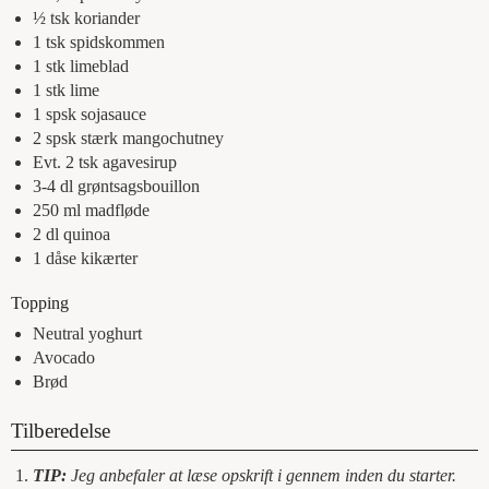
½
tsk
koriander
1
tsk
spidskommen
1
stk
limeblad
1
stk
lime
1
spsk
sojasauce
2
spsk
stærk mangochutney
Evt. 2
tsk
agavesirup
3-4
dl
grøntsagsbouillon
250
ml
madfløde
2
dl
quinoa
1
dåse
kikærter
Topping
Neutral yoghurt
Avocado
Brød
Tilberedelse
TIP:
Jeg anbefaler at læse opskrift i gennem inden du starter.