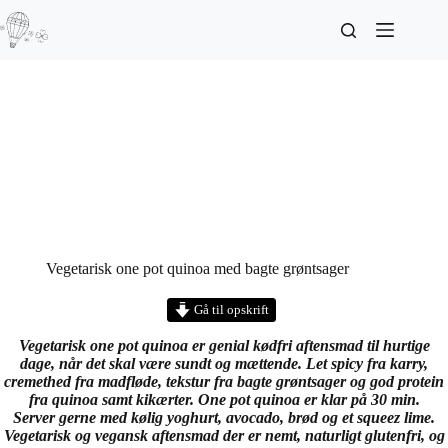
Vegetarisk one pot quinoa med bagte grøntsager
Gå til opskrift
Vegetarisk one pot quinoa er genial kødfri aftensmad til hurtige
dage, når det skal være sundt og mættende. Let spicy fra karry,
cremethed fra madfløde, tekstur fra bagte grøntsager og god protein
fra quinoa samt kikærter. One pot quinoa er klar på 30 min.
Server gerne med kølig yoghurt, avocado, brød og et squeez lime.
Vegetarisk og vegansk aftensmad der er nemt, naturligt glutenfri, og