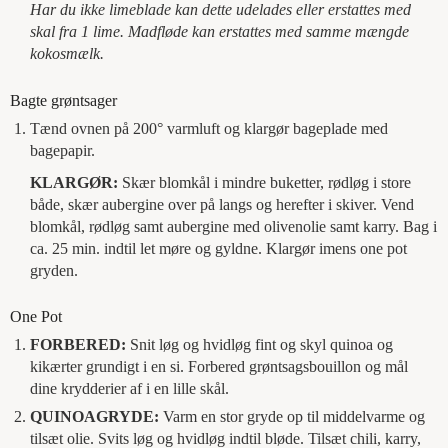
Har du ikke limeblade kan dette udelades eller erstattes med
skal fra 1 lime. Madfløde kan erstattes med samme mængde
kokosmælk.
Bagte grøntsager
Tænd ovnen på 200° varmluft og klargør bageplade med
bagepapir.
KLARGØR:
Skær blomkål i mindre buketter, rødløg i store
både, skær aubergine over på langs og herefter i skiver. Vend
blomkål, rødløg samt aubergine med olivenolie samt karry. Bag i
ca. 25 min. indtil let møre og gyldne. Klargør imens one pot
gryden.
One Pot
FORBERED:
Snit løg og hvidløg fint og skyl quinoa og
kikærter grundigt i en si. Forbered grøntsagsbouillon og mål
dine krydderier af i en lille skål.
QUINOAGRYDE:
Varm en stor gryde op til middelvarme og
tilsæt olie. Svits løg og hvidløg indtil bløde. Tilsæt chili, karry,