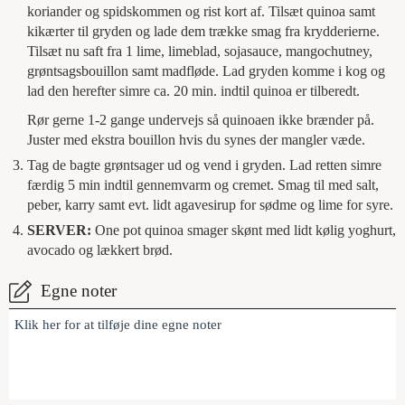
koriander og spidskommen og rist kort af. Tilsæt quinoa samt
kikærter til gryden og lade dem trække smag fra krydderierne.
Tilsæt nu saft fra 1 lime, limeblad, sojasauce, mangochutney,
grøntsagsbouillon samt madfløde. Lad gryden komme i kog og
lad den herefter simre ca. 20 min. indtil quinoa er tilberedt.
Rør gerne 1-2 gange undervejs så quinoaen ikke brænder på.
Juster med ekstra bouillon hvis du synes der mangler væde.
Tag de bagte grøntsager ud og vend i gryden. Lad retten simre
færdig 5 min indtil gennemvarm og cremet. Smag til med salt,
peber, karry samt evt. lidt agavesirup for sødme og lime for syre.
SERVER:
One pot quinoa smager skønt med lidt kølig yoghurt,
avocado og lækkert brød.
Egne noter
Klik her for at tilføje dine egne noter