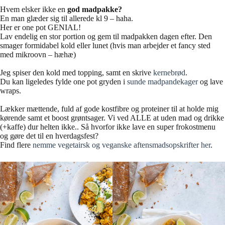
Hvem elsker ikke en
god madpakke?
En man glæder sig til allerede kl 9 – haha.
Her er one pot GENIAL!
Lav endelig en stor portion og gem til madpakken dagen efter. Den
smager formidabel kold eller lunet (hvis man arbejder et fancy sted
med mikroovn – hæhæ)
Jeg spiser den kold med topping, samt en skrive
kernebrød
.
Du kan ligeledes fylde one pot gryden i
sunde madpandekager
og lave
wraps.
Lækker mættende, fuld af gode kostfibre og proteiner til at holde mig
kørende samt et boost grøntsager. Vi ved ALLE at uden mad og drikke
(+kaffe) dur helten ikke.. Så hvorfor ikke lave en super frokostmenu
og gøre det til en hverdagsfest?
Find flere
nemme vegetairsk og veganske aftensmadsopskrifter her
.