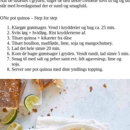
Når de tilsættes i gryden, suger de den lækre cremede sovs til sig og du
står med hverdagsmad der er sund og smagfuld.
ONe pot quinoa – Step for step
Klargør grøntsager. Vend i krydderier og bag ca. 25 min.
Svits løg + hvidløg. Rist krydderierne af.
Tilsæt quinoa + kikærter fra dåse
Tilsæt boullion, madfløde, lime, soja og mangochutney.
Lad det hele simre 20 min.
Kom de bagte grøntsager i gryden. Vendt rundt, lad simre 5 min.
Smag til med salt og peber samt evt. lidt agavesirup, lime og
soja.
Server one pot quinoa med dine yndlings topping.