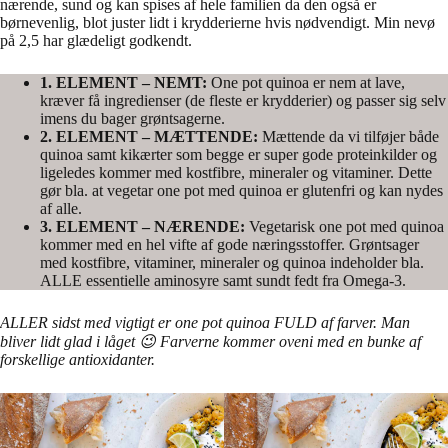
nærende, sund og kan spises af hele familien da den også er
børnevenlig, blot juster lidt i krydderierne hvis nødvendigt. Min nevø
på 2,5 har glædeligt godkendt.
1. ELEMENT – NEMT:
One pot quinoa er nem at lave,
kræver få ingredienser (de fleste er krydderier) og passer sig selv
imens du bager grøntsagerne.
2. ELEMENT – MÆTTENDE:
Mættende da vi tilføjer både
quinoa samt kikærter som begge er super gode proteinkilder og
ligeledes kommer med kostfibre, mineraler og vitaminer. Dette
gør bla. at vegetar one pot med quinoa er glutenfri og kan nydes
af alle.
3. ELEMENT – NÆRENDE:
Vegetarisk one pot med quinoa
kommer med en hel vifte af gode næringsstoffer. Grøntsager
med kostfibre, vitaminer, mineraler og quinoa indeholder bla.
ALLE essentielle aminosyre samt sundt fedt fra Omega-3.
ALLER sidst med vigtigt er one pot quinoa FULD af farver. Man
bliver lidt glad i låget 😉 Farverne kommer oveni med en bunke af
forskellige antioxidanter.