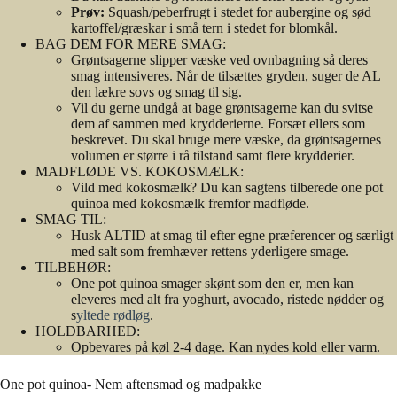
Prøv:
Squash/peberfrugt i stedet for aubergine og sød
kartoffel/græskar i små tern i stedet for blomkål.
BAG DEM FOR MERE SMAG:
Grøntsagerne slipper væske ved ovnbagning så deres
smag intensiveres. Når de tilsættes gryden, suger de AL
den lækre sovs og smag til sig.
Vil du gerne undgå at bage grøntsagerne kan du svitse
dem af sammen med krydderierne. Forsæt ellers som
beskrevet. Du skal bruge mere væske, da grøntsagernes
volumen er større i rå tilstand samt flere krydderier.
MADFLØDE VS. KOKOSMÆLK:
Vild med kokosmælk? Du kan sagtens tilberede one pot
quinoa med kokosmælk fremfor madfløde.
SMAG TIL:
Husk ALTID at smag til efter egne præferencer og særligt
med salt som fremhæver rettens yderligere smage.
TILBEHØR:
One pot quinoa smager skønt som den er, men kan
eleveres med alt fra yoghurt, avocado, ristede nødder og
s
yltede rødløg
.
HOLDBARHED:
Opbevares på køl 2-4 dage. Kan nydes kold eller varm.
One pot quinoa- Nem aftensmad og madpakke