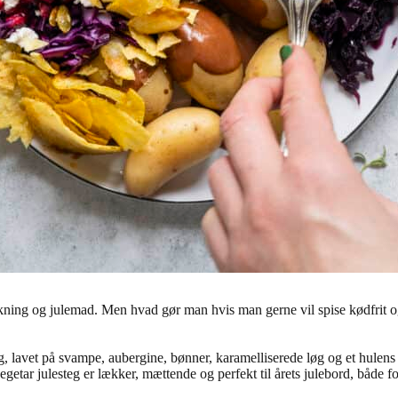
akning og julemad. Men hvad gør man hvis man gerne vil spise kødfrit 
eg, lavet på svampe, aubergine, bønner, karamelliserede løg og et hulens
getar julesteg er lækker, mættende og perfekt til årets julebord, både f