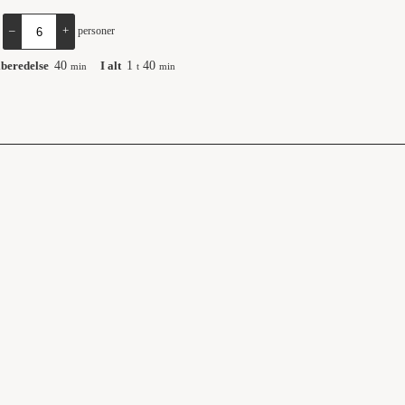
:
–
+
personer
lberedelse
40
I alt
1
40
min
t
min