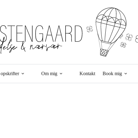
opskrifter
Om mig
Kontakt
Book mig