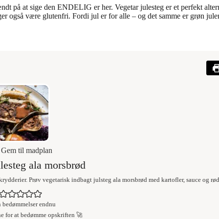
ndt på at sige den ENDELIG er her. Vegetar julesteg er et perfekt alter
r også være glutenfri. Fordi jul er for alle – og det samme er grøn jul
Gem til madplan
ulesteg ala morsbrød
dderier. Prøv vegetarisk indbagt julsteg ala morsbrød med kartofler, sauce og rød
n bedømmelser endnu
ne for at bedømme opskriften 🚀