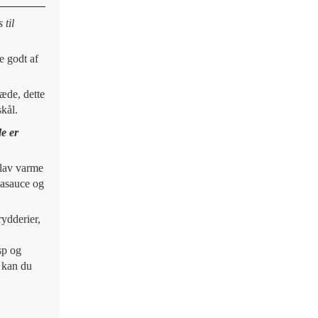
 til
e godt af
æde, dette
skål.
de er
-lav varme
ojasauce og
ydderier,
sp og
 kan du