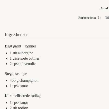
Antal
Forberedelse
1
Ti
t
Ingredienser
Bagt grønt + bønner
1
stk
aubergine
1
dåse
sorte bønner
2
spsk
olivenolie
Stegte svampe
400
g
champignon
1
spsk
smør
Karamelliserede rødløg
1
spsk
smør
2
stk
rødløg