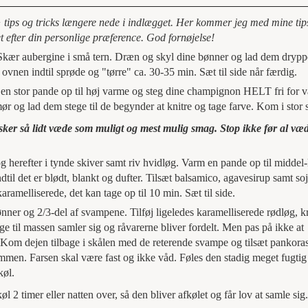
 tips og tricks længere nede i indlægget. Her kommer jeg med mine tips
 efter din personlige præference. God fornøjelse!
kær aubergine i små tern. Dræn og skyl dine bønner og lad dem drypp
nen indtil sprøde og "tørre" ca. 30-35 min. Sæt til side når færdig.
en stor pande op til høj varme og steg dine champignon HELT fri for v
ør og lad dem stege til de begynder at knitre og tage farve. Kom i stor 
ønsker så lidt væde som muligt og mest mulig smag. Stop ikke før al væ
g herefter i tynde skiver samt riv hvidløg. Varm en pande op til middel
dtil det er blødt, blankt og dufter. Tilsæt balsamico, agavesirup samt s
aramelliserede, det kan tage op til 10 min. Sæt til side.
ner og 2/3-del af svampene. Tilføj ligeledes karamelliserede rødløg, kr
 til massen samler sig og råvarerne bliver fordelt. Men pas på ikke at
. Kom dejen tilbage i skålen med de reterende svampe og tilsæt pankora
mmen. Farsen skal være fast og ikke våd. Føles den stadig meget fugtig
køl.
l 2 timer eller natten over, så den bliver afkølet og får lov at samle sig.