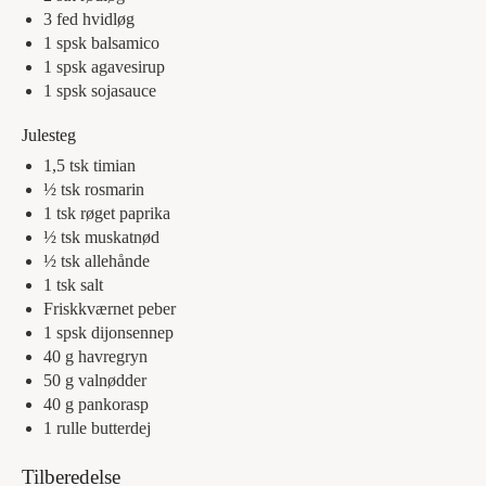
3
fed
hvidløg
1
spsk
balsamico
1
spsk
agavesirup
1
spsk
sojasauce
Julesteg
1,5
tsk
timian
½
tsk
rosmarin
1
tsk
røget paprika
½
tsk
muskatnød
½
tsk
allehånde
1
tsk
salt
Friskkværnet peber
1
spsk
dijonsennep
40
g
havregryn
50
g
valnødder
40
g
pankorasp
1
rulle
butterdej
Tilberedelse