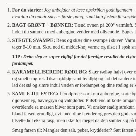
Før du starter:
Jeg anbefaler at læse opskriften godt igennem +
hvordan du opnår succes første gang, samt kan justere farsbrødet
BAGT GRØNT + BØNNER:
Tænd ovnen på 200° varmluft. S
inden du sammen med aubergine vender med olivenolie. Bages i ov
STEGTE SVAMPE:
Rens og skær dine svampe i skiver. Varm 
tager 5-10 min. Skru ned til middel-høj varme og tilsæt 1 spsk sm
TIP:
Dette step er super vigtigt for det færdige resultet da vi 
fordampet.
KARAMELLISEREDE RØDLØG:
Skær rødløg halvt over o
og smelt smørret. Tilsæt rødløg samt hvidløg og lad det sautere in
lad det stå og simre indtil væden er fordampet og dine rødløg er k
SAMLE JULESTEG:
I foodprocessor kom aubergine, sorte bøn
dijonsennep, havregryn og valnødder. Puls/blend af korte omgange
overblende så massen bliver som pure. Vi ønsker stadig struktur
bland farsen grundigt, evt. med dine hænder og pres den godt sa
tilsætte lidt ekstra rasp, men ikke for meget da den samler sig på 
Smag farsen til; Mangler den salt, peber, krydderier? Sæt farsen kø