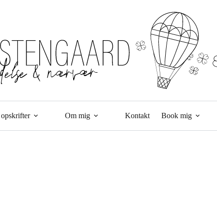
opskrifter
Om mig
Kontakt
Book mig