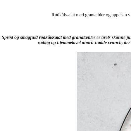
Rødkålssalat med grantæbler og appelsin vi
Sprød og smagfuld rødkålssalat med granatæbler er årets skønne jul
rødløg og hjemmelavet ahorn-nødde crunch, der sæ