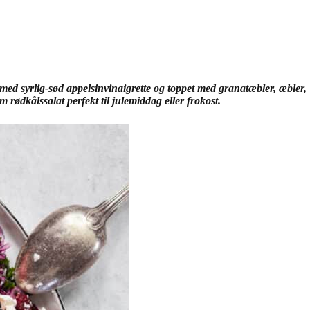
ed syrlig-sød appelsinvinaigrette og toppet med granatæbler, æbler,
ødkålssalat perfekt til julemiddag eller frokost.