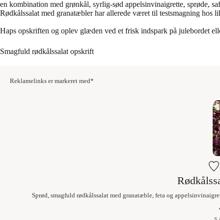
en kombination med grønkål, syrlig-sød appelsinvinaigrette, sprøde, sa
Rødkålssalat med granatæbler har allerede været til testsmagning hos lille
Haps opskriften og oplev glæden ved et frisk indspark på julebordet ell
Smagfuld rødkålssalat opskrift
Reklamelinks er markeret med*
Rødkålssa
Sprød, smagfuld rødkålssalat med granatæble, feta og appelsinvinaigrette