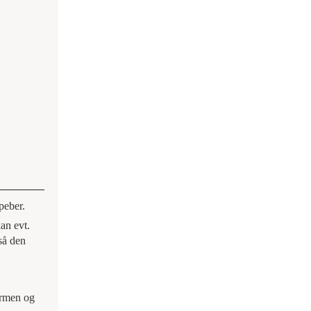
peber.
an evt.
så den
armen og