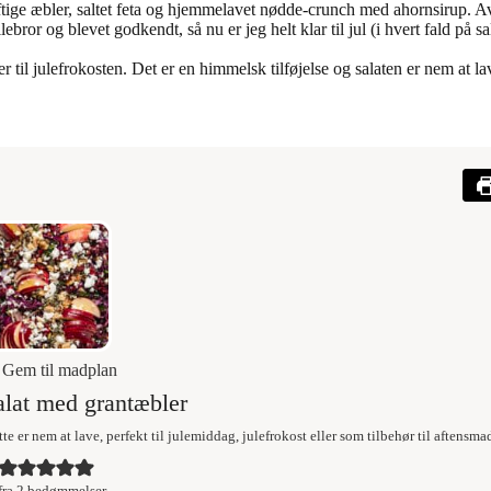
ftige æbler, saltet feta og hjemmelavet nødde-crunch med ahornsirup. Av
bror og blevet godkendt, så nu er jeg helt klar til jul (i hvert fald på sa
er til julefrokosten. Det er en himmelsk tilføjelse og salaten er nem at
Gem til madplan
lat med grantæbler
 er nem at lave, perfekt til julemiddag, julefrokost eller som tilbehør til aftensma