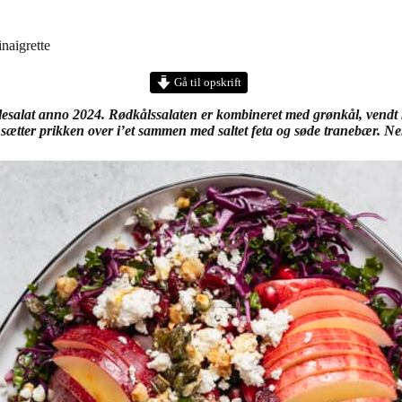
naigrette
Gå til opskrift
esalat anno 2024. Rødkålssalaten er kombineret med grønkål, vendt m
tter prikken over i’et sammen med saltet feta og søde tranebær. Nem r