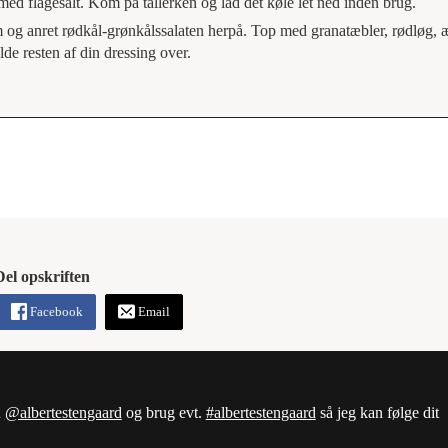
med flagesalt. Kom på tallerken og lad det køle let ned inden brug.
em og anret rødkål-grønkålssalaten herpå. Top med granatæbler, rødløg, æ
de resten af din dressing over.
Del opskriften
Facebook
Email
d
@albertestengaard
og brug evt.
#albertestengaard
så jeg kan følge dit