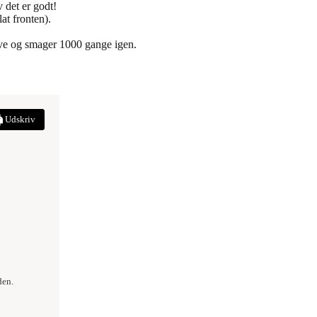
 det er godt!
lat fronten).
 lave og smager 1000 gange igen.
Udskriv
den.