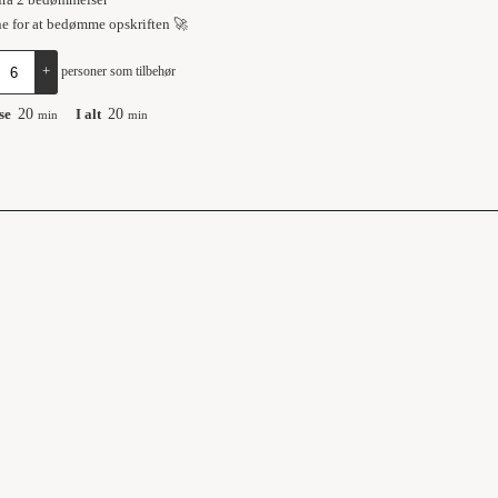
fra
2
bedømmelser
ne for at bedømme opskriften 🚀
+
personer som tilbehør
se
20
I alt
20
min
min