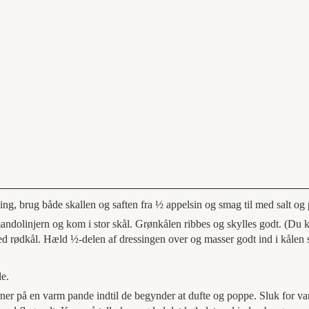
sing, brug både skallen og saften fra ½ appelsin og smag til med salt og 
andolinjern og kom i stor skål. Grønkålen ribbes og skylles godt. (Du k
d rødkål. Hæld ½-delen af dressingen over og masser godt ind i kålen 
le.
ner på en varm pande indtil de begynder at dufte og poppe. Sluk for v