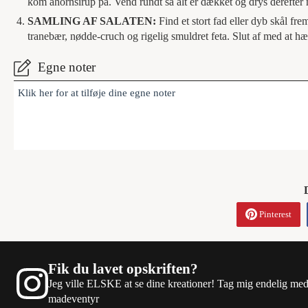
kom ahornsirup på. Vend rundt så alt er dækket og drys derefter 
SAMLING AF SALATEN:
Find et stort fad eller dyb skål fr
tranebær, nødde-cruch og rigelig smuldret feta. Slut af med at hæl
Egne noter
Klik her for at tilføje dine egne noter
Pinterest
Fik du lavet opskriften?
Jeg ville ELSKE at se dine kreationer! Tag mig endelig me
madeventyr