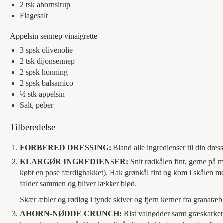
2
tsk
ahornsirup
Flagesalt
Appelsin sennep vinaigrette
3
spsk
olivenolie
2
tsk
dijonsennep
2
spsk
honning
2
spsk
balsamico
½
stk
appelsin
Salt, peber
Tilberedelse
FORBERED DRESSING:
Bland alle ingredienser til din dres
KLARGØR INGREDIENSER:
Snit rødkålen fint, gerne på m
købt en pose færdighakket). Hak grønkål fint og kom i skålen me
falder sammen og bliver lækker blød.
Skær æbler og rødløg i tynde skiver og fjern kerner fra granatæb
AHORN-NØDDE CRUNCH:
Rist valnødder samt græskarker