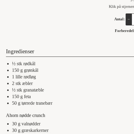
5
Klik på stjerne
Antal:
–
Forberedel
Ingredienser
½
stk
rødkål
150
g
grønkål
1
lille
rødløg
2
stk
æbler
½
stk
granatæble
150
g
feta
50
g
tørrede tranebær
Ahorn nødde crunch
30
g
valnødder
30
g
græskarkerner