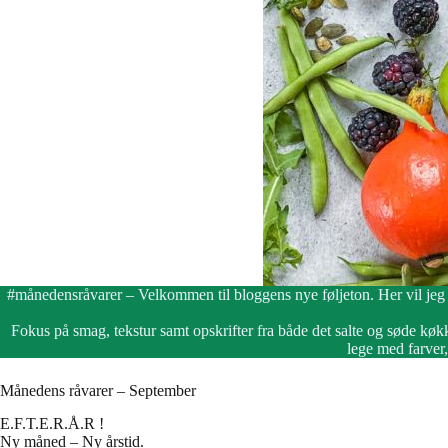
#månedensråvarer – Velkommen til bloggens nye føljeton. Her vil jeg
Fokus på smag, tekstur samt opskrifter fra både det salte og søde kø
lege med farver,
Månedens råvarer – September
E.F.T.E.R.Å.R !
Ny måned – Ny årstid.