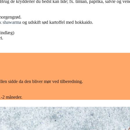
Brug de krydderier du bedst kan lide; fx. timian, paprika, salvie og ven
 morgengrød.
k shawarma
og udskift sød kartoffel med hokkaido.
i indlæg)
i.
ællen sidde da den bliver mør ved tilberedning.
1-2 måneder.