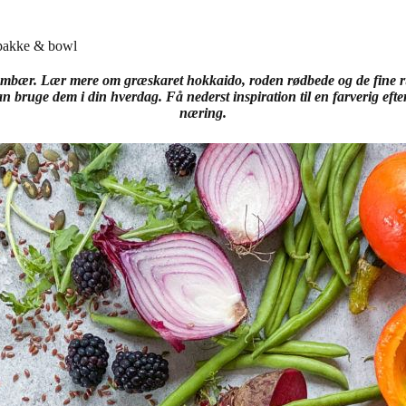
pakke & bowl
ombær. Lær mere om græskaret hokkaido, roden rødbede og de fine ruc
kan bruge dem i din hverdag. Få nederst inspiration til en farverig ef
næring.