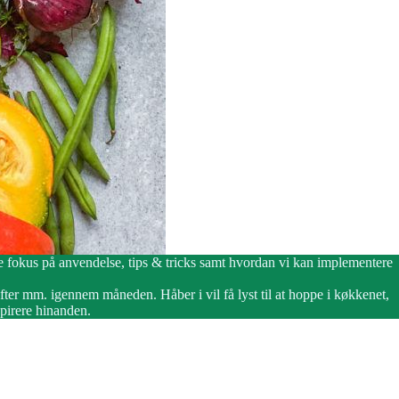
 fokus på anvendelse, tips & tricks samt hvordan vi kan implementere
ter mm. igennem måneden. Håber i vil få lyst til at hoppe i køkkenet,
spirere hinanden.