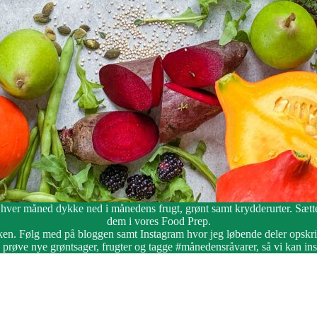
 hver måned dykke ned i månedens frugt, grønt samt krydderurter. Sætte
dem i vores Food Prep.
kken. Følg med på bloggen samt Instagram hvor jeg løbende deler opskrif
 prøve nye grøntsager, frugter og tagge #månedensråvarer, så vi kan in