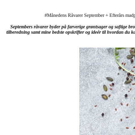
#Månedens Råvarer September + Efterårs mad
Septembers råvarer byder på farverige grøntsager og saftige br
tilberedning samt mine bedste opskrifter og ideér til hvordan du 