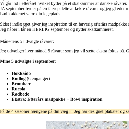
Vi går ind i efteråret hvilket byder på et skatkammer af danske råvarer
JA september byder på en farvepalette af lækre råvarer og jeg glæder mig
Lad køkkenet være din legeplads.
Sidst i indlægget giver jeg inspiration til en farverig efterårs madpakk
Jeg håber i får en HERLIG september og nyder skatkammeret.
Månedens 5 udvalgte råvarer:
Jeg udvælger hver måned 5 råvarer som jeg vil sætte ekstra fokus på. G
Mine 5 udvalgte i september:
Hokkaido
Rødløg
(Genganger)
Brombær
Rucola
Rødbede
Ekstra: Efterårs madpakke + Bowl inspiration
Få de 4 sæsoner hængene på din væg! – Jeg har designet plakater og s