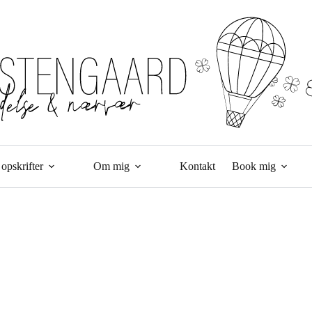
opskrifter
Om mig
Kontakt
Book mig