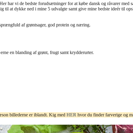
. Her har vi de bedste forudsætninger for at købe dansk og råvarer med s
 til at dykke ned i mine 5 udvalgte samt give mine bedste ideér til opskr
e sprængfuld af grøntsager, god protein og næring.
erne en blanding af grønt, frugt samt krydderurter.
æson billederne er iblandt. Kig med
HER
hvor du finder farverige og m