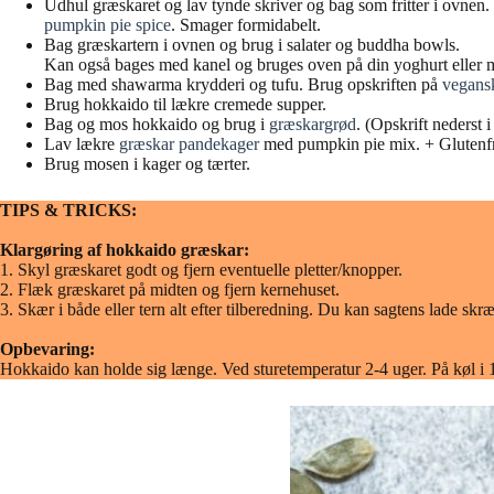
Udhul græskaret og lav tynde skriver og bag som fritter i ovnen. 
pumpkin pie spice
. Smager formidabelt.
Bag græskartern i ovnen og brug i salater og buddha bowls.
Kan også bages med kanel og bruges oven på din yoghurt eller
Bag med shawarma krydderi og tufu. Brug opskriften på
vegans
Brug hokkaido til lækre cremede supper.
Bag og mos hokkaido og brug i
græskargrød
. (Opskrift nederst 
Lav lækre
græskar pandekager
med pumpkin pie mix. + Glutenfr
Brug mosen i kager og tærter.
TIPS & TRICKS:
Klargøring af hokkaido græskar:
1. Skyl græskaret godt og fjern eventuelle pletter/knopper.
2. Flæk græskaret på midten og fjern kernehuset.
3. Skær i både eller tern alt efter tilberedning. Du kan sagtens lade skr
Opbevaring:
Hokkaido kan holde sig længe. Ved sturetemperatur 2-4 uger. På køl i 