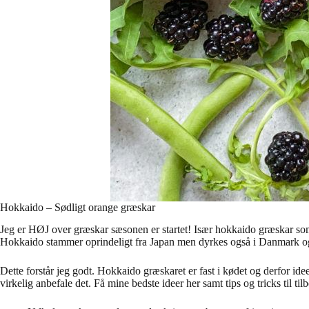
Hokkaido – Sødligt orange græskar
Jeg er HØJ over græskar sæsonen er startet! Især hokkaido græskar so
Hokkaido stammer oprindeligt fra Japan men dyrkes også i Danmark og
Dette forstår jeg godt. Hokkaido græskaret er fast i kødet og derfor 
virkelig anbefale det. Få mine bedste ideer her samt tips og tricks til t