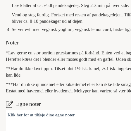
Lav klatter af ca. ⅔ dl pandekagedej. Steg 2-3 min på hver side.
Vend og steg færdig. Fortsæt med resten af pandekagedejen. Tilfø
bliver ca. 8-10 pandekager ud af dejen.
Server evt. med vegansk yoghurt, vegansk lemoncurd, friske fig
Noter
*Lav gerne en stor portion græskarmos på forhånd. Enten ved at bage
Herefter køres det i blender eller moses godt med en gaffel. Uden s
**Har du ikke lavet ppm. Tilsæt blot 1½ tsk. kanel, ½-1 tsk. ingef
kan lide.
***Har du ikke quinoamel eller kikærtemel eller kan ikke lide smag
Erstat med havremel eller hvedemel. Meltyper kan variere så vær bl
Egne noter
Klik her for at tilføje dine egne noter