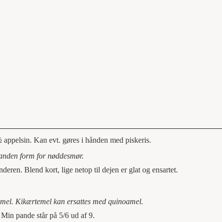
 ½ appelsin. Kan evt. gøres i hånden med piskeris.
 anden form for nøddesmør.
eren. Blend kort, lige netop til dejen er glat og ensartet.
emel. Kikærtemel kan ersattes med quinoamel.
Min pande står på 5/6 ud af 9.