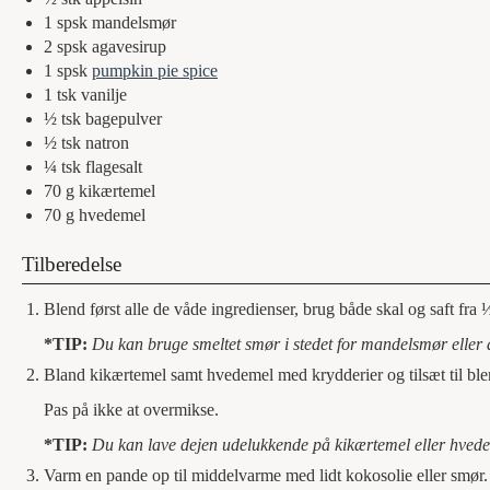
1
spsk
mandelsmør
2
spsk
agavesirup
1
spsk
pumpkin pie spice
1
tsk
vanilje
½
tsk
bagepulver
½
tsk
natron
¼
tsk
flagesalt
70
g
kikærtemel
70
g
hvedemel
Tilberedelse
Blend først alle de våde ingredienser, brug både skal og saft fra
*TIP:
Du kan bruge smeltet smør i stedet for mandelsmør eller
Bland kikærtemel samt hvedemel med krydderier og tilsæt til blend
Pas på ikke at overmikse.
*TIP:
Du kan lave dejen udelukkende på kikærtemel eller hved
Varm en pande op til middelvarme med lidt kokosolie eller smør. 