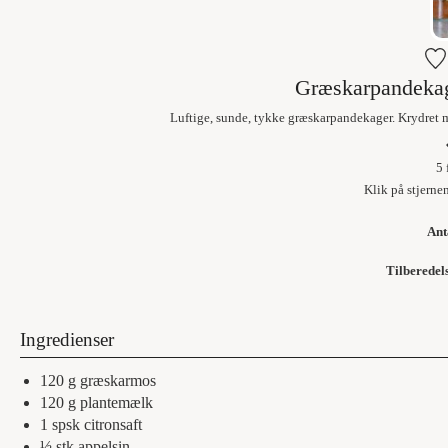
Græskarpandekag
Luftige, sunde, tykke græskarpandekager. Krydret m
5
Klik på stjerne
Ant
Tilberedel
Ingredienser
120
g
græskarmos
120
g
plantemælk
1
spsk
citronsaft
½
stk
appelsin