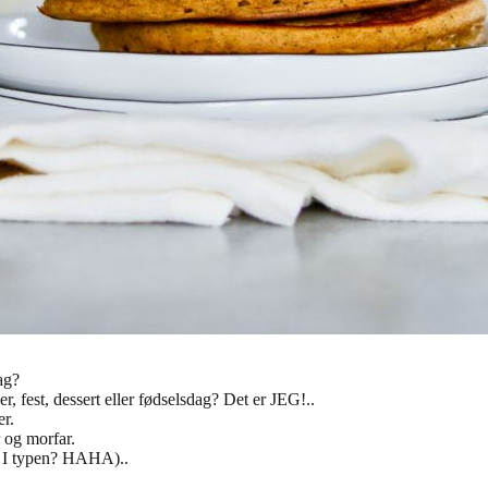
ag?
, fest, dessert eller fødselsdag? Det er JEG!..
er.
 og morfar.
r I typen? HAHA)..