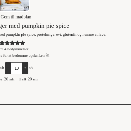
Gem til madplan
er med pumpkin pie spice
ed pumpkin pie spice, proteinrige, evt. glutenfri og nemme at lave.
fra
4
bedømmelser
ne for at bedømme opskriften 🚀
al:
–
+
stk
se
20
I alt
20
min
min