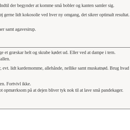
 Indtil der begynder at komme små bobler og kanten samler sig.
j gerne lidt kokosolie ved hver ny omgang, det sikrer optimalt resultat
ner samt agavesirup.
 et græskar helt og skrabe kødet ud. Eller ved at dampe i tern.
kallen.
ær, evt. lidt kardemomme, allehånde, nellike samt muskatnød. Brug hvad
en. Fortvivl ikke.
ot opmærksom på at dejen bliver tyk nok til at lave små pandekager.