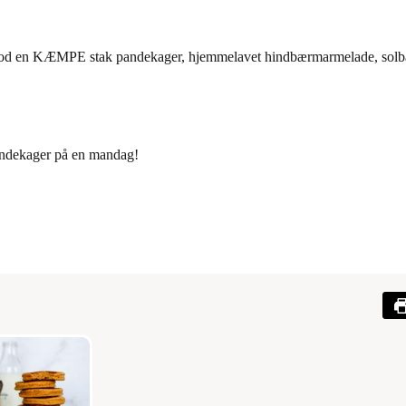
tod en KÆMPE stak pandekager, hjemmelavet hindbærmarmelade, solbærs
pandekager på en mandag!