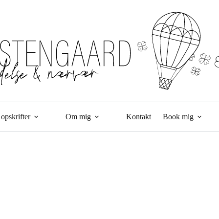
opskrifter
Om mig
Kontakt
Book mig