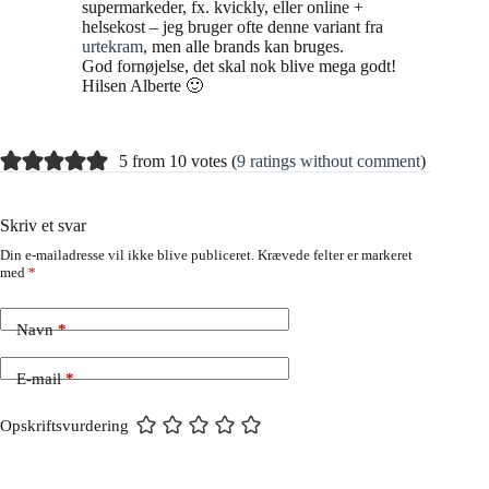
supermarkeder, fx. kvickly, eller online +
helsekost – jeg bruger ofte denne variant fra
urtekram
, men alle brands kan bruges.
God fornøjelse, det skal nok blive mega godt!
Hilsen Alberte 🙂
5 from 10 votes (
9 ratings without comment
)
Skriv et svar
Din e-mailadresse vil ikke blive publiceret.
Krævede felter er markeret
med
*
Navn
*
E-mail
*
Opskriftsvurdering