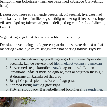
barndommens bolognese (nærmere pasta med kødsauce OG ketchup –
haha)!
Beluga bolognese er varmende vegetarisk og vegansk hverdagsmad
som kan samle hele familien og samtidig mætter og tilfredsstiller. Ingen
vil savne kød og følelsen af genkendelighed og comfort food håber jeg
I mærker.
Vegansk og vegetarisk bolognese – Ideér til servering:
Det skønne ved beluga bolognese er, at du kan servere den på utal af
måder og skabe nye lækre smagskombinationer og udtryk. Prøv fx:
Server klassisk med spaghetti og en god parmesan. Spiser du
vegansk, kan de servere med
hjemmelavet vegansk parmesan
.
Server med stegte kartofler,
tzatziki
og madbrød. Lidt en
utraditionel både at nyde bolognese, men auberginen fik mig til
at drømme om tzatziki og fladbrød.
Brug i shepards pie, musaka eller bagt pasta.
Ser med fyldig
salat
og groft brød.
Prøv en sloppy joe. Burgerbolle med bolognese!
Se guide her
.