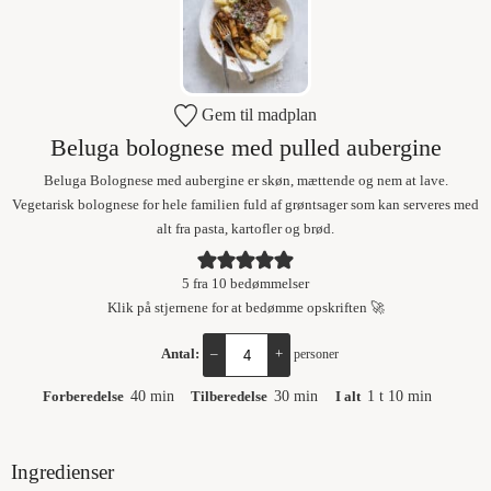
Gem til madplan
Beluga bolognese med pulled aubergine
Beluga Bolognese med aubergine er skøn, mættende og nem at lave.
Vegetarisk bolognese for hele familien fuld af grøntsager som kan serveres med
alt fra pasta, kartofler og brød.
5
fra
10
bedømmelser
Klik på stjernene for at bedømme opskriften 🚀
Antal:
–
+
personer
Forberedelse
40
min
Tilberedelse
30
min
I alt
1
t
10
min
Ingredienser