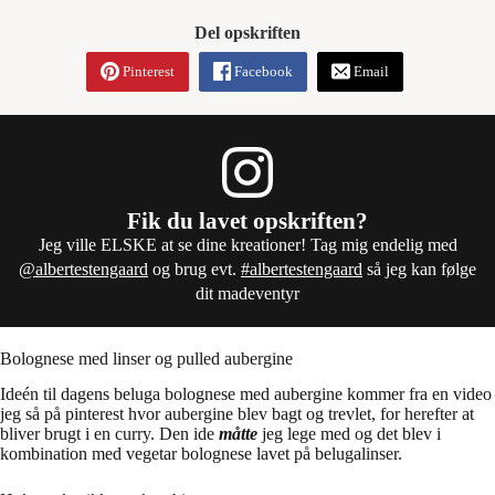
Del opskriften
Pinterest
Facebook
Email
Fik du lavet opskriften?
Jeg ville ELSKE at se dine kreationer! Tag mig endelig med
@albertestengaard
og brug evt.
#albertestengaard
så jeg kan følge
dit madeventyr
Bolognese med linser og pulled aubergine
Ideén til dagens beluga bolognese med aubergine kommer fra en video
jeg så på pinterest hvor aubergine blev bagt og trevlet, for herefter at
bliver brugt i en curry. Den ide
måtte
jeg lege med og det blev i
kombination med vegetar bolognese lavet på belugalinser.