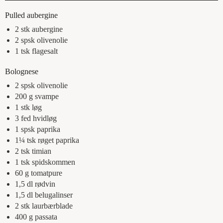
Pulled aubergine
2
stk
aubergine
2
spsk
olivenolie
1
tsk
flagesalt
Bolognese
2
spsk
olivenolie
200
g
svampe
1
stk
løg
3
fed
hvidløg
1
spsk
paprika
1¼
tsk
røget paprika
2
tsk
timian
1
tsk
spidskommen
60
g
tomatpure
1,5
dl
rødvin
1,5
dl
belugalinser
2
stk
laurbærblade
400
g
passata