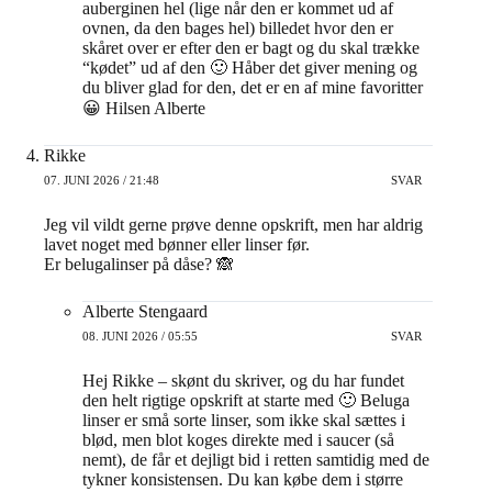
auberginen hel (lige når den er kommet ud af
ovnen, da den bages hel) billedet hvor den er
skåret over er efter den er bagt og du skal trække
“kødet” ud af den 🙂 Håber det giver mening og
du bliver glad for den, det er en af mine favoritter
😀 Hilsen Alberte
Rikke
07. JUNI 2026 / 21:48
SVAR
Jeg vil vildt gerne prøve denne opskrift, men har aldrig
lavet noget med bønner eller linser før.
Er belugalinser på dåse? 🙈
Alberte Stengaard
08. JUNI 2026 / 05:55
SVAR
Hej Rikke – skønt du skriver, og du har fundet
den helt rigtige opskrift at starte med 🙂 Beluga
linser er små sorte linser, som ikke skal sættes i
blød, men blot koges direkte med i saucer (så
nemt), de får et dejligt bid i retten samtidig med de
tykner konsistensen. Du kan købe dem i større