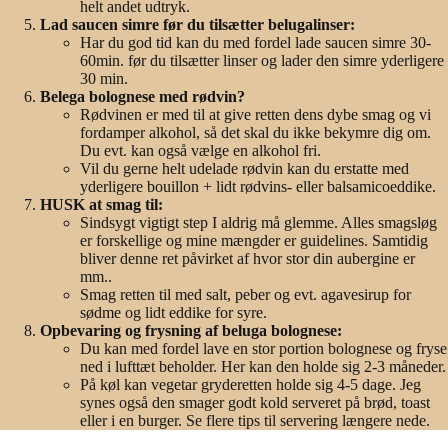
helt andet udtryk.
Lad saucen simre før du tilsætter belugalinser:
Har du god tid kan du med fordel lade saucen simre 30-
60min. før du tilsætter linser og lader den simre yderligere
30 min.
Belega bolognese med rødvin?
Rødvinen er med til at give retten dens dybe smag og vi
fordamper alkohol, så det skal du ikke bekymre dig om.
Du evt. kan også vælge en alkohol fri.
Vil du gerne helt udelade rødvin kan du erstatte med
yderligere bouillon + lidt rødvins- eller balsamicoeddike.
HUSK at smag til:
Sindsygt vigtigt step I aldrig må glemme. Alles smagsløg
er forskellige og mine mængder er guidelines. Samtidig
bliver denne ret påvirket af hvor stor din aubergine er
mm..
Smag retten til med salt, peber og evt. agavesirup for
sødme og lidt eddike for syre.
Opbevaring og frysning af beluga bolognese:
Du kan med fordel lave en stor portion bolognese og fryse
ned i lufttæt beholder. Her kan den holde sig 2-3 måneder.
På køl kan vegetar gryderetten holde sig 4-5 dage. Jeg
synes også den smager godt kold serveret på brød, toast
eller i en burger. Se flere tips til servering længere nede.