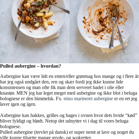
Pulled aubergine – hvordan?
Aubergine kan være lidt en enten/eller grøntsag hos mange og i flere år
har jeg også undgået den, ren og skær fordi jeg ikke kunne lide
konsistensen og man ofte fik man dem serveret badet i olie eller
knastør. MEN jeg har leget meget med aubergine og ikke blot i beluga
bolognese er den himmelsk. Fx.
miso marineret aubergine
er en ret jeg
laver igen og igen.
Aubergine kan hakkes, grilles og bages i ovnen hvor dets hvide “kød”
bliver fyldigt og blødt. Netop det udnytter vi i dag til vores beluga
bolognese.
Pulled aubergine (trevlet på dansk) er super nemt at lave og noget du
ville kunne tilsætte mange gryde- og wokretter.