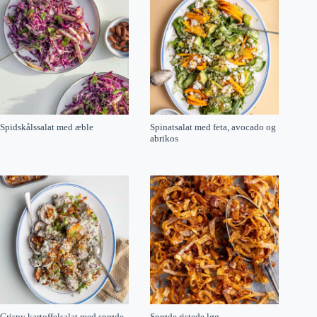
Spidskålssalat med æble
Spinatsalat med feta, avocado og
abrikos
Crispy kartoffelsalat med sprøde
Sprøde ristede løg