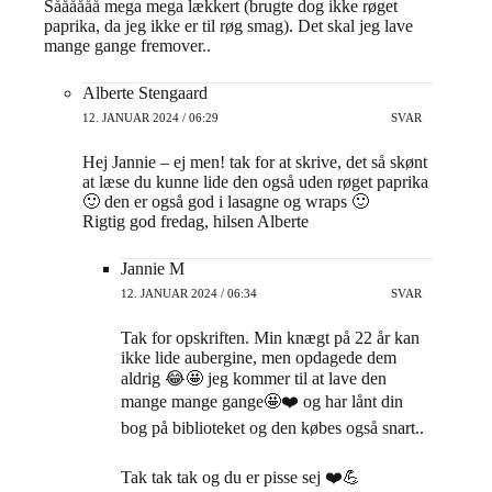
Såååååå mega mega lækkert (brugte dog ikke røget
paprika, da jeg ikke er til røg smag). Det skal jeg lave
mange gange fremover..
Alberte Stengaard
12. JANUAR 2024 / 06:29
SVAR
Hej Jannie – ej men! tak for at skrive, det så skønt
at læse du kunne lide den også uden røget paprika
🙂 den er også god i lasagne og wraps 🙂
Rigtig god fredag, hilsen Alberte
Jannie M
12. JANUAR 2024 / 06:34
SVAR
Tak for opskriften. Min knægt på 22 år kan
ikke lide aubergine, men opdagede dem
aldrig 😂🤩 jeg kommer til at lave den
mange mange gange🤩❤️ og har lånt din
bog på biblioteket og den købes også snart..
Tak tak tak og du er pisse sej ❤️💪