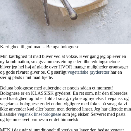
Kærlighed til god mad – Beluga bolognese
Min kærlighed til mad bliver ved at vokse. Hver gang jeg oplever en
ny kombination, smagssammensætning eller tilberedningsmetode
bliver jeg hel høj af glæde over HVOR mange muligheder grøntsager
og gode råvarer giver os. Og særligt
vegetariske gryderetter
har en
særlig plads i mit mad-hjerte.
Beluga bolognese med aubergine er præcis sådan et moment!
Bolognese er en KLASSISK gryderet! En ret som, når den tilberedes
med kærlighed og tid er fuld af smag, dybde og nydelse. I vegansk og
vegetarisk bolognese er det endnu vigtigere med fokus på smag da vi
ikke anvender kød eller bacon men derimod linser. Jeg har allerede min
klassiske
vegansk linsebolognese
som jeg elsker. Serveret med pasta
og hjemmelavet parmesan er det himmelsk.
MEN i dag går vi utraditionelt til værks og laver den bedste vegetar