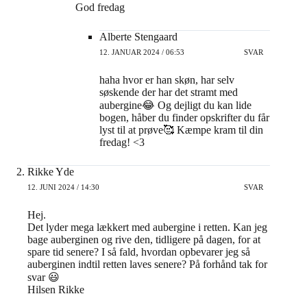
God fredag
Alberte Stengaard
12. JANUAR 2024 / 06:53
SVAR
haha hvor er han skøn, har selv
søskende der har det stramt med
aubergine😂 Og dejligt du kan lide
bogen, håber du finder opskrifter du får
lyst til at prøve🥰 Kæmpe kram til din
fredag! <3
Rikke Yde
12. JUNI 2024 / 14:30
SVAR
Hej.
Det lyder mega lækkert med aubergine i retten. Kan jeg
bage auberginen og rive den, tidligere på dagen, for at
spare tid senere? I så fald, hvordan opbevarer jeg så
auberginen indtil retten laves senere? På forhånd tak for
svar 😃
Hilsen Rikke