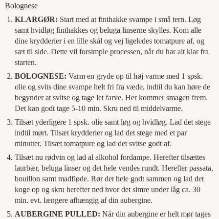
Bolognese
KLARGØR:
Start med at finthakke svampe i små tern. Løg
samt hvidløg finthakkes og beluga linserne skylles. Kom alle
dine krydderier i en lille skål og vej ligeledes tomatpure af, og
sæt til side. Dette vil forsimple processen, når du har alt klar fra
starten.
BOLOGNESE:
Varm en gryde op til høj varme med 1 spsk.
olie og svits dine svampe helt fri fra væde, indtil du kan høre de
begynder at svitse og tage let farve. Her kommer smagen frem.
Det kan godt tage 5-10 min. Skru ned til middelvarme.
Tilsæt yderligere 1 spsk. olie samt løg og hvidløg. Lad det stege
indtil mørt. Tilsæt krydderier og lad det stege med et par
minutter. Tilsæt tomatpure og lad det svitse godt af.
Tilsæt nu rødvin og lad al alkohol fordampe. Herefter tilsættes
laurbær, beluga linser og det hele vendes rundt. Herefter passata,
bouillon samt madfløde. Rør det hele godt sammen og lad det
koge op og skru herefter ned hvor det simre under låg ca. 30
min. evt. længere afhængig af din aubergine.
AUBERGINE PULLED:
Når din aubergine er helt mør tages