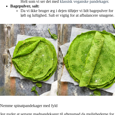
Helt som vi ser det med
klassisk veganske
pandekager
.
Bagepulver, salt:
Da vi ikke bruger æg i dejen tilføjer vi lidt bagepulver for
løft og luftighed. Salt er vigtig for at afbalancere smagene.
Nemme spinatpandekager med fyld
Jeg nyder at servere madpandekager til aftensmad da mulighederne for