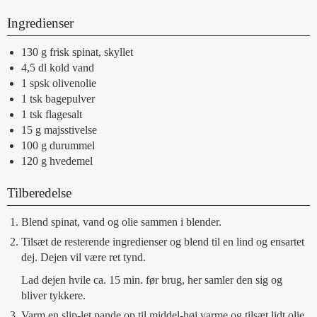
Ingredienser
130
g
frisk spinat, skyllet
4,5
dl
kold vand
1
spsk
olivenolie
1
tsk
bagepulver
1
tsk
flagesalt
15
g
majsstivelse
100
g
durummel
120
g
hvedemel
Tilberedelse
Blend spinat, vand og olie sammen i blender.
Tilsæt de resterende ingredienser og blend til en lind og ensartet
dej. Dejen vil være ret tynd.
Lad dejen hvile ca. 15 min. før brug, her samler den sig og
bliver tykkere.
Varm en slip-let pande op til middel-høj varme og tilsæt lidt olie.