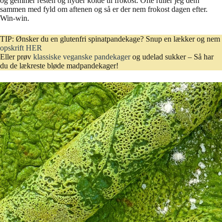
og gemmer resten og nyder kolde til frokost. Ofte ruller jeg dem
sammen med fyld om aftenen og så er der nem frokost dagen efter.
Win-win.
TIP: Ønsker du en glutenfri spinatpandekage? Snup en lækker og nem
opskrift HER
Eller prøv
klassiske veganske pandekager
og udelad sukker – Så har
du de lækreste bløde madpandekager!