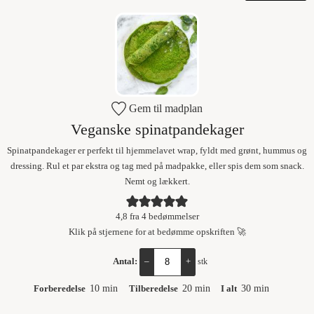
Gem til madplan
Veganske spinatpandekager
Spinatpandekager er perfekt til hjemmelavet wrap, fyldt med grønt, hummus og
dressing. Rul et par ekstra og tag med på madpakke, eller spis dem som snack.
Nemt og lækkert.
4,8
fra
4
bedømmelser
Klik på stjernene for at bedømme opskriften 🚀
Antal:
–
+
stk
Forberedelse
10
min
Tilberedelse
20
min
I alt
30
min