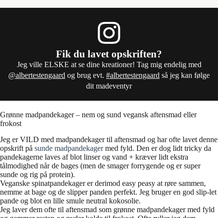
Fik du lavet opskriften?
Jeg ville ELSKE at se dine kreationer! Tag mig endelig med
@albertestengaard
og brug evt.
#albertestengaard
så jeg kan følge
dit madeventyr
Grønne madpandekager – nem og sund vegansk aftensmad eller
frokost
Jeg er VILD med madpandekager til aftensmad og har ofte lavet denne
opskrift på
sunde madpandekager
med fyld. Den er dog lidt tricky da
pandekagerne laves af blot linser og vand + kræver lidt ekstra
tålmodighed når de bages (men de smager forrygende og er super
sunde og rig på protein).
Veganske spinatpandekager er derimod easy peasy at røre sammen,
nemme at bage og de slipper panden perfekt. Jeg bruger en god slip-let
pande og blot en lille smule neutral kokosolie.
Jeg laver dem ofte til aftensmad som grønne madpandekager med fyld