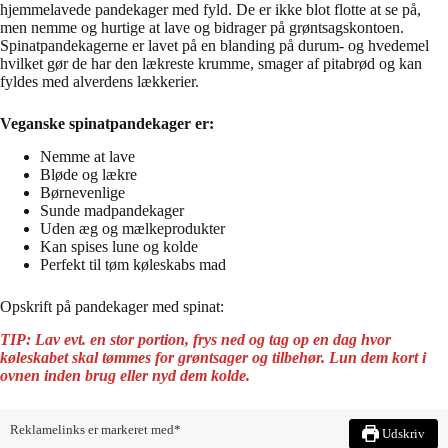
hjemmelavede pandekager med fyld. De er ikke blot flotte at se på,
men nemme og hurtige at lave og bidrager på grøntsagskontoen.
Spinatpandekagerne er lavet på en blanding på durum- og hvedemel
hvilket gør de har den lækreste krumme, smager af pitabrød og kan
fyldes med alverdens lækkerier.
Veganske spinatpandekager er:
Nemme at lave
Bløde og lækre
Børnevenlige
Sunde madpandekager
Uden æg og mælkeprodukter
Kan spises lune og kolde
Perfekt til tøm køleskabs mad
Opskrift på pandekager med spinat:
TIP: Lav evt. en stor portion, frys ned og tag op en dag hvor
køleskabet skal tømmes for grøntsager og tilbehør. Lun dem kort i
ovnen inden brug eller nyd dem kolde.
Reklamelinks er markeret med*
Udskriv