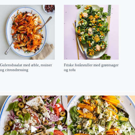
Gulerodssalat med æble, rosiner
Friske forårsruller med grøntsager
og citrondressing
og tofu