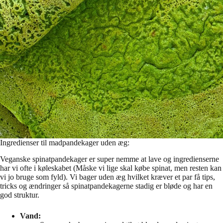
Ingredienser til madpandekager uden æg:
Veganske spinatpandekager er super nemme at lave og ingredienserne
har vi ofte i køleskabet (Måske vi lige skal købe spinat, men resten kan
vi jo bruge som fyld). Vi bager uden æg hvilket kræver et par få tips,
tricks og ændringer så spinatpandekagerne stadig er bløde og har en
god struktur.
Vand: