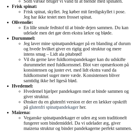
Som væske bruger vi vand til at blende med spinaten.
Frisk spinat:
Frisk spinat, skyllet. Jeg køber mit færdigskyllet i pose.
Jeg har ikke testet men frosset spinat.
Olivenolie:
En lille smule fedtstof til at binde dejen sammen. Du kan
udelade men det gør dem ekstra lækre og bløde.
Durummel:
Jeg laver mine spinatpandekager på en blanding af durum
og hvede hvilket giver en rigtig god struktur og mere
intens smag – Lidt ala pitabrød!
Vil du gerne lave fuldkornspandekager kan du udskifte
durummelet med fuldkornsmel. Blot vær opmærksom på
konsistensen og juster evt. med lidt ekstra vand da
fuldkornsmel suger mere væde. Konsistensen bliver
samtidig ikke hel ligeså blød.
Hvedemel:
Hvedemel hjælper pandekagen med at binde sammen og
giver struktur.
Ønsker du en glutenfri version er der en lækker opskrift
på
glutenfri spinatpandekager
her.
Maizena:
Veganske spinatpandekager er uden æg som traditionelt
fungerer som bindemiddel. Da vi udelader æg, giver
maizena struktur og binder pandekagerne perfekt sammen.