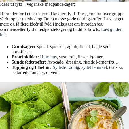
Ideér til fyld – veganske madpandekager:
Herunder for i et par ideér til lækkert fyld. Tag gerne fra hver gruppe
så du opnår mæthed og får en masse gode næringstoffer. Læs meget
mere og få flere ideér til fyld i indlægget om hvordan jeg
sammensætter fyld i madpandekager og buddha bowls.
Læs guiden
her
.
Grøntsager:
Spinat, spidskål, agurk, tomat, bagte sød
kartoffel…
Proteinkilder:
Hummus
, stegt tofu, linser, bønner..
Sunde fedtstoffer:
Avocado, dressing, ristede kerner/frø…
Topping og tilbehør:
Syltede rødløg
,
syltet fennikel
, tzatziki,
soltørrede tomater, oliven..