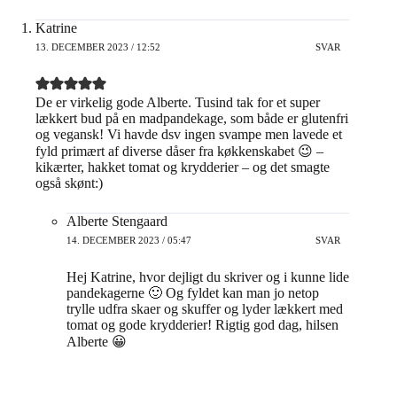
Katrine
13. DECEMBER 2023 / 12:52
SVAR
De er virkelig gode Alberte. Tusind tak for et super
lækkert bud på en madpandekage, som både er glutenfri
og vegansk! Vi havde dsv ingen svampe men lavede et
fyld primært af diverse dåser fra køkkenskabet 😉 –
kikærter, hakket tomat og krydderier – og det smagte
også skønt:)
Alberte Stengaard
14. DECEMBER 2023 / 05:47
SVAR
Hej Katrine, hvor dejligt du skriver og i kunne lide
pandekagerne 🙂 Og fyldet kan man jo netop
trylle udfra skaer og skuffer og lyder lækkert med
tomat og gode krydderier! Rigtig god dag, hilsen
Alberte 😀