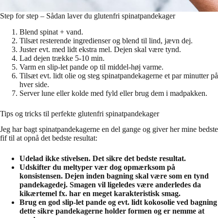
Step for step – Sådan laver du glutenfri spinatpandekager
Blend spinat + vand.
Tilsæt resterende ingredienser og blend til lind, jævn dej.
Juster evt. med lidt ekstra mel. Dejen skal være tynd.
Lad dejen trække 5-10 min.
Varm en slip-let pande op til middel-høj varme.
Tilsæt evt. lidt olie og steg spinatpandekagerne et par minutter på
hver side.
Server lune eller kolde med fyld eller brug dem i madpakken.
Tips og tricks til perfekte glutenfri spinatpandekager
Jeg har bagt spinatpandekagerne en del gange og giver her mine bedste
fif til at opnå det bedste resultat:
Udelad ikke stivelsen. Det sikre det bedste resultat.
Udskifter du meltyper vær dog opmærksom på
konsistensen. Dejen inden bagning skal være som en tynd
pandekagedej. Smagen vil ligeledes være anderledes da
kikærtemel fx. har en meget karakteristisk smag.
Brug en god slip-let pande og evt. lidt kokosolie ved bagning
dette sikre pandekagerne holder formen og er nemme at