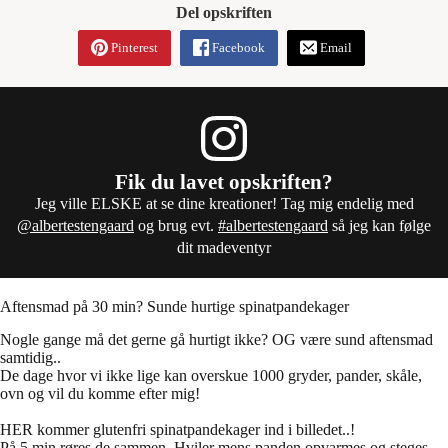
Del opskriften
Pinterest
Facebook
Email
Fik du lavet opskriften?
Jeg ville ELSKE at se dine kreationer! Tag mig endelig med
@albertestengaard
og brug evt.
#albertestengaard
så jeg kan følge
dit madeventyr
Aftensmad på 30 min? Sunde hurtige spinatpandekager
Nogle gange må det gerne gå hurtigt ikke? OG være sund aftensmad
samtidig..
De dage hvor vi ikke lige kan overskue 1000 gryder, pander, skåle,
ovn og vil du komme efter mig!
HER kommer glutenfri spinatpandekager ind i billedet..!
På 5 min røres de sammen. Hviler mens panden opvarmes og steges.