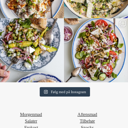
Følg med på Instagram
Morgenmad
Aftensmad
Salater
Tilbehør
Frokost
Snacks