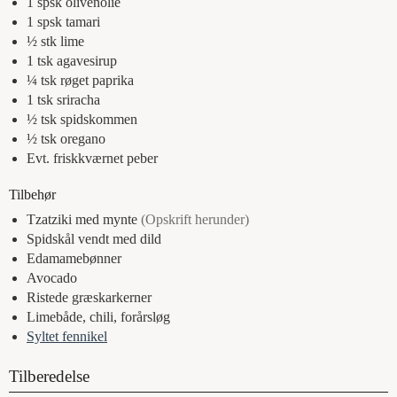
1
spsk
olivenolie
1
spsk
tamari
½
stk
lime
1
tsk
agavesirup
¼
tsk
røget paprika
1
tsk
sriracha
½
tsk
spidskommen
½
tsk
oregano
Evt.
friskkværnet peber
Tilbehør
Tzatziki med mynte
(Opskrift herunder)
Spidskål vendt med dild
Edamamebønner
Avocado
Ristede græskarkerner
Limebåde, chili, forårsløg
Syltet fennikel
Tilberedelse