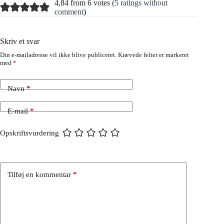
4,84 from 6 votes (
5 ratings without
comment
)
Skriv et svar
Din e-mailadresse vil ikke blive publiceret.
Krævede felter er markeret
med
*
Navn
*
E-mail
*
Opskriftsvurdering
Tilføj en kommentar
*