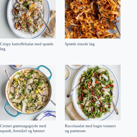
Crispy kartoffelsalat med sprøde
Sprøde ristede løg
løg
Cremet grøntsagsgryde med
Rucolasalat med bagte tomater
squash, fennikel og bønner
og parmesan