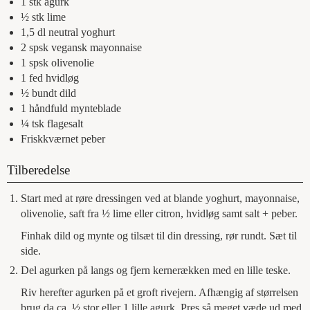
1
stk
agurk
½
stk
lime
1,5
dl
neutral yoghurt
2
spsk
vegansk mayonnaise
1
spsk
olivenolie
1
fed
hvidløg
½
bundt
dild
1
håndfuld
mynteblade
¼
tsk
flagesalt
Friskkværnet peber
Tilberedelse
Start med at røre dressingen ved at blande yoghurt, mayonnaise,
olivenolie, saft fra ½ lime eller citron, hvidløg samt salt + peber.
Finhak dild og mynte og tilsæt til din dressing, rør rundt. Sæt til
side.
Del agurken på langs og fjern kernerækken med en lille teske.
Riv herefter agurken på et groft rivejern. Afhængig af størrelsen
brug da ca. ½ stor eller 1 lille agurk. Pres så meget væde ud med