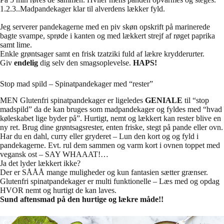
1.2.3..Madpandekager klar til alverdens lækker fyld.
Jeg serverer pandekagerne med en piv skøn opskrift på marinerede
bagte svampe, sprøde i kanten og med lækkert strejf af røget paprika
samt lime.
Enkle grøntsager samt en frisk tzatziki fuld af lækre krydderurter.
Giv
endelig
dig selv den smagsoplevelse.
HAPS!
Stop mad spild – Spinatpandekager med “rester”
MEN Glutenfri spinatpandekager er ligeledes
GENIALE
til “stop
madspild” da de kan bruges som madpandekager og fyldes med “hvad
køleskabet lige byder på”. Hurtigt, nemt og lækkert kan rester blive en
ny ret. Brug dine grøntsagsrester, enten friske, stegt på pande eller ovn.
Har du en dahl, curry eller gryderet – Lun den kort og og fyld i
pandekagerne. Evt. rul dem sammen og varm kort i ovnen toppet med
vegansk ost – SAY WHAAAT!…
Ja det lyder lækkert ikke?
Der er SÅÅÅ mange muligheder og kun fantasien sætter grænser.
Glutenfri spinatpandekager er multi funktionelle – Læs med og opdag
HVOR nemt og hurtigt de kan laves.
Sund aftensmad på den hurtige og lækre måde!!