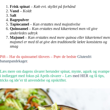
Frisk spinat
–
Køb evt. skyllet på forhånd
Vand
–
Koldt
Salt
Bagepulver
Tapiocamel
–
Kan erstattes med majsstivelse
Quinoamel
–
Kan erstattes med kikærtemel
men vil give
anderledes udtryk
Majsmel
– Kan erstattes med mere quinoa eller kikærtemel men
majsmel er med til at give den traditionelle lækre konsistens og
smag
Pift – Har du quinoamel tilovers – Prøv de bedste
Glutenfri
bananpandekager
.
Læs mere om dagens råvarer herunder spinat, mynte, agurk og svampe
i indlægget med fokus på Aprils råvarer – Læs
med HER
og få tips,
tricks og ide’er til anvendelse og opskrifter.