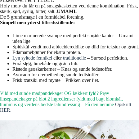
Prikket over i’et: FYLDET.
Holy moly du får en på smagskasketten ved denne kombination. Frisk,
stærk, sød, syrlig, bitter, salt..
UMAMI.
De 5 grundsmage i en formidabel forening.
Simpelt men yderst tilfredsstillende:
Lime marinerede svampe med perfekt sprøde kanter – Umami
uden lige.
Spidskål vendt med æblecidereddike og dild for tekstur og grønt.
Edamamebønner for ekstra protein.
Lyn syltede fennikel
eller
traditionelle
– Sur/sød perfektion.
Forårsløg, limebåde og grøn chili.
Ristede græskarkerner – Knas og sunde fedtstoffer.
Avocado for cremethed og sunde fedtstoffer.
Frisk tzatziki med mynte – Prikken over i’et.
Vild med sunde madpandekager OG lækkert fyld? Prøv
linsepandekager på blot 2 ingredienser fyldt med bagt blomkål,
hummus og verdens bedste tahindressing – Få den nemme
Opskrift
HER.