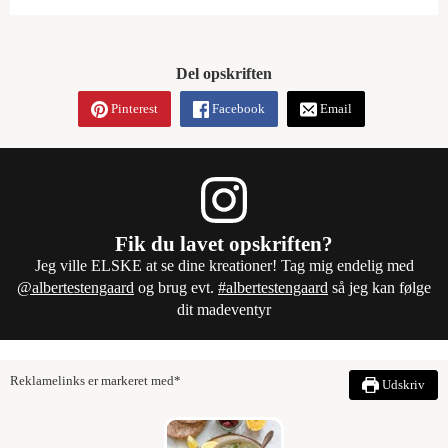
Del opskriften
Pinterest
Facebook
Email
Fik du lavet opskriften?
Jeg ville ELSKE at se dine kreationer! Tag mig endelig med
@albertestengaard
og brug evt.
#albertestengaard
så jeg kan følge
dit madeventyr
Reklamelinks er markeret med*
Udskriv