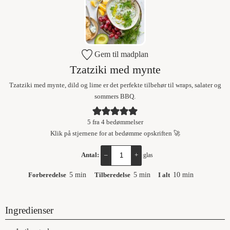
Gem til madplan
Tzatziki med mynte
Tzatziki med mynte, dild og lime er det perfekte tilbehør til wraps, salater og
sommers BBQ.
5
fra
4
bedømmelser
Klik på stjernene for at bedømme opskriften 🚀
Antal:
–
+
glas
Forberedelse
5
min
Tilberedelse
5
min
I alt
10
min
Ingredienser