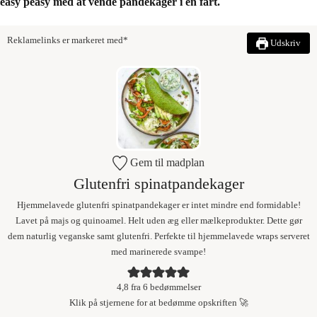
easy peasy med at vende pandekager i en fart.
Reklamelinks er markeret med*
Udskriv
Gem til madplan
Glutenfri spinatpandekager
Hjemmelavede glutenfri spinatpandekager er intet mindre end formidable!
Lavet på majs og quinoamel. Helt uden æg eller mælkeprodukter. Dette gør
dem naturlig veganske samt glutenfri. Perfekte til hjemmelavede wraps serveret
med marinerede svampe!
4,8
fra
6
bedømmelser
Klik på stjernene for at bedømme opskriften 🚀