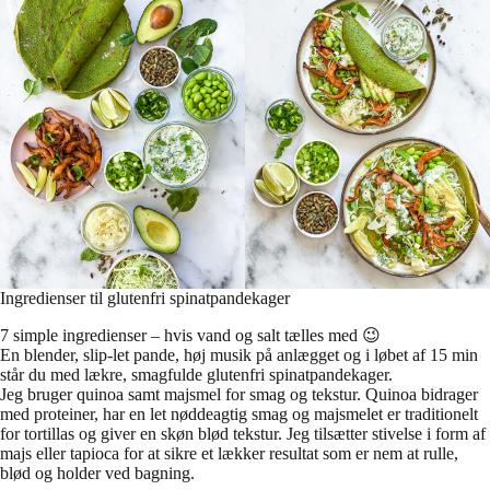
Ingredienser til glutenfri spinatpandekager
7 simple ingredienser – hvis vand og salt tælles med 😉
En blender, slip-let pande, høj musik på anlægget og i løbet af 15 min
står du med lækre, smagfulde glutenfri spinatpandekager.
Jeg bruger quinoa samt majsmel for smag og tekstur. Quinoa bidrager
med proteiner, har en let nøddeagtig smag og majsmelet er traditionelt
for tortillas og giver en skøn blød tekstur. Jeg tilsætter stivelse i form af
majs eller tapioca for at sikre et lækker resultat som er nem at rulle,
blød og holder ved bagning.