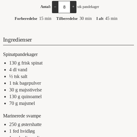
Antal:
–
+
stk pandekager
Forberedelse
15
min
Tilberedelse
30
min
I alt
45
min
Ingredienser
Spinatpandekager
130
g
frisk spinat
4
dl
vand
½
tsk
salt
1
tsk
bagepulver
30
g
majsstivelse
130
g
quinoamel
70
g
majsmel
Marinerede svampe
250
g
østershatte
1
fed
hvidløg