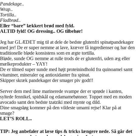
Pandekage..
Wrap..
Tortilla..
Fladbrød..
Eller “bare” lækkert brød med fyld.
ALTID fyld! OG dressing.. OG tilbehør!
Jeg har GLÆDET mig til at dele de bedste glutenfri spinatpandekager
med jer! De er super nemme at lave, kræver få ingredienser og har den
traditionelle bløde konsistens som en ægte tortilla.
Bløde, sunde OG nemme at rulle trods de er glutenfri, uden æg eller
mælkeprodukter – YAY!
De er tilmed super sunde med højt proteinindhold fra quinoamel samt
vitaminer, mineraler og antioxidanter fra spinat.
Skipper skræk pandekager der smager piv godt!!
Server dem med lime marinerede svampe der er sprøde i kanten,
syltede fennikel, spidskål og edamamebønner. Toppet med en moden
avocado samt den bedste tzatziki med mynte og dild.
Dine smagsløg kommer på den vildeste umami rejse! Klar på at
smage?
LET’S ROLL..
TIP: Jeg anbefaler at læse tips & tricks længere nede. Så går det