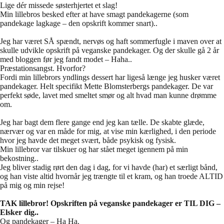
Lige dér missede søsterhjertet et slag!
Min lillebros besked efter at have smagt pandekagerne (som
pandekage lagkage – den opskrift kommer snart)..
Jeg har været SÅ spændt, nervøs og haft sommerfugle i maven over at
skulle udvikle opskrift på veganske pandekager. Og der skulle gå 2 år
med bloggen før jeg fandt modet – Haha..
Præstationsangst. Hvorfor?
Fordi min lillebrors yndlings dessert har ligeså længe jeg husker været
pandekager. Helt specifikt Mette Blomsterbergs pandekager. De var
perfekt søde, lavet med smeltet smør og alt hvad man kunne drømme
om.
Jeg har bagt dem flere gange end jeg kan tælle. De skabte glæde,
nærvær og var en måde for mig, at vise min kærlighed, i den periode
hvor jeg havde det meget svært, både psykisk og fysisk.
Min lillebror var tilskuer og har stået meget igennem på min
bekostning..
Jeg bliver stadig rørt den dag i dag, for vi havde (har) et særligt bånd,
og han viste altid hvornår jeg trængte til et kram, og han troede ALTID
på mig og min rejse!
TAK lillebror! Opskriften på veganske pandekager er TIL DIG –
Elsker dig..
Og pandekager – Ha Ha.