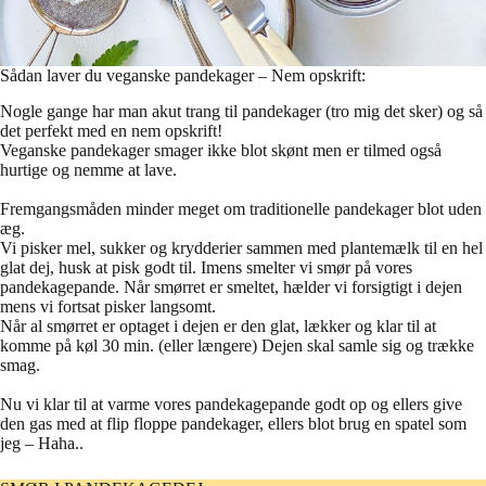
Sådan laver du veganske pandekager – Nem opskrift:
Nogle gange har man akut trang til pandekager (tro mig det sker) og så
det perfekt med en nem opskrift!
Veganske pandekager smager ikke blot skønt men er tilmed også
hurtige og nemme at lave.
Fremgangsmåden minder meget om traditionelle pandekager blot uden
æg.
Vi pisker mel, sukker og krydderier sammen med plantemælk til en hel
glat dej, husk at pisk godt til. Imens smelter vi smør på vores
pandekagepande. Når smørret er smeltet, hælder vi forsigtigt i dejen
mens vi fortsat pisker langsomt.
Når al smørret er optaget i dejen er den glat, lækker og klar til at
komme på køl 30 min. (eller længere) Dejen skal samle sig og trække
smag.
Nu vi klar til at varme vores pandekagepande godt op og ellers give
den gas med at flip floppe pandekager, ellers blot brug en spatel som
jeg – Haha..