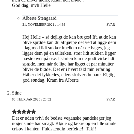
God dag, mvh Helle
Alberte Stengaard
21. NOVEMBER 2021 / 14:38
SVAR
Hej Helle – så dejligt de kan bruges! Ift. at de kan
blive sprøde kan du afhjælpe det ved at ligge dem
i lag med lidt sukker imellem når de bages, jeg
ligger dem på en tallerken, strør lidt sukker, ligger
næste ovenpå osv. I starten kan de godt virke lidt
sprøde, men når de lige har ligget et par minutter
bliver de bløde. Det er i hvert fald min erfaring.
Håber det lykkedes, ellers skriver du bare. Rigtig
god søndag. Kram fra Alberte
Stine
06. FEBRUAR 2023 / 23:32
SVAR
Det er uden tvivl de bedste veganske pandekager jeg
nogensinde har smagt. Bløde og lækre og en lille smule
crispy i kanten. Fuldstændig perfekte!! Tak!!