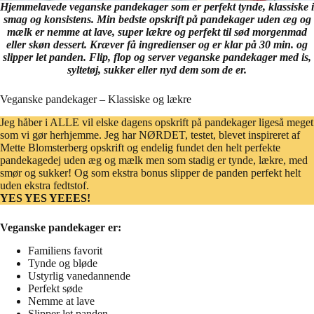
Hjemmelavede veganske pandekager som er perfekt tynde, klassiske i
smag og konsistens. Min bedste opskrift på pandekager uden æg og
mælk er nemme at lave, super lækre og perfekt til sød morgenmad
eller skøn dessert. Kræver få ingredienser og er klar på 30 min. og
slipper let panden. Flip, flop og server veganske pandekager med is,
syltetøj, sukker eller nyd dem som de er.
Veganske pandekager – Klassiske og lækre
Jeg håber i ALLE vil elske dagens opskrift på pandekager ligeså meget
som vi gør herhjemme. Jeg har NØRDET, testet, blevet inspireret af
Mette Blomsterberg opskrift og endelig fundet den helt perfekte
pandekagedej uden æg og mælk men som stadig er tynde, lækre, med
smør og sukker! Og som ekstra bonus slipper de panden perfekt helt
uden ekstra fedtstof.
YES YES YEEES!
Veganske pandekager er:
Familiens favorit
Tynde og bløde
Ustyrlig vanedannende
Perfekt søde
Nemme at lave
Slipper let panden