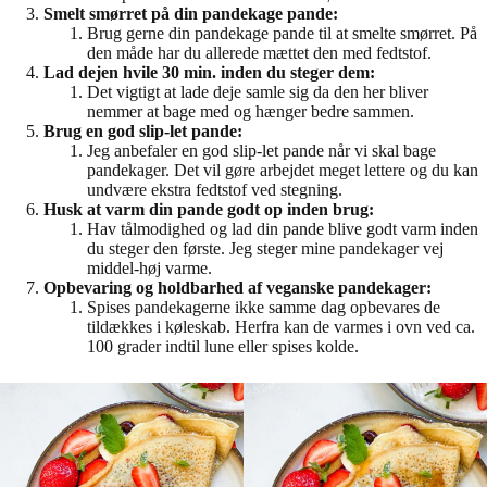
Smelt smørret på din pandekage pande:
Brug gerne din pandekage pande til at smelte smørret. På
den måde har du allerede mættet den med fedtstof.
Lad dejen hvile 30 min. inden du steger dem:
Det vigtigt at lade deje samle sig da den her bliver
nemmer at bage med og hænger bedre sammen.
Brug en god slip-let pande:
Jeg anbefaler en god slip-let pande når vi skal bage
pandekager. Det vil gøre arbejdet meget lettere og du kan
undvære ekstra fedtstof ved stegning.
Husk at varm din pande godt op inden brug:
Hav tålmodighed og lad din pande blive godt varm inden
du steger den første. Jeg steger mine pandekager vej
middel-høj varme.
Opbevaring og holdbarhed af veganske pandekager:
Spises pandekagerne ikke samme dag opbevares de
tildækkes i køleskab. Herfra kan de varmes i ovn ved ca.
100 grader indtil lune eller spises kolde.