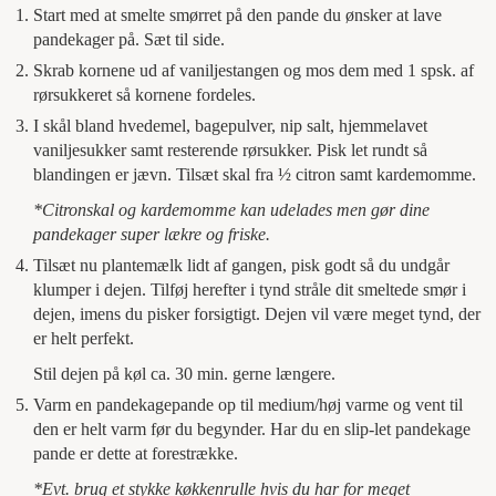
Start med at smelte smørret på den pande du ønsker at lave
pandekager på. Sæt til side.
Skrab kornene ud af vaniljestangen og mos dem med 1 spsk. af
rørsukkeret så kornene fordeles.
I skål bland hvedemel, bagepulver, nip salt, hjemmelavet
vaniljesukker samt resterende rørsukker. Pisk let rundt så
blandingen er jævn. Tilsæt skal fra ½ citron samt kardemomme.
*Citronskal og kardemomme kan udelades men gør dine
pandekager super lækre og friske.
Tilsæt nu plantemælk lidt af gangen, pisk godt så du undgår
klumper i dejen. Tilføj herefter i tynd stråle dit smeltede smør i
dejen, imens du pisker forsigtigt. Dejen vil være meget tynd, der
er helt perfekt.
Stil dejen på køl ca. 30 min. gerne længere.
Varm en pandekagepande op til medium/høj varme og vent til
den er helt varm før du begynder. Har du en slip-let pandekage
pande er dette at forestrække.
*Evt. brug et stykke køkkenrulle hvis du har for meget