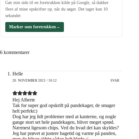
Gør min side til en foretrukken kilde på Google, så dukker
flere af mine opskrifter op, når du søger. Det tager kun 10
sekunder.
Marker som foretrukken
→
6 kommentarer
Helle
20. NOVEMBER 2021 / 10:12
SVAR
Hej Alberte
Tak for super god opskrift på pandekager, de smager
helt perfekt:)
Dog har jeg lidt problemer med at kanterne, og nogle
gange stort set hele pandekagen, bliver meget sprød.
Nærmest ligesom chips. Ved du hvad det kan skyldes?
Jeg har prøvet at justere bagetid og varme på panden,
men de bliver aldrig sådan helt bløde :/