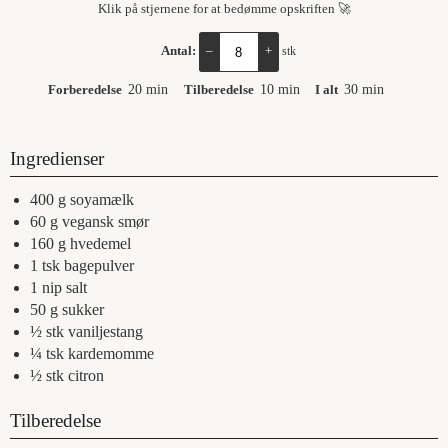
Klik på stjernene for at bedømme opskriften 🚀
Antal:
–
+
stk
Forberedelse
20
min
Tilberedelse
10
min
I alt
30
min
Ingredienser
400
g
soyamælk
60
g
vegansk smør
160
g
hvedemel
1
tsk
bagepulver
1
nip
salt
50
g
sukker
½
stk
vaniljestang
¼
tsk
kardemomme
½
stk
citron
Tilberedelse