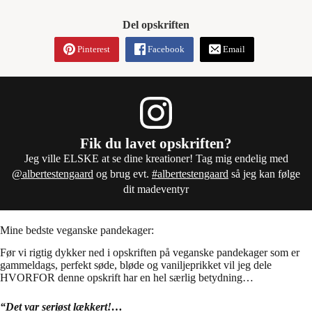
Del opskriften
Pinterest
Facebook
Email
Fik du lavet opskriften?
Jeg ville ELSKE at se dine kreationer! Tag mig endelig med
@albertestengaard
og brug evt.
#albertestengaard
så jeg kan følge
dit madeventyr
Mine bedste veganske pandekager:
Før vi rigtig dykker ned i opskriften på veganske pandekager som er
gammeldags, perfekt søde, bløde og vaniljeprikket vil jeg dele
HVORFOR denne opskrift har en hel særlig betydning…
“Det var seriøst lækkert!…