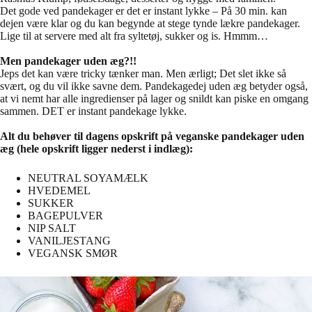
Det gode ved pandekager er det er instant lykke – På 30 min. kan
dejen være klar og du kan begynde at stege tynde lækre pandekager.
Lige til at servere med alt fra syltetøj, sukker og is. Hmmm…
Men pandekager uden æg?!!
Jeps det kan være tricky tænker man. Men ærligt; Det slet ikke så
svært, og du vil ikke savne dem. Pandekagedej uden æg betyder også,
at vi nemt har alle ingredienser på lager og snildt kan piske en omgang
sammen. DET er instant pandekage lykke.
Alt du behøver til dagens opskrift på veganske pandekager uden
æg (hele opskrift ligger nederst i indlæg):
NEUTRAL SOYAMÆLK
HVEDEMEL
SUKKER
BAGEPULVER
NIP SALT
VANILJESTANG
VEGANSK SMØR