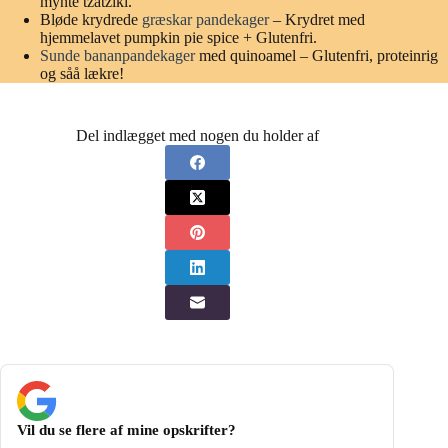
mynte tzatziki.
Bløde krydrede
græskar pandekager
– Krydret med
hjemmelavet pumpkin pie spice + Glutenfri.
Sunde bananpandekager
med quinoamel – Glutenfri, proteinrig
og såå lækre!
Del indlægget med nogen du holder af
Vil du se flere af mine opskrifter?