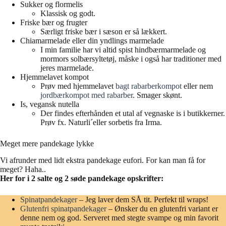
Sukker og flormelis
Klassisk og godt.
Friske bær og frugter
Særligt friske bær i sæson er så lækkert.
Chiamarmelade eller din yndlings marmelade
I min familie har vi altid spist hindbærmarmelade og
mormors solbærsyltetøj, måske i også har traditioner med
jeres marmelade.
Hjemmelavet kompot
Prøv med hjemmelavet
bagt rabarberkompot
eller nem
jordbærkompot med rabarber
. Smager skønt.
Is, vegansk nutella
Der findes efterhånden et utal af vegnaske is i butikkerner.
Prøv fx. Naturli´eller sorbetis fra Irma.
Meget mere pandekage lykke
Vi afrunder med lidt ekstra pandekage eufori. For kan man få for
meget? Haha..
Her for i 2 salte og 2 søde pandekage opskrifter:
Spinatpandekager
– Jeg laver dem SÅ tit. Perfekt til wraps!
Glutenfri spinatpandekager
– Ønsker du en glutenfri variant er
denne nem og god. Serveret med stegte svampe og min favorit