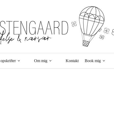
opskrifter
Om mig
Kontakt
Book mig