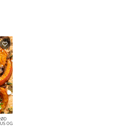
RØD
MUS OG