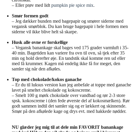
– Eller prøv med lidt
pumpkin pie spice mix
.
Smør formen godt
– Jeg dækker bunden med bagepapir og smører siderne med
vegansk smørblok. Du kan bruge bagepapir i hele formen men
siderne vil ikke blive helt så skarpe.
Husk alle ovne er forskellige
– Vegansk banankage skal bages ved 175 grader varmluft i 35-
40 min. Bagetiden kan variere fra ovn til ovn, så tjek efter 35
min og hold derefter øje. En tandstik skal komme ren ud eller
med få krummer. Kagen må endelig ikke få for meget, den
samler sig når den afkøles.
Top med chokolade/kokos ganache
– Er du til luksus version kan jeg anbefale at toppe med ganache
lavet på smeltet chokolade og kokoscreme.
– Smelt 100 g mørk chokolade over vandbad og rør 2-3 store
spsk. kokoscreme i (den fede øverste del af kokosmælken). Rør
godt sammen indtil det samler sig og er lækkert og skinnende.
Smør på den afkølede kage og drys evt. med hakkede nødder.
NU glæder jeg mig til at dele min FAVORIT banankage