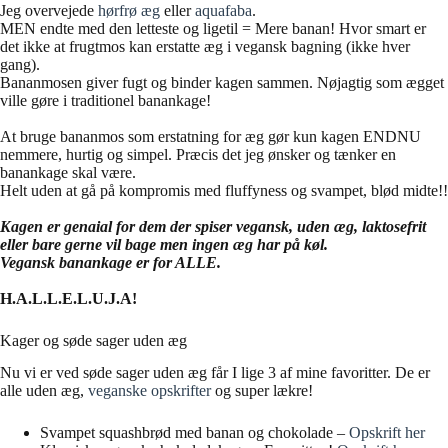
Jeg overvejede
hørfrø æg
eller
aquafaba
.
MEN endte med den letteste og ligetil = Mere banan! Hvor smart er
det ikke at frugtmos kan erstatte æg i vegansk bagning (ikke hver
gang).
Bananmosen giver fugt og binder kagen sammen. Nøjagtig som ægget
ville gøre i traditionel banankage!
At bruge bananmos som erstatning for æg gør kun kagen ENDNU
nemmere, hurtig og simpel. Præcis det jeg ønsker og tænker en
banankage skal være.
Helt uden at gå på kompromis med fluffyness og svampet, blød midte!!
Kagen er genaial for dem der spiser vegansk, uden æg, laktosefrit
eller bare gerne vil bage men ingen æg har på køl.
Vegansk banankage er for ALLE.
H.A.L.L.E.L.U.J.A!
Kager og søde sager uden æg
Nu vi er ved søde sager uden æg får I lige 3 af mine favoritter. De er
alle uden æg,
veganske opskrifter
og super lækre!
Svampet squashbrød med banan og chokolade –
Opskrift her