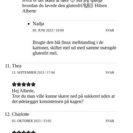
Hvor er det skønt at høre 🙂 Må jeg spørge
hvordan du lavede den glutenfri?🙌🏻 Hilsen
Alberte
Nadja
09. JUNI 2023 / 10:09
SVAR
Brugte den blå finax melblanding i de
kartoner, skifter mel ud med samme mængde
glutenfri mel.
Thea
12. SEPTEMBER 2023 / 17:06
SVAR
Hej Alberte,
Tror du man ville kunne skære ned på sukkeret uden at
det ødelægger konsistensen på kagen?
Charlotte
05. OKTOBER 2023 / 13:05
SVAR