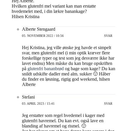
Hej Alberte.
Hvilken glutenfri mel variant kan man erstatte
hvedemelet med, i din lækre banankage?
Hilsen Kristina
Alberte Stengaard
05. NOVEMBER 2022 / 10:56
SVAR
Hej Kristina, jeg ville ønske jeg havde et simpelt
svar, men glutenfri mel (i min optik kræver flere
forskellige typer og test som jeg desværre ikke har
lavet endnu) Men måske du kan bruge opskriften
på
glutenfri bananbrød
og bage som kage? Du kan
snildt udskifte dadler med alm. sukker 🙂 Håber
du finder en løsning, rigtig god weekend, hilsen
Alberte
Stefani
03. APRIL 2023 / 15:41
SVAR
Jeg erstatter som regel hvedemel i kager med
glutenfri havremel. Du kan evt. også lave en
blanding af havremel og rismel. 🙂