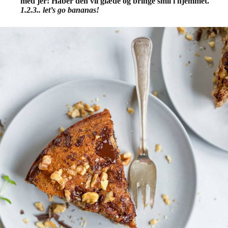
med jer! Håber den vil glæde og bringe smil i hjemmet.
1.2.3.. let’s go bananas!