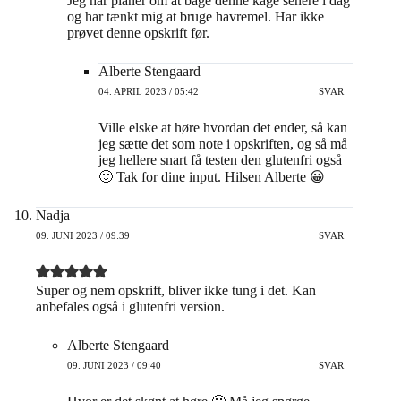
Jeg har planer om at bage denne kage senere i dag
og har tænkt mig at bruge havremel. Har ikke
prøvet denne opskrift før.
Alberte Stengaard
04. APRIL 2023 / 05:42
SVAR
Ville elske at høre hvordan det ender, så kan
jeg sætte det som note i opskriften, og så må
jeg hellere snart få testen den glutenfri også
🙂 Tak for dine input. Hilsen Alberte 😀
Nadja
09. JUNI 2023 / 09:39
SVAR
Super og nem opskrift, bliver ikke tung i det. Kan
anbefales også i glutenfri version.
Alberte Stengaard
09. JUNI 2023 / 09:40
SVAR