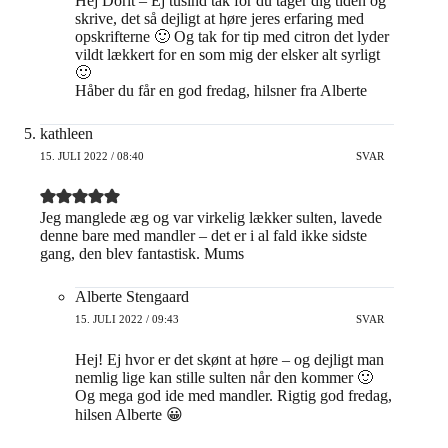
Hej Dorit – Ej tusind tak for du tager dig tiden og
skrive, det så dejligt at høre jeres erfaring med
opskrifterne 🙂 Og tak for tip med citron det lyder
vildt lækkert for en som mig der elsker alt syrligt
🙂
Håber du får en god fredag, hilsner fra Alberte
kathleen
15. JULI 2022 / 08:40
SVAR
Jeg manglede æg og var virkelig lækker sulten, lavede
denne bare med mandler – det er i al fald ikke sidste
gang, den blev fantastisk. Mums
Alberte Stengaard
15. JULI 2022 / 09:43
SVAR
Hej! Ej hvor er det skønt at høre – og dejligt man
nemlig lige kan stille sulten når den kommer 🙂
Og mega god ide med mandler. Rigtig god fredag,
hilsen Alberte 😀