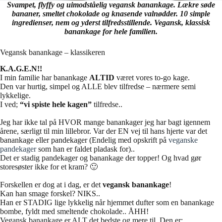
Svampet, flyffy og uimodståelig vegansk banankage. Lækre søde
bananer, smeltet chokolade og knasende valnødder. 10 simple
ingredienser, nem og yderst tilfredsstillende. Vegansk, klassisk
banankage for hele familien.
Vegansk banankage – klassikeren
K.A.G.E.N!!
I min familie har banankage
ALTID
været vores to-go kage.
Den var hurtig, simpel og ALLE blev tilfredse – nærmere semi
lykkelige.
I ved;
“vi spiste hele kagen”
tilfredse..
Jeg har ikke tal på HVOR mange banankager jeg har bagt igennem
årene, særligt til min lillebror. Var der EN vej til hans hjerte var det
banankage eller pandekager (Endelig med opskrift på
veganske
pandekager
som han er faldet pladask for)..
Det er stadig pandekager og banankage der topper! Og hvad gør
storesøster ikke for et kram? 🙂
Forskellen er dog at i dag, er det
vegansk banankage
!
Kan han smage forskel? NIKS..
Han er STADIG lige lykkelig når hjemmet dufter som en banankage
bombe, fyldt med smeltende chokolade.. ÅHH!
Vegansk banankage er ALT det bedste og mere til. Den er: