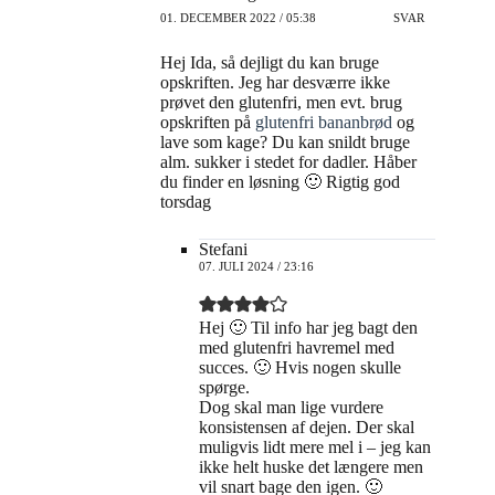
01. DECEMBER 2022 / 05:38
SVAR
Hej Ida, så dejligt du kan bruge
opskriften. Jeg har desværre ikke
prøvet den glutenfri, men evt. brug
opskriften på
glutenfri bananbrød
og
lave som kage? Du kan snildt bruge
alm. sukker i stedet for dadler. Håber
du finder en løsning 🙂 Rigtig god
torsdag
Stefani
07. JULI 2024 / 23:16
Hej 🙂 Til info har jeg bagt den
med glutenfri havremel med
succes. 🙂 Hvis nogen skulle
spørge.
Dog skal man lige vurdere
konsistensen af dejen. Der skal
muligvis lidt mere mel i – jeg kan
ikke helt huske det længere men
vil snart bage den igen. 🙂