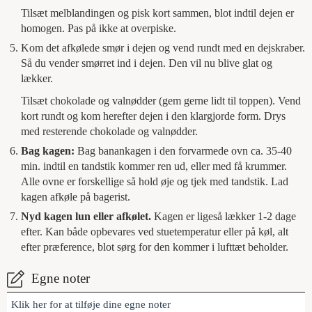
Tilsæt melblandingen og pisk kort sammen, blot indtil dejen er
homogen. Pas på ikke at overpiske.
Kom det afkølede smør i dejen og vend rundt med en dejskraber.
Så du vender smørret ind i dejen. Den vil nu blive glat og
lækker.
Tilsæt chokolade og valnødder (gem gerne lidt til toppen). Vend
kort rundt og kom herefter dejen i den klargjorde form. Drys
med resterende chokolade og valnødder.
Bag kagen:
Bag banankagen i den forvarmede ovn ca. 35-40
min. indtil en tandstik kommer ren ud, eller med få krummer.
Alle ovne er forskellige så hold øje og tjek med tandstik. Lad
kagen afkøle på bagerist.
Nyd kagen lun eller afkølet.
Kagen er ligeså lækker 1-2 dage
efter. Kan både opbevares ved stuetemperatur eller på køl, alt
efter præference, blot sørg for den kommer i lufttæt beholder.
Egne noter
Klik her for at tilføje dine egne noter