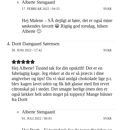
Alberte Stengaard
17. FEBRUAR 2022 / 04:55
SVAR
Hej Malene – SÅ dejligt at høre, det er også mine
søskendes favorit 😀 Rigtig god torsdag, hilsen
Alberte 🙂
Dorit Damgaard Sørensen
30. JUNI 2022 / 17:42
SVAR
Hej Alberte! Tusind tak for din opskrift! Det er en
fabelagtig kage. Jeg elsker at du er så præcis i dine
angivelser og tips! Da vi skal undgå chokolade lige p.t.
blev kagen lavet uden og fik lidt glasur med fint revet
citronskal på i stedet. Det smagte herligt (men den er
også lækker helt uden noget på toppen)! Mange hilsner
fra Dorit
Alberte Stengaard
01. JULI 2022 / 06:01
SVAR