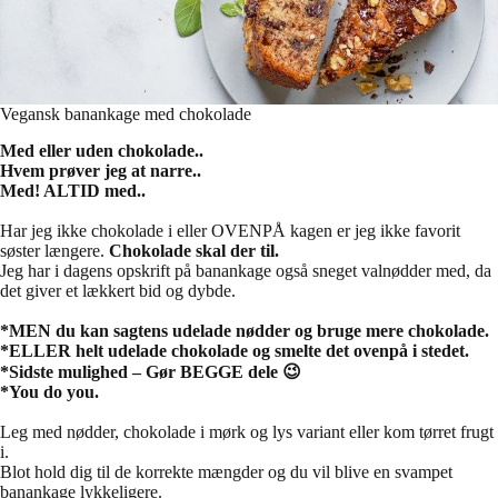
Vegansk banankage med chokolade
Med eller uden chokolade..
Hvem prøver jeg at narre..
Med! ALTID med..
Har jeg ikke chokolade i eller OVENPÅ kagen er jeg ikke favorit
søster længere.
Chokolade skal der til.
Jeg har i dagens opskrift på banankage også sneget valnødder med, da
det giver et lækkert bid og dybde.
*MEN du kan sagtens udelade nødder og bruge mere chokolade.
*ELLER helt udelade chokolade og smelte det ovenpå i stedet.
*Sidste mulighed – Gør BEGGE dele 😉
*You do you.
Leg med nødder, chokolade i mørk og lys variant eller kom tørret frugt
i.
Blot hold dig til de korrekte mængder og du vil blive en svampet
banankage lykkeligere.