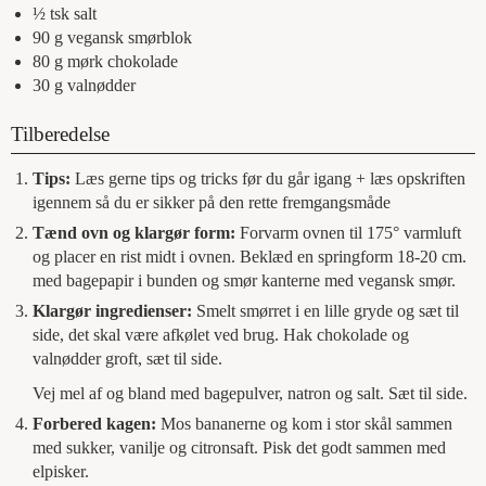
½
tsk
salt
90
g
vegansk smørblok
80
g
mørk chokolade
30
g
valnødder
Tilberedelse
Tips:
Læs gerne tips og tricks før du går igang + læs opskriften
igennem så du er sikker på den rette fremgangsmåde
Tænd ovn og klargør form:
Forvarm ovnen til 175° varmluft
og placer en rist midt i ovnen. Beklæd en springform 18-20 cm.
med bagepapir i bunden og smør kanterne med vegansk smør.
Klargør ingredienser:
Smelt smørret i en lille gryde og sæt til
side, det skal være afkølet ved brug. Hak chokolade og
valnødder groft, sæt til side.
Vej mel af og bland med bagepulver, natron og salt. Sæt til side.
Forbered kagen:
Mos bananerne og kom i stor skål sammen
med sukker, vanilje og citronsaft. Pisk det godt sammen med
elpisker.