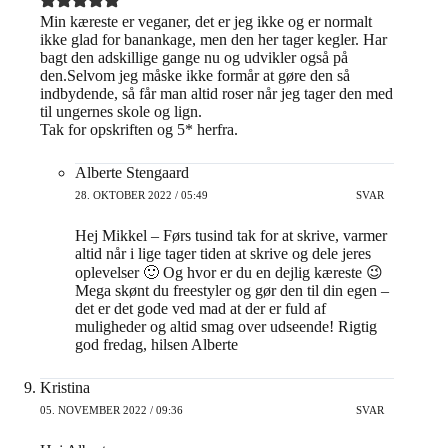
Min kæreste er veganer, det er jeg ikke og er normalt
ikke glad for banankage, men den her tager kegler. Har
bagt den adskillige gange nu og udvikler også på
den.Selvom jeg måske ikke formår at gøre den så
indbydende, så får man altid roser når jeg tager den med
til ungernes skole og lign.
Tak for opskriften og 5* herfra.
Alberte Stengaard
28. OKTOBER 2022 / 05:49
SVAR
Hej Mikkel – Førs tusind tak for at skrive, varmer
altid når i lige tager tiden at skrive og dele jeres
oplevelser 🙂 Og hvor er du en dejlig kæreste 😉
Mega skønt du freestyler og gør den til din egen –
det er det gode ved mad at der er fuld af
muligheder og altid smag over udseende! Rigtig
god fredag, hilsen Alberte
Kristina
05. NOVEMBER 2022 / 09:36
SVAR