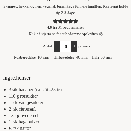
Svampet, lækker og nem vegansk banankage for hele familien. Kan nemt holde
sig 2-3 dage.
4,8
fra
31
bedømmelser
Klik på stjernene for at bedømme opskriften 🚀
Antal:
–
+
personer
Forberedelse
10
min
Tilberedelse
40
min
I alt
50
min
Ingredienser
3
stk
bananer
(ca. 250-280g)
110
g
rørsukker
1
tsk
vaniljesukker
2
tsk
citronsaft
135
g
hvedemel
1
tsk
bagepulver
½
tsk
natron