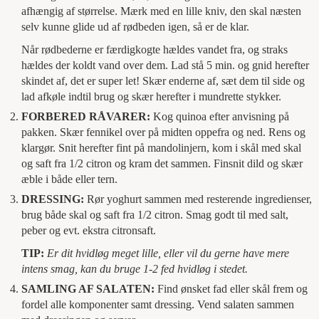
afhængig af størrelse. Mærk med en lille kniv, den skal næsten
selv kunne glide ud af rødbeden igen, så er de klar.
Når rødbederne er færdigkogte hældes vandet fra, og straks
hældes der koldt vand over dem. Lad stå 5 min. og gnid herefter
skindet af, det er super let! Skær enderne af, sæt dem til side og
lad afkøle indtil brug og skær herefter i mundrette stykker.
FORBERED RÅVARER:
Kog quinoa efter anvisning på
pakken. Skær fennikel over på midten oppefra og ned. Rens og
klargør. Snit herefter fint på mandolinjern, kom i skål med skal
og saft fra 1/2 citron og kram det sammen. Finsnit dild og skær
æble i både eller tern.
DRESSING:
Rør yoghurt sammen med resterende ingredienser,
brug både skal og saft fra 1/2 citron. Smag godt til med salt,
peber og evt. ekstra citronsaft.
TIP:
Er dit hvidløg meget lille, eller vil du gerne have mere
intens smag, kan du bruge 1-2 fed hvidløg i stedet.
SAMLING AF SALATEN:
Find ønsket fad eller skål frem og
fordel alle komponenter samt dressing. Vend salaten sammen