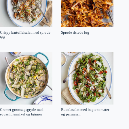
Crispy kartoffelsalat med sprøde
Sprøde ristede løg
løg
Cremet grøntsagsgryde med
Rucolasalat med bagte tomater
squash, fennikel og bønner
og parmesan