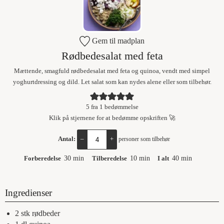
Gem til madplan
Rødbedesalat med feta
Mættende, smagfuld rødbedesalat med feta og quinoa, vendt med simpel
yoghurtdressing og dild. Let salat som kan nydes alene eller som tilbehør.
5
fra 1 bedømmelse
Klik på stjernene for at bedømme opskriften 🚀
Antal:
–
+
personer som tilbehør
Forberedelse
30
min
Tilberedelse
10
min
I alt
40
min
Ingredienser
2
stk
rødbeder