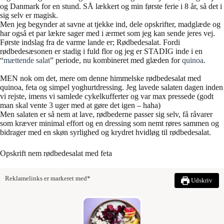
og Danmark for en stund. SÅ lækkert og min første ferie i 8 år, så det i
sig selv er magisk.
Men jeg begynder at savne at tjekke ind, dele opskrifter, madglæde og
har også et par lækre sager med i ærmet som jeg kan sende jeres vej.
Første indslag fra de varme lande er; Rødbedesalat. Fordi
rødbedesæsonen er stadig i fuld flor og jeg er STADIG inde i en
“
mættende salat
” periode, nu kombineret med glæden for
quinoa
.
MEN nok om det, mere om denne himmelske rødbedesalat med
quinoa, feta og simpel yoghurtdressing. Jeg lavede salaten dagen inden
vi rejste, imens vi samlede cykelkufferter og var max pressede (godt
man skal vente 3 uger med at gøre det igen – haha)
Men salaten er så nem at lave, rødbederne passer sig selv, få råvarer
som kræver minimal effort og en dressing som nemt røres sammen og
bidrager med en skøn syrlighed og krydret hvidløg til rødbedesalat.
Opskrift nem rødbedesalat med feta
Reklamelinks er markeret med*
Udskriv