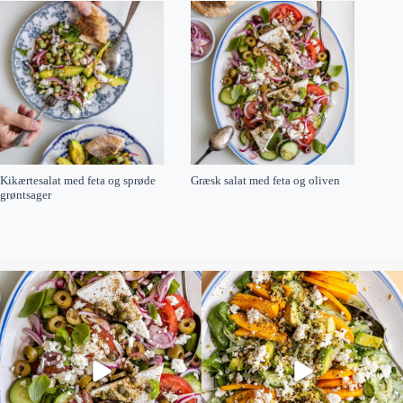
Kikærtesalat med feta og sprøde
Græsk salat med feta og oliven
grøntsager