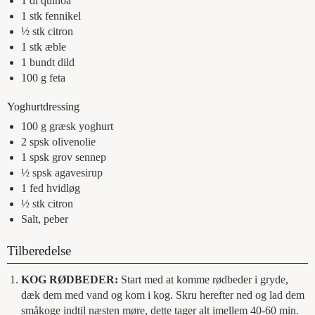
1
dl
quinoa
1
stk
fennikel
½
stk
citron
1
stk
æble
1
bundt
dild
100
g
feta
Yoghurtdressing
100
g
græsk yoghurt
2
spsk
olivenolie
1
spsk
grov sennep
½
spsk
agavesirup
1
fed
hvidløg
½
stk
citron
Salt, peber
Tilberedelse
KOG RØDBEDER:
Start med at komme rødbeder i gryde,
dæk dem med vand og kom i kog. Skru herefter ned og lad dem
småkoge indtil næsten møre, dette tager alt imellem 40-60 min.