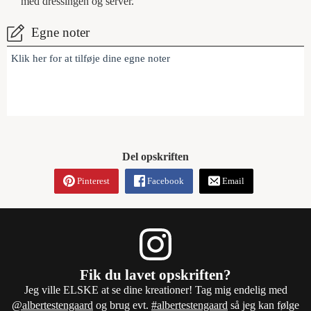
med dressingen og server.
Egne noter
Klik her for at tilføje dine egne noter
Del opskriften
Pinterest
Facebook
Email
Fik du lavet opskriften?
Jeg ville ELSKE at se dine kreationer! Tag mig endelig med
@albertestengaard
og brug evt.
#albertestengaard
så jeg kan følge