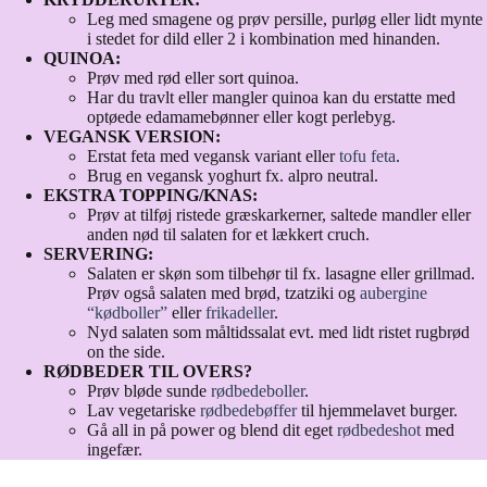
Leg med smagene og prøv persille, purløg eller lidt mynte
i stedet for dild eller 2 i kombination med hinanden.
QUINOA:
Prøv med rød eller sort quinoa.
Har du travlt eller mangler quinoa kan du erstatte med
optøede edamamebønner eller kogt perlebyg.
VEGANSK VERSION:
Erstat feta med vegansk variant eller
tofu feta
.
Brug en vegansk yoghurt fx. alpro neutral.
EKSTRA TOPPING/KNAS:
Prøv at tilføj ristede græskarkerner, saltede mandler eller
anden nød til salaten for et lækkert cruch.
SERVERING:
Salaten er skøn som tilbehør til fx. lasagne eller grillmad.
Prøv også salaten med brød, tzatziki og
aubergine
“kødboller”
eller
frikadeller
.
Nyd salaten som måltidssalat evt. med lidt ristet rugbrød
on the side.
RØDBEDER TIL OVERS?
Prøv bløde sunde
rødbedeboller
.
Lav vegetariske
rødbedebøffer
til hjemmelavet burger.
Gå all in på power og blend dit eget
rødbedeshot
med
ingefær.