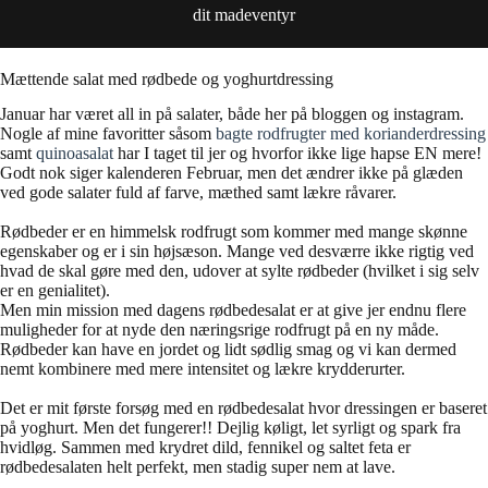
dit madeventyr
Mættende salat med rødbede og yoghurtdressing
Januar har været all in på salater, både her på bloggen og instagram.
Nogle af mine favoritter såsom
bagte rodfrugter med korianderdressing
samt
quinoasalat
har I taget til jer og hvorfor ikke lige hapse EN mere!
Godt nok siger kalenderen Februar, men det ændrer ikke på glæden
ved gode salater fuld af farve, mæthed samt lækre råvarer.
Rødbeder er en himmelsk rodfrugt som kommer med mange skønne
egenskaber og er i sin højsæson. Mange ved desværre ikke rigtig ved
hvad de skal gøre med den, udover at sylte rødbeder (hvilket i sig selv
er en genialitet).
Men min mission med dagens rødbedesalat er at give jer endnu flere
muligheder for at nyde den næringsrige rodfrugt på en ny måde.
Rødbeder kan have en jordet og lidt sødlig smag og vi kan dermed
nemt kombinere med mere intensitet og lækre krydderurter.
Det er mit første forsøg med en rødbedesalat hvor dressingen er baseret
på yoghurt. Men det fungerer!! Dejlig køligt, let syrligt og spark fra
hvidløg. Sammen med krydret dild, fennikel og saltet feta er
rødbedesalaten helt perfekt, men stadig super nem at lave.