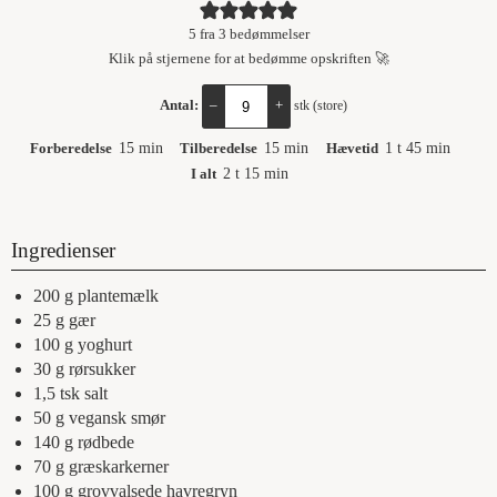
5
fra
3
bedømmelser
Klik på stjernene for at bedømme opskriften 🚀
Antal:
–
+
stk (store)
Forberedelse
15
min
Tilberedelse
15
min
Hævetid
1
t
45
min
I alt
2
t
15
min
Ingredienser
200
g
plantemælk
25
g
gær
100
g
yoghurt
30
g
rørsukker
1,5
tsk
salt
50
g
vegansk smør
140
g
rødbede
70
g
græskarkerner
100
g
grovvalsede havregryn