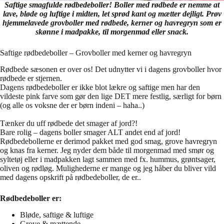
Saftige smagfulde rødbedeboller! Boller med rødbede er nemme at
lave, bløde og luftige i midten, let sprød kant og mætter dejligt. Prøv
hjemmelavede grovboller med rødbede, kerner og havregryn som er
skønne i madpakke, til morgenmad eller snack.
Saftige rødbedeboller – Grovboller med kerner og havregryn
Rødbede sæsonen er over os! Det udnytter vi i dagens grovboller hvor
rødbede er stjernen.
Dagens rødbedeboller er ikke blot lækre og saftige men har den
vildeste pink farve som gør den lige DET mere festlig, særligt for børn
(og alle os voksne der er børn indeni – haha..)
Tænker du uff rødbede det smager af jord?!
Bare rolig – dagens boller smager ALT andet end af jord!
Rødbedebollerne er derimod pakket med god smag, grove havregryn
og knas fra kerner. Jeg nyder dem både til morgenmad med smør og
syltetøj eller i madpakken lagt sammen med fx. hummus, grøntsager,
oliven og rødløg. Mulighederne er mange og jeg håber du bliver vild
med dagens opskrift på rødbedeboller, de er..
Rødbedeboller er:
Bløde, saftige & luftige
Grove & mættende