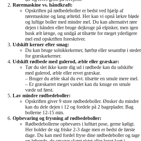
Røremaskine vs. håndkraft:
Opskriften på rødbedeboller er bedst ved hjælp af
røremaskine og lang æltetid. Her kan vi opnå lækre bløde
og luftige boller med mindre mel. Du kan alternativt røre
dejen i hånden eller bruge dejkroge på elpisker, men igen
husk ælt længe, og undgå at tilsætte for meget yderligere
mel end opskriften foreskriver.
Udskift kerner efter smag:
Du kan bruge solsikkekerner, hørfrø eller sesamfrø i stedet
for græskarkerner.
Udskift rødbede med gulerod, æble eller græskar:
Tør du slet ikke kaste dig ud i rødbede kan du udskifte
med gulerod, æble eller revet græskar.
– Bruger du æble skal du evt. tilsætte en smule mere mel.
– Er græskarret meget vandet kan du knuge en smule
væde ud først.
Lav mindre rødbedeboller:
Opskriften giver 9 store rødbedeboller. Ønsker du mindre
kan du dele dejen i 12 og fordele på 2 bageplader. Bag
bollerne 12-15 min.
Opbevaring og frysning af rødbedeboller:
Rødbedebollerne opbevares i lufttæt pose, gerne køligt.
Her holder de sig friske 2-3 dage men er bedst de første
dage. Du kan med fordel fryse dine rødbedeboller og tage
op løbende, de smager skønt ristet eller lunet kort i