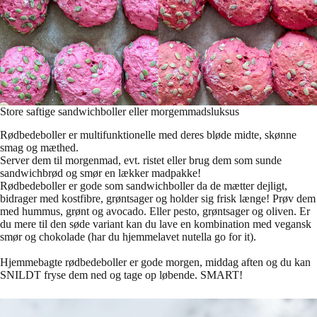
Store saftige sandwichboller eller morgemmadsluksus
Rødbedeboller er multifunktionelle med deres bløde midte, skønne
smag og mæthed.
Server dem til morgenmad, evt. ristet eller brug dem som sunde
sandwichbrød og smør en lækker madpakke!
Rødbedeboller er gode som sandwichboller da de mætter dejligt,
bidrager med kostfibre, grøntsager og holder sig frisk længe! Prøv dem
med hummus, grønt og avocado. Eller pesto, grøntsager og oliven. Er
du mere til den søde variant kan du lave en kombination med vegansk
smør og chokolade (har du hjemmelavet nutella go for it).
Hjemmebagte rødbedeboller er gode morgen, middag aften og du kan
SNILDT fryse dem ned og tage op løbende. SMART!