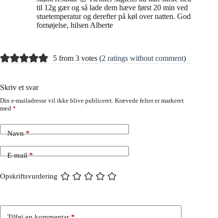
til 12g gær og så lade dem hæve først 20 min ved
stuetemperatur og derefter på køl over natten. God
fornøjelse, hilsen Alberte
5 from 3 votes (
2 ratings without comment
)
Skriv et svar
Din e-mailadresse vil ikke blive publiceret.
Krævede felter er markeret
med
*
Navn
*
E-mail
*
Opskriftsvurdering
Tilføj en kommentar
*