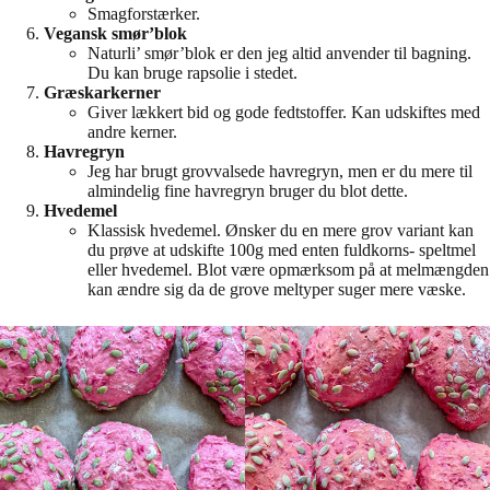
Smagforstærker.
Vegansk smør’blok
Naturli’ smør’blok er den jeg altid anvender til bagning.
Du kan bruge rapsolie i stedet.
Græskarkerner
Giver lækkert bid og gode fedtstoffer. Kan udskiftes med
andre kerner.
Havregryn
Jeg har brugt grovvalsede havregryn, men er du mere til
almindelig fine havregryn bruger du blot dette.
Hvedemel
Klassisk hvedemel. Ønsker du en mere grov variant kan
du prøve at udskifte 100g med enten fuldkorns- speltmel
eller hvedemel. Blot være opmærksom på at melmængden
kan ændre sig da de grove meltyper suger mere væske.