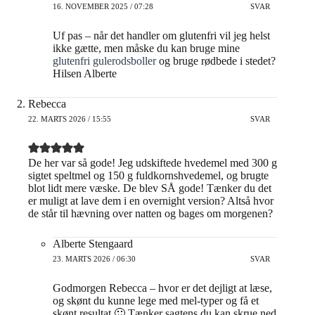
16. NOVEMBER 2025 / 07:28
SVAR
Uf pas – når det handler om glutenfri vil jeg helst
ikke gætte, men måske du kan bruge mine
glutenfri gulerodsboller
og bruge rødbede i stedet?
Hilsen Alberte
Rebecca
22. MARTS 2026 / 15:55
SVAR
De her var så gode! Jeg udskiftede hvedemel med 300 g
sigtet speltmel og 150 g fuldkornshvedemel, og brugte
blot lidt mere væske. De blev SÅ gode! Tænker du det
er muligt at lave dem i en overnight version? Altså hvor
de står til hævning over natten og bages om morgenen?
Alberte Stengaard
23. MARTS 2026 / 06:30
SVAR
Godmorgen Rebecca – hvor er det dejligt at læse,
og skønt du kunne lege med mel-typer og få et
skønt resultat 🙂 Tænker sagtens du kan skrue ned