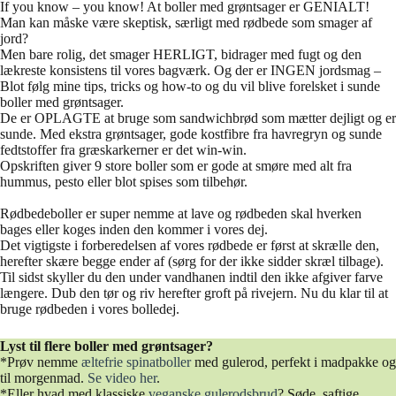
If you know – you know! At boller med grøntsager er GENIALT!
Man kan måske være skeptisk, særligt med rødbede som smager af
jord?
Men bare rolig, det smager HERLIGT, bidrager med fugt og den
lækreste konsistens til vores bagværk. Og der er INGEN jordsmag –
Blot følg mine tips, tricks og how-to og du vil blive forelsket i sunde
boller med grøntsager.
De er OPLAGTE at bruge som sandwichbrød som mætter dejligt og er
sunde. Med ekstra grøntsager, gode kostfibre fra havregryn og sunde
fedtstoffer fra græskarkerner er det win-win.
Opskriften giver 9 store boller som er gode at smøre med alt fra
hummus, pesto eller blot spises som tilbehør.
Rødbedeboller er super nemme at lave og rødbeden skal hverken
bages eller koges inden den kommer i vores dej.
Det vigtigste i forberedelsen af vores rødbede er først at skrælle den,
herefter skære begge ender af (sørg for der ikke sidder skræl tilbage).
Til sidst skyller du den under vandhanen indtil den ikke afgiver farve
længere. Dub den tør og riv herefter groft på rivejern. Nu du klar til at
bruge rødbeden i vores bolledej.
Lyst til flere boller med grøntsager?
*Prøv nemme
æltefrie spinatboller
med gulerod, perfekt i madpakke og
til morgenmad.
Se video her
.
*Eller hvad med klassiske
veganske gulerodsbrud
? Søde, saftige,