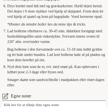
Drys bordet med lidt mel og græskarkerner. Hæld dejen herud.
Del dejen i 9 store stykker ved hjælp af dejspatel. Form dem let
ved hjælp af spatel og kom på bageplade. Vend kernerne opad.
*Ønsker du mindre boller læs da mine tips & tricks.
Lad bollerne efterhæve ca. 30-45 min. tildækket forsigtigt med
husholdningsfilm samt viskestykke. Forvarm imens ovnen til
220° alm. over/under varme.
Bag bollerne i den forvarmede ovn ca. 15-18 min indtil gyldne
og let hule under bunden. Lad kort bollerne køle af på pladen og
kom dem herefter på rist.
Nyd dem lune som de er, evt. med smør på. Kan opbevares i
lufttæt pose 2-3 dage eller fryses ned.
Smager skønt som sandwichbolle i madpakken eller ristet dagen
efter.
Egne noter
Klik her for at tilføje dine egne noter