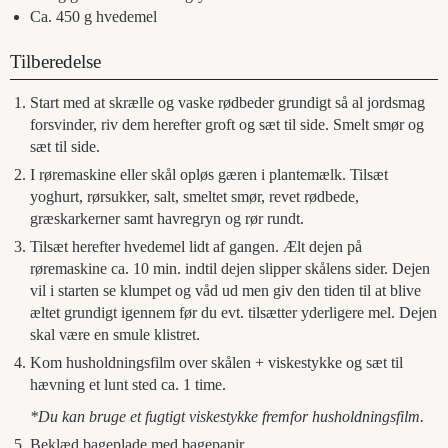
Ca. 450
g
hvedemel
Tilberedelse
Start med at skrælle og vaske rødbeder grundigt så al jordsmag
forsvinder, riv dem herefter groft og sæt til side. Smelt smør og
sæt til side.
I røremaskine eller skål opløs gæren i plantemælk. Tilsæt
yoghurt, rørsukker, salt, smeltet smør, revet rødbede,
græskarkerner samt havregryn og rør rundt.
Tilsæt herefter hvedemel lidt af gangen. Ælt dejen på
røremaskine ca. 10 min. indtil dejen slipper skålens sider. Dejen
vil i starten se klumpet og våd ud men giv den tiden til at blive
æltet grundigt igennem før du evt. tilsætter yderligere mel. Dejen
skal være en smule klistret.
Kom husholdningsfilm over skålen + viskestykke og sæt til
hævning et lunt sted ca. 1 time.
*Du kan bruge et fugtigt viskestykke fremfor husholdningsfilm.
Beklæd bageplade med bagepapir.