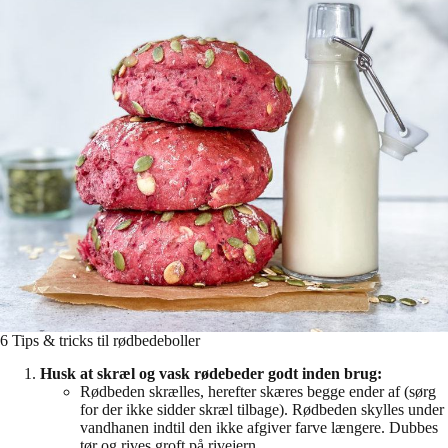
6 Tips & tricks til rødbedeboller
Husk at skræl og vask rødebeder godt inden brug:
Rødbeden skrælles, herefter skæres begge ender af (sørg
for der ikke sidder skræl tilbage). Rødbeden skylles under
vandhanen indtil den ikke afgiver farve længere. Dubbes
tør og rives groft på rivejern.