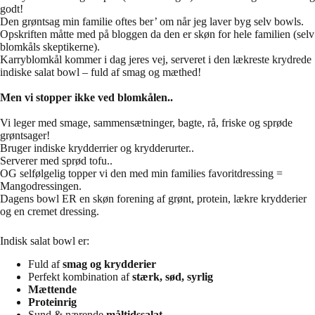
godt!
Den grøntsag min familie oftes ber’ om når jeg laver byg selv bowls.
Opskriften måtte med på bloggen da den er skøn for hele familien (selv
blomkåls skeptikerne).
Karryblomkål kommer i dag jeres vej, serveret i den lækreste krydrede
indiske salat bowl – fuld af smag og mæthed!
Men vi stopper ikke ved blomkålen..
Vi leger med smage, sammensætninger, bagte, rå, friske og sprøde
grøntsager!
Bruger indiske krydderrier og krydderurter..
Serverer med sprød tofu..
OG selfølgelig topper vi den med min families favoritdressing =
Mangodressingen.
Dagens bowl ER en skøn forening af grønt, protein, lækre krydderier
og en cremet dressing.
Indisk salat bowl er:
Fuld af
smag og krydderier
Perfekt kombination af
stærk, sød, syrlig
Mættende
Proteinrig
Sund & nærende
måltidssalat