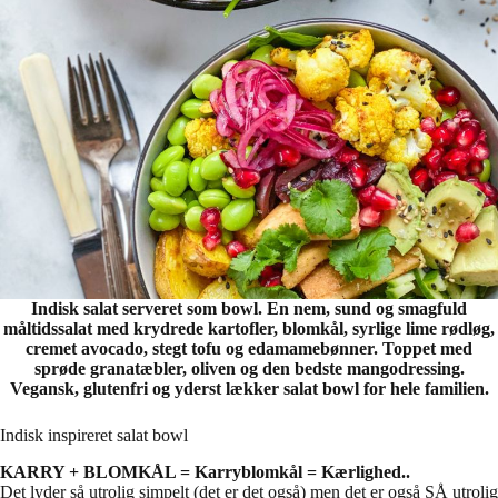
Indisk salat serveret som bowl. En nem, sund og smagfuld
måltidssalat med krydrede kartofler, blomkål, syrlige lime rødløg,
cremet avocado, stegt tofu og edamamebønner. Toppet med
sprøde granatæbler, oliven og den bedste mangodressing.
Vegansk, glutenfri og yderst lækker salat bowl for hele familien.
Indisk inspireret salat bowl
KARRY + BLOMKÅL = Karryblomkål = Kærlighed..
Det lyder så utrolig simpelt (det er det også) men det er også SÅ utrolig