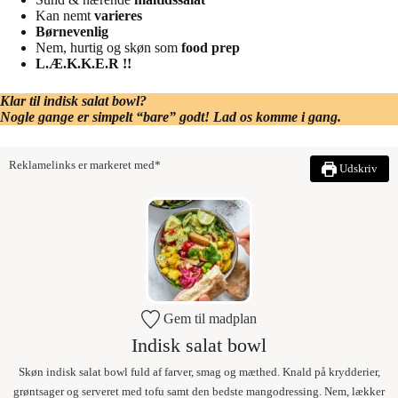
Kan nemt
varieres
Børnevenlig
Nem, hurtig og skøn som
food prep
L.Æ.K.K.E.R !!
Klar til indisk salat bowl?
Nogle gange er simpelt “bare” godt! Lad os komme i gang.
Reklamelinks er markeret med*
Udskriv
Gem til madplan
Indisk salat bowl
Skøn indisk salat bowl fuld af farver, smag og mæthed. Knald på krydderier,
grøntsager og serveret med tofu samt den bedste mangodressing. Nem, lækker