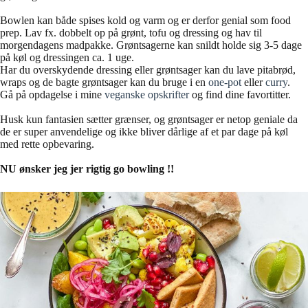
Bowlen kan både spises kold og varm og er derfor genial som food
prep. Lav fx. dobbelt op på grønt, tofu og dressing og hav til
morgendagens madpakke. Grøntsagerne kan snildt holde sig 3-5 dage
på køl og dressingen ca. 1 uge.
Har du overskydende dressing eller grøntsager kan du lave pitabrød,
wraps og de bagte grøntsager kan du bruge i en
one-pot
eller
curry
.
Gå på opdagelse i mine
veganske opskrifter
og find dine favortitter.
Husk kun fantasien sætter grænser, og grøntsager er netop geniale da
de er super anvendelige og ikke bliver dårlige af et par dage på køl
med rette opbevaring.
NU ønsker jeg jer rigtig go bowling !!