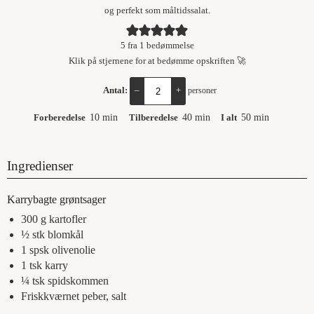
og perfekt som måltidssalat.
5
fra 1 bedømmelse
Klik på stjernene for at bedømme opskriften 🚀
Antal:
–
+
personer
Forberedelse
10
min
Tilberedelse
40
min
I alt
50
min
Ingredienser
Karrybagte grøntsager
300
g
kartofler
½
stk
blomkål
1
spsk
olivenolie
1
tsk
karry
¼
tsk
spidskommen
Friskkværnet peber, salt