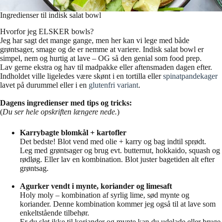
Ingredienser til indisk salat bowl
Hvorfor jeg ELSKER bowls?
Jeg har sagt det mange gange, men her kan vi lege med både
grøntsager, smage og de er nemme at variere. Indisk salat bowl er
simpel, nem og hurtig at lave – OG så den genial som food prep.
Lav gerne ekstra og hav til madpakke eller aftensmaden dagen efter.
Indholdet ville ligeledes være skønt i en tortilla eller
spinatpandekager
lavet på durummel eller i en
glutenfri variant
.
Dagens ingredienser med tips og tricks:
(
Du ser hele opskriften længere nede.
)
Karrybagte blomkål + kartofler
Det bedste! Blot vend med olie + karry og bag indtil sprødt.
Leg med grøntsager og brug evt. butternut, hokkaido, squash og
rødløg. Eller lav en kombination. Blot juster bagetiden alt efter
grøntsag.
Agurker vendt i mynte, koriander og limesaft
Holy moly – kombination af syrlig lime, sød mynte og
koriander. Denne kombination kommer jeg også til at lave som
enkeltstående tilbehør.
Er du slet ikke til koriander og mynte kan du udelade eller bruge