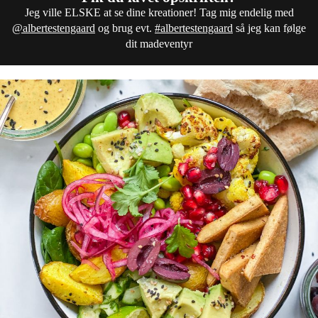
Jeg ville ELSKE at se dine kreationer! Tag mig endelig med
@albertestengaard
og brug evt.
#albertestengaard
så jeg kan følge
dit madeventyr