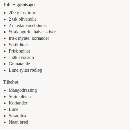
Tofu + grøntsager
200
g
fast tofu
2
tsk
olivenolie
2
dl
edamamebønner
½
stk
agurk i halve skiver
frisk mynte, koriander
½
stk
lime
Frisk spinat
1
stk
avocado
Granatæble
Lime syltet rødløg
Tilbehør
Mangodressing
Sorte oliven
Koriander
Lime
Sesamfrø
Naan brød