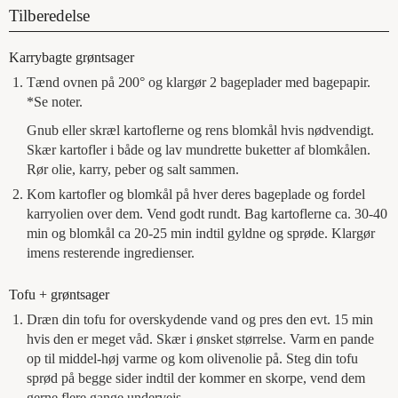
Tilberedelse
Karrybagte grøntsager
Tænd ovnen på 200° og klargør 2 bageplader med bagepapir.
*Se noter.
Gnub eller skræl kartoflerne og rens blomkål hvis nødvendigt.
Skær kartofler i både og lav mundrette buketter af blomkålen.
Rør olie, karry, peber og salt sammen.
Kom kartofler og blomkål på hver deres bageplade og fordel
karryolien over dem. Vend godt rundt. Bag kartoflerne ca. 30-40
min og blomkål ca 20-25 min indtil gyldne og sprøde. Klargør
imens resterende ingredienser.
Tofu + grøntsager
Dræn din tofu for overskydende vand og pres den evt. 15 min
hvis den er meget våd. Skær i ønsket størrelse. Varm en pande
op til middel-høj varme og kom olivenolie på. Steg din tofu
sprød på begge sider indtil der kommer en skorpe, vend dem
gerne flere gange undervejs.