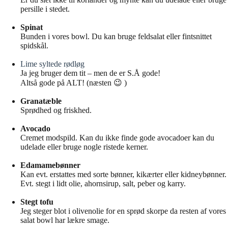
persille i stedet.
Spinat
Bunden i vores bowl. Du kan bruge feldsalat eller fintsnittet
spidskål.
Lime syltede rødløg
Ja jeg bruger dem tit – men de er S.Å gode!
Altså gode på ALT! (næsten 😉 )
Granatæble
Sprødhed og friskhed.
Avocado
Cremet modspild. Kan du ikke finde gode avocadoer kan du
udelade eller bruge nogle ristede kerner.
Edamamebønner
Kan evt. erstattes med sorte bønner, kikærter eller kidneybønner.
Evt. stegt i lidt olie, ahornsirup, salt, peber og karry.
Stegt tofu
Jeg steger blot i olivenolie for en sprød skorpe da resten af vores
salat bowl har lækre smage.