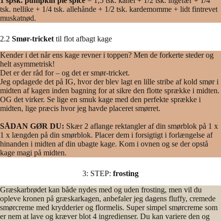
1 spsk. pumpkin pie spice
= 1,5 tsk. kanel + 1/2 tsk. ingefær + 1/4
tsk. nellike + 1/4 tsk. allehånde + 1/2 tsk. kardemomme + lidt fintrevet
muskatnød.
2.2
Smør-tricket
til flot afbagt kage
Kender i det når ens kage revner i toppen? Men de forkerte steder og
helt asymmetrisk!
Det er der råd for – og det er smør-tricket.
Jeg opdagede det på IG, hvor der blev lagt en lille stribe af kold smør i
midten af kagen inden bagning for at sikre den flotte sprække i midten.
OG det virker. Se lige en smuk kage med den perfekte sprække i
midten, lige præcis hvor jeg havde placeret smørret.
SÅDAN GØR DU:
Skær 2 aflange rektangler af din smørblok på 1 x
1 x længden på din smørblok. Placer dem i forsigtigt i forlængelse af
hinanden i midten af din ubagte kage. Kom i ovnen og se der opstå
kage magi på midten.
3: STEP:
frosting
Græskarbrødet kan både nydes med og uden frosting, men vil du
opleve kronen på græskarkagen, anbefaler jeg dagens fluffy, cremede
smørcreme med krydderier og flormelis. Super simpel smørcreme som
er nem at lave og kræver blot 4 ingredienser. Du kan variere den og