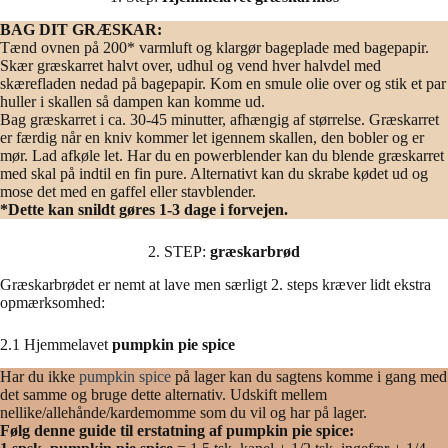
BAG DIT GRÆSKAR:
Tænd ovnen på 200* varmluft og klargør bageplade med bagepapir.
Skær græskarret halvt over, udhul og vend hver halvdel med
skærefladen nedad på bagepapir. Kom en smule olie over og stik et par
huller i skallen så dampen kan komme ud.
Bag græskarret i ca. 30-45 minutter, afhængig af størrelse. Græskarret
er færdig når en kniv kommer let igennem skallen, den bobler og er
mør. Lad afkøle let. Har du en powerblender kan du blende græskarret
med skal på indtil en fin pure. Alternativt kan du skrabe kødet ud og
mose det med en gaffel eller stavblender.
*Dette kan snildt gøres 1-3 dage i forvejen.
2. STEP:
græskarbrød
Græskarbrødet er nemt at lave men særligt 2. steps kræver lidt ekstra
opmærksomhed:
2.1 Hjemmelavet
pumpkin pie spice
Har du ikke
pumpkin spice
på lager kan du sagtens komme i gang med
det samme og bruge dette alternativ. Udskift mellem
nellike/allehånde/kardemomme som du vil og har på lager.
Følg denne guide til erstatning af pumpkin pie spice: