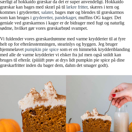
særligt af hokkaido græskar da det er super anvendeligt. Hokkaido
græskar kan bages med skræl på til
lækre fritter
, skæres i tern og
kommes i gryderetter,
salater
, bages mør og blendes til græskarmos
som kan bruges i
gryderetter
,
pandekager
, muffins OG kager. Det
geniale ved græskarmos i kager er de bidrager med fugt og naturlig
sødme, hvilket gør vores græskarbrød svampet.
Vi fuldender vores græskardrømme med varme krydderier til at fyre
helt op for efterårsstemningen, stearinlys og hyggen. Jeg bruger
hjemmelavet
pumpkin pie spice
som er en himmelsk krydderiblanding
med alle de varme krydderier vi elsker fra jul men også snildt kan
bruges til efterår. (piiiiift prøv at drys lidt pumpkin pie spice på dine
græskarfritter inden du bager dem, dahm det smager godt).