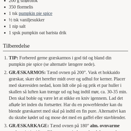
200
g
smørblok
350
flormelis
1
tsk
pumpkin pie spice
½
tsk
vaniljesukker
1
nip
salt
1
spsk
pumpkin oat barista drik
Tilberedelse
TIP:
Forbered gerne græskarmos i god tid og bland din
pumpkin pie spice (se alternativ længere nede).
GRÆSKARMOS:
Tænd ovnen på 200°. Vask et hokkaido
græskar, skær det herefter midt over og udhul for kerner. Placer
med skæresiden nedad, kom lidt olie på og prik et par huller i
skallen så luften kan trænge ud og bag indtil mør, ca. 30-35 min.
Den skal boble og være let at stikke en kniv igennem. Lad det
afkøle let inden du fortsætter. Har du en powerblender kan du
blende græskarret med skal på indtil en fin pure. Alternativt kan
du skrabe kødet ud og mose det med en gaffel eller stavblender.
GRÆSKARKAGE:
Tænd ovnen på 180°
alm. ovnvarme