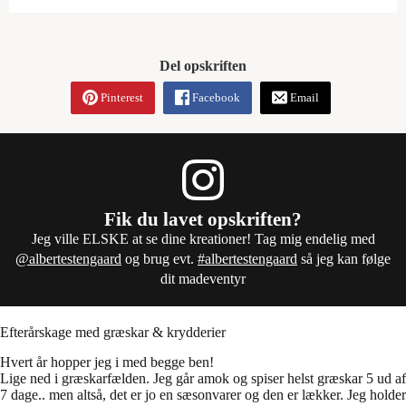
Del opskriften
Pinterest
Facebook
Email
Fik du lavet opskriften?
Jeg ville ELSKE at se dine kreationer! Tag mig endelig med
@albertestengaard
og brug evt.
#albertestengaard
så jeg kan følge
dit madeventyr
Efterårskage med græskar & krydderier
Hvert år hopper jeg i med begge ben!
Lige ned i græskarfælden. Jeg går amok og spiser helst græskar 5 ud af
7 dage.. men altså, det er jo en sæsonvarer og den er lækker. Jeg holder