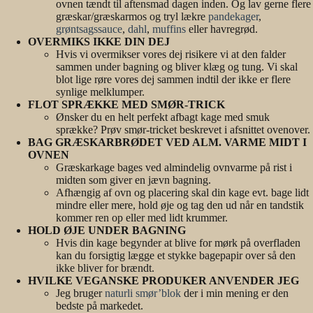
ovnen tændt til aftensmad dagen inden. Og lav gerne flere
græskar/græskarmos og tryl lækre
pandekager
,
grøntsagssauce
,
dahl
,
muffins
eller havregrød.
OVERMIKS IKKE DIN DEJ
Hvis vi overmikser vores dej risikere vi at den falder
sammen under bagning og bliver klæg og tung. Vi skal
blot lige røre vores dej sammen indtil der ikke er flere
synlige melklumper.
FLOT SPRÆKKE MED SMØR-TRICK
Ønsker du en helt perfekt afbagt kage med smuk
sprække? Prøv smør-tricket beskrevet i afsnittet ovenover.
BAG GRÆSKARBRØDET VED ALM. VARME MIDT I
OVNEN
Græskarkage bages ved almindelig ovnvarme på rist i
midten som giver en jævn bagning.
Afhængig af ovn og placering skal din kage evt. bage lidt
mindre eller mere, hold øje og tag den ud når en tandstik
kommer ren op eller med lidt krummer.
HOLD ØJE UNDER BAGNING
Hvis din kage begynder at blive for mørk på overfladen
kan du forsigtig lægge et stykke bagepapir over så den
ikke bliver for brændt.
HVILKE VEGANSKE PRODUKER ANVENDER JEG
Jeg bruger
naturli smør’blok
der i min mening er den
bedste på markedet.