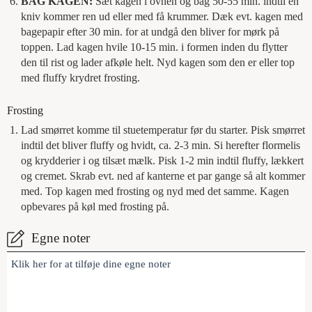
BAG KAGEN:
Sæt kagen i ovnen og bag 50-55 min. indtil en
kniv kommer ren ud eller med få krummer. Dæk evt. kagen med
bagepapir efter 30 min. for at undgå den bliver for mørk på
toppen. Lad kagen hvile 10-15 min. i formen inden du flytter
den til rist og lader afkøle helt. Nyd kagen som den er eller top
med fluffy krydret frosting.
Frosting
Lad smørret komme til stuetemperatur før du starter. Pisk smørret
indtil det bliver fluffy og hvidt, ca. 2-3 min. Si herefter flormelis
og krydderier i og tilsæt mælk. Pisk 1-2 min indtil fluffy, lækkert
og cremet. Skrab evt. ned af kanterne et par gange så alt kommer
med. Top kagen med frosting og nyd med det samme. Kagen
opbevares på køl med frosting på.
Egne noter
Klik her for at tilføje dine egne noter