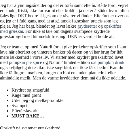
Jeg har 2 yndlingsårstider og det er forår samt efterår. Både fordi vejret
er smukt, friskt, ikke for varmt eller koldt – ja det er årstider hvor luften
føles lige DET bedre. Ligesom de råvarer vi finder. Efteråret er over os
og jeg er i fuld gang med at at gå amok i græskar, præcis som jeg
plejer. Jeg har bagt, blendet og lavet lækre
gryderetter
og
opskrifter
med græskar
. For ikke at tale om dagens svampede krydrede
græskarbrød med himmelsk frosting. DEN er værd at holde af.
Jeg er teamet op med Naturli for at give jer lækre opskrifter som I kan
lave når efteråret og vinteren banker på døren og vi har brug for lidt
mere lækkerhed i vores liv. Vi starter med krydret græskarbrød lavet
med
pumpkin pie spice
og Naturli’ limited edition
oat pumpkin drink
og selvfølgelig deres ikoniske smørblok der ikke fåes bedre. Kan du
ikke få fingre i mælken, bruger du blot en anden plantedrik eller
almindelig mælk. Men de varme krydderier, dem må du ikke udelade.
Krydret og smagfuld
Kage med grønt
Uden æg og mælkeprodukter
Svampet
Efterårsfavorit
MUST BAKE…
Opskrift på svampet græskarbrød