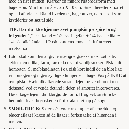
med en rist i midten. Klargør en mindre rugbrødsform med
bagepapir. Min form måler: 26 X 10 cm. Smelt herefter smørret
og lad afkøle let. Bland hvedemel, bagepulver, natron salt samt
krydderier og sæt til side.
TIP: Har du ikke hjemmelavet pumpkin pie spice brug
følgende:
1,5 tsk. kanel + 1/2 tsk. ingefær + 1/4 tsk. nellike +
1/4 tsk. allehånde + 1/2 tsk. kardemomme + lidt fintrevet
muskatnød.
I stor skål kom den angivne mængde græskarmos, oat latte,
æblecidereddike, farin, rørsukker samt vaniljesukker. Pisk indtil
homogen. Si melblandingen i og pisk kort indtil dejen blot lige
er homogen og ingen synlige klumper er tilbage. Pas på IKKE at
overpiske. Hæld dit afkølede smør i dejen og vend rundt med
dejspatel ved at vende det ind i dejen så smørret inkorporeres.
Hæld kagedejen i din klargjorde form. Brug evt. smørtricket
herunder hvis du ønsker en flot krakeleret top på kagen.
SMØR-TRICK:
Skær 2-3 tynde rektangler af smørblok og
placer aflagt i kagen så de ligger i forlængelse af hinanden i
midten.