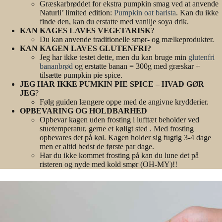
Græskarbrøddet for ekstra pumpkin smag ved at anvende
Naturli’ limited edition:
Pumpkin oat barista
. Kan du ikke
finde den, kan du erstatte med vanilje soya drik.
KAN KAGES LAVES VEGETARISK
?
Du kan anvende traditionelle smør- og mælkeprodukter.
KAN KAGEN LAVES GLUTENFRI?
Jeg har ikke testet dette, men du kan bruge min
glutenfri
bananbrød
og erstatte banan = 300g med græskar +
tilsætte pumpkin pie spice.
JEG HAR IKKE PUMKIN PIE SPICE – HVAD GØR
JEG
?
Følg guiden længere oppe med de angivne krydderier.
OPBEVARING OG HOLDBARHED
Opbevar kagen uden frosting i lufttæt beholder ved
stuetemperatur, gerne et køligt sted . Med frosting
opbevares det på køl. Kagen holder sig fugtig 3-4 dage
men er altid bedst de første par dage.
Har du ikke kommet frosting på kan du lune det på
risteren og nyde med kold smør (OH-MY)!!