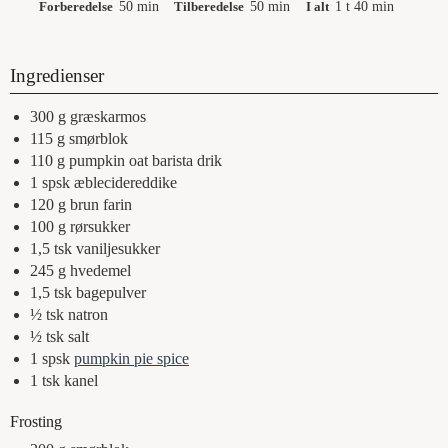
Forberedelse
50
min
Tilberedelse
50
min
I alt
1
t
40
min
Ingredienser
300
g
græskarmos
115
g
smørblok
110
g
pumpkin oat barista drik
1
spsk
æblecidereddike
120
g
brun farin
100
g
rørsukker
1,5
tsk
vaniljesukker
245
g
hvedemel
1,5
tsk
bagepulver
½
tsk
natron
½
tsk
salt
1
spsk
pumpkin pie spice
1
tsk
kanel
Frosting