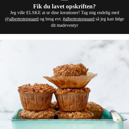
Fik du lavet opskriften?
Jeg ville ELSKE at se dine kreationer! Tag mig endelig med
@albertestengaard
og brug evt.
#albertestengaard
så jeg kan følge
dit madeventyr