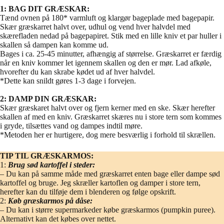
1: BAG DIT GRÆSKAR:
Tænd ovnen på 180* varmluft og klargør bageplade med bagepapir.
Skær græskarret halvt over, udhul og vend hver halvdel med
skærefladen nedad på bagepapiret. Stik med en lille kniv et par huller i
skallen så dampen kan komme ud.
Bages i ca. 25-45 minutter, afhængig af størrelse. Græskarret er færdig
når en kniv kommer let igennem skallen og den er mør. Lad afkøle,
hvorefter du kan skrabe kødet ud af hver halvdel.
*Dette kan snildt gøres 1-3 dage i forvejen.
2: DAMP DIN GRÆSKAR:
Skær græskaret halvt over og fjern kerner med en ske. Skær herefter
skallen af med en kniv. Græskarret skæres nu i store tern som kommes
i gryde, tilsættes vand og dampes indtil møre.
*Metoden her er hurtigere, dog mere besværlig i forhold til skrællen.
TIP TIL GRÆSKARMOS:
1:
Brug sød kartoffel i steder:
– Du kan på samme måde med græskarret enten bage eller dampe sød
kartoffel og bruge. Jeg skræller kartoflen og damper i store tern,
herefter kan du tilføje dem i blenderen og følge opskrift.
2:
Køb græskarmos på dåse:
– Du kan i større supermarkeder købe græskarmos (pumpkin puree).
Alternativt kan det købes over nettet.