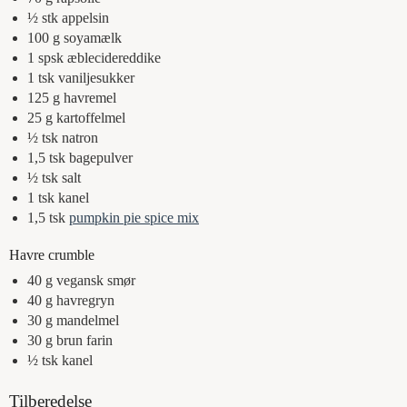
½
stk
appelsin
100
g
soyamælk
1
spsk
æblecidereddike
1
tsk
vaniljesukker
125
g
havremel
25
g
kartoffelmel
½
tsk
natron
1,5
tsk
bagepulver
½
tsk
salt
1
tsk
kanel
1,5
tsk
pumpkin pie spice mix
Havre crumble
40
g
vegansk smør
40
g
havregryn
30
g
mandelmel
30
g
brun farin
½
tsk
kanel
Tilberedelse