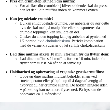
Pres din crumletop let ned i din muffin:
For at sikre din crumbledej bliver siddende skal du presse
den let den i din muffins inden de kommer i ovnen.
Kan jeg udelade crumble?
Du kan snildt udelade crumble. Jeg anbefaler du gør dette
hvis de skal med på madpakke eller transporteres da
crumble toppingen kan smuldre en del.
Ønsker du anden topping kan jeg anbefale at pynte med
1/2 portion
hvid chokoladeskum
. Perfekt kombination
med de varme krydderier og let syrlige chokoladeskum.
Lad dine muffins afkøle 10 min. i formen før du flytter dem:
Lad dine muffins stå i muffins formen 10 min. inden du
flytter dem til rist. Så når de at samle sig.
Holdbarhed og opbevaring af veganske græskarmuffins:
Opbevar dine muffins i lufttæt beholder enten ved
stuetemperatur eller på køl i op til 4 dage afhængig af
hvorvidt du har crumble eller ej. De holder længere uden
+ på køl, og kan nemmere fryses ned. På frys kan de
opbevares ca. 1 måneds tid.