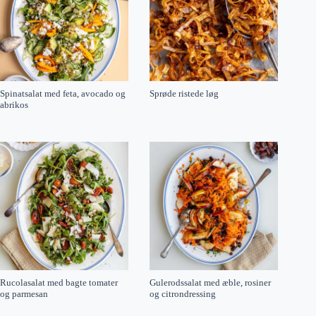
Spinatsalat med feta, avocado og
Sprøde ristede løg
abrikos
Rucolasalat med bagte tomater
Gulerodssalat med æble, rosiner
og parmesan
og citrondressing