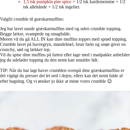
1,5 tsk pumpkin pire spice
= 1/2 tsk kardemomme + 1/2
tsk allehånde + 1/2 tsk ingefær.
Valgfri crumble til græskarmuffins:
Jeg har lavet sunde græskarmuffins med og uden crumble topping.
Begge lækre, svampede og smagfulde.
Meeen vil du gå ALL IN kan dine muffins toppes med sprød topping.
Crumble lavet på havregryn, mandelmel, brun farin og smør giver en
crunchy, sød og lækker top.
Vil du spise dine muffins på farten eller tage med i madpakke anbefaler
jeg du udelader topping da den nemt kan smuldre lidt.
TIP: Når du har lagt havre crumblen ovenpå dine græskarmuffins er
det vigtigt du presser det let ned i dejen, ellers kan det nemt falde af
efter bagning. Og vi ønsker jo ikke at miste vores crumble 😉