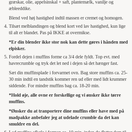
græskar, olie, appelsinskal + saft, plantemælk, vanilje og
æbleeddike.
Blend ved høj hastighed indtil massen er cremet og homogen.
Tilsæt melblandingen og blend kort ved lav hastighed, kun lige
til alt er blandet. Pas på IKKE at overmikse.
*Er din blender ikke stor nok kan dette gøres i hånden med
elpisker.
Fordel dejen i muffins forme ca 3/4 dele fyldt. Top evt. med
havrecrumble og tryk det let ned i dejen så det hænger fast.
Sæt din muffinsplade i forvarmet ovn. Bag store muffins ca. 25-
30 min indtil en tandstik kommer ren ud eller med lidt krummer
siddende. For mindre muffins bag ca. 18-20 min.
*Hold øje, alle ovne er forskellige og vi ønsker ikke tørre
muffins.
*Ønsker du at tranportere dine muffins eller have med på
madpakke anbefaler jeg at udelade crumble da det kan
smuldre en del.