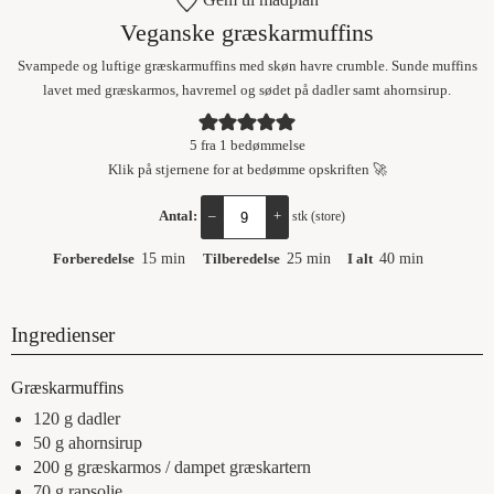
Veganske græskarmuffins
Svampede og luftige græskarmuffins med skøn havre crumble. Sunde muffins
lavet med græskarmos, havremel og sødet på dadler samt ahornsirup.
5
fra 1 bedømmelse
Klik på stjernene for at bedømme opskriften 🚀
Antal:
–
+
stk (store)
Forberedelse
15
min
Tilberedelse
25
min
I alt
40
min
Ingredienser
Græskarmuffins
120
g
dadler
50
g
ahornsirup
200
g
græskarmos / dampet græskartern
70
g
rapsolie