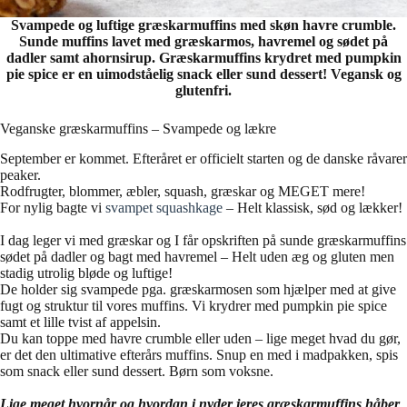
Svampede og luftige græskarmuffins med skøn havre crumble.
Sunde muffins lavet med græskarmos, havremel og sødet på
dadler samt ahornsirup. Græskarmuffins krydret med pumpkin
pie spice er en uimodståelig snack eller sund dessert! Vegansk og
glutenfri.
Veganske græskarmuffins – Svampede og lækre
September er kommet. Efteråret er officielt starten og de danske råvarer
peaker.
Rodfrugter, blommer, æbler, squash, græskar og MEGET mere!
For nylig bagte vi
svampet squashkage
– Helt klassisk, sød og lækker!
I dag leger vi med græskar og I får opskriften på sunde græskarmuffins
sødet på dadler og bagt med havremel – Helt uden æg og gluten men
stadig utrolig bløde og luftige!
De holder sig svampede pga. græskarmosen som hjælper med at give
fugt og struktur til vores muffins. Vi krydrer med pumpkin pie spice
samt et lille tvist af appelsin.
Du kan toppe med havre crumble eller uden – lige meget hvad du gør,
er det den ultimative efterårs muffins. Snup en med i madpakken, spis
som snack eller sund dessert. Børn som voksne.
Lige meget hvornår og hvordan i nyder jeres græskarmuffins håber