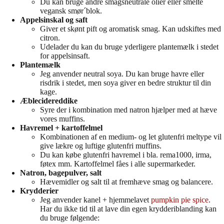
Du kan bruge andre smagsneutrale olier eller smelte
vegansk smør´blok.
Appelsinskal og saft
Giver et skønt pift og aromatisk smag. Kan udskiftes med
citron.
Udelader du kan du bruge yderligere plantemælk i stedet
for appelsinsaft.
Plantemælk
Jeg anvender neutral soya. Du kan bruge havre eller
risdrik i stedet, men soya giver en bedre struktur til din
kage.
Æblecidereddike
Syre der i kombination med natron hjælper med at hæve
vores muffins.
Havremel + kartoffelmel
Kombinationen af en medium- og let glutenfri meltype vil
give lækre og luftige glutenfri muffins.
Du kan købe glutenfri havremel i bla. rema1000, irma,
føtex mm. Kartoffelmel fåes i alle supermarkeder.
Natron, bagepulver, salt
Hævemidler og salt til at fremhæve smag og balancere.
Krydderier
Jeg anvender kanel + hjemmelavet
pumpkin pie spice
.
Har du ikke tid til at lave din egen krydderiblanding kan
du bruge følgende: