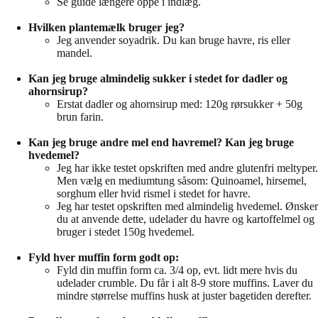
Se guide længere oppe i indlæg.
Hvilken plantemælk bruger jeg?
Jeg anvender soyadrik. Du kan bruge havre, ris eller
mandel.
Kan jeg bruge almindelig sukker i stedet for dadler og
ahornsirup?
Erstat dadler og ahornsirup med: 120g rørsukker + 50g
brun farin.
Kan jeg bruge andre mel end havremel? Kan jeg bruge
hvedemel?
Jeg har ikke testet opskriften med andre glutenfri meltyper.
Men vælg en mediumtung såsom: Quinoamel, hirsemel,
sorghum eller hvid rismel i stedet for havre.
Jeg har testet opskriften med almindelig hvedemel. Ønsker
du at anvende dette, udelader du havre og kartoffelmel og
bruger i stedet 150g hvedemel.
Fyld hver muffin form godt op:
Fyld din muffin form ca. 3/4 op, evt. lidt mere hvis du
udelader crumble. Du får i alt 8-9 store muffins. Laver du
mindre størrelse muffins husk at juster bagetiden derefter.