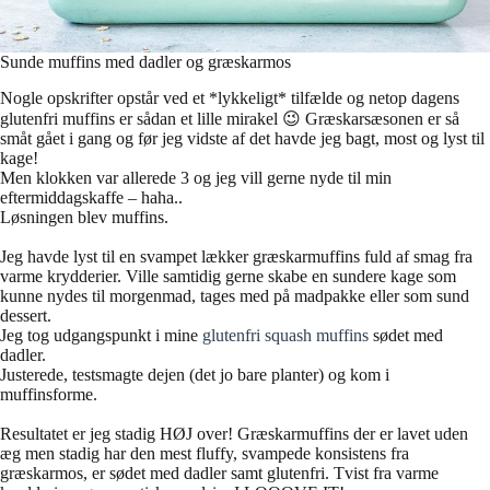
Sunde muffins med dadler og græskarmos
Nogle opskrifter opstår ved et *lykkeligt* tilfælde og netop dagens
glutenfri muffins er sådan et lille mirakel 😉 Græskarsæsonen er så
småt gået i gang og før jeg vidste af det havde jeg bagt, most og lyst til
kage!
Men klokken var allerede 3 og jeg vill gerne nyde til min
eftermiddagskaffe – haha..
Løsningen blev muffins.
Jeg havde lyst til en svampet lækker græskarmuffins fuld af smag fra
varme krydderier. Ville samtidig gerne skabe en sundere kage som
kunne nydes til morgenmad, tages med på madpakke eller som sund
dessert.
Jeg tog udgangspunkt i mine
glutenfri squash muffins
sødet med
dadler.
Justerede, testsmagte dejen (det jo bare planter) og kom i
muffinsforme.
Resultatet er jeg stadig HØJ over! Græskarmuffins der er lavet uden
æg men stadig har den mest fluffy, svampede konsistens fra
græskarmos, er sødet med dadler samt glutenfri. Tvist fra varme