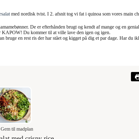
esalat
med nordisk tvist. I 2. afsnit tog vi fat i quinoa som vores main 
 edamamebønner. De er efterhånden brugt og kendt af mange og en genia
iger KAPOW! Du kommer til at ville lave den igen og igen.
bruge en rest ris der har stået og kigget på dig et par dage. Har du ik
Gem til madplan
alat med crispy rice