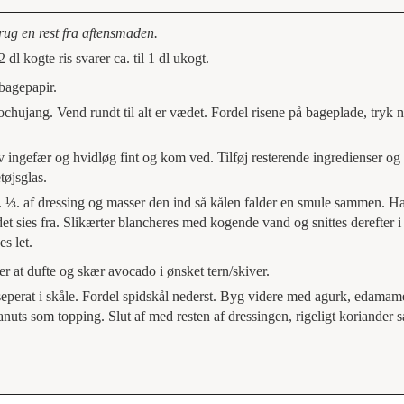
rug en rest fra aftensmaden.
 dl kogte ris svarer ca. til 1 dl ukogt.
bagepapir.
chujang. Vend rundt til alt er vædet. Fordel risene på bageplade, tryk 
iv ingefær og hvidløg fint og kom ved. Tilføj resterende ingredienser og
tøjsglas.
a. ⅓. af dressing og masser den ind så kålen falder en smule sammen. H
sies fra. Slikærter blancheres med kogende vand og snittes derefter i
s let.
r at dufte og skær avocado i ønsket tern/skiver.
 seperat i skåle. Fordel spidskål nederst. Byg videre med agurk, edama
anuts som topping. Slut af med resten af dressingen, rigeligt koriander 