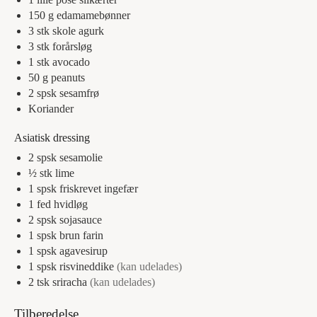
150
g
edamamebønner
3
stk
skole agurk
3
stk
forårsløg
1
stk
avocado
50
g
peanuts
2
spsk
sesamfrø
Koriander
Asiatisk dressing
2
spsk
sesamolie
½
stk
lime
1
spsk
friskrevet ingefær
1
fed
hvidløg
2
spsk
sojasauce
1
spsk
brun farin
1
spsk
agavesirup
1
spsk
risvineddike
(kan udelades)
2
tsk
sriracha
(kan udelades)
Tilberedelse