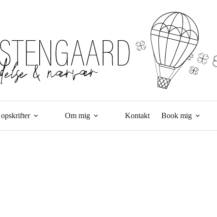
opskrifter
Om mig
Kontakt
Book mig