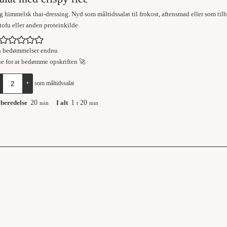
immelsk thai-dressing. Nyd som måltidssalat til frokost, aftensmad eller som tilbe
t tofu eller anden proteinkilde.
n bedømmelser endnu
ne for at bedømme opskriften 🚀
+
som måltidssalat
lberedelse
20
I alt
1
20
min
t
min