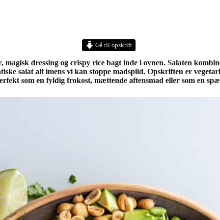
Gå til opskrift
agisk dressing og crispy rice bagt inde i ovnen. Salaten kombinere
iatiske salat alt imens vi kan stoppe madspild. Opskriften er vegetari
Perfekt som en fyldig frokost, mættende aftensmad eller som en spæn