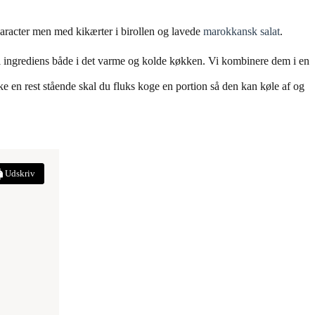
character men med kikærter i birollen og lavede
marokkansk salat
.
l ingrediens både i det varme og kolde køkken. Vi kombinere dem i en
ke en rest stående skal du fluks koge en portion så den kan køle af og
Udskriv