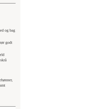
ned og bag
 rør godt
æld
 skrå
mebønner,
samt