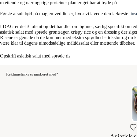
mættende og næringsrige proteiner planteriget har at byde på.
Første afsnit bød på magien ved linser, hvor vi lavede den lækreste
lins
I DAG er det 3. afsnit og det handler om bønner, særlig specifikt om
asiatisk salat med sprøde grøntsager, crispy rice og en dressing der s
Risene er geniale da de kommer med ekstra sprødhed = tekstur og du kan 
være klar til dagens uimodståelige måltidssalat eller mættende tilbehør.
Opskrift asiatisk salat med sprøde ris
Reklamelinks er markeret med*
Asiatisk s