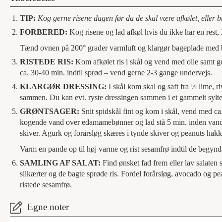
TIP:
Kog gerne risene dagen før da de skal være afkølet, eller b
FORBERED:
Kog risene og lad afkøl hvis du ikke har en rest, 2
Tænd ovnen på 200° grader varmluft og klargør bageplade med 
RISTEDE RIS:
Kom afkølet ris i skål og vend med olie samt go
ca. 30-40 min. indtil sprød – vend gerne 2-3 gange undervejs.
KLARGØR DRESSING:
I skål kom skal og saft fra ½ lime, r
sammen. Du kan evt. ryste dressingen sammen i et gammelt sylte
GRØNTSAGER:
Snit spidskål fint og kom i skål, vend med c
kogende vand over edamamebønner og lad stå 5 min. inden vandet 
skiver. Agurk og forårsløg skæres i tynde skiver og peanuts hakke
Varm en pande op til høj varme og rist sesamfrø indtil de begynde
SAMLING AF SALAT:
Find ønsket fad frem eller lav salaten
silkærter og de bagte sprøde ris. Fordel forårsløg, avocado og pe
ristede sesamfrø.
Egne noter