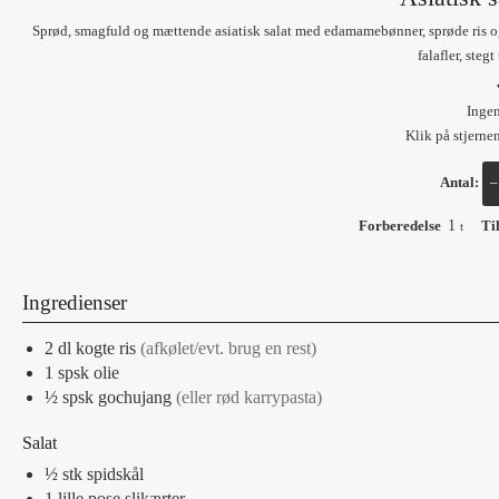
Sprød, smagfuld og mættende asiatisk salat med edamamebønner, sprøde ris og h
falafler, steg
Inge
Klik på stjerne
Antal:
–
Forberedelse
1
Ti
t
Ingredienser
2
dl
kogte ris
(afkølet/evt. brug en rest)
1
spsk
olie
½
spsk
gochujang
(eller rød karrypasta)
Salat
½
stk
spidskål
1
lille pose
slikærter