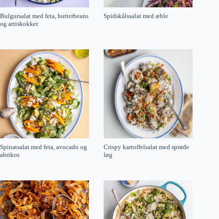
Bulgursalat med feta, butterbeans
Spidskålssalat med æble
og artiskokker
Spinatsalat med feta, avocado og
Crispy kartoffelsalat med sprøde
abrikos
løg