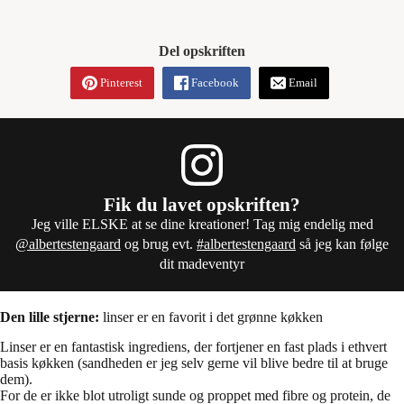
Del opskriften
Pinterest
Facebook
Email
Fik du lavet opskriften?
Jeg ville ELSKE at se dine kreationer! Tag mig endelig med
@albertestengaard
og brug evt.
#albertestengaard
så jeg kan følge
dit madeventyr
Den lille stjerne:
linser er en favorit i det grønne køkken
Linser er en fantastisk ingrediens, der fortjener en fast plads i ethvert
basis køkken (sandheden er jeg selv gerne vil blive bedre til at bruge
dem).
For de er ikke blot utroligt sunde og proppet med fibre og protein, de