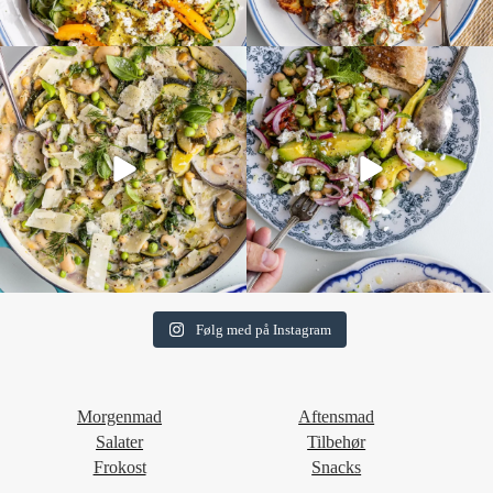
Følg med på Instagram
Morgenmad
Aftensmad
Salater
Tilbehør
Frokost
Snacks