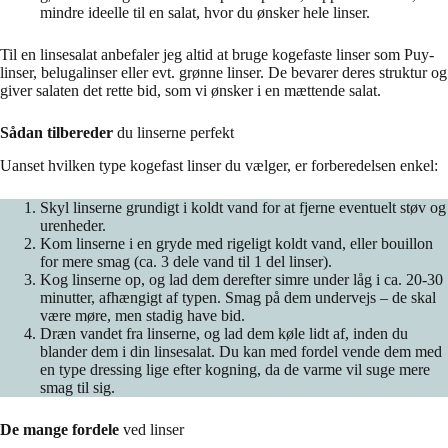
mindre ideelle til en salat, hvor du ønsker hele linser.
Til en linsesalat anbefaler jeg altid at bruge kogefaste linser som Puy-
linser, belugalinser eller evt. grønne linser. De bevarer deres struktur og
giver salaten det rette bid, som vi ønsker i en mættende salat.
Sådan tilbereder
du linserne perfekt
Uanset hvilken type kogefast linser du vælger, er forberedelsen enkel:
Skyl linserne grundigt i koldt vand for at fjerne eventuelt støv og
urenheder.
Kom linserne i en gryde med rigeligt koldt vand, eller bouillon
for mere smag (ca. 3 dele vand til 1 del linser).
Kog linserne op, og lad dem derefter simre under låg i ca. 20-30
minutter, afhængigt af typen. Smag på dem undervejs – de skal
være møre, men stadig have bid.
Dræn vandet fra linserne, og lad dem køle lidt af, inden du
blander dem i din linsesalat. Du kan med fordel vende dem med
en type dressing lige efter kogning, da de varme vil suge mere
smag til sig.
De mange fordele
ved linser