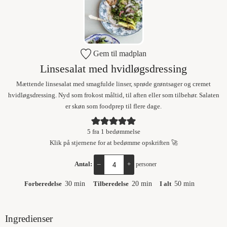
Gem til madplan
Linsesalat med hvidløgsdressing
Mættende linsesalat med smagfulde linser, sprøde grøntsager og cremet
hvidløgsdressing. Nyd som frokost måltid, til aften eller som tilbehør. Salaten
er skøn som foodprep til flere dage.
5
fra 1 bedømmelse
Klik på stjernene for at bedømme opskriften 🚀
Antal:
–
+
personer
Forberedelse
30
min
Tilberedelse
20
min
I alt
50
min
Ingredienser