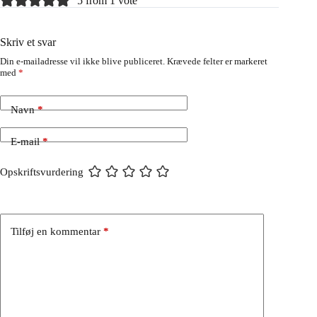
5 from 1 vote
Skriv et svar
Din e-mailadresse vil ikke blive publiceret.
Krævede felter er markeret
med
*
Navn
*
E-mail
*
Opskriftsvurdering
Tilføj en kommentar
*