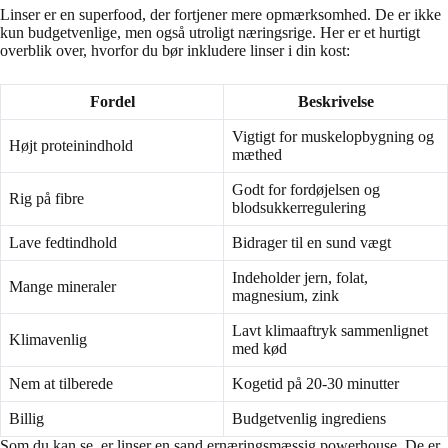
Linser er en superfood, der fortjener mere opmærksomhed. De er ikke
kun budgetvenlige, men også utroligt næringsrige. Her er et hurtigt
overblik over, hvorfor du bør inkludere linser i din kost:
Fordel
Beskrivelse
Vigtigt for muskelopbygning og
Højt proteinindhold
mæthed
Godt for fordøjelsen og
Rig på fibre
blodsukkerregulering
Lave fedtindhold
Bidrager til en sund vægt
Indeholder jern, folat,
Mange mineraler
magnesium, zink
Lavt klimaaftryk sammenlignet
Klimavenlig
med kød
Nem at tilberede
Kogetid på 20-30 minutter
Billig
Budgetvenlig ingrediens
Som du kan se, er linser en sand ernæringsmæssig powerhouse. De er