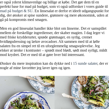
er også yderst klimavenlige og billige at købe. Det gør dem til en
perfekt base for mad på budget, som vi også udforsker i vores guide til
mad på budget & SU
. En linsesalat er derfor et ideelt udgangspunkt for
dig, der ønsker at spise sundere, grønnere og mere økonomisk, uden at
gå på kompromis med smagen.
Men en god linsesalat handler ikke blot om linserne. Det er samspillet
mellem de forskellige ingredienser, der skaber magien. I dag leger vi
med friske krydderurter, sprøde grøntsager, en syrlig, cremet
hvidløgsdressing og lækre avocadoer. Alt sammen med til at løfte
salaten fra en simpel ret til en uforglemmelig smagsoplevelse. Jeg
elsker at tænke i kontraster – sprødt mod blødt, sødt mod syrligt, mildt
mod krydret. Det er med til at gøre hver bid interessant.
Ønsker du mere inspiration kan du dykke ned i
15 sunde salater
, der er
nogle af mine favoritter jeg laver igen og igen.