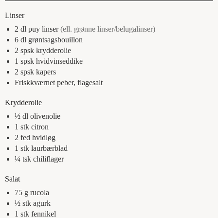
Linser
2
dl
puy linser
(ell. grønne linser/belugalinser)
6
dl
grøntsagsbouillon
2
spsk
krydderolie
1
spsk
hvidvinseddike
2
spsk
kapers
Friskkværnet peber, flagesalt
Krydderolie
½
dl
olivenolie
1
stk
citron
2
fed
hvidløg
1
stk
laurbærblad
¼
tsk
chiliflager
Salat
75
g
rucola
½
stk
agurk
1
stk
fennikel