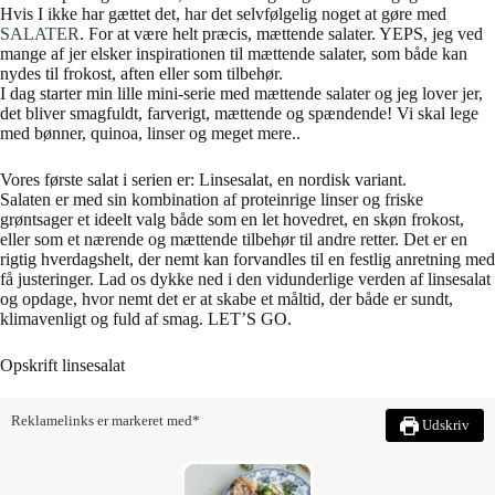
Hvis I ikke har gættet det, har det selvfølgelig noget at gøre med
SALATER
. For at være helt præcis, mættende salater. YEPS, jeg ved
mange af jer elsker inspirationen til mættende salater, som både kan
nydes til frokost, aften eller som tilbehør.
I dag starter min lille mini-serie med mættende salater og jeg lover jer,
det bliver smagfuldt, farverigt, mættende og spændende! Vi skal lege
med bønner, quinoa, linser og meget mere..
Vores første salat i serien er: Linsesalat, en nordisk variant.
Salaten er med sin kombination af proteinrige linser og friske
grøntsager et ideelt valg både som en let hovedret, en skøn frokost,
eller som et nærende og mættende tilbehør til andre retter. Det er en
rigtig hverdagshelt, der nemt kan forvandles til en festlig anretning med
få justeringer. Lad os dykke ned i den vidunderlige verden af linsesalat
og opdage, hvor nemt det er at skabe et måltid, der både er sundt,
klimavenligt og fuld af smag. LET’S GO.
Opskrift linsesalat
Reklamelinks er markeret med*
Udskriv