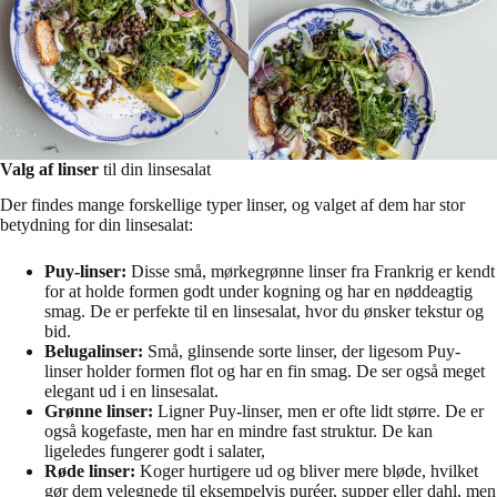
Valg af linser
til din linsesalat
Der findes mange forskellige typer linser, og valget af dem har stor
betydning for din linsesalat:
Puy-linser:
Disse små, mørkegrønne linser fra Frankrig er kendt
for at holde formen godt under kogning og har en nøddeagtig
smag. De er perfekte til en linsesalat, hvor du ønsker tekstur og
bid.
Belugalinser:
Små, glinsende sorte linser, der ligesom Puy-
linser holder formen flot og har en fin smag. De ser også meget
elegant ud i en linsesalat.
Grønne linser:
Ligner Puy-linser, men er ofte lidt større. De er
også kogefaste, men har en mindre fast struktur. De kan
ligeledes fungerer godt i salater,
Røde linser:
Koger hurtigere ud og bliver mere bløde, hvilket
gør dem velegnede til eksempelvis puréer, supper eller dahl, men