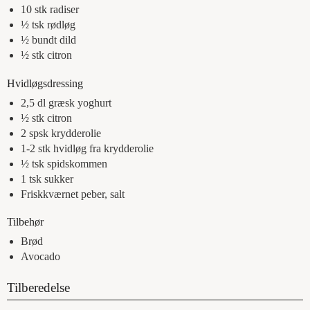
10
stk
radiser
½
tsk
rødløg
½
bundt
dild
½
stk
citron
Hvidløgsdressing
2,5
dl
græsk yoghurt
½
stk
citron
2
spsk
krydderolie
1-2
stk
hvidløg fra krydderolie
½
tsk
spidskommen
1
tsk
sukker
Friskkværnet peber, salt
Tilbehør
Brød
Avocado
Tilberedelse