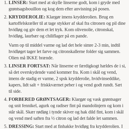
LINSER:
Start med at skylle linserne godt, kom i gryde med
grøntsagsbouillon og kog dem efter anvisning på posen.
KRYDDEROLIE:
Klargør imens krydderolien. Brug en
kartoffelskræller til at tage stykker af skal fra citronen og pil dine
hvidløg og giv dem et let tryk. Kom olivenolie, citronskal,
hvidløg, laurbær og chiliflager på en pande.
Varm op til middel varme og lad det hele simre 2-3 min, indtil
hvidløget tager let farve og citronskallerne folder sig sammen.
Olien må IKKE brænde.
LINSER FORTSAT:
Når linserne er færdigkogt hældes de i si,
så det overskydende vand kommer fra. Kom i skål og vend,
imens de stadig er varme, 2 spsk krydderolie, hvidvinseddike,
kapers, lidt salt + friskkværnet peber i og vend godt rundt. Sæt
til side.
FORBERED GRØNTSAGER:
Klargør og vask grøntsager
og snit fennikel, agurk og radiser fint på mandolinjern og kom i
står skål. Skær rødløg i tynde skiver og hak dild fint, kom i skål
og vend med saften fra ½ citron og lad det falde let sammen.
DRESSING:
Start med at finhakke hvidløg fra krydderolien. I