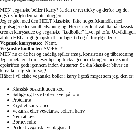
MEN veganske boller i karry? Ja den er ret tricky og derfor tog det
også 3 år før den ramte bloggen.
Jeg er gået med den HELT klassiske. Ikke noget fekumdik med
grøntsager eller sundheds-nudging. Her er der fuld valutta på klassisk
cremet karrysauce og veganske “kødboller” lavet på tofu. Udviklingen
af den HELT rigtige opskrift har taget tid og ét forsøg eller 5.
Vegansk karrysauce:
Nemt.
Veganske kødboller:
SVÆRT!!
MEN nu er de her og endelig spiller smag, konsistens og tilberedning.
Jeg anbefaler at du læser tips og tricks igennem længere nede samt
opskriften godt igennem inden du starter. Så din klassiker bliver en
klassiker i første forsøg!
Håber i vil elske veganske boller i karry ligeså meget som jeg, den er:
Klassisk opskrift uden kød
Saftige og faste boller lavet på tofu
Proteinrig
Krydret karrysauce
Vegansk eller vegetarisk boller i karry
Nem at lave
Børnevenlig
Perfekt vegansk hverdagsmad