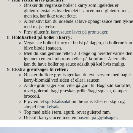
Ønsker du veganske boller i karry som ligeledes er
glutenfri erstattes hvedemelet i saucen med glutenfri mel,
men jeg har ikke testet dette.
Alternativt kan du udelade at lave opbagt sauce men tykne
med majsstivelse.
Prøv glutenfri
karrysauce lavet på grøntsager
.
Holdbarhed på boller i karry:
Veganske boller i karry er bedst på dagen, da bollerne kan
blive bløde i saucen.
Men du kan gemme retten 2-3 dage og herefter varme den
igennem enten i mikroovn eller på komfuret. Alternativt
kan du have boller og sauce adskilt på køl hvis muligt.
Ekstra grøntsager til retten:
Ønsker du flere grøntsager kan du evt. servere med bagte
karry-blomkål ved siden af eller i saucen.
Andre grøntsager som ville gå godt til: Bagt sød kartoffel,
revet gulerod, bagt græskar, grillet/bagt squash, dampet
broccoli.
Prøv en let
spidskålssalat
on the side. Eller en skøn og
simpel
fennikelsalat
.
Top med æble i tern, agurk, revet gulerod mm.
Udskift karrysaucen med en
baseret på grøntsager
.