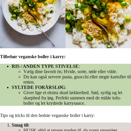
Tilbehør veganske boller i karry:
RIS / ANDEN TYPE STIVELSE
:
Vælg dine favorit ris; Hvide, sorte, røde eller vilde.
Du kan også servere pasta, gnocchi eller stegte kartofler til
retten.
SYLTEDE FORÅRSLØG
:
Giver lige et ekstra skud lækkerhed. Sød, syrlig og let
skarphed fra løg. Perfekt sammen med de milde tofu-
boller og let krydrede karrysauce.
Tips og tricks til den bedste veganske boller i karry:
Smag til:
HUSK altid at smage maden til, da vores smagsløg