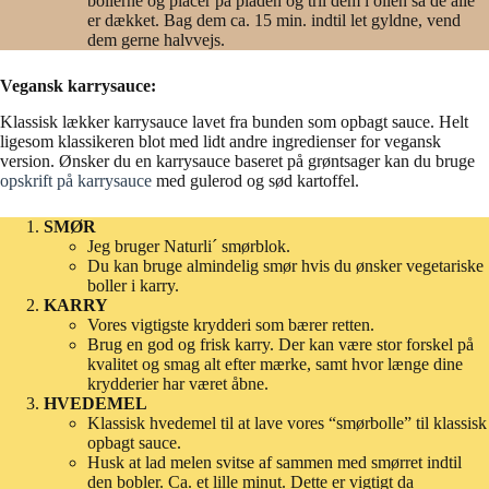
bollerne og placer på pladen og tril dem i olien så de alle
er dækket. Bag dem ca. 15 min. indtil let gyldne, vend
dem gerne halvvejs.
Vegansk karrysauce:
Klassisk lækker karrysauce lavet fra bunden som opbagt sauce. Helt
ligesom klassikeren blot med lidt andre ingredienser for vegansk
version. Ønsker du en karrysauce baseret på grøntsager kan du bruge
opskrift på karrysauce
med gulerod og sød kartoffel.
SMØR
Jeg bruger Naturli´ smørblok.
Du kan bruge almindelig smør hvis du ønsker vegetariske
boller i karry.
KARRY
Vores vigtigste krydderi som bærer retten.
Brug en god og frisk karry. Der kan være stor forskel på
kvalitet og smag alt efter mærke, samt hvor længe dine
krydderier har været åbne.
HVEDEMEL
Klassisk hvedemel til at lave vores “smørbolle” til klassisk
opbagt sauce.
Husk at lad melen svitse af sammen med smørret indtil
den bobler. Ca. et lille minut. Dette er vigtigt da