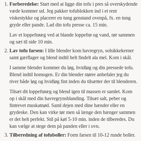
Forberedelse:
Start med at ligge din tofu i pres så overskydende
væde kommer ud. Jeg pakker tofublokken ind i et rent
viskestykke og placerer en tung genstand ovenpå, fx. en tung
gryde eller pande. Lad din tofu presse ca. 15 min.
Lav et loppefrøæg ved at blande loppefrø og vand, rør sammen
og sæt til side 10 min.
Lav tofu farsen:
I lille blender kom havregryn, solsikkekerner
samt gærflager og blend indtil helt findelt ala mel. Kom i skål.
I samme blender kommer du løg, hvidløg og din pressede tofu.
Blend indtil homogen. Er din blender større anbefaler jeg du
river både løg og hvidløg fint inden du tilsætter der til blenderen.
Tilsæt dit loppefrøæg og blend igen til massen er samlet. Kom
op i skål med din havregrynsblanding. Tilsæt salt, peber og
fintrevet muskatnød. Saml dejen med dine hænder eller en
grydeske. Den kan virke tør men så længe den hænger sammen
er det helt perfekt. Stil på køl 5-10 min. inden de tilberedes. Du
kan vælge at stege dem på panden eller i ovn.
Tilberedning af tofuboller:
Form farsen til 10-12 runde boller.