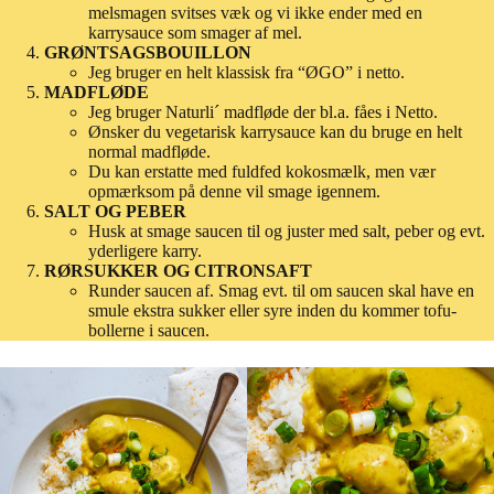
melsmagen svitses væk og vi ikke ender med en
karrysauce som smager af mel.
GRØNTSAGSBOUILLON
Jeg bruger en helt klassisk fra “ØGO” i netto.
MADFLØDE
Jeg bruger Naturli´ madfløde der bl.a. fåes i Netto.
Ønsker du vegetarisk karrysauce kan du bruge en helt
normal madfløde.
Du kan erstatte med fuldfed kokosmælk, men vær
opmærksom på denne vil smage igennem.
SALT OG PEBER
Husk at smage saucen til og juster med salt, peber og evt.
yderligere karry.
RØRSUKKER OG CITRONSAFT
Runder saucen af. Smag evt. til om saucen skal have en
smule ekstra sukker eller syre inden du kommer tofu-
bollerne i saucen.