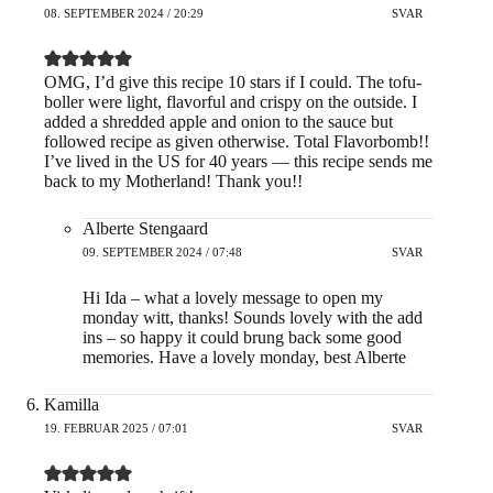
08. SEPTEMBER 2024 / 20:29
SVAR
OMG, I’d give this recipe 10 stars if I could. The tofu-
boller were light, flavorful and crispy on the outside. I
added a shredded apple and onion to the sauce but
followed recipe as given otherwise. Total Flavorbomb!!
I’ve lived in the US for 40 years — this recipe sends me
back to my Motherland! Thank you!!
Alberte Stengaard
09. SEPTEMBER 2024 / 07:48
SVAR
Hi Ida – what a lovely message to open my
monday witt, thanks! Sounds lovely with the add
ins – so happy it could brung back some good
memories. Have a lovely monday, best Alberte
Kamilla
19. FEBRUAR 2025 / 07:01
SVAR