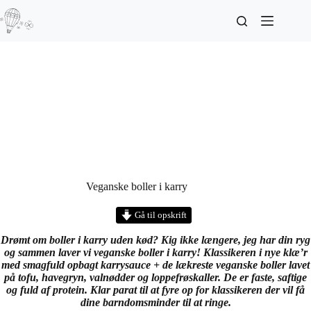
Veganske boller i karry
Gå til opskrift
Drømt om boller i karry uden kød? Kig ikke længere, jeg har din ryg
og sammen laver vi veganske boller i karry! Klassikeren i nye klæ’r
med smagfuld opbagt karrysauce + de lækreste veganske boller lavet
på tofu, havegryn, valnødder og loppefrøskaller. De er faste, saftige
og fuld af protein. Klar parat til at fyre op for klassikeren der vil få
dine barndomsminder til at ringe.