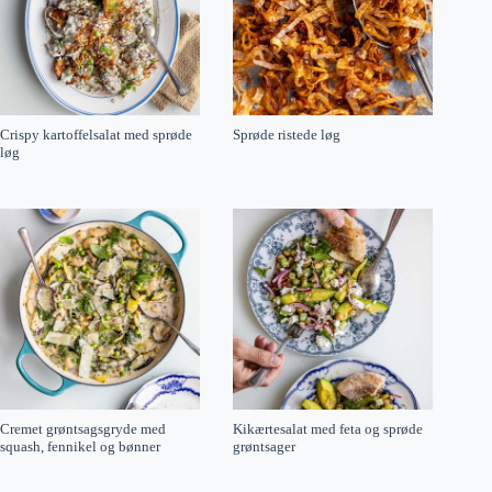
Crispy kartoffelsalat med sprøde
Sprøde ristede løg
løg
Cremet grøntsagsgryde med
Kikærtesalat med feta og sprøde
squash, fennikel og bønner
grøntsager