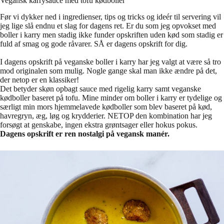
Vegansk karrysauce med tofu kødboller
Før vi dykker ned i ingredienser, tips og tricks og ideér til servering vil
jeg lige slå endnu et slag for dagens ret. Er du som jeg opvokset med
boller i karry men stadig ikke funder opskriften uden kød som stadig er
fuld af smag og gode råvarer. SÅ er dagens opskrift for dig.
I dagens opskrift på veganske boller i karry har jeg valgt at være så tro
mod originalen som mulig. Nogle gange skal man ikke ændre på det,
der netop er en klassiker!
Det betyder skøn opbagt sauce med rigelig karry samt veganske
kødboller baseret på tofu. Mine minder om boller i karry er tydelige og
særligt min mors hjemmelavede kødboller som blev baseret på kød,
havregryn, æg, løg og krydderier. NETOP den kombination har jeg
forsøgt at genskabe, ingen ekstra grøntsager eller hokus pokus.
Dagens opskrift er ren nostalgi på vegansk manér.