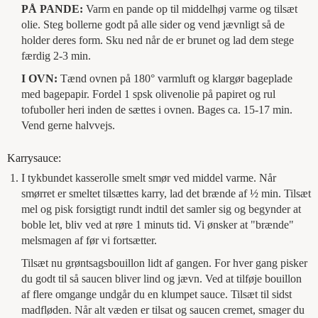
PÅ PANDE:
Varm en pande op til middelhøj varme og tilsæt
olie. Steg bollerne godt på alle sider og vend jævnligt så de
holder deres form. Sku ned når de er brunet og lad dem stege
færdig 2-3 min.
I OVN:
Tænd ovnen på 180° varmluft og klargør bageplade
med bagepapir. Fordel 1 spsk olivenolie på papiret og rul
tofuboller heri inden de sættes i ovnen. Bages ca. 15-17 min.
Vend gerne halvvejs.
Karrysauce:
I tykbundet kasserolle smelt smør ved middel varme. Når
smørret er smeltet tilsættes karry, lad det brænde af ½ min. Tilsæt
mel og pisk forsigtigt rundt indtil det samler sig og begynder at
boble let, bliv ved at røre 1 minuts tid. Vi ønsker at "brænde"
melsmagen af før vi fortsætter.
Tilsæt nu grøntsagsbouillon lidt af gangen. For hver gang pisker
du godt til så saucen bliver lind og jævn. Ved at tilføje bouillon
af flere omgange undgår du en klumpet sauce. Tilsæt til sidst
madfløden. Når alt væden er tilsat og saucen cremet, smager du