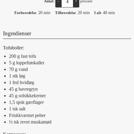
Antal:
–
+
personer
Forberedelse
20
min
Tilberedelse
20
min
I alt
40
min
Ingredienser
Tofuboller:
200
g
fast tofu
5
g
loppefrøskaller
70
g
vand
1
stk
løg
1
fed
hvidløg
45
g
havregryn
45
g
solsikkekerner
1,5
spsk
gærflager
1
tsk
salt
Friskkværnet peber
½
tsk
revet muskatnød