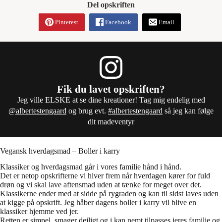
Del opskriften
Pinterest
Facebook
Email
Fik du lavet opskriften?
Jeg ville ELSKE at se dine kreationer! Tag mig endelig med
@albertestengaard
og brug evt.
#albertestengaard
så jeg kan følge
dit madeventyr
Vegansk hverdagsmad – Boller i karry
Klassiker og hverdagsmad går i vores familie hånd i hånd.
Det er netop opskrifterne vi hiver frem når hverdagen kører for fuld
drøn og vi skal lave aftensmad uden at tænke for meget over det.
Klassikerne ender med at sidde på rygraden og kan til sidst laves uden
at kigge på opskrift. Jeg håber dagens boller i karry vil blive en
klassiker hjemme ved jer.
Retten er simpel, smager dejligt og i kan nemt tilpasses jeres familie og