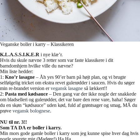
Veganske boller i karry – Klassikeren
K.L.A.S.S.I.K.E.R
i nye klæ’r.
Hvis du skule nævne 3 retter som var faste klassikere i dit
barndomhjem hvilke ville du nævne?
Min liste hedder:
1:
Kno’r lasagne
– Åh yes 90’er barn på højt plan, og vi brugte
selfølgelig tricket om ekstra revet gulerødder i saucen. Hvis du søger
min re-brandet version er
vegansk lasagne
så lækkert!!
2:
Pasta med kødsauce
– Den gang var der ikke nogle der snakkede
om bladselleri og gulerødder, det var bare den rene vare, haha! Søger
du en skøn “kødsauce” uden kød, fuld af grøntsager og smag, MÅ du
prøve
vegansk bolognese
.
NU til nr. 3!!
Som TA DA er boller i karry.
Min mors gode gamle boller i karry som jeg kunne spise hver dag hvis
nogle spurgte mig (Madøre!) Ha Ha..