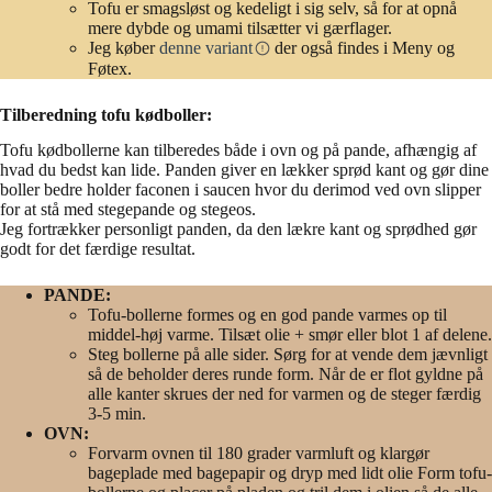
Tofu er smagsløst og kedeligt i sig selv, så for at opnå
mere dybde og umami tilsætter vi gærflager.
Jeg køber
denne variant
der også findes i Meny og
Føtex.
Tilberedning tofu kødboller:
Tofu kødbollerne kan tilberedes både i ovn og på pande, afhængig af
hvad du bedst kan lide. Panden giver en lækker sprød kant og gør dine
boller bedre holder faconen i saucen hvor du derimod ved ovn slipper
for at stå med stegepande og stegeos.
Jeg fortrækker personligt panden, da den lækre kant og sprødhed gør
godt for det færdige resultat.
PANDE:
Tofu-bollerne formes og en god pande varmes op til
middel-høj varme. Tilsæt olie + smør eller blot 1 af delene.
Steg bollerne på alle sider. Sørg for at vende dem jævnligt
så de beholder deres runde form. Når de er flot gyldne på
alle kanter skrues der ned for varmen og de steger færdig
3-5 min.
OVN:
Forvarm ovnen til 180 grader varmluft og klargør
bageplade med bagepapir og dryp med lidt olie Form tofu-