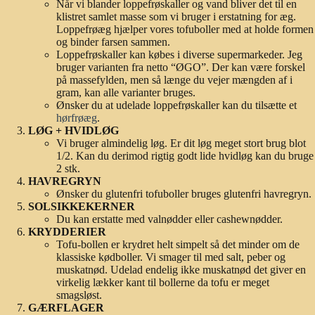
Når vi blander loppefrøskaller og vand bliver det til en
klistret samlet masse som vi bruger i erstatning for æg.
Loppefrøæg hjælper vores tofuboller med at holde formen
og binder farsen sammen.
Loppefrøskaller kan købes i diverse supermarkeder. Jeg
bruger varianten fra netto “ØGO”. Der kan være forskel
på massefylden, men så længe du vejer mængden af i
gram, kan alle varianter bruges.
Ønsker du at udelade loppefrøskaller kan du tilsætte et
hørfrøæg
.
LØG + HVIDLØG
Vi bruger almindelig løg. Er dit løg meget stort brug blot
1/2. Kan du derimod rigtig godt lide hvidløg kan du bruge
2 stk.
HAVREGRYN
Ønsker du glutenfri tofuboller bruges glutenfri havregryn.
SOLSIKKEKERNER
Du kan erstatte med valnødder eller cashewnødder.
KRYDDERIER
Tofu-bollen er krydret helt simpelt så det minder om de
klassiske kødboller. Vi smager til med salt, peber og
muskatnød. Udelad endelig ikke muskatnød det giver en
virkelig lækker kant til bollerne da tofu er meget
smagsløst.
GÆRFLAGER