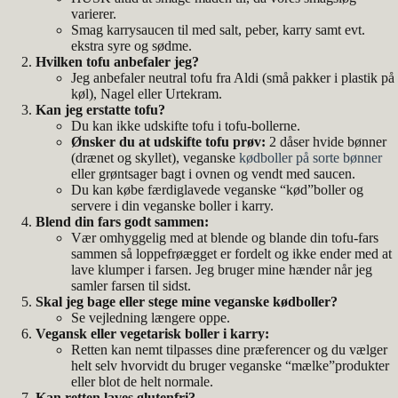
varierer.
Smag karrysaucen til med salt, peber, karry samt evt.
ekstra syre og sødme.
Hvilken tofu anbefaler jeg?
Jeg anbefaler neutral tofu fra Aldi (små pakker i plastik på
køl), Nagel eller Urtekram.
Kan jeg erstatte tofu?
Du kan ikke udskifte tofu i tofu-bollerne.
Ønsker du at udskifte tofu prøv:
2 dåser hvide bønner
(drænet og skyllet), veganske
kødboller på sorte bønner
eller grøntsager bagt i ovnen og vendt med saucen.
Du kan købe færdiglavede veganske “kød”boller og
servere i din veganske boller i karry.
Blend din fars godt sammen:
Vær omhyggelig med at blende og blande din tofu-fars
sammen så loppefrøægget er fordelt og ikke ender med at
lave klumper i farsen. Jeg bruger mine hænder når jeg
samler farsen til sidst.
Skal jeg bage eller stege mine veganske kødboller?
Se vejledning længere oppe.
Vegansk eller vegetarisk boller i karry:
Retten kan nemt tilpasses dine præferencer og du vælger
helt selv hvorvidt du bruger veganske “mælke”produkter
eller blot de helt normale.
Kan retten laves glutenfri?