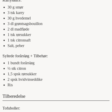
Karrysauce:
30
g
smør
3
tsk
karry
30
g
hvedemel
3
dl
grøntsagsbouillon
2
dl
madfløde
1
tsk
rørsukker
1
tsk
citronsaft
Salt, peber
Syltede forårsløg + Tilbehør:
1
bundt
forårsløg
½
stk
citron
1,5
spsk
rørsukker
2
spsk
hvidvinseddike
Ris
Tilberedelse
Tofuboller: