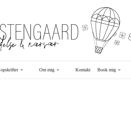
opskrifter
Om mig
Kontakt
Book mig