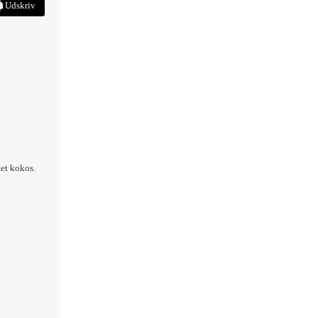
Udskriv
tet kokos.