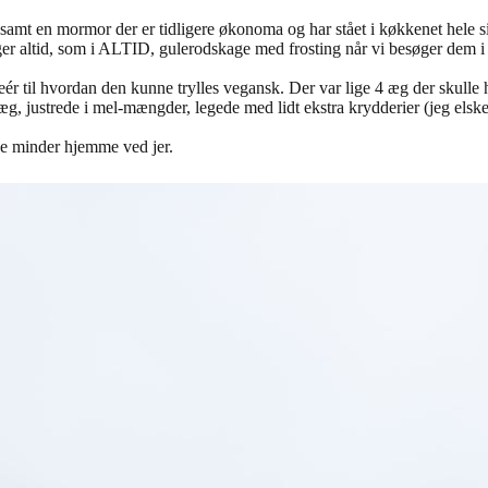
mt en mormor der er tidligere økonoma og har stået i køkkenet hele sit 
 altid, som i ALTID, gulerodskage med frosting når vi besøger dem i
eér til hvordan den kunne trylles vegansk. Der var lige 4 æg der skull
ustrede i mel-mængder, legede med lidt ekstra krydderier (jeg elsker 
de minder hjemme ved jer.