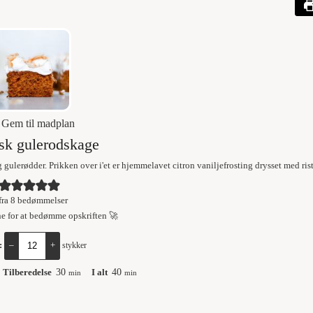
Gem til madplan
sk gulerodskage
gulerødder. Prikken over i'et er hjemmelavet citron vaniljefrosting drysset med ris
fra
8
bedømmelser
ne for at bedømme opskriften 🚀
:
–
+
stykker
Tilberedelse
30
I alt
40
min
min