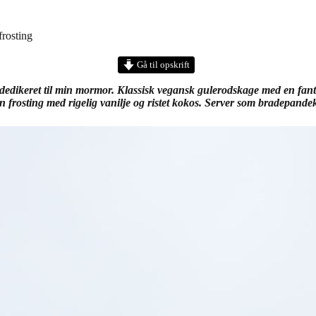
rosting
Gå til opskrift
dedikeret til min mormor. Klassisk vegansk gulerodskage med en fanta
n frosting med rigelig vanilje og ristet kokos. Server som bradepande