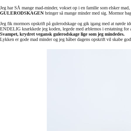
Jeg har SÅ mange mad-minder, vokset op i en familie som elsker mad, sa
GULERODSKAGEN
bringer så mange minder med sig. Mormor bager
Jeg fik mormors opskrift på gulerodskage og gik igang med at nørde id
ENDELIG knækkede jeg koden, legede med æblemos i erstatning for æg, j
Svampet, krydret vegansk gulerodskage lige som jeg mindedes.
Lykken er gode mad minder og jeg håber dagens opskrift vil skabe go