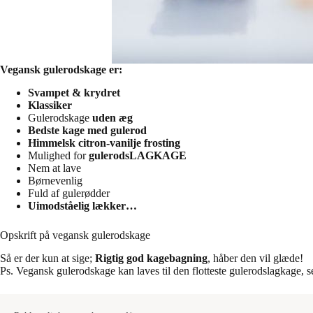
Vegansk gulerodskage er:
Svampet & krydret
Klassiker
Gulerodskage
uden æg
Bedste kage med gulerod
Himmelsk citron-vanilje frosting
Mulighed for
gulerodsLAGKAGE
Nem at lave
Børnevenlig
Fuld af gulerødder
Uimodståelig lækker…
Opskrift på vegansk gulerodskage
Så er der kun at sige;
Rigtig god kagebagning
, håber den vil glæde!
Ps. Vegansk gulerodskage kan laves til den flotteste gulerodslagkage, se