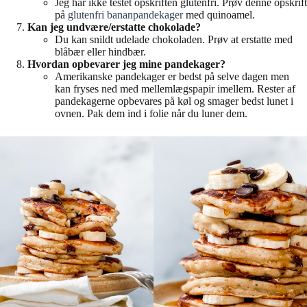
Jeg har ikke testet opskriften glutenfri. Prøv denne opskrift
på
glutenfri bananpandekager
med quinoamel.
Kan jeg undvære/erstatte chokolade?
Du kan snildt udelade chokoladen. Prøv at erstatte med
blåbær eller hindbær.
Hvordan opbevarer jeg mine pandekager?
Amerikanske pandekager er bedst på selve dagen men
kan fryses ned med mellemlægspapir imellem. Rester af
pandekagerne opbevares på køl og smager bedst lunet i
ovnen. Pak dem ind i folie når du luner dem.