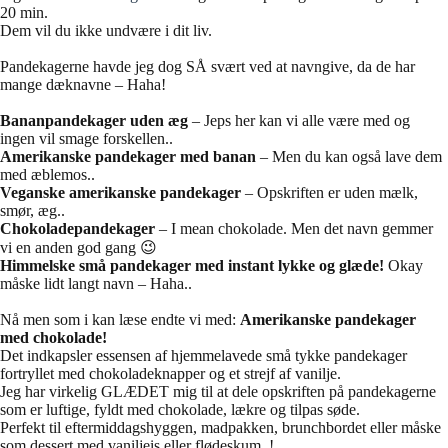
20 min.
Dem vil du ikke undvære i dit liv.
Pandekagerne havde jeg dog SÅ svært ved at navngive, da de har
mange dæknavne – Haha!
Bananpandekager uden æg
– Jeps her kan vi alle være med og
ingen vil smage forskellen..
Amerikanske pandekager med banan
– Men du kan også lave dem
med æblemos..
Veganske amerikanske pandekager
– Opskriften er uden mælk,
smør, æg..
Chokoladepandekager
– I mean chokolade. Men det navn gemmer
vi en anden god gang 😉
Himmelske små pandekager med instant lykke og glæde!
Okay
måske lidt langt navn – Haha..
Nå men som i kan læse endte vi med:
Amerikanske pandekager
med chokolade!
Det indkapsler essensen af hjemmelavede små tykke pandekager
fortryllet med chokoladeknapper og et strejf af vanilje.
Jeg har virkelig GLÆDET mig til at dele opskriften på pandekagerne
som er luftige, fyldt med chokolade, lækre og tilpas søde.
Perfekt til eftermiddagshyggen, madpakken, brunchbordet eller måske
som dessert med vaniljeis eller flødeskum..!