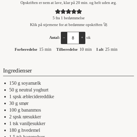
Opskriften er nem at lave, klar på 20 min. og helt uden æg.
5
fra 1 bedømmelse
Klik på stjernene for at bedømme opskriften 🚀
Antal:
–
+
stk
Forberedelse
15
min
Tilberedelse
10
min
I alt
25
min
Ingredienser
150
g
soyamælk
50
g
neutral yoghurt
1
spsk
æblecidereddike
30
g
smør
100
g
bananmos
2
spsk
rørsukker
1
tsk
vaniljesukker
180
g
hvedemel
1,5
tsk
bagepulver