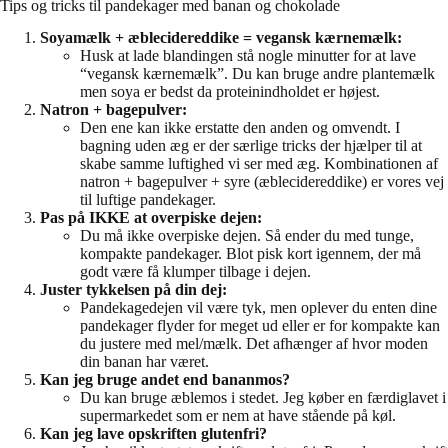
Tips og tricks til pandekager med banan og chokolade
Soyamælk + æblecidereddike = vegansk kærnemælk:
Husk at lade blandingen stå nogle minutter for at lave
“vegansk kærnemælk”. Du kan bruge andre plantemælk
men soya er bedst da proteinindholdet er højest.
Natron + bagepulver:
Den ene kan ikke erstatte den anden og omvendt. I
bagning uden æg er der særlige tricks der hjælper til at
skabe samme luftighed vi ser med æg. Kombinationen af
natron + bagepulver + syre (æblecidereddike) er vores vej
til luftige pandekager.
Pas på IKKE at overpiske dejen:
Du må ikke overpiske dejen. Så ender du med tunge,
kompakte pandekager. Blot pisk kort igennem, der må
godt være få klumper tilbage i dejen.
Juster tykkelsen på din dej:
Pandekagedejen vil være tyk, men oplever du enten dine
pandekager flyder for meget ud eller er for kompakte kan
du justere med mel/mælk. Det afhænger af hvor moden
din banan har været.
Kan jeg bruge andet end bananmos?
Du kan bruge æblemos i stedet. Jeg køber en færdiglavet i
supermarkedet som er nem at have stående på køl.
Kan jeg lave opskriften glutenfri?