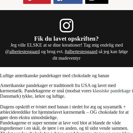
Fik du lavet opskriften?
Jeg ville ELSKE at se dine kreationer! Tag mig endelig med
@albertestengaard
og brug evt.
#albertestengaard
så jeg kan følge
dit madeventyr
Luftige amerikanske pandekager med chokolade og banan
Amerikanske pandekager er traditionelt fra USA og lavet med
kærnemælk. Pandekagerne er små (modsat vores
klassiske pandekage
i
Dansmark) tykke, lækre og luftige.
Dagens opskrift er tvistet med banan i stedet for æg og soyamælk +
æblecidereddike for hjemmelavet kærnemælk – OG chokolade for at
gøre dem ekstra uimodståelige.
Pandekagerne er super nemme at lave ved blot at blande de våde
ingredienser i en skål, de tørre i en anden, og til sidst vende sammen.