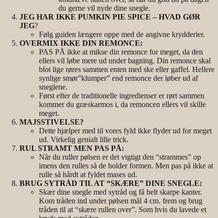
du gerne vil nyde dine snegle.
JEG HAR IKKE PUMKIN PIE SPICE – HVAD GØR
JEG
?
Følg guiden længere oppe med de angivne krydderier.
OVERMIX IKKE DIN REMONCE:
PAS PÅ ikke at mikse din remonce for meget, da den
ellers vil løbe mere ud under bagning. Din remonce skal
blot lige røres sammen enten med ske eller gaffel. Hellere
synlige smør”klumper” end remonce der løber ud af
sneglene.
Først efter de traditionelle ingredienser er rørt sammen
kommer du græskarmos i, da remoncen ellers vil skille
meget.
MAJSSTIVELSE?
Dette hjælper med til vores fyld ikke flyder ud for meget
ud. Virkelig genialt lille trick.
RUL STRAMT MEN PAS PÅ:
Når du ruller pølsen er det vigtigt den “strammes” op
imens den rulles så de holder formen. Men pas på ikke at
rulle så hårdt at fyldet mases ud.
BRUG SYTRÅD TIL AT “SKÆRE” DINE SNEGLE:
Skær dine snegle med sytråd og få helt skarpe kanter.
Kom tråden ind under pølsen mål 4 cm. frem og brug
tråden til at “skære rullen over”. Som hvis du lavede et