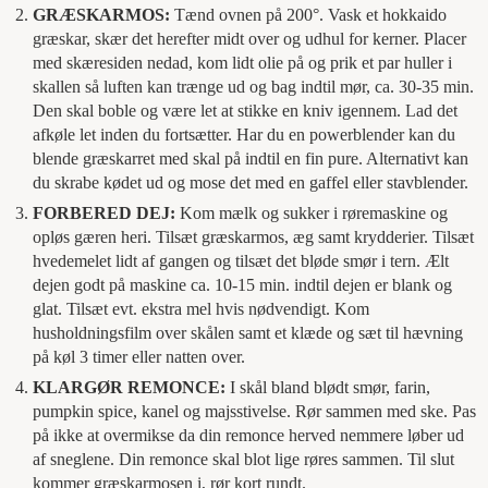
GRÆSKARMOS:
Tænd ovnen på 200°. Vask et hokkaido
græskar, skær det herefter midt over og udhul for kerner. Placer
med skæresiden nedad, kom lidt olie på og prik et par huller i
skallen så luften kan trænge ud og bag indtil mør, ca. 30-35 min.
Den skal boble og være let at stikke en kniv igennem. Lad det
afkøle let inden du fortsætter. Har du en powerblender kan du
blende græskarret med skal på indtil en fin pure. Alternativt kan
du skrabe kødet ud og mose det med en gaffel eller stavblender.
FORBERED DEJ:
Kom mælk og sukker i røremaskine og
opløs gæren heri. Tilsæt græskarmos, æg samt krydderier. Tilsæt
hvedemelet lidt af gangen og tilsæt det bløde smør i tern. Ælt
dejen godt på maskine ca. 10-15 min. indtil dejen er blank og
glat. Tilsæt evt. ekstra mel hvis nødvendigt. Kom
husholdningsfilm over skålen samt et klæde og sæt til hævning
på køl 3 timer eller natten over.
KLARGØR REMONCE:
I skål bland blødt smør, farin,
pumpkin spice, kanel og majsstivelse. Rør sammen med ske. Pas
på ikke at overmikse da din remonce herved nemmere løber ud
af sneglene. Din remonce skal blot lige røres sammen. Til slut
kommer græskarmosen i, rør kort rundt.