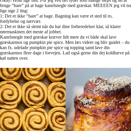
Okay! Hold lige fast. For jeg ved det lyder som mange steps og tid at
bruge “bare” på at bage kanelsnegle med græskar. MEEEEN jeg vil nu
lige sige 2 ting:
1: Det er ikke “bare” at bage. Bagning kan være et sted til ro,
fordybelse og nærvær.
2: Det er ikke så slemt når du har dine forberedelser klar, så klarer
røremaskinen det meste af jobbet.
Kanelsnegle med græskar kræver lidt mere da vi både skal lave
græskarmos og pumpkin pie spice. Men læs videre og bliv guidet – du
kan fx. udelade pumpkin pie spice og topping samt lave din
græskarmos flere dage i forvejen. Lad også gerne din dej koldhæve på
køl natten over.