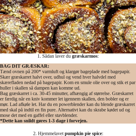
1. Sådan laver du
græskarmos
:
BAG DIT GRÆSKAR:
Tænd ovnen på 200* varmluft og klargør bageplade med bagepapir.
Skær græskarret halvt over, udhul og vend hver halvdel med
skærefladen nedad på bagepapir. Kom en smule olie over og stik et par
huller i skallen så dampen kan komme ud.
Bag græskarret i ca. 30-45 minutter, afhængig af størrelse. Græskarret
er færdig når en kniv kommer let igennem skallen, den bobler og er
mør. Lad afkøle let. Har du en powerblender kan du blende græskarret
med skal på indtil en fin pure. Alternativt kan du skrabe kødet ud og
mose det med en gaffel eller stavblender.
*Dette kan snildt gøres 1-3 dage i forvejen.
2. Hjemmelavet
pumpkin pie spice
: