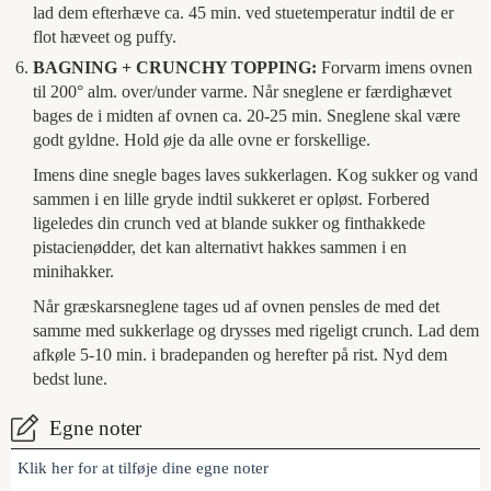
lad dem efterhæve ca. 45 min. ved stuetemperatur indtil de er
flot hæveet og puffy.
BAGNING + CRUNCHY TOPPING:
Forvarm imens ovnen
til 200° alm. over/under varme. Når sneglene er færdighævet
bages de i midten af ovnen ca. 20-25 min. Sneglene skal være
godt gyldne. Hold øje da alle ovne er forskellige.
Imens dine snegle bages laves sukkerlagen. Kog sukker og vand
sammen i en lille gryde indtil sukkeret er opløst. Forbered
ligeledes din crunch ved at blande sukker og finthakkede
pistacienødder, det kan alternativt hakkes sammen i en
minihakker.
Når græskarsneglene tages ud af ovnen pensles de med det
samme med sukkerlage og drysses med rigeligt crunch. Lad dem
afkøle 5-10 min. i bradepanden og herefter på rist. Nyd dem
bedst lune.
Egne noter
Klik her for at tilføje dine egne noter