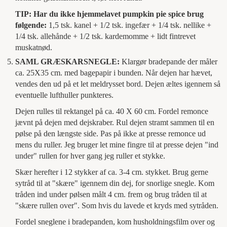
TIP: Har du ikke hjemmelavet pumpkin pie spice brug
følgende:
1,5 tsk. kanel + 1/2 tsk. ingefær + 1/4 tsk. nellike +
1/4 tsk. allehånde + 1/2 tsk. kardemomme + lidt fintrevet
muskatnød.
SAML GRÆSKARSNEGLE:
Klargør bradepande der måler
ca. 25X35 cm. med bagepapir i bunden. Når dejen har hævet,
vendes den ud på et let meldrysset bord. Dejen æltes igennem så
eventuelle lufthuller punkteres.
Dejen rulles til rektangel på ca. 40 X 60 cm. Fordel remonce
jævnt på dejen med dejskraber. Rul dejen stramt sammen til en
pølse på den længste side. Pas på ikke at presse remonce ud
mens du ruller. Jeg bruger let mine fingre til at presse dejen "ind
under" rullen for hver gang jeg ruller et stykke.
Skær herefter i 12 stykker af ca. 3-4 cm. stykket. Brug gerne
sytråd til at "skære" igennem din dej, for snorlige snegle. Kom
tråden ind under pølsen målt 4 cm. frem og brug tråden til at
"skære rullen over". Som hvis du lavede et kryds med sytråden.
Fordel sneglene i bradepanden, kom husholdningsfilm over og