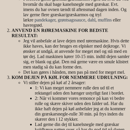
hvornår du skal bage kanelsnegle med græskar. Evt.
imens du har ovnen tændt til aftensmad dagen inden. Og
lav gerne flere græskar/græskarmos og tryl
lækre
pandekager
,
grøntsagssauce
,
dahl
,
muffins
eller
havregrød.
ANVEND EN RØREMASKINE FOR BEDSTE
RESULTAT:
Jeg vil anbefale at lave dejen med røremaskine. Hvis dette
ikke haves, kan der bruges en elpisker med dejkroge. Vi
ønsker at undgå, at anvende for meget mel og stå med en
tør dej. Lad maskinen kører 10-15 min. indtil dejen samler
sig, er blank og glat. Den må gerne være en smule klistret
men stadig så du kan forme den.
Det kan gøres i hånden, men pas på med for meget mel.
KOM DEJEN PÅ KØL FOR NEMMERE UDRULNING:
Vi stiller dejen på køl af 2 årsager:
1: Vi kan meget nemmere rulle den ud til et
rektangel uden den hænger ustyrligt fast i bordet.
2: Når vi kommer vores remonce på kan vi bedre
rulle og skære skiver uden den falder ud. Har du
ikke haft dejen på køl anbefaler jeg at du kommer
din græskarsnegle-rulle 30 min. på frys inden du
skærer den i 12 stykker.
Lad gerne din dej til kanelsnegle med græskar
koldhæve natten over, så har du god tid på dagen