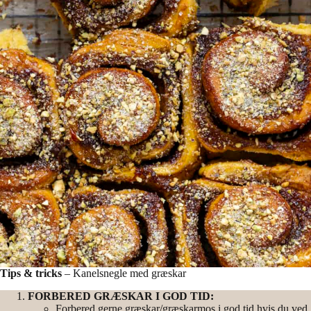
Tips & tricks
– Kanelsnegle med græskar
FORBERED GRÆSKAR I GOD TID:
Forbered gerne græskar/græskarmos i god tid hvis du ved