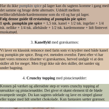
Har du ikke
pumpkin spice
på lager kan du sagtens komme i gang med
det samme og bruge dette alternativ. Udskift mellem
nellike/allehånde/kardemomme som du vil og har på lager.
Følg denne guide til erstatning af pumpkin pie spice:
1 spsk. pumpkin pie spice
= 1,5 tsk. kanel + 1/2 tsk. ingefær + 1/4
tsk. nellike + 1/4 tsk. allehånde + 1/2 tsk. kardemomme + lidt fintrevet
muskatnød.
3.
Kanelfyld
med græskarmos:
Vi laver en klassisk remonce med farin som vi krydrer med både kanel
og pumpkin pie spice. Brug evt. metoden ovenfor. Først efter vi har
rørt vores remonce tilsætter vi græskarmos, herved undgår vi at den
skiller alt for meget. Men frygt ikke når den skiller, det samler sig
under bagning.
4.
Crunchy topping
med pistacienødder:
Kronen på værket og allersidste step er vores crunchy topping af
rørsukker og pistacienødder. Det giver et skønt element til de bløde
svampede snegle. Du kan sagtens udelade og lave en simpel glasur
eller toppe med lidt smeltet chokolade. Kun fantasien sætter grænser.