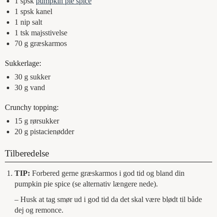
1
spsk
pumpkin pie spice
1
spsk
kanel
1
nip
salt
1
tsk
majsstivelse
70
g
græskarmos
Sukkerlage:
30
g
sukker
30
g
vand
Crunchy topping:
15
g
rørsukker
20
g
pistacienødder
Tilberedelse
TIP:
Forbered gerne græskarmos i god tid og bland din
pumpkin pie spice (se alternativ længere nede).
– Husk at tag smør ud i god tid da det skal være blødt til både
dej og remonce.