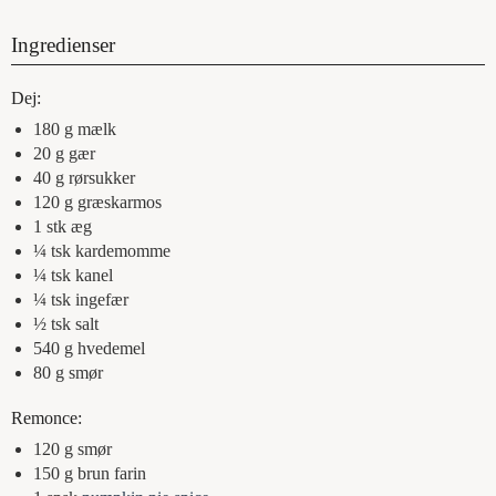
Ingredienser
Dej:
180
g
mælk
20
g
gær
40
g
rørsukker
120
g
græskarmos
1
stk
æg
¼
tsk
kardemomme
¼
tsk
kanel
¼
tsk
ingefær
½
tsk
salt
540
g
hvedemel
80
g
smør
Remonce:
120
g
smør
150
g
brun farin