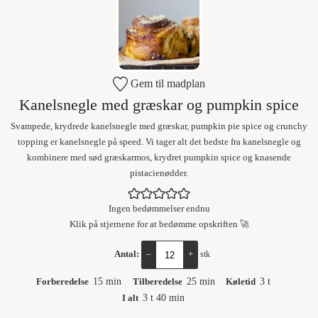
Gem til madplan
Kanelsnegle med græskar og pumpkin spice
Svampede, krydrede kanelsnegle med græskar, pumpkin pie spice og crunchy
topping er kanelsnegle på speed. Vi tager alt det bedste fra kanelsnegle og
kombinere med sød græskarmos, krydret pumpkin spice og knasende
pistacienødder.
Ingen bedømmelser endnu
Klik på stjernene for at bedømme opskriften 🚀
Antal:
–
+
stk
Forberedelse
15
min
Tilberedelse
25
min
Køletid
3
t
I alt
3
t
40
min