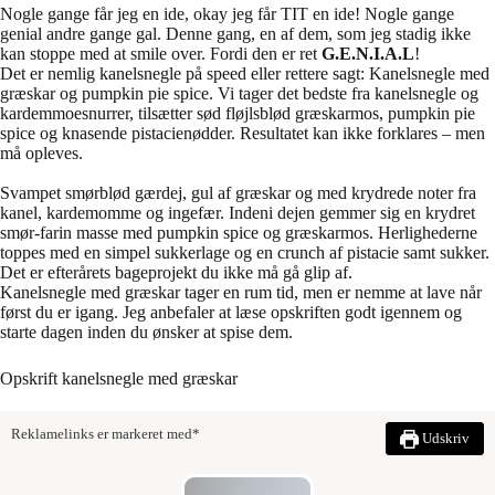
Nogle gange får jeg en ide, okay jeg får TIT en ide! Nogle gange
genial andre gange gal. Denne gang, en af dem, som jeg stadig ikke
kan stoppe med at smile over. Fordi den er ret
G.E.N.I.A.L
!
Det er nemlig kanelsnegle på speed eller rettere sagt: Kanelsnegle med
græskar og pumpkin pie spice. Vi tager det bedste fra kanelsnegle og
kardemmoesnurrer, tilsætter sød fløjlsblød græskarmos, pumpkin pie
spice og knasende pistacienødder. Resultatet kan ikke forklares – men
må opleves.
Svampet smørblød gærdej, gul af græskar og med krydrede noter fra
kanel, kardemomme og ingefær. Indeni dejen gemmer sig en krydret
smør-farin masse med pumpkin spice og græskarmos. Herlighederne
toppes med en simpel sukkerlage og en crunch af pistacie samt sukker.
Det er efterårets bageprojekt du ikke må gå glip af.
Kanelsnegle med græskar tager en rum tid, men er nemme at lave når
først du er igang. Jeg anbefaler at læse opskriften godt igennem og
starte dagen inden du ønsker at spise dem.
Opskrift kanelsnegle med græskar
Reklamelinks er markeret med*
Udskriv