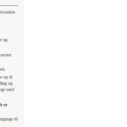
l hvordan
ke og
kværnet
ast.
e op til
dløg og
tege med
de er
mgange til