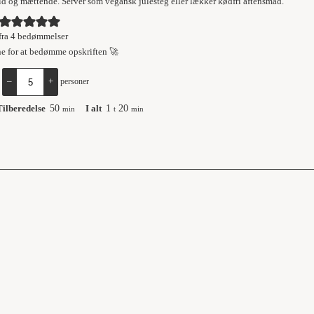
ld og mættende. Server som vegansk julesteg eller lækker kødfri aftensmad.
fra
4
bedømmelser
ne for at bedømme opskriften 🚀
:
–
+
personer
Tilberedelse
50
I alt
1
20
min
t
min