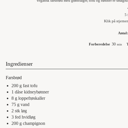
Vegansk farsbrød med grøntsager, tofu og bønner er smagfu
5
Klik på stjerne
Antal
Forberedelse
30
min
Ingredienser
Farsbrød
200
g
fast tofu
1
dåse
kidneybønner
8
g
loppefrøskaller
75
g
vand
2
stk
løg
3
fed
hvidløg
200
g
champignon