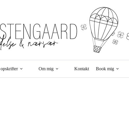
opskrifter
Om mig
Kontakt
Book mig