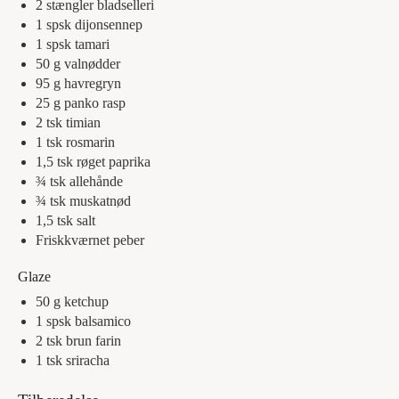
2
stængler
bladselleri
1
spsk
dijonsennep
1
spsk
tamari
50
g
valnødder
95
g
havregryn
25
g
panko rasp
2
tsk
timian
1
tsk
rosmarin
1,5
tsk
røget paprika
¾
tsk
allehånde
¾
tsk
muskatnød
1,5
tsk
salt
Friskkværnet peber
Glaze
50
g
ketchup
1
spsk
balsamico
2
tsk
brun farin
1
tsk
sriracha