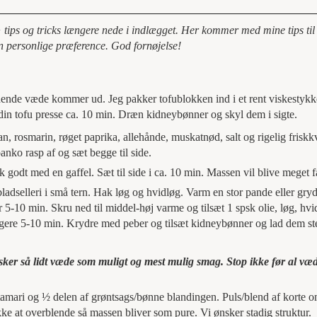
 tips og tricks længere nede i indlægget. Her kommer med mine tips ti
in personlige præference. God fornøjelse!
kydende væde kommer ud. Jeg pakker tofublokken ind i et rent viskestyk
din tofu presse ca. 10 min. Dræn kidneybønner og skyl dem i sigte.
an, rosmarin, røget paprika, allehånde, muskatnød, salt og rigelig frisk
anko rasp af og sæt begge til side.
k godt med en gaffel. Sæt til side i ca. 10 min. Massen vil blive meget f
adselleri i små tern. Hak løg og hvidløg. Varm en stor pande eller gryd
5-10 min. Skru ned til middel-høj varme og tilsæt 1 spsk olie, løg, hvi
erligere 5-10 min. Krydre med peber og tilsæt kidneybønner og lad dem s
ønsker så lidt væde som muligt og mest mulig smag. Stop ikke før al væ
amari og ½ delen af grøntsags/bønne blandingen. Puls/blend af korte o
ke at overblende så massen bliver som pure. Vi ønsker stadig struktur.