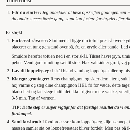
Tilberedelse
Før du starter:
Jeg anbefaler at læse opskriften godt igennem +
du opnår succes første gang, samt kan justere farsbrødet efter d
Farsbrød
Forbered råvarer:
Start med at ligge din tofu i pres så overs
placerer en tung genstand ovenpå, fx. en gryde eller pande. Lad 
Smuldre herefter tofuen ned i en stor skål. Tilsæt havregryn, timi
peber. Vend godt rundt og sæt til side. Hak valnødder groft, vej p
Lav dit loppefrøæg:
I skål bland vand og loppefrøskaller og pis
Klargør grøntager:
Rens champignon og skær dem i tern, snit bl
høj varme og steg dine champignon HEL fri for væde, dette tager 
bladselleri og lad stege indtil det ikke frigiver mere væske, yd
3-5 min. Tag af varmen.
TIP:
Dette step er super vigtigt for det færdige resultet da vi 
fordampet.
Saml farsbrød:
I foodprocessor kom loppefrøæg, dijonsennep, t
massen samler sig og loppefrøægget bliver fordelt. Men pas på ik