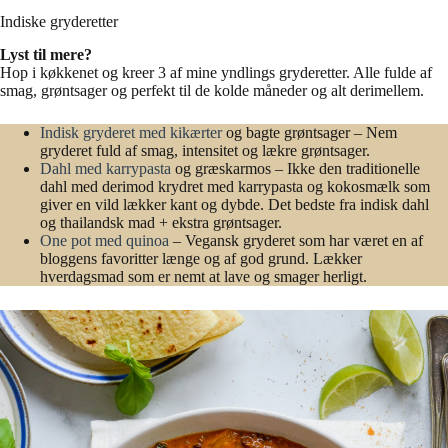
Indiske gryderetter
Lyst til mere?
Hop i køkkenet og kreer 3 af mine yndlings gryderetter. Alle fulde af
smag, grøntsager og perfekt til de kolde måneder og alt derimellem.
Indisk gryderet med kikærter
og bagte grøntsager – Nem
gryderet fuld af smag, intensitet og lækre grøntsager.
Dahl med karrypasta
og græskarmos – Ikke den traditionelle
dahl med derimod krydret med karrypasta og kokosmælk som
giver en vild lækker kant og dybde. Det bedste fra indisk dahl
og thailandsk mad + ekstra grøntsager.
One pot med quinoa
– Vegansk gryderet som har været en af
bloggens favoritter længe og af god grund. Lækker
hverdagsmad som er nemt at lave og smager herligt.