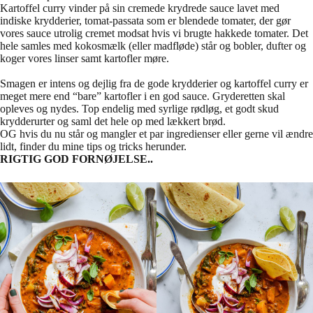
Kartoffel curry vinder på sin cremede krydrede sauce lavet med
indiske krydderier, tomat-passata som er blendede tomater, der gør
vores sauce utrolig cremet modsat hvis vi brugte hakkede tomater. Det
hele samles med kokosmælk (eller madfløde) står og bobler, dufter og
koger vores linser samt kartofler møre.
Smagen er intens og dejlig fra de gode krydderier og kartoffel curry er
meget mere end “bare” kartofler i en god sauce. Gryderetten skal
opleves og nydes. Top endelig med syrlige rødløg, et godt skud
krydderurter og saml det hele op med lækkert brød.
OG hvis du nu står og mangler et par ingredienser eller gerne vil ændre
lidt, finder du mine tips og tricks herunder.
RIGTIG GOD FORNØJELSE..