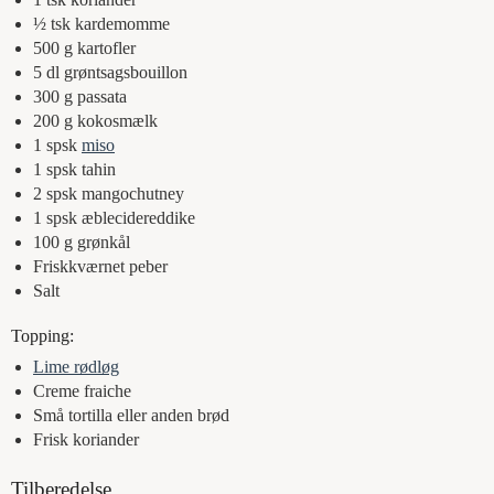
½
tsk
kardemomme
500
g
kartofler
5
dl
grøntsagsbouillon
300
g
passata
200
g
kokosmælk
1
spsk
miso
1
spsk
tahin
2
spsk
mangochutney
1
spsk
æblecidereddike
100
g
grønkål
Friskkværnet peber
Salt
Topping:
Lime rødløg
Creme fraiche
Små tortilla eller anden brød
Frisk koriander
Tilberedelse