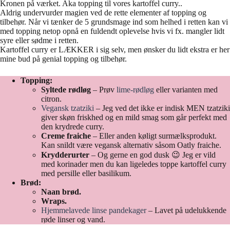
Kronen på værket. Aka topping til vores kartoffel curry..
Aldrig undervurder magien ved de rette elementer af topping og
tilbehør. Når vi tænker de 5 grundsmage ind som helhed i retten kan vi
med topping netop opnå en fuldendt oplevelse hvis vi fx. mangler lidt
syre eller sødme i retten.
Kartoffel curry er LÆKKER i sig selv, men ønsker du lidt ekstra er her
mine bud på genial topping og tilbehør.
Topping:
Syltede rødløg
– Prøv
lime-rødløg
eller varianten med
citron.
Vegansk tzatziki
– Jeg ved det ikke er indisk MEN tzatziki
giver skøn friskhed og en mild smag som går perfekt med
den krydrede curry.
Creme fraiche
– Eller anden køligt surmælksprodukt.
Kan snildt være vegansk alternativ såsom Oatly fraiche.
Krydderurter
– Og gerne en god dusk 😉 Jeg er vild
med korinader men du kan ligeledes toppe kartoffel curry
med persille eller basilikum.
Brød:
Naan brød.
Wraps.
Hjemmelavede linse pandekager
– Lavet på udelukkende
røde linser og vand.