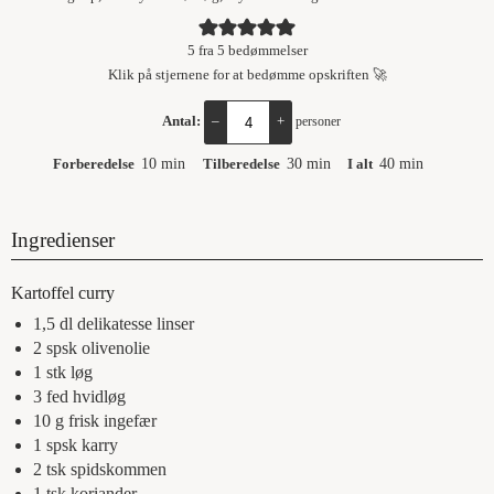
5
fra
5
bedømmelser
Klik på stjernene for at bedømme opskriften 🚀
Antal:
–
+
personer
Forberedelse
10
min
Tilberedelse
30
min
I alt
40
min
Ingredienser
Kartoffel curry
1,5
dl
delikatesse linser
2
spsk
olivenolie
1
stk
løg
3
fed
hvidløg
10
g
frisk ingefær
1
spsk
karry
2
tsk
spidskommen
1
tsk
koriander