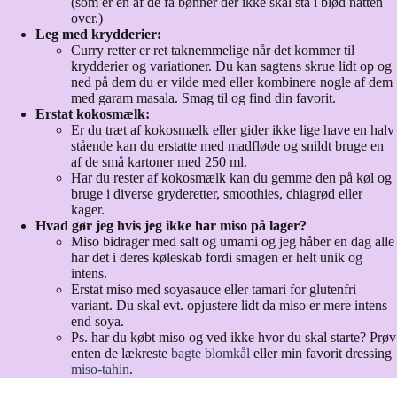
(som er en af de få bønner der ikke skal stå i blød natten
over.)
Leg med krydderier:
Curry retter er ret taknemmelige når det kommer til
krydderier og variationer. Du kan sagtens skrue lidt op og
ned på dem du er vilde med eller kombinere nogle af dem
med garam masala. Smag til og find din favorit.
Erstat kokosmælk:
Er du træt af kokosmælk eller gider ikke lige have en halv
stående kan du erstatte med madfløde og snildt bruge en
af de små kartoner med 250 ml.
Har du rester af kokosmælk kan du gemme den på køl og
bruge i diverse gryderetter, smoothies, chiagrød eller
kager.
Hvad gør jeg hvis jeg ikke har miso på lager?
Miso bidrager med salt og umami og jeg håber en dag alle
har det i deres køleskab fordi smagen er helt unik og
intens.
Erstat miso med soyasauce eller tamari for glutenfri
variant. Du skal evt. opjustere lidt da miso er mere intens
end soya.
Ps. har du købt miso og ved ikke hvor du skal starte? Prøv
enten de lækreste
bagte blomkål
eller min favorit dressing
miso-tahin
.