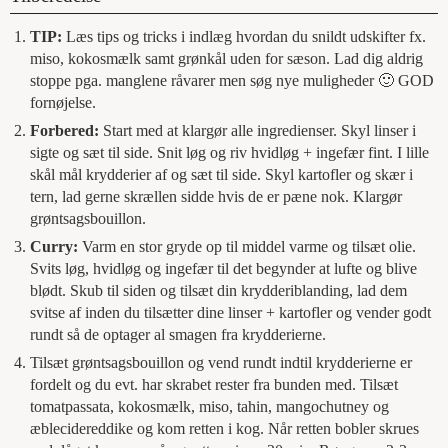
TIP:
Læs tips og tricks i indlæg hvordan du snildt udskifter fx.
miso, kokosmælk samt grønkål uden for sæson. Lad dig aldrig
stoppe pga. manglene råvarer men søg nye muligheder 🙂 GOD
fornøjelse.
Forbered:
Start med at klargør alle ingredienser. Skyl linser i
sigte og sæt til side. Snit løg og riv hvidløg + ingefær fint. I lille
skål mål krydderier af og sæt til side. Skyl kartofler og skær i
tern, lad gerne skrællen sidde hvis de er pæne nok. Klargør
grøntsagsbouillon.
Curry:
Varm en stor gryde op til middel varme og tilsæt olie.
Svits løg, hvidløg og ingefær til det begynder at lufte og blive
blødt. Skub til siden og tilsæt din krydderiblanding, lad dem
svitse af inden du tilsætter dine linser + kartofler og vender godt
rundt så de optager al smagen fra krydderierne.
Tilsæt grøntsagsbouillon og vend rundt indtil krydderierne er
fordelt og du evt. har skrabet rester fra bunden med. Tilsæt
tomatpassata, kokosmælk, miso, tahin, mangochutney og
æblecidereddike og kom retten i kog. Når retten bobler skrues