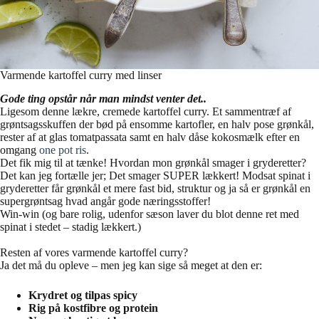
Varmende kartoffel curry med linser
Gode ting opstår når man mindst venter det..
Ligesom denne lækre, cremede kartoffel curry. Et sammentræf af
grøntsagsskuffen der bød på ensomme kartofler, en halv pose grønkål,
rester af at glas tomatpassata samt en halv dåse kokosmælk efter en
omgang
one pot ris
.
Det fik mig til at tænke! Hvordan mon grønkål smager i gryderetter?
Det kan jeg fortælle jer; Det smager SUPER lækkert! Modsat spinat i
gryderetter får grønkål et mere fast bid, struktur og ja så er grønkål en
supergrøntsag hvad angår gode næringsstoffer!
Win-win (og bare rolig, udenfor sæson laver du blot denne ret med
spinat i stedet – stadig lækkert.)
Resten af vores varmende kartoffel curry?
Ja det må du opleve – men jeg kan sige så meget at den er:
Krydret og tilpas spicy
Rig på kostfibre og protein