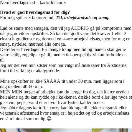
Nem hverdagsmad – kartoffel curry
Hvad er god hverdagsmad for dig?
For mig spiller 3 faktorer ind;
Tid, arbejdsindsats og smag.
Lad os starte med smagen, den vil jeg ALDRIG gå på kompromis med
når jeg udvikler opskrifter. Så kan det godt være det kræver 1 eller 2
ekstra ingredienser og dermed en større arbejdsindsats, men for mig er
smag, nydelse, mæthed alfa omega.
Derefter er hverdagen for mange trang med tid og maden skal gerne
være lettilgængelig at gå til, med et tidsperspektiv vi kan forholde os
til.
Jeg ser det ved min søster som har valgt måltidskasser fra Årstiderne,
fordi tid virkelig er altafgørende.
Mine opskrifter er ikke SÅÅÅÅ tit under 30 min. men ligger som i
dag mellem 40-60 min.
MEN MEN meget af arbejdet kan du lægge fra dig, det klarer gryden
helt alene og du kan rydde op i køkkenet, dække bord eller lige nyde et
glas vin, pepsi, vand eller hvor hvor lysten kalder imens.
Jeg håber dagens kartoffel curry kan bidrage til lækker vegansk eller
vegetarisk aftensmad hvor smag er i højsædet og tid og arbejdsindsats
er så minimal som mulig 😉