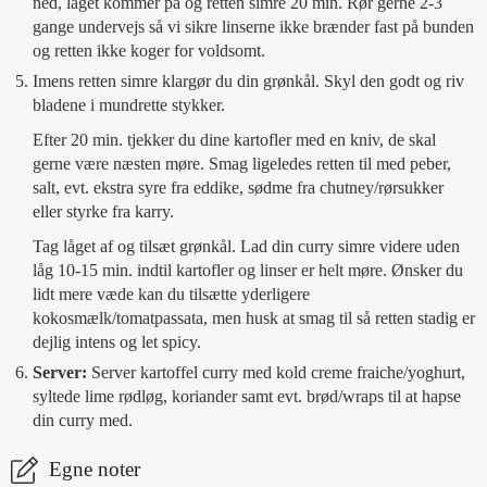
ned, låget kommer på og retten simre 20 min. Rør gerne 2-3
gange undervejs så vi sikre linserne ikke brænder fast på bunden
og retten ikke koger for voldsomt.
Imens retten simre klargør du din grønkål. Skyl den godt og riv
bladene i mundrette stykker.
Efter 20 min. tjekker du dine kartofler med en kniv, de skal
gerne være næsten møre. Smag ligeledes retten til med peber,
salt, evt. ekstra syre fra eddike, sødme fra chutney/rørsukker
eller styrke fra karry.
Tag låget af og tilsæt grønkål. Lad din curry simre videre uden
låg 10-15 min. indtil kartofler og linser er helt møre. Ønsker du
lidt mere væde kan du tilsætte yderligere
kokosmælk/tomatpassata, men husk at smag til så retten stadig er
dejlig intens og let spicy.
Server:
Server kartoffel curry med kold creme fraiche/yoghurt,
syltede lime rødløg, koriander samt evt. brød/wraps til at hapse
din curry med.
Egne noter