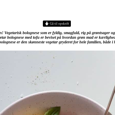
Gå til opskrift
Vegetarisk bolognese som er fyldig, smagfuld, rig på grøntsager og pro
tar bolognese med tofu er beviset på hvordan grøn mad er kærlighed t
bolognese er den skønneste vegetar gryderet for hele familien, både 