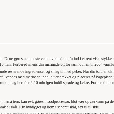
e. Dette gøres nemmeste ved at vikle din tofu ind i et rent viskestykke 
e 15 min. Forbered imens din marinade og forvarm ovnen til 200° varmlu
de resterende ingredienser og smag til med peber. Når din tofu er klar
 Tofu vendes med marinade indtil alt er dækket og placeres på bageplade
 rundt, bag herefter 5-10 min igen indtil sprøde og lækre. Forbered ime
 i små tern, kan evt. gøres i foodprocessor, blot vær opværksom på der
let i skål. Riv hvidløget og kom i seperat skål, sæt til til side.