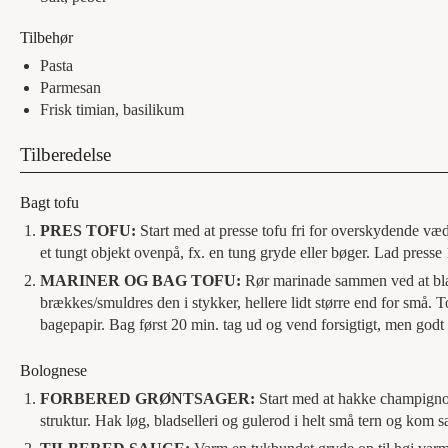
Tilbehør
Pasta
Parmesan
Frisk timian, basilikum
Tilberedelse
Bagt tofu
PRES TOFU:
Start med at presse tofu fri for overskydende væd
et tungt objekt ovenpå, fx. en tung gryde eller bøger. Lad press
MARINER OG BAG TOFU:
Rør marinade sammen ved at blan
brækkes/smuldres den i stykker, hellere lidt større end for små.
bagepapir. Bag først 20 min. tag ud og vend forsigtigt, men godt
Bolognese
FORBERED GRØNTSAGER:
Start med at hakke champignon
struktur. Hak løg, bladselleri og gulerod i helt små tern og kom sam