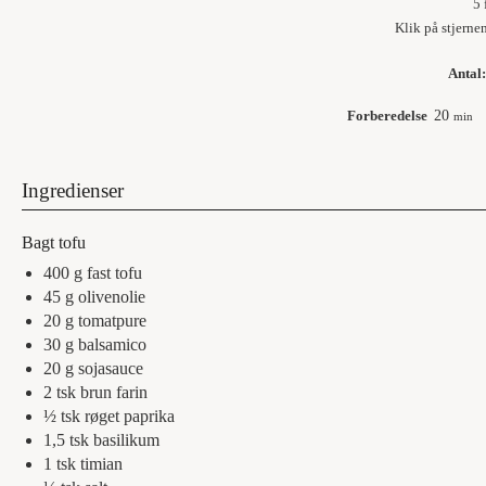
5
Klik på stjerne
Antal
Forberedelse
20
min
Ingredienser
Bagt tofu
400
g
fast tofu
45
g
olivenolie
20
g
tomatpure
30
g
balsamico
20
g
sojasauce
2
tsk
brun farin
½
tsk
røget paprika
1,5
tsk
basilikum
1
tsk
timian