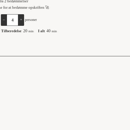
fra
2
bedømmelser
ne for at bedømme opskriften 🚀
:
–
+
personer
Tilberedelse
20
I alt
40
min
min