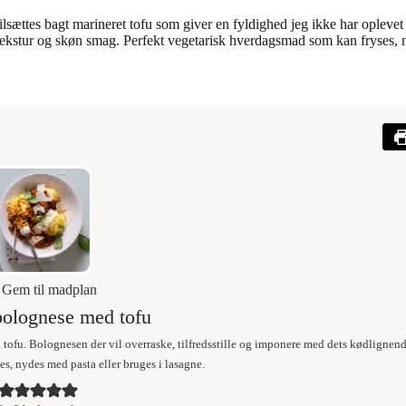
lsættes bagt marineret tofu som giver en fyldighed jeg ikke har oplevet
tekstur og skøn smag. Perfekt vegetarisk hverdagsmad som kan fryses, n
Gem til madplan
bolognese med tofu
a tofu. Bolognesen der vil overraske, tilfredsstille og imponere med dets kødlignend
s, nydes med pasta eller bruges i lasagne.