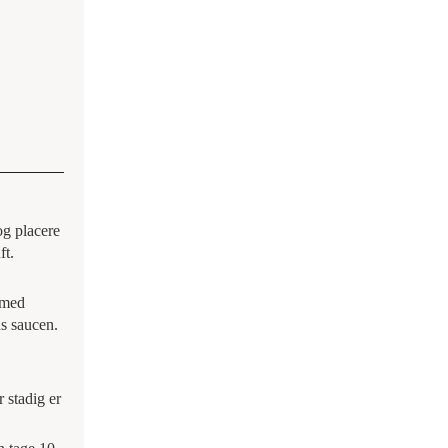
og placere
ft.
 med
ns saucen.
 stadig er