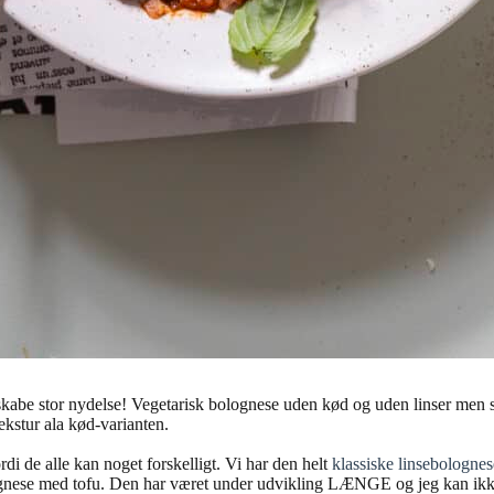
abe stor nydelse! Vegetarisk bolognese uden kød og uden linser men sta
kstur ala kød-varianten.
i de alle kan noget forskelligt. Vi har den helt
klassiske linsebolognes
ognese med tofu. Den har været under udvikling LÆNGE og jeg kan ikke