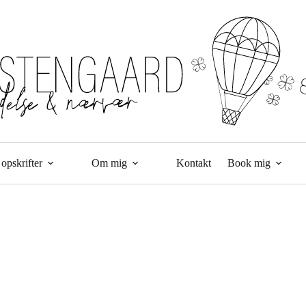
opskrifter
Om mig
Kontakt
Book mig