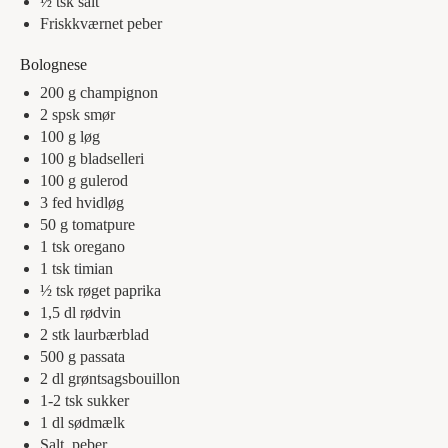
½
tsk
salt
Friskkværnet peber
Bolognese
200
g
champignon
2
spsk
smør
100
g
løg
100
g
bladselleri
100
g
gulerod
3
fed
hvidløg
50
g
tomatpure
1
tsk
oregano
1
tsk
timian
½
tsk
røget paprika
1,5
dl
rødvin
2
stk
laurbærblad
500
g
passata
2
dl
grøntsagsbouillon
1-2
tsk
sukker
1
dl
sødmælk
Salt, peber