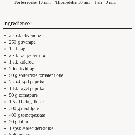
Forberedelse
10
min
Tilberedelse
30
min
I alt
40
min
Ingredienser
2
spsk
olivenolie
250
g
svampe
1
stk
løg
2
stk
rød peberfrugt
1
stk
gulerod
2
fed
hvidløg
50
g
soltørrede tomater i olie
2
spsk
sød paprika
1
tsk
røget paprika
50
g
tomatpure
1,5
dl
belugalinser
300
g
madfløde
400
g
tomatpassata
20
g
tahin
1
spsk
æblecidereddike
Salt, peber