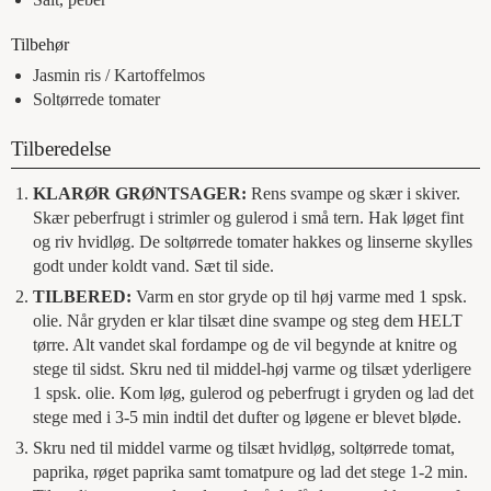
Tilbehør
Jasmin ris / Kartoffelmos
Soltørrede tomater
Tilberedelse
KLARØR GRØNTSAGER:
Rens svampe og skær i skiver.
Skær peberfrugt i strimler og gulerod i små tern. Hak løget fint
og riv hvidløg. De soltørrede tomater hakkes og linserne skylles
godt under koldt vand. Sæt til side.
TILBERED:
Varm en stor gryde op til høj varme med 1 spsk.
olie. Når gryden er klar tilsæt dine svampe og steg dem HELT
tørre. Alt vandet skal fordampe og de vil begynde at knitre og
stege til sidst. Skru ned til middel-høj varme og tilsæt yderligere
1 spsk. olie. Kom løg, gulerod og peberfrugt i gryden og lad det
stege med i 3-5 min indtil det dufter og løgene er blevet bløde.
Skru ned til middel varme og tilsæt hvidløg, soltørrede tomat,
paprika, røget paprika samt tomatpure og lad det stege 1-2 min.