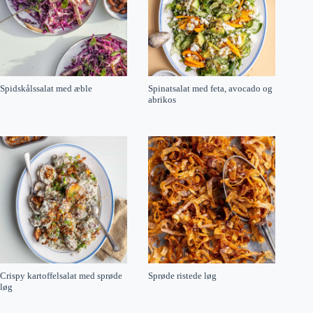
Spidskålssalat med æble
Spinatsalat med feta, avocado og
abrikos
Crispy kartoffelsalat med sprøde
Sprøde ristede løg
løg