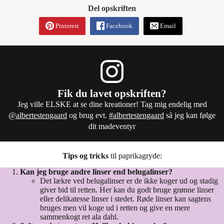
Del opskriften
Pinterest
Facebook
Email
Fik du lavet opskriften?
Jeg ville ELSKE at se dine kreationer! Tag mig endelig med
@albertestengaard
og brug evt.
#albertestengaard
så jeg kan følge
dit madeventyr
Tips og tricks
til paprikagryde:
Kan jeg bruge andre linser end belugalinser?
Det lækre ved belugalinser er de ikke koger ud og stadig
giver bid til retten. Her kan du godt bruge grønne linser
eller delikatesse linser i stedet. Røde linser kan sagtens
bruges men vil koge ud i retten og give en mere
sammenkogt ret ala dahl.