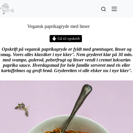
Vegansk paprikagryde med linser
Gå til opskrift
Opskrift på vegansk paprikagryde er fyldt med grøntsager, linser og
smag. Vores alles klassiker i nye klær’. Nem gryderet klar på 30 min.
med svampe, gulerod, peberfrugt og linser vendt i cremet luksuriøs
paprika sauce. Hverdagsmad for hele familie serveret med ris eller
kartoffelmos og groft brød. Gryderetten vi alle elsker nu i nye klær’.