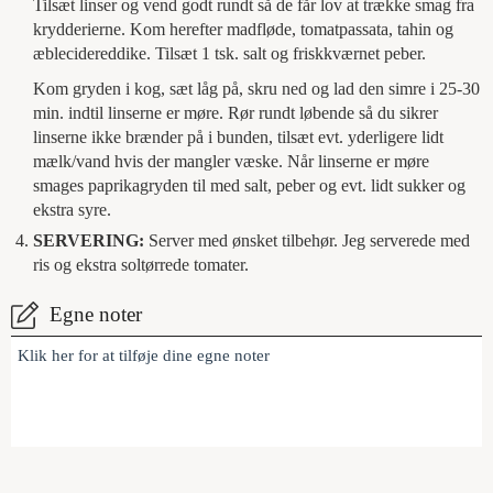
Tilsæt linser og vend godt rundt så de får lov at trække smag fra
krydderierne. Kom herefter madfløde, tomatpassata, tahin og
æblecidereddike. Tilsæt 1 tsk. salt og friskkværnet peber.
Kom gryden i kog, sæt låg på, skru ned og lad den simre i 25-30
min. indtil linserne er møre. Rør rundt løbende så du sikrer
linserne ikke brænder på i bunden, tilsæt evt. yderligere lidt
mælk/vand hvis der mangler væske. Når linserne er møre
smages paprikagryden til med salt, peber og evt. lidt sukker og
ekstra syre.
SERVERING:
Server med ønsket tilbehør. Jeg serverede med
ris og ekstra soltørrede tomater.
Egne noter
Klik her for at tilføje dine egne noter