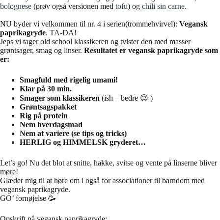
bolognese
(prøv også versionen med
tofu
) og
chili sin carne
.
NU byder vi velkommen til nr. 4 i serien(trommehvirvel):
Vegansk
paprikagryde
. TA-DA!
Jeps vi tager old school klassikeren og tvister den med masser
grøntsager, smag og linser.
Resultatet er vegansk paprikagryde som
er:
Smagfuld med rigelig umami!
Klar på 30 min.
Smager som klassikeren
(ish – bedre 😉 )
Grøntsagspakket
Rig på protein
Nem hverdagsmad
Nem at variere (se tips og tricks)
HERLIG og HIMMELSK gryderet…
Let’s go! Nu det blot at snitte, hakke, svitse og vente på linserne bliver
møre!
Glæder mig til at høre om i også for associationer til barndom med
vegansk paprikagryde.
GO’ fornøjelse 🥳
Opskrift på vegansk paprikagryde: