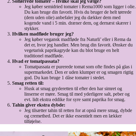
Soltørrede tomater – Hvilke skal jeg vælge?
Jeg køber semidried tomater i Rema1000 som ligger i olie.
Du kan bruge din favorit. Hvis du bruger de helt tørrede
(dem uden olie) anbefaler jeg du dækker dem med
kogende vand i 5 min. dræner dem, og dernæst skærer i
stykker.
Hvilken madfløde bruger jeg?
Jeg køber vegansk madfløde fra Naturli’ eller i Rema da
det er, hvor jeg handler. Men brug din favorit. Ønsker du
vegetarisk paprikagryde kan du blot bruge en helt
traditionel madfløde.
Hvad er tomatpassata?
Tomatpassata er purerede tomat som ofte findes på glas i
supermarkedet. Den er uden klumper er og smagen rigtig
god. Du kan bruge 1 dåse tomater i stedet.
Smag retten til:
Husk at smag gryderetten til efter den har simret og
linserne er møre. Smag til med yderligere salt, peber og
evt. lidt ekstra eddike for syre samt paprika for smag.
Tahin giver ekstra dybde:
Jeg tilsætter tahin til retten for at opnå mere smag, dybde
og cremethed. Det er ikke essentielt men en lækker
tilføjelse.