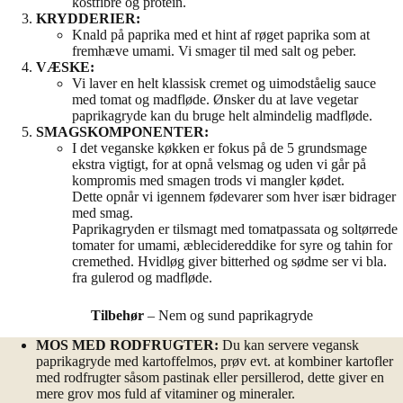
kostfibre og protein.
KRYDDERIER:
Knald på paprika med et hint af røget paprika som at
fremhæve umami. Vi smager til med salt og peber.
VÆSKE:
Vi laver en helt klassisk cremet og uimodståelig sauce
med tomat og madfløde. Ønsker du at lave vegetar
paprikagryde kan du bruge helt almindelig madfløde.
SMAGSKOMPONENTER:
I det veganske køkken er fokus på de 5 grundsmage
ekstra vigtigt, for at opnå velsmag og uden vi går på
kompromis med smagen trods vi mangler kødet.
Dette opnår vi igennem fødevarer som hver især bidrager
med smag.
Paprikagryden er tilsmagt med tomatpassata og soltørrede
tomater for umami, æblecidereddike for syre og tahin for
cremethed. Hvidløg giver bitterhed og sødme ser vi bla.
fra gulerod og madfløde.
Tilbehør
– Nem og sund paprikagryde
MOS MED RODFRUGTER:
Du kan servere vegansk
paprikagryde med kartoffelmos, prøv evt. at kombiner kartofler
med rodfrugter såsom pastinak eller persillerod, dette giver en
mere grov mos fuld af vitaminer og mineraler.