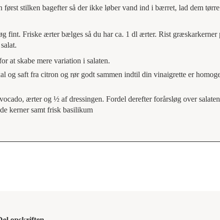
n først stilken bagefter så der ikke løber vand ind i bærret, lad dem tørre
øg fint. Friske ærter bælges så du har ca. 1 dl ærter. Rist græskarkerner 
salat.
for at skabe mere variation i salaten.
al og saft fra citron og rør godt sammen indtil din vinaigrette er homog
avocado, ærter og ½ af dressingen. Fordel derefter forårsløg over salat
ede kerner samt frisk basilikum
Del opskriften