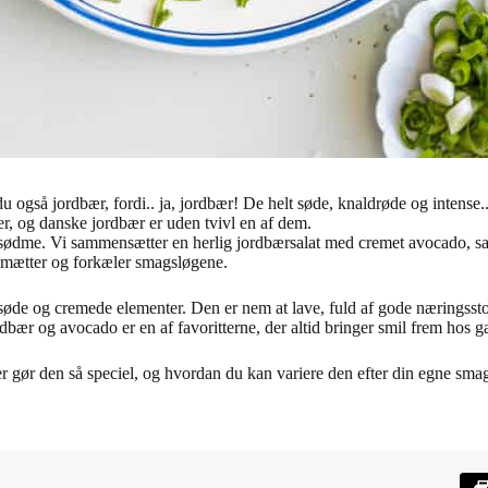
gså jordbær, fordi.. ja, jordbær! De helt søde, knaldrøde og intense.
r, og danske jordbær er uden tvivl en af dem.
sødme. Vi sammensætter en herlig jordbærsalat med cremet avocado, salt
de mætter og forkæler smagsløgene.
e og cremede elementer. Den er nem at lave, fuld af gode næringsstoffe
dbær og avocado er en af favoritterne, der altid bringer smil frem hos g
er gør den så speciel, og hvordan du kan variere den efter din egne sma