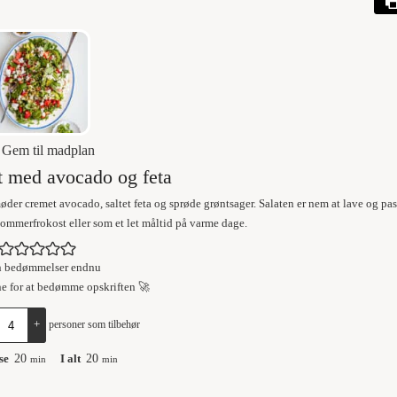
Gem til madplan
t med avocado og feta
der cremet avocado, saltet feta og sprøde grøntsager. Salaten er nem at lave og pas
 sommerfrokost eller som et let måltid på varme dage.
n bedømmelser endnu
ne for at bedømme opskriften 🚀
+
personer som tilbehør
se
20
I alt
20
min
min