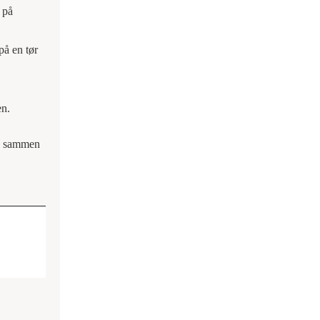
 på
på en tør
en.
en sammen