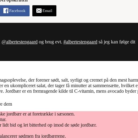
Facebook
Email
d
@albertestengaard
og brug evt.
#albertestengaard
så jeg kan følge dit
magsoplevelse, der forener sødt, salt, syrligt og cremet på den mest h
r en ukompliceret salat, der tager få minutter at sammensætte, hvilket er
. Jordbær er en fremragende kilde til C-vitamin, mens avocado byder p
ere dem
ke jordbær er at foretrække i sæsonen.
tur.
 lidt bid og let bitterhed op imod de søde jordbær.
 balancerer sødmen fra jordbærrene.