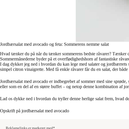
Jordbærsalat med avocado og feta: Sommerens nemme salat
Hvad tænker du på når du tænker sommerens bedste råvarer? Tænker du o
Sommermånederne byder på et overflødighedshorn af fantastiske råvare
I dag dykker jeg ned i hvordan du kan lege med salater og jordbærrets 
simpel citron vinaigrette. Med få enkle råvarer får du en salat, der bå
Jordbærsalat med avocado er indbegrebet af sommer med sine sprøde, sød
eller som en del af en større buffet – og netop denne kombination af jor
Lad os dykke ned i hvordan du tryller denne herlige salat frem, hvad d
Opskrift på jordbærsalat med avocado
Reklamelinks er markeret med*