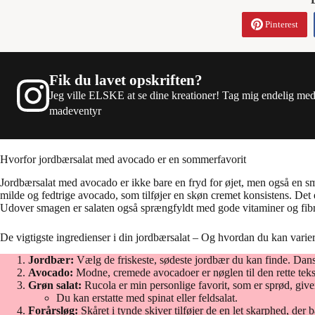
Pinterest
Fik du lavet opskriften?
Jeg ville ELSKE at se dine kreationer! Tag mig endelig me
madeventyr
Hvorfor jordbærsalat med avocado er en sommerfavorit
Jordbærsalat med avocado er ikke bare en fryd for øjet, men også en s
milde og fedtrige avocado, som tilføjer en skøn cremet konsistens. Det e
Udover smagen er salaten også sprængfyldt med gode vitaminer og fibre
De vigtigste ingredienser i din jordbærsalat – Og hvordan du kan vari
Jordbær:
Vælg de friskeste, sødeste jordbær du kan finde. Dans
Avocado:
Modne, cremede avocadoer er nøglen til den rette teks
Grøn salat:
Rucola er min personlige favorit, som er sprød, giver
Du kan erstatte med spinat eller feldsalat.
Forårsløg:
Skåret i tynde skiver tilføjer de en let skarphed, der