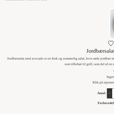
Jordbærsala
Jordbærsalat med avocado er en frisk og sommerlig salat, hvor søde jordbær mø
som tilbehør til grill, som del af en
Inge
Klik på stjerne
Antal:
–
Forberedel