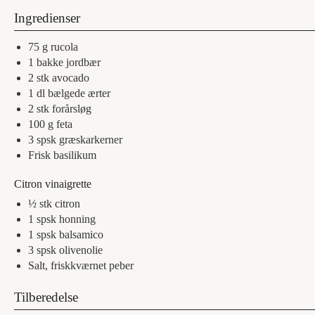
Ingredienser
75
g
rucola
1
bakke
jordbær
2
stk
avocado
1
dl
bælgede ærter
2
stk
forårsløg
100
g
feta
3
spsk
græskarkerner
Frisk basilikum
Citron vinaigrette
½
stk
citron
1
spsk
honning
1
spsk
balsamico
3
spsk
olivenolie
Salt, friskkværnet peber
Tilberedelse