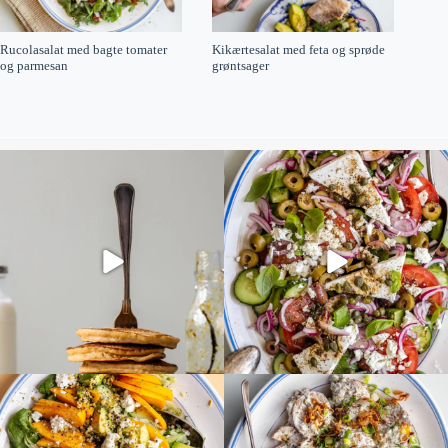
Rucolasalat med bagte tomater
Kikærtesalat med feta og sprøde
og parmesan
grøntsager