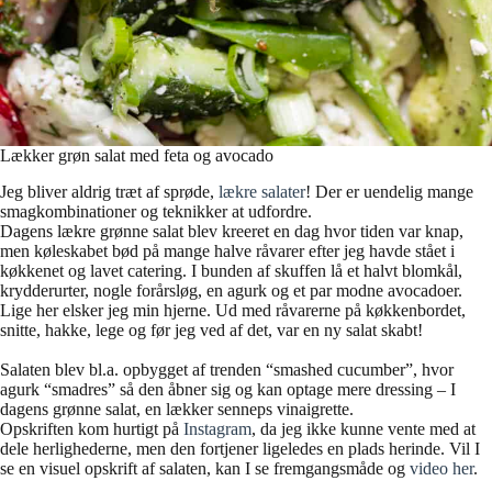
Lækker grøn salat med feta og avocado
Jeg bliver aldrig træt af sprøde,
lækre salater
! Der er uendelig mange
smagkombinationer og teknikker at udfordre.
Dagens lækre grønne salat blev kreeret en dag hvor tiden var knap,
men køleskabet bød på mange halve råvarer efter jeg havde stået i
køkkenet og lavet catering. I bunden af skuffen lå et halvt blomkål,
krydderurter, nogle forårsløg, en agurk og et par modne avocadoer.
Lige her elsker jeg min hjerne. Ud med råvarerne på køkkenbordet,
snitte, hakke, lege og før jeg ved af det, var en ny salat skabt!
Salaten blev bl.a. opbygget af trenden “smashed cucumber”, hvor
agurk “smadres” så den åbner sig og kan optage mere dressing – I
dagens grønne salat, en lækker senneps vinaigrette.
Opskriften kom hurtigt på
Instagram
, da jeg ikke kunne vente med at
dele herlighederne, men den fortjener ligeledes en plads herinde. Vil I
se en visuel opskrift af salaten, kan I se fremgangsmåde og
video her
.