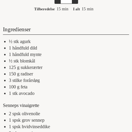
Tilberedelse
15
min
I alt
15
min
Ingredienser
½
stk
agurk
1
håndfuld
dild
1
håndfuld
mynte
½
stk
blomkål
125
g
sukkerærter
150
g
radiser
3
stilke
forårsløg
100
g
feta
1
stk
avocado
Senneps vinaigrette
2
spsk
olivenolie
1
spsk
grov sennep
1
spsk
hvidvinseddike