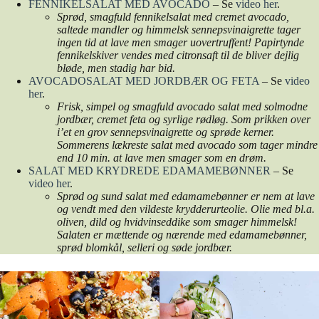
FENNIKELSALAT MED AVOCADO
– Se
video her
.
Sprød, smagfuld fennikelsalat med cremet avocado,
saltede mandler og himmelsk sennepsvinaigrette tager
ingen tid at lave men smager uovertruffent! Papirtynde
fennikelskiver vendes med citronsaft til de bliver dejlig
bløde, men stadig har bid.
AVOCADOSALAT MED JORDBÆR OG FETA
– Se
video
her
.
Frisk, simpel og smagfuld avocado salat med solmodne
jordbær, cremet feta og syrlige rødløg. Som prikken over
i’et en grov sennepsvinaigrette og sprøde kerner.
Sommerens lækreste salat med avocado som tager mindre
end 10 min. at lave men smager som en drøm.
SALAT MED KRYDREDE EDAMAMEBØNNER
– Se
video her
.
Sprød og sund salat med edamamebønner er nem at lave
og vendt med den vildeste krydderurteolie. Olie med bl.a.
oliven, dild og hvidvinseddike som smager himmelsk!
Salaten er mættende og nærende med edamamebønner,
sprød blomkål, selleri og søde jordbær.