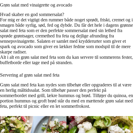
Grøn salat med vinaigrette og avocado
Hvad skaber en god sommersalat?
For mig er det vigtigt den rummer både noget sprødt, friskt, cremet og i
smagen både syrlig, sød, fed og dybde. Du får det hele i dagens grønne
salat med feta som er den perfekte sommersalat med sin lethed fra
sprøde grøntsager, cremethed fra feta og dejlige afrunding fra
sennepsvinaigrette. Salaten er samlet med krydderurter som giver et
spark og avocado som giver en lækker fedme som modspil til de mere
skarpe radiser.
Alt i alt en grøn salat med feta som du kan servere til sommerens fester,
buffetborde eller tage med på stranden.
Servering af grøn salat med feta
Grøn salat med feta kan nydes som tilbehør eller opgraderes til at være
en herlig måltidssalat. Som tilbehør passer den perfekt på
sommerbordet med grill, lækre hummus og brød. Tilføjer du quinoa, en
portion hummus og groft brød står du med en mættende grøn salat med
feta, perfekt til picnic eller en let sommerfrokost.