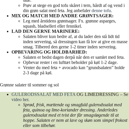
side.
Prøv at stege en god tofu skåret i tern, hårdt af og vend i
din grøn salat med feta. Jeg anbefaler
denne tofu
.
MIX OG MATCH MED ANDRE GRØNTSAGER:
Leg med årstidens grøntsager. Fx. grønne asparges,
squash, bladselleri eller fennikel.
LAD DEN GERNE MARINERE:
Salaten bliver kun bedre af, at du lader den stå lidt tid
inden servering, så dressingen kan få lov at give en masse
smag. Tilbered den gerne 1-2 timer inden servering.
OPBEVARING OG HOLDBARHED:
Salaten er bedst dagen derpå når den er samlet med feta.
Opbevar rester i en lufttæt beholder på køl 1-2 dage.
Venter du med feta + avocado kan “grundsalaten” holde
2-3 dage på køl.
Grønne salater til sommer og sol
GULERODSSALAT MED FETA
OG LIMEDRESSING – Se
video her
.
Sprød, frisk, mættende og smagfuld gulerodssalat med
feta, quinoa og lime-koriander dressing. Anderledes
gulerodssalat med et tvist der får smagsløgende til at
hoppe. Salaten er nem at lave og skøn som simpel frokost
eller som tilbehør.