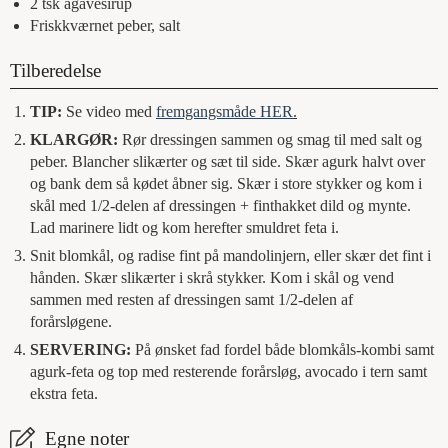
2
tsk
agavesirup
Friskkværnet peber, salt
Tilberedelse
TIP:
Se video med
fremgangsmåde HER
.
KLARGØR:
Rør dressingen sammen og smag til med salt og
peber. Blancher slikærter og sæt til side. Skær agurk halvt over
og bank dem så kødet åbner sig. Skær i store stykker og kom i
skål med 1/2-delen af dressingen + finthakket dild og mynte.
Lad marinere lidt og kom herefter smuldret feta i.
Snit blomkål, og radise fint på mandolinjern, eller skær det fint i
hånden. Skær slikærter i skrå stykker. Kom i skål og vend
sammen med resten af dressingen samt 1/2-delen af
forårsløgene.
SERVERING:
På ønsket fad fordel både blomkåls-kombi samt
agurk-feta og top med resterende forårsløg, avocado i tern samt
ekstra feta.
Egne noter