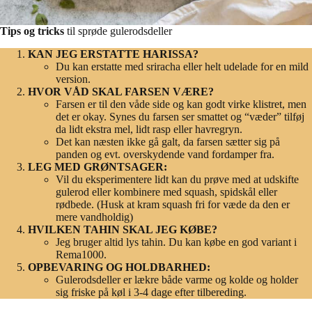
Tips og tricks
til sprøde gulerodsdeller
KAN JEG ERSTATTE HARISSA?
Du kan erstatte med sriracha eller helt udelade for en mild
version.
HVOR VÅD SKAL FARSEN VÆRE?
Farsen er til den våde side og kan godt virke klistret, men
det er okay. Synes du farsen ser smattet og “væder” tilføj
da lidt ekstra mel, lidt rasp eller havregryn.
Det kan næsten ikke gå galt, da farsen sætter sig på
panden og evt. overskydende vand fordamper fra.
LEG MED GRØNTSAGER:
Vil du eksperimentere lidt kan du prøve med at udskifte
gulerod eller kombinere med squash, spidskål eller
rødbede. (Husk at kram squash fri for væde da den er
mere vandholdig)
HVILKEN TAHIN SKAL JEG KØBE?
Jeg bruger altid lys tahin. Du kan købe en god variant i
Rema1000.
OPBEVARING OG HOLDBARHED:
Gulerodsdeller er lækre både varme og kolde og holder
sig friske på køl i 3-4 dage efter tilbereding.