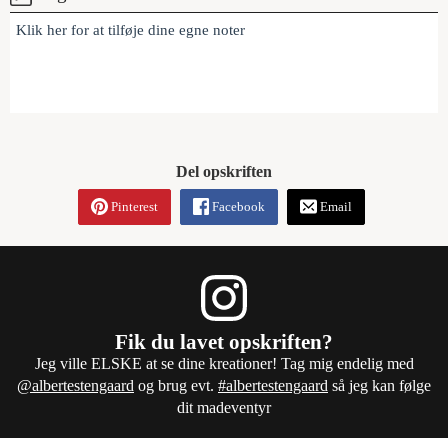
Klik her for at tilføje dine egne noter
Del opskriften
Pinterest
Facebook
Email
Fik du lavet opskriften?
Jeg ville ELSKE at se dine kreationer! Tag mig endelig med
@albertestengaard
og brug evt.
#albertestengaard
så jeg kan følge
dit madeventyr