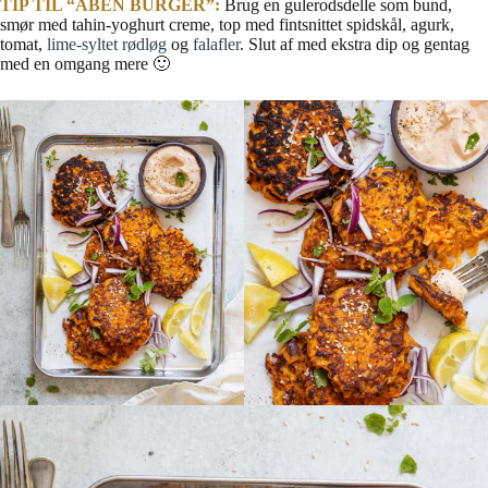
TIP TIL “ÅBEN BURGER”:
Brug en gulerodsdelle som bund,
smør med tahin-yoghurt creme, top med fintsnittet spidskål, agurk,
tomat,
lime-syltet rødløg
og
falafler
. Slut af med ekstra dip og gentag
med en omgang mere 🙂