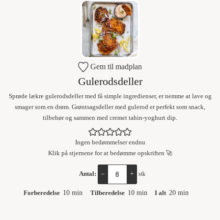
Gem til madplan
Gulerodsdeller
Sprøde lækre gulerodsdeller med få simple ingredienser, er nemme at lave og
smager som en drøm. Grøntsagsdeller med gulerod er perfekt som snack,
tilbehør og sammen med cremet tahin-yoghurt dip.
Ingen bedømmelser endnu
Klik på stjernene for at bedømme opskriften 🚀
Antal:
–
+
stk
Forberedelse
10
min
Tilberedelse
10
min
I alt
20
min