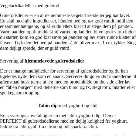
Vegetarfrikadeller med gulerod
Gulerodsdeller er en af de nemmeste vegetarfrikadeller jeg har lavet.
En skål med alle ingredienser, hånden ned og rør godt rundt indtil den
er sammenhængene, og så er du ellers klar til at stege dem på panden.
Varm panden op til middel-høj varme og lad den blive godt varm inden
du starter, kom en god klat smør på panden og lav store runde klatter af
farsen. Tryk dem let ned på panden så de bliver max. 1 cm. tykke. Steg
dem dejligt sprøde, der er guld værd!
Servering af
hjemmelavede gulerodsdeller
Der er mange muligheder for servering af gulerodsdeller og du kan
ligeledes nyde dem som en snack. Serverer du gulerods frikadellerne til
aftensmad husk gerne at leg med en proteinkilde on the side eller lav
en “åben burger” med dellerne som bund og fx. stegt tofu, falafler eller
spejlæg som topping.
Tahin dip
med yoghurt og chili
En serverings anvefaling er cremet tahin-yoghurt dip. Den er
PERFEKT til gulerodsdellerne med en dejlig kølighed fra yoghurt,
fedme fra tahin, pift fra citron og lidt spark fra chili.