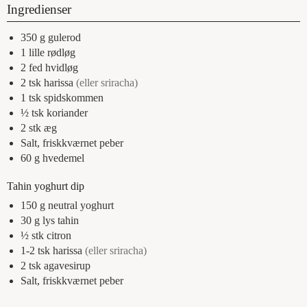
Ingredienser
350
g
gulerod
1
lille
rødløg
2
fed
hvidløg
2
tsk
harissa
(eller sriracha)
1
tsk
spidskommen
½
tsk
koriander
2
stk
æg
Salt, friskkværnet peber
60
g
hvedemel
Tahin yoghurt dip
150
g
neutral yoghurt
30
g
lys tahin
½
stk
citron
1-2
tsk
harissa
(eller sriracha)
2
tsk
agavesirup
Salt, friskkværnet peber