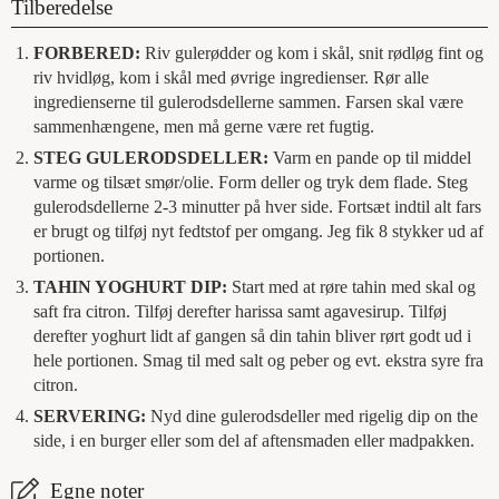
Tilberedelse
FORBERED:
Riv gulerødder og kom i skål, snit rødløg fint og
riv hvidløg, kom i skål med øvrige ingredienser. Rør alle
ingredienserne til gulerodsdellerne sammen. Farsen skal være
sammenhængene, men må gerne være ret fugtig.
STEG GULERODSDELLER:
Varm en pande op til middel
varme og tilsæt smør/olie. Form deller og tryk dem flade. Steg
gulerodsdellerne 2-3 minutter på hver side. Fortsæt indtil alt fars
er brugt og tilføj nyt fedtstof per omgang. Jeg fik 8 stykker ud af
portionen.
TAHIN YOGHURT DIP:
Start med at røre tahin med skal og
saft fra citron. Tilføj derefter harissa samt agavesirup. Tilføj
derefter yoghurt lidt af gangen så din tahin bliver rørt godt ud i
hele portionen. Smag til med salt og peber og evt. ekstra syre fra
citron.
SERVERING:
Nyd dine gulerodsdeller med rigelig dip on the
side, i en burger eller som del af aftensmaden eller madpakken.
Egne noter