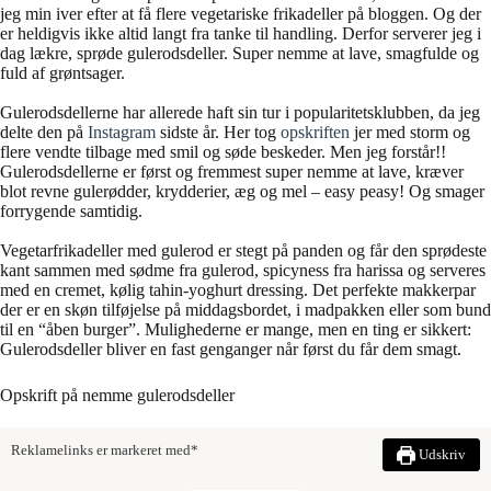
jeg min iver efter at få flere vegetariske frikadeller på bloggen. Og der
er heldigvis ikke altid langt fra tanke til handling. Derfor serverer jeg i
dag lækre, sprøde gulerodsdeller. Super nemme at lave, smagfulde og
fuld af grøntsager.
Gulerodsdellerne har allerede haft sin tur i popularitetsklubben, da jeg
delte den på
Instagram
sidste år. Her tog
opskriften
jer med storm og
flere vendte tilbage med smil og søde beskeder. Men jeg forstår!!
Gulerodsdellerne er først og fremmest super nemme at lave, kræver
blot revne gulerødder, krydderier, æg og mel – easy peasy! Og smager
forrygende samtidig.
Vegetarfrikadeller med gulerod er stegt på panden og får den sprødeste
kant sammen med sødme fra gulerod, spicyness fra harissa og serveres
med en cremet, kølig tahin-yoghurt dressing. Det perfekte makkerpar
der er en skøn tilføjelse på middagsbordet, i madpakken eller som bund
til en “åben burger”. Mulighederne er mange, men en ting er sikkert:
Gulerodsdeller bliver en fast genganger når først du får dem smagt.
Opskrift på nemme gulerodsdeller
Reklamelinks er markeret med*
Udskriv