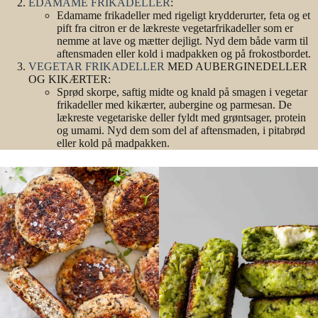
EDAMAME FRIKADELLER
:
Edamame frikadeller med rigeligt krydderurter, feta og et
pift fra citron er de lækreste vegetarfrikadeller som er
nemme at lave og mætter dejligt. Nyd dem både varm til
aftensmaden eller kold i madpakken og på frokostbordet.
VEGETAR FRIKADELLER
MED AUBERGINEDELLER
OG KIKÆRTER:
Sprød skorpe, saftig midte og knald på smagen i vegetar
frikadeller med kikærter, aubergine og parmesan. De
lækreste vegetariske deller fyldt med grøntsager, protein
og umami. Nyd dem som del af aftensmaden, i pitabrød
eller kold på madpakken.