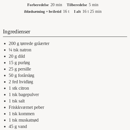
Forberedelse
20
min
Tilberedelse
5
min
iblødsætning + hviletid
16
t
I alt
16
t
25
min
Ingredienser
200
g
tørrede gråærter
¼
tsk
natron
20
g
dild
15
g
purløg
25
g
persille
50
g
forårsløg
2
fed
hvidløg
1
stk
citron
1
tsk
bagepulver
1
tsk
salt
Friskkværnet peber
1
tsk
kommen
1
tsk
muskatnød
45
g
vand