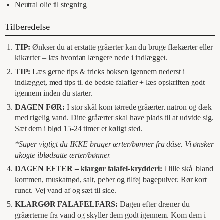
Neutral olie til stegning
Tilberedelse
TIP:
Ønkser du at erstatte gråærter kan du bruge flækærter eller
kikærter – læs hvordan længere nede i indlægget.
TIP:
Læs gerne tips & tricks boksen igennem nederst i
indlægget, med tips til de bedste falafler + læs opskriften godt
igennem inden du starter.
DAGEN FØR:
I stor skål kom tørrede gråærter, natron og dæk
med rigelig vand. Dine gråærter skal have plads til at udvide sig.
Sæt dem i blød 15-24 timer et køligt sted.
*Super vigtigt du IKKE bruger ærter/bønner fra dåse. Vi ønsker
ukogte iblødsatte ærter/bønner.
DAGEN EFTER – klargør falafel-krydderi:
I lille skål bland
kommen, muskatnød, salt, peber og tilføj bagepulver. Rør kort
rundt. Vej vand af og sæt til side.
KLARGØR FALAFELFARS:
Dagen efter dræner du
gråærterne fra vand og skyller dem godt igennem. Kom dem i