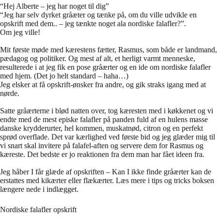
“Hej Alberte – jeg har noget til dig”
“Jeg har selv dyrket gråæter og tænke på, om du ville udvikle en
opskrift med dem.. – jeg tænkte noget ala nordiske falafler?”.
Om jeg ville!
Mit første møde med kærestens fætter, Rasmus, som både er landmand,
pædagog og politiker. Og mest af alt, et herligt varmt menneske,
resulterede i at jeg fik en pose gråærter og en ide om nordiske falafler
med hjem. (Det jo helt standard – haha…)
Jeg elsker at få opskrift-ønsker fra andre, og gik straks igang med at
nørde.
Satte gråærterne i blød natten over, tog kæresten med i køkkenet og vi
endte med de mest episke falafler på panden fuld af en hulens masse
danske krydderurter, hel kommen, muskatnød, citron og en perfekt
sprød overflade. Det var kærlighed ved første bid og jeg glæder mig til
vi snart skal invitere på falafel-aften og servere dem for Rasmus og
kæreste. Det bedste er jo reaktionen fra dem man har fået ideen fra.
Jeg håber I får glæde af opskriften – Kan I ikke finde gråærter kan de
erstattes med kikærter eller flækærter. Læs mere i tips og tricks boksen
længere nede i indlægget.
Nordiske falafler opskrift