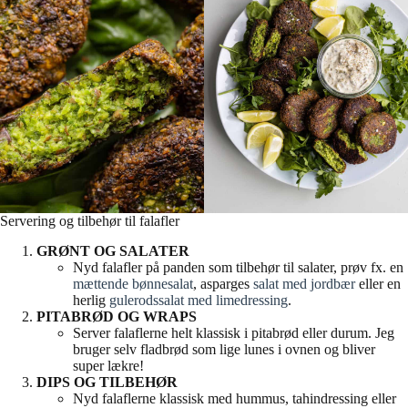
Servering og tilbehør til falafler
GRØNT OG SALATER
Nyd falafler på panden som tilbehør til salater, prøv fx. en
mættende bønnesalat
, asparges
salat med jordbær
eller en
herlig
gulerodssalat med limedressing
.
PITABRØD OG WRAPS
Server falaflerne helt klassisk i pitabrød eller durum. Jeg
bruger selv fladbrød som lige lunes i ovnen og bliver
super lækre!
DIPS OG TILBEHØR
Nyd falaflerne klassisk med hummus, tahindressing eller