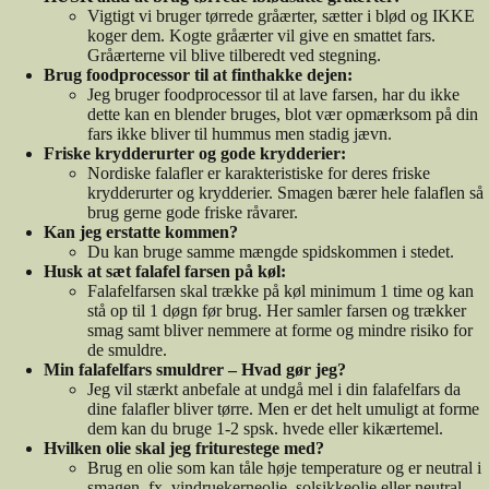
Vigtigt vi bruger tørrede gråærter, sætter i blød og IKKE
koger dem. Kogte gråærter vil give en smattet fars.
Gråærterne vil blive tilberedt ved stegning.
Brug foodprocessor til at finthakke dejen:
Jeg bruger foodprocessor til at lave farsen, har du ikke
dette kan en blender bruges, blot vær opmærksom på din
fars ikke bliver til hummus men stadig jævn.
Friske krydderurter og gode krydderier:
Nordiske falafler er karakteristiske for deres friske
krydderurter og krydderier. Smagen bærer hele falaflen så
brug gerne gode friske råvarer.
Kan jeg erstatte kommen?
Du kan bruge samme mængde spidskommen i stedet.
Husk at sæt falafel farsen på køl:
Falafelfarsen skal trække på køl minimum 1 time og kan
stå op til 1 døgn før brug. Her samler farsen og trækker
smag samt bliver nemmere at forme og mindre risiko for
de smuldre.
Min falafelfars smuldrer – Hvad gør jeg?
Jeg vil stærkt anbefale at undgå mel i din falafelfars da
dine falafler bliver tørre. Men er det helt umuligt at forme
dem kan du bruge 1-2 spsk. hvede eller kikærtemel.
Hvilken olie skal jeg friturestege med?
Brug en olie som kan tåle høje temperature og er neutral i
smagen, fx. vindruekerneolie, solsikkeolie eller neutral