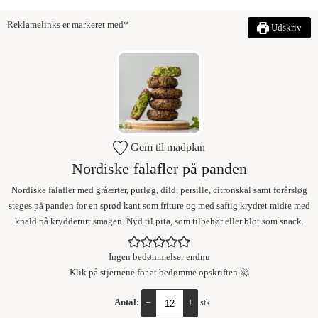
Reklamelinks er markeret med*
Udskriv
Gem til madplan
Nordiske falafler på panden
Nordiske falafler med gråærter, purløg, dild, persille, citronskal samt forårsløg
steges på panden for en sprød kant som friture og med saftig krydret midte med
knald på krydderurt smagen. Nyd til pita, som tilbehør eller blot som snack.
Ingen bedømmelser endnu
Klik på stjernene for at bedømme opskriften 🚀
Antal:
–
+
stk