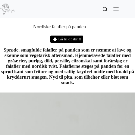
Nordiske falafler på panden
Gå til opskrift
Sprøde, smagfulde falafler på panden som er nemme at lave og
skønne som vegetarisk aftensmad. Hjemmelavede falafler med
gråærter, purløg, dild, persille, citronskal samt forårsløg er
falafler med nordisk tvist. Falaflerne steges på panden for en
sprød kant som friture og med saftig krydret midte med knald på
krydderurt smagen. Nyd til pita, som tilbehør eller blot som
snack.