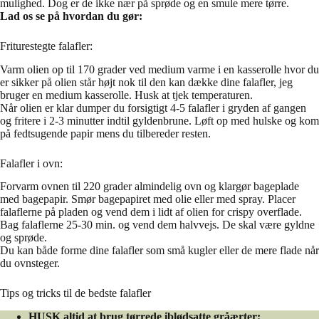
mulighed. Dog er de ikke nær på sprøde og en smule mere tørre.
Lad os se på hvordan du gør:
Friturestegte falafler:
Varm olien op til 170 grader ved medium varme i en kasserolle hvor du
er sikker på olien står højt nok til den kan dække dine falafler, jeg
bruger en medium kasserolle. Husk at tjek temperaturen.
Når olien er klar dumper du forsigtigt 4-5 falafler i gryden af gangen
og fritere i 2-3 minutter indtil gyldenbrune. Løft op med hulske og kom
på fedtsugende papir mens du tilbereder resten.
Falafler i ovn:
Forvarm ovnen til 220 grader almindelig ovn og klargør bageplade
med bagepapir. Smør bagepapiret med olie eller med spray. Placer
falaflerne på pladen og vend dem i lidt af olien for crispy overflade.
Bag falaflerne 25-30 min. og vend dem halvvejs. De skal være gyldne
og sprøde.
Du kan både forme dine falafler som små kugler eller de mere flade når
du ovnsteger.
Tips og tricks til de bedste falafler
HUSK altid at brug tørrede iblødsatte gråærter: