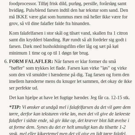
foodprocessor. Tilføj frisk dild, purløg, persille, forårsløg samt
hvidløg. Puls/blend farsen indtil den har tekstur som sand. Den
må IKKE være glat som hummus men må heller ikke være for
grov, så vil dine falafler falde fra hinanden.
Kom falafelfarsen i stor skål og tilsæt vand, skallen fra 1 citron
samt din krydderi blanding. Rør rundt så alt fordeler sig godt i
farsen. Dæk med husholdningsfilm eller låg og sæt på køl
minimum 1 time og op til 1 døgn før brug.
FORM FALAFLER:
Når farsen er klar former du små
"bøffer" som trykkes let flade. Farsen kan virke "løs" og virke
som den vil smuldre i hænderne på dig. Tag farsen og form den
imellem hænderne mens du knuger let sammen, det okay de ikke
ser perfekte ud.
Det kan hjælpe at have let fugtige hænder. Jeg får ca. 12-15 stk.
*TIP:
Vi ønsker at undgå mel i falafelfarsen da det vil gøre dem
tørre, derfor kan teksturen virke løs, men det vil give de lækreste
falafler i sidste ende, så giv ikke op, det kræver blot lidt øvelse i
at forme dem. Synes du det er helt umuligt kan du tilsætte 1-2
spsk. mel eller kikærtemel men det vil give en lidt tørre falafel.