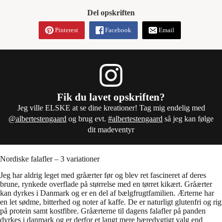
Del opskriften
Pinterest
Facebook
Email
Fik du lavet opskriften?
Jeg ville ELSKE at se dine kreationer! Tag mig endelig med
@albertestengaard
og brug evt.
#albertestengaard
så jeg kan følge
dit madeventyr
Nordiske falafler – 3 variationer
Jeg har aldrig leget med gråærter før og blev ret fascineret af deres
brune, rynkede overflade på størrelse med en tørret kikært. Gråærter
kan dyrkes i Danmark og er en del af bælgfrugtfamilien. Ærterne har
en let sødme, bitterhed og noter af kaffe. De er naturligt glutenfri og rig
på protein samt kostfibre. Gråærterne til dagens falafler på panden
dyrkes i danmark og er derfor et langt mere bæredygtigt valg end