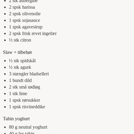
2
stk
aubergine
2
spsk
harissa
2
spsk
olivenolie
1
spsk
sojasauce
1
spsk
agavesirup
2
spsk
frisk revet ingefær
½
stk
citron
Slaw + tilbehør
½
stk
spidskål
½
stk
agurk
3
stængler
bladselleri
1
bundt
dild
2
stk
små rødløg
1
stk
lime
1
spsk
rørsukker
1
spsk
risvineddike
Tahin yoghurt
80
g
neutral yoghurt
40
g
lys tahin