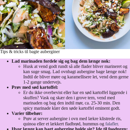
Tips & tricks til bagte auberginer
Lad marinaden fordele sig og bag dem længe nok:
Husk at vend godt rundt så alle flader bliver marineret og
kan suge smag. Lad ovnbagt aubergine bage længe nok!
Indtil de bliver møre og karamellisere let, vend dem gerne
1-2 gange undervejs.
Prøv med sød kartoffel:
Er du ikke overbevist eller har en sød kartoffel liggende i
skuffen? Vask og skær den i grove tern, vend med
marinaden og bag den indtil mør, ca. 25-30 min. Den
spicy marinade klær den søde kartoffel eminent godt.
Varier tilbehør:
Prøv at server aubergine i ovn med lækre klistrede ris,
quinoa eller et lækkert fladbrød, hummus og
falafler
.
Hvor længe kan bagt aubergine holde sig? Ide til foodprep: