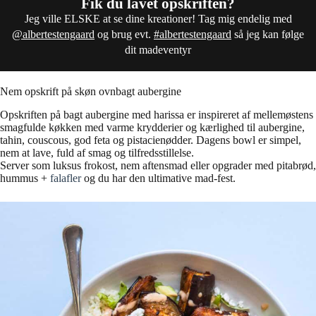
Fik du lavet opskriften?
Jeg ville ELSKE at se dine kreationer! Tag mig endelig med
@albertestengaard
og brug evt.
#albertestengaard
så jeg kan følge
dit madeventyr
Nem opskrift på skøn ovnbagt aubergine
Opskriften på bagt aubergine med harissa er inspireret af mellemøstens
smagfulde køkken med varme krydderier og kærlighed til aubergine,
tahin, couscous, god feta og pistacienødder. Dagens bowl er simpel,
nem at lave, fuld af smag og tilfredsstillelse.
Server som luksus frokost, nem aftensmad eller opgrader med pitabrød,
hummus +
falafler
og du har den ultimative mad-fest.