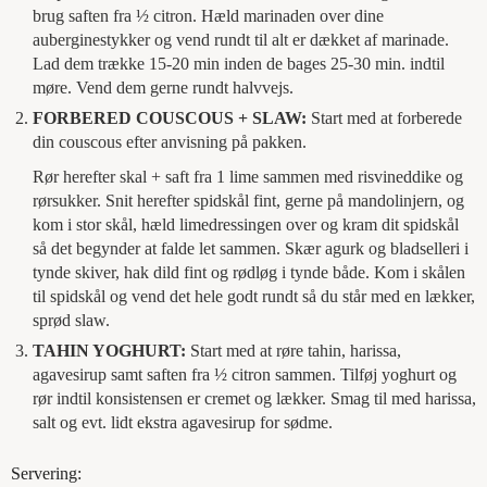
brug saften fra ½ citron. Hæld marinaden over dine
auberginestykker og vend rundt til alt er dækket af marinade.
Lad dem trække 15-20 min inden de bages 25-30 min. indtil
møre. Vend dem gerne rundt halvvejs.
FORBERED COUSCOUS + SLAW:
Start med at forberede
din couscous efter anvisning på pakken.
Rør herefter skal + saft fra 1 lime sammen med risvineddike og
rørsukker. Snit herefter spidskål fint, gerne på mandolinjern, og
kom i stor skål, hæld limedressingen over og kram dit spidskål
så det begynder at falde let sammen. Skær agurk og bladselleri i
tynde skiver, hak dild fint og rødløg i tynde både. Kom i skålen
til spidskål og vend det hele godt rundt så du står med en lækker,
sprød slaw.
TAHIN YOGHURT:
Start med at røre tahin, harissa,
agavesirup samt saften fra ½ citron sammen. Tilføj yoghurt og
rør indtil konsistensen er cremet og lækker. Smag til med harissa,
salt og evt. lidt ekstra agavesirup for sødme.
Servering: