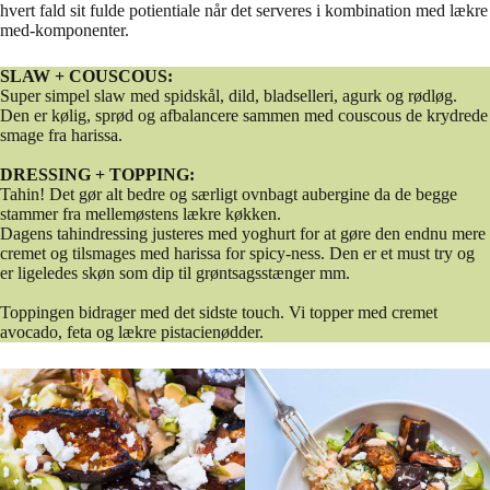
hvert fald sit fulde potientiale når det serveres i kombination med lækre
med-komponenter.
SLAW + COUSCOUS:
Super simpel slaw med spidskål, dild, bladselleri, agurk og rødløg.
Den er kølig, sprød og afbalancere sammen med couscous de krydrede
smage fra harissa.
DRESSING + TOPPING:
Tahin! Det gør alt bedre og særligt ovnbagt aubergine da de begge
stammer fra mellemøstens lækre køkken.
Dagens tahindressing justeres med yoghurt for at gøre den endnu mere
cremet og tilsmages med harissa for spicy-ness. Den er et must try og
er ligeledes skøn som dip til grøntsagsstænger mm.
Toppingen bidrager med det sidste touch. Vi topper med cremet
avocado, feta og lækre pistacienødder.