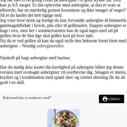
kan jo SÅ meget. Er din oplevelse med aubergine, at den er svær at
tilberede, har en mærkelig gummi konsistens og ikke smager af noget?
Så er du landet det helt rigtige sted.
Jeg viser hvor nemt og hurtigt du kan forvandle aubergine til himmelsk
grøntsagstilbehør i bowls, pita eller til grillmaden. Dagens aubergine er
bagt i ovn, men her i sommervarmen kan de også tages med ud på
grillen hvor de blot lige skal grilles kort på hver side.
Nu du er ved grillen så kan du også trylle den lækreste forret frem med
aubergine – Nemlig
aubergineruller
.
Opskrift på bagt aubergine med harissa
Har du stadig ikke kastet din kærlighed på aubergine håber jeg denne
version med ovnbagte auberginer vil overbevise dig. Smagen er intens,
krydret og i kombination med sprød slaw og cremet dressing får du alt
godt i en skål.
Reklamelinks er markeret med*
Udskriv