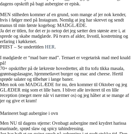
dagens opskrift på bagt aubergine er episk.
MEN stilheden kommer af en grund, som mange af jer nok kender,
hvis i følger med på Instagram. Nemlig at jeg har skrevet og sendt
manus til min første kogebog: MADGLÆDE.
Ja det er titlen, for det er jo netop det jeg sætter den største ære i, at
sprede og skabe madglæde. På tværs af alder, livsstil, kostretning og
erfaring i køkkenet.
PIIIST – Se undertitlen
HER
.
I madglæde er “mad bare mad”. Temaet er vegetarisk mad med knald
på!
70+ opskrifter på de lækreste hovedretter, alt fra tofu tikka masala,
grøntsagslasagne, hjemmetlavet burger og mac and cheese. Hertil
sprøde salater og tilbehør i lange baner.
Men nok om MADGLÆDE for nu, den kommer til Oktober og jeg
GLÆDER mig som et lille barn. I bliver alle inviteret til en lille
reception (meget mere når vi nærmer os) og jeg håber at se mange af
jer og give et kram!
Marineret bagt aubergine i ovn
Men NU til dagens stjerne: Ovnbagt aubergine med krydret harissa
marinade, sprød slaw og spicy tahindressing.
Jeg har haft et on going crush på aubergine i et godt stykke tid. Den