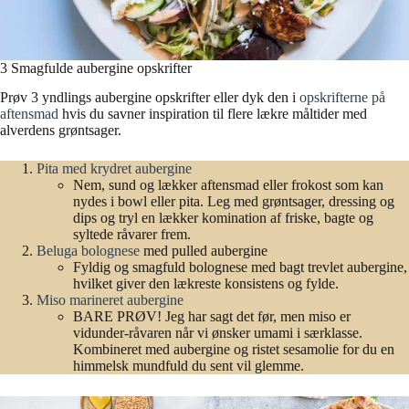
3 Smagfulde aubergine opskrifter
Prøv 3 yndlings aubergine opskrifter eller dyk den i
opskrifterne på
aftensmad
hvis du savner inspiration til flere lækre måltider med
alverdens grøntsager.
Pita med krydret aubergine
Nem, sund og lækker aftensmad eller frokost som kan
nydes i bowl eller pita. Leg med grøntsager, dressing og
dips og tryl en lækker komination af friske, bagte og
syltede råvarer frem.
Beluga bolognese
med pulled aubergine
Fyldig og smagfuld bolognese med bagt trevlet aubergine,
hvilket giver den lækreste konsistens og fylde.
Miso marineret aubergine
BARE PRØV! Jeg har sagt det før, men miso er
vidunder-råvaren når vi ønsker umami i særklasse.
Kombineret med aubergine og ristet sesamolie for du en
himmelsk mundfuld du sent vil glemme.