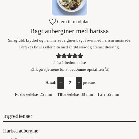
Gem til madplan
Bagt auberginer med harissa
Smagfuld, krydret og nemme auberginer bagt i ovn med harissa marinade.
Perfekt i bowls eller pita med sprød slaw og cremet dressing.
5
fra 1 bedømmelse
Klik på stjernene for at bedømme opskriften 🚀
Antal:
–
+
personer
Forberedelse
25
min
Tilberedelse
30
min
I alt
55
min
Ingredienser
Harissa aubergine