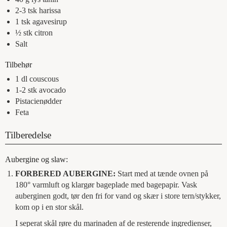
2-3
tsk
harissa
1
tsk
agavesirup
½
stk
citron
Salt
Tilbehør
1
dl
couscous
1-2
stk
avocado
Pistacienødder
Feta
Tilberedelse
Aubergine og slaw:
FORBERED AUBERGINE:
Start med at tænde ovnen på
180° varmluft og klargør bageplade med bagepapir. Vask
auberginen godt, tør den fri for vand og skær i store tern/stykker,
kom op i en stor skål.
I seperat skål røre du marinaden af de resterende ingredienser,