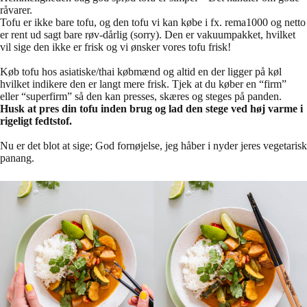
råvarer.
Tofu er ikke bare tofu, og den tofu vi kan købe i fx. rema1000 og netto
er rent ud sagt bare røv-dårlig (sorry). Den er vakuumpakket, hvilket
vil sige den ikke er frisk og vi ønsker vores tofu frisk!
Køb tofu hos asiatiske/thai købmænd og altid en der ligger på køl
hvilket indikere den er langt mere frisk. Tjek at du køber en “firm”
eller “superfirm” så den kan presses, skæres og steges på panden.
Husk at pres din tofu inden brug og lad den stege ved høj varme i
rigeligt fedtstof.
Nu er det blot at sige; God fornøjelse, jeg håber i nyder jeres vegetarisk
panang.