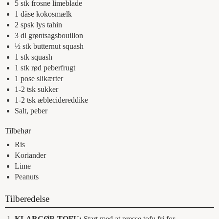
5
stk
frosne limeblade
1
dåse
kokosmælk
2
spsk
lys tahin
3
dl
grøntsagsbouillon
½
stk
butternut squash
1
stk
squash
1
stk
rød peberfrugt
1
pose
slikærter
1-2
tsk
sukker
1-2
tsk
æblecidereddike
Salt, peber
Tilbehør
Ris
Koriander
Lime
Peanuts
Tilberedelse
KLARGØR TOFU:
Start med at presse tofu fri for