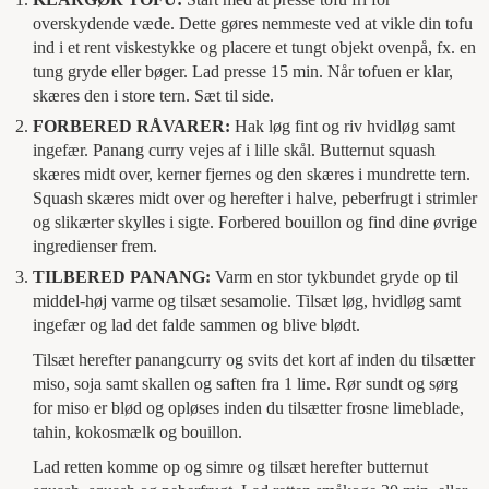
overskydende væde. Dette gøres nemmeste ved at vikle din tofu
ind i et rent viskestykke og placere et tungt objekt ovenpå, fx. en
tung gryde eller bøger. Lad presse 15 min. Når tofuen er klar,
skæres den i store tern. Sæt til side.
FORBERED RÅVARER:
Hak løg fint og riv hvidløg samt
ingefær. Panang curry vejes af i lille skål. Butternut squash
skæres midt over, kerner fjernes og den skæres i mundrette tern.
Squash skæres midt over og herefter i halve, peberfrugt i strimler
og slikærter skylles i sigte. Forbered bouillon og find dine øvrige
ingredienser frem.
TILBERED PANANG:
Varm en stor tykbundet gryde op til
middel-høj varme og tilsæt sesamolie. Tilsæt løg, hvidløg samt
ingefær og lad det falde sammen og blive blødt.
Tilsæt herefter panangcurry og svits det kort af inden du tilsætter
miso, soja samt skallen og saften fra 1 lime. Rør sundt og sørg
for miso er blød og opløses inden du tilsætter frosne limeblade,
tahin, kokosmælk og bouillon.
Lad retten komme op og simre og tilsæt herefter butternut