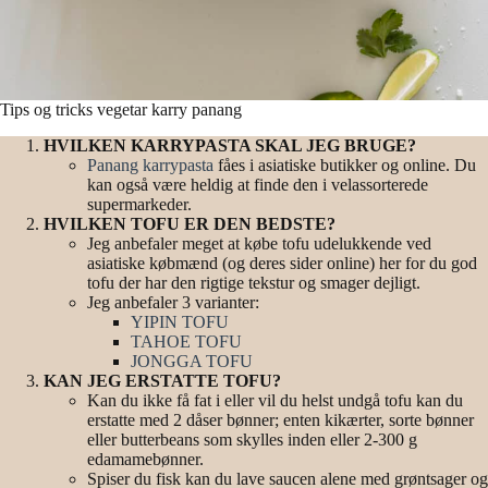
Tips og tricks vegetar karry panang
HVILKEN KARRYPASTA SKAL JEG BRUGE?
Panang karrypasta
fåes i asiatiske butikker og online. Du
kan også være heldig at finde den i velassorterede
supermarkeder.
HVILKEN TOFU ER DEN BEDSTE?
Jeg anbefaler meget at købe tofu udelukkende ved
asiatiske købmænd (og deres sider online) her for du god
tofu der har den rigtige tekstur og smager dejligt.
Jeg anbefaler 3 varianter:
YIPIN TOFU
TAHOE TOFU
JONGGA TOFU
KAN JEG ERSTATTE TOFU?
Kan du ikke få fat i eller vil du helst undgå tofu kan du
erstatte med 2 dåser bønner; enten kikærter, sorte bønner
eller butterbeans som skylles inden eller 2-300 g
edamamebønner.
Spiser du fisk kan du lave saucen alene med grøntsager og