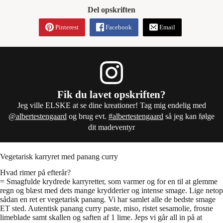
Del opskriften
Pinterest
Facebook
Email
Fik du lavet opskriften?
Jeg ville ELSKE at se dine kreationer! Tag mig endelig med
@albertestengaard
og brug evt.
#albertestengaard
så jeg kan følge
dit madeventyr
Vegetarisk karryret med panang curry
Hvad rimer på efterår?
= Smagfulde krydrede karryretter, som varmer og for en til at glemme
regn og blæst med dets mange krydderier og intense smage. Lige netop
sådan en ret er vegetarisk panang. Vi har samlet alle de bedste smage
ET sted. Autentisk panang curry paste, miso, ristet sesamolie, frosne
limeblade samt skallen og saften af 1 lime. Jeps vi går all in på at