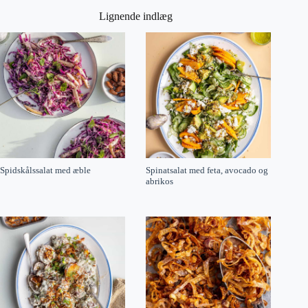
Lignende indlæg
Spidskålssalat med æble
Spinatsalat med feta, avocado og
abrikos