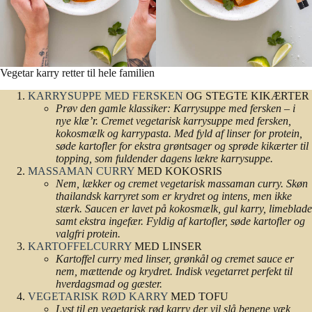
Vegetar karry retter til hele familien
KARRYSUPPE MED FERSKEN
OG STEGTE KIKÆRTER
Prøv den gamle klassiker: Karrysuppe med fersken – i
nye klæ’r. Cremet vegetarisk karrysuppe med fersken,
kokosmælk og karrypasta. Med fyld af linser for protein,
søde kartofler for ekstra grøntsager og sprøde kikærter til
topping, som fuldender dagens lækre karrysuppe.
MASSAMAN CURRY
MED KOKOSRIS
Nem, lækker og cremet vegetarisk massaman curry. Skøn
thailandsk karryret som er krydret og intens, men ikke
stærk. Saucen er lavet på kokosmælk, gul karry, limeblade
samt ekstra ingefær. Fyldig af kartofler, søde kartofler og
valgfri protein.
KARTOFFELCURRY
MED LINSER
Kartoffel curry med linser, grønkål og cremet sauce er
nem, mættende og krydret. Indisk vegetarret perfekt til
hverdagsmad og gæster.
VEGETARISK RØD KARRY
MED TOFU
Lyst til en vegetarisk rød karry der vil slå benene væk