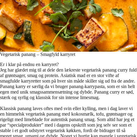
Vegetarisk panang – Smagfyld karryret
Er i klar på endnu en karryret?
Jeg har glædet mig til at dele den lækreste vegetarisk panang curry fuld
af grøntsager, smag og protein. Asiatisk mad er en stor vifte af
smagfulde karryretter som på hver sin måde skiller sig ud fra de andre.
Panang karry er særlig da vi bruger panang-karrypasta, som er sin helt
egen med unik smagssammensætning og dybde. Panang curry er sød,
stærk og syrlig og klassisk for sin intense limesmag.
Klassisk panang laves oftes med svin eller kylling, men i dag laver vi
en himmelsk vegetarisk panang med kokosmælk, tofu, grøntsager og
rigeligt med limeblade for autentisk panang smag. Som altid har jeg et
par “specialprodukter” med i dagens opskrift som jeg selv ser som et
stable i et godt udstyret vegetarisk køkken, fordi de bidrager til så
meget smag, umami og dybde. Noget vi hurtig kan mangle i vegetarisk