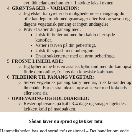
evt. lidt edamamebønner + 1 stykke laks i ovnen.
GRØNTSAGER – VARIATION:
Jeg elsker karryretter da mulighederne er mange og du
ofte kan lege rundt med grøntsager efter lyst og sæson og
dagens vegetarisk panang er ingen undtagelse.
Prøv at varier din panang med:
Udskrift butternut med hokkaido eller søde
kartofler.
Varier i farven på din peberfrugt.
Udskrift squash med aubergine.
Erstat sukkerærter med en grøn peberfrugt.
FROSNE LIMEBLADE:
Jeg køber mine hos en asiatisk købmand men du kan også
finde dem online, fx. hos
den kinesiske købmand
.
TILBEHØR TIL PANANG VEGETAR:
Server vegetarisk panang karry med ris, frisk koriander og
limebåde. For ekstra luksus prøv at server med
kokosris
eller
sorte ris
.
OPBEVARING OG HOLDBARHED:
Rester opbevares på køl i 3-4 dage og smager ligeledes
lækkert kold på madpakken.
Sådan laver du sprød og lækker tofu
:
Hemmeligheden bag god sprød tofu er simpel – Det handler om gode