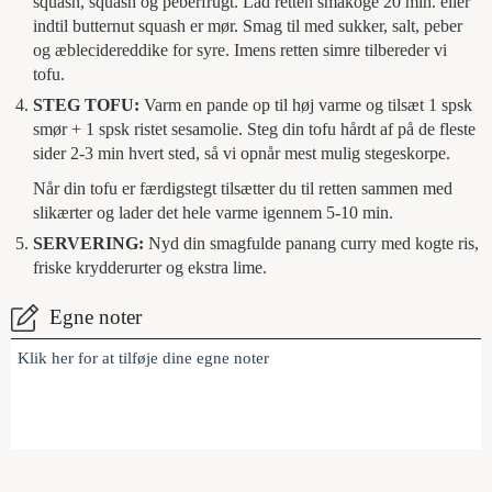
squash, squash og peberfrugt. Lad retten småkoge 20 min. eller
indtil butternut squash er mør. Smag til med sukker, salt, peber
og æblecidereddike for syre. Imens retten simre tilbereder vi
tofu.
STEG TOFU:
Varm en pande op til høj varme og tilsæt 1 spsk
smør + 1 spsk ristet sesamolie. Steg din tofu hårdt af på de fleste
sider 2-3 min hvert sted, så vi opnår mest mulig stegeskorpe.
Når din tofu er færdigstegt tilsætter du til retten sammen med
slikærter og lader det hele varme igennem 5-10 min.
SERVERING:
Nyd din smagfulde panang curry med kogte ris,
friske krydderurter og ekstra lime.
Egne noter
Klik her for at tilføje dine egne noter