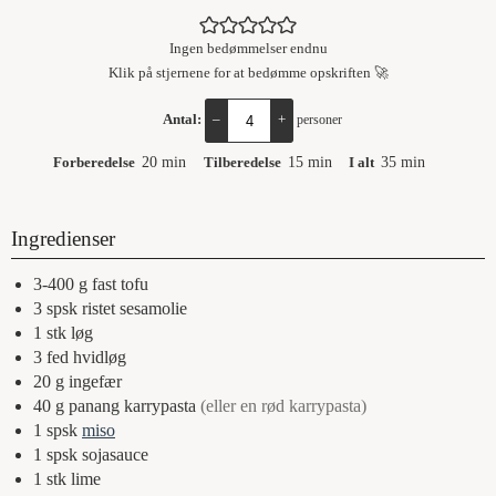
Ingen bedømmelser endnu
Klik på stjernene for at bedømme opskriften 🚀
Antal:
–
+
personer
Forberedelse
20
min
Tilberedelse
15
min
I alt
35
min
Ingredienser
3-400
g
fast tofu
3
spsk
ristet sesamolie
1
stk
løg
3
fed
hvidløg
20
g
ingefær
40
g
panang karrypasta
(eller en rød karrypasta)
1
spsk
miso
1
spsk
sojasauce
1
stk
lime