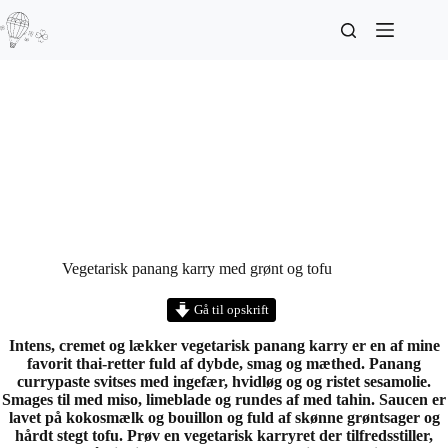
Vegetarisk panang karry med grønt og tofu
Gå til opskrift
Intens, cremet og lækker vegetarisk panang karry er en af mine
favorit thai-retter fuld af dybde, smag og mæthed. Panang
currypaste svitses med ingefær, hvidløg og og ristet sesamolie.
Smages til med miso, limeblade og rundes af med tahin. Saucen er
lavet på kokosmælk og bouillon og fuld af skønne grøntsager og
hårdt stegt tofu. Prøv en vegetarisk karryret der tilfredsstiller,