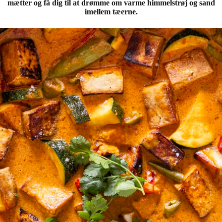
mætter og få dig til at drømme om varme himmelstrøj og sand
imellem tæerne.