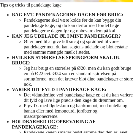
Tips og tricks til pandekage kage
BAG EVT. PANDEKAGERNE DAGEN FØR BRUG:
Pandekagerne skal være kolde før du kan bygge din
pandekage kage, og du kan derfor med fordel bage
pandekagerne dagen før og opbevare dem på køl.
KAN JEG UDELADE ØL I MINE PANDEKAGER?
Øl er med til at give lidt smag og sprødhed til vores
pandekager men du kan sagtens udelade og blot erstatte
med samme mængde mælk i stedet.
HVILKEN STØRRELSE SPRINGFORM SKAL DU
BRUGE:
Jeg har brugt en størrelse på Ø20, men du kan godt bruge
en på Ø22 evt. Ø24 som er standard størrelsen på
springforme, men det kræver blot dine pandekager er store
nok.
VARIER DIT FYLD I PANDEKAGE KAGE:
Det vidunderlige ved pandekage kage er, at du kan variere
dit fyld og lave lige præcis den kage du drømmer om.
Prøv fx. med flødeskum og bærkompot, med nutella og
banan eller med lemoncurd, jordbær og
mascarponecreme.
HOLDBARHED OG OPBEVARING AF
PANDEKAGEKAGE:
Pandekage kagen smager bedst samme dag den er lavet,