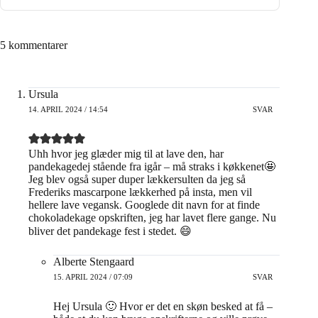
5 kommentarer
Ursula
14. APRIL 2024 / 14:54
SVAR
Uhh hvor jeg glæder mig til at lave den, har
pandekagedej stående fra igår – må straks i køkkenet🤩
Jeg blev også super duper lækkersulten da jeg så
Frederiks mascarpone lækkerhed på insta, men vil
hellere lave vegansk. Googlede dit navn for at finde
chokoladekage opskriften, jeg har lavet flere gange. Nu
bliver det pandekage fest i stedet. 😄
Alberte Stengaard
15. APRIL 2024 / 07:09
SVAR
Hej Ursula 🙂 Hvor er det en skøn besked at få –