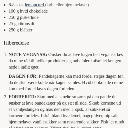
6-8
spsk
lemoncurd
(købt eller hjemmelavet)
100
g
hvid chokolade
250
g
piskefløde
25
g
citronsaft
250
g
blåbær
Tilberedelse
NOTE VEGANSK:
Ønsker du at lave kagen helt vegansk læs
da mine råd til hvilke produkter jeg anbefaler i afsnittet længere
nede i indlægget.
DAGEN FØR:
Pandekagerne kan med fordel steges dagen før,
da de skal være kolde når kagen samles. Hvid chokolade creme
kan med fordel laves dagen forinden.
FORBERED:
Start med at smelte smørret på den pande du
ønsker at lave pandekager på og sæt til side. Skrab kornene ud
af vaniljestangen og mas dem med 1 spsk. af sukkeret så
kornene fordeles. I skål bland hvedemel, bagepulver, nip salt,
hjemmelavet vaniljesukker samt resterende sukker. Pisk let rundt