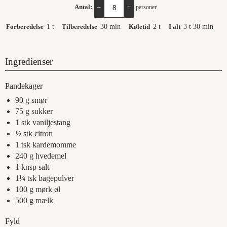
Antal:
–
+
personer
Forberedelse
1
t
Tilberedelse
30
min
Køletid
2
t
I alt
3
t
30
min
Ingredienser
Pandekager
90
g
smør
75
g
sukker
1
stk
vaniljestang
½
stk
citron
1
tsk
kardemomme
240
g
hvedemel
1
knsp
salt
1¼
tsk
bagepulver
100
g
mørk øl
500
g
mælk
Fyld