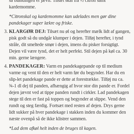
så blandingen er jævn. Tilsæt skal fra ½ citron samt
kardemomme.
*Citronskal og kardemomme kan udelades men gør dine
pandekager super lækre og friske.
KLARGØR DEJ:
Tilsæt nu øl og herefter mælk lidt af gangen,
pisk godt så du undgår klumper i dejen. Tilføj herefter, i tynd
stråle, dit smeltede smør i dejen, imens du pisker forsigtigt.
Dejen vil være tynd, det er helt perfekt. Stil dejen på køl ca. 30
min. gerne længere.
PANDEKAGER:
Varm en pandekagepande op til medium
varme og vent til den er helt varm før du begynder. Har du en
slip-let pandekage pande er dette at forestrække. Tilføj nu ca.
¾-1 dl dej til panden, afhængig af hvor stor din pande er. Fordel
dejen jævnt ved at tippe panden rundt i cirkler. Lad pandekagen
stege til den er fast på toppen og begynder at slippe. Vend den
rundt og steg færdig. Fortsæt med resten af dejen. Drys gerne
lidt sukker på hver pandekage i stakken inden du kommer den
næste ovenpå så de ikke klistrer sammen.
*Lad dem afkøl helt inden de bruges til kagen.