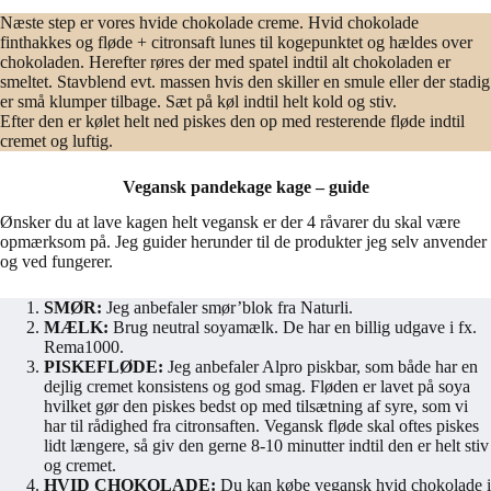
Næste step er vores hvide chokolade creme. Hvid chokolade
finthakkes og fløde + citronsaft lunes til kogepunktet og hældes over
chokoladen. Herefter røres der med spatel indtil alt chokoladen er
smeltet. Stavblend evt. massen hvis den skiller en smule eller der stadig
er små klumper tilbage. Sæt på køl indtil helt kold og stiv.
Efter den er kølet helt ned piskes den op med resterende fløde indtil
cremet og luftig.
Vegansk pandekage kage – guide
Ønsker du at lave kagen helt vegansk er der 4 råvarer du skal være
opmærksom på. Jeg guider herunder til de produkter jeg selv anvender
og ved fungerer.
SMØR:
Jeg anbefaler smør’blok fra Naturli.
MÆLK:
Brug neutral soyamælk. De har en billig udgave i fx.
Rema1000.
PISKEFLØDE:
Jeg anbefaler Alpro piskbar, som både har en
dejlig cremet konsistens og god smag. Fløden er lavet på soya
hvilket gør den piskes bedst op med tilsætning af syre, som vi
har til rådighed fra citronsaften. Vegansk fløde skal oftes piskes
lidt længere, så giv den gerne 8-10 minutter indtil den er helt stiv
og cremet.
HVID CHOKOLADE:
Du kan købe vegansk hvid chokolade i