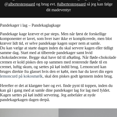
@albertestengaard
og brug evt.
#albertestengaard
så jeg kan følge
dit madeventyr
Pandekager i lag – Pandekaglagkage
Pandekage kage kræver et par steps. Men når først de forskellige
komponenter er lavet, som hver især ikke er komplicerede, men blot
kræver lidt tid, er selve pandekage kagen super nem at samle.
Du kan vælge at starte dagen inden du skal servere kagen eller tidligt
samme dag. Start med at tilberede pandekager samt hvid
chokoladecreme. Begge skal have tid til afkøling. Når fløde-chokolade
cremen er kold piskes den op sammen med resterende fløde til en
cremet, luftig skum, og sættes på køl indtil brug. Lemoncurd kan
bruges direkte fra glasset hvis den er købt, men har du lavet din egen
lemoncurd på kokosmælk
, skal den piskes godt igennem inden brug.
Herefter er det at klargøre bær og evt. finde pynt til toppen, inden du
kan gå i gang med at samle dine pandekager lag for lag med fyldet.
Kagen sættes på køl indtil servering. Jeg anbefaler at nyde
pandekagekagen dagen derpå.