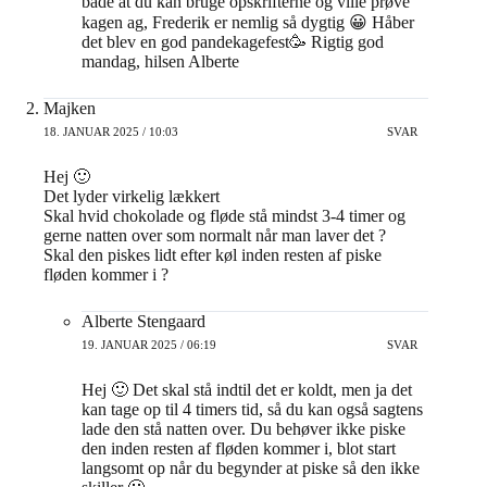
både at du kan bruge opskrifterne og ville prøve
kagen ag, Frederik er nemlig så dygtig 😀 Håber
det blev en god pandekagefest🥳 Rigtig god
mandag, hilsen Alberte
Majken
18. JANUAR 2025 / 10:03
SVAR
Hej 🙂
Det lyder virkelig lækkert
Skal hvid chokolade og fløde stå mindst 3-4 timer og
gerne natten over som normalt når man laver det ?
Skal den piskes lidt efter køl inden resten af piske
fløden kommer i ?
Alberte Stengaard
19. JANUAR 2025 / 06:19
SVAR
Hej 🙂 Det skal stå indtil det er koldt, men ja det
kan tage op til 4 timers tid, så du kan også sagtens
lade den stå natten over. Du behøver ikke piske
den inden resten af fløden kommer i, blot start
langsomt op når du begynder at piske så den ikke