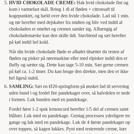
HVID CHOKOLADE CREME:
Hak hvid chokolade fint og
kom i varmefast skål. Bring 1 dl af fløden + citronsaft til
kogepunktet, og hæld over den hvide chokolade. Lad stå 1 min.
og rør herefter med dejskaber fra midten og bliv ved indtil al
chokoladen er smeltet og cremen samler sig. Afhængig af
chokolademærke kan den skille lidt. Stavblend og sæt herefter
på køl indtil hel kold.
Når din hvide chokolade fløde er afkølet tilsætter du resten af
fløden og pisker på røremaskine eller med elpisker indtil den er
fluffy og sætter sig. Dette kan tage 5-10 min. Sæt gerne cremen
på køl ca. 1-2 timer. Du kan bruge den direkte, men den er ikke
hel ligeså stabil.
SAMLING:
Sæt en Ø20-springform på ønsket fad til servering
uden bund i og fordel fire pandekager over, så halvdelen er nede
i formen. Luk bunden med en pandekage.
Fordel først 1-2 spsk lemoncurd herefter 1/5 del af cremen samt
blåbær. Luk med en pandekage. Gentag processen yderligere tre
gange og luk med en pandekage. Luk de 4 første pandekager op
over toppen, så kagen lukkes. Pynt med resterende creme, bær