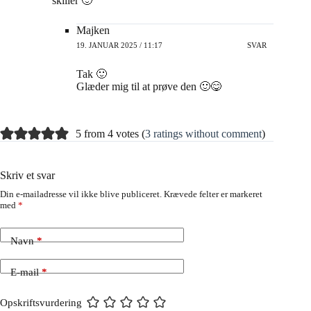
skiller 🙂
Majken
19. JANUAR 2025 / 11:17
SVAR
Tak 🙂
Glæder mig til at prøve den 🙂😋
5 from 4 votes (
3 ratings without comment
)
Skriv et svar
Din e-mailadresse vil ikke blive publiceret.
Krævede felter er markeret
med
*
Navn
*
E-mail
*
Opskriftsvurdering