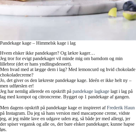
Pandekage kage – Himmelsk kage i lag
Hvem elsker ikke pandekager? Og lækre kager…
Jeg tror for evigt pandekager vil minde mig om barndom og min
lillebror (det er hans yndlingsdessert).
Men hvad med at lægge dem i lag? Med lemoncurd og hvid chokolade
chokoladecreme?
Jo, det giver os den lækreste pandekage kage. Ideén er ikke helt ny –
men udførslen er!
Jeg har nemlig allerede en opskrift på
pandekage lagkage
lagt i lag på
lag med kompot og citroncreme. Bygget op 1 pandekage af gangen.
Men dagens opskrift på pandekage kage er inspireret af
Frederik Haun
på Instagram. Da jeg så hans version med mascarpone creme, vidste
jeg, at jeg måtte lave en udgave uden æg, så både jer med allergi, jer
der spiser vegansk og alle os, der bare elsker pandekager, kunne hapse
løs.