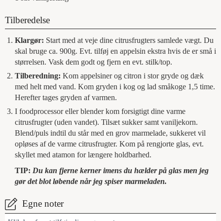
Tilberedelse
Klargør:
Start med at veje dine citrusfrugters samlede vægt. Du
skal bruge ca. 900g. Evt. tilføj en appelsin ekstra hvis de er små i
størrelsen. Vask dem godt og fjern en evt. stilk/top.
Tilberedning:
Kom appelsiner og citron i stor gryde og dæk
med helt med vand. Kom gryden i kog og lad småkoge 1,5 time.
Herefter tages gryden af varmen.
I foodprocessor eller blender kom forsigtigt dine varme
citrusfrugter (uden vandet). Tilsæt sukker samt vaniljekorn.
Blend/puls indtil du står med en grov marmelade, sukkeret vil
opløses af de varme citrusfrugter. Kom på rengjorte glas, evt.
skyllet med atamon for længere holdbarhed.
TIP:
Du kan fjerne kerner imens du hælder på glas men jeg
gør det blot løbende når jeg spiser marmeladen.
Egne noter