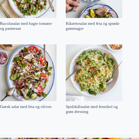
Rucolasalat med bagte tomater
Kikærtesalat med feta og sprøde
og parmesan
grøntsager
Græsk salat med feta og oliven
Spidskålssalat med fennikel og
grøn dressing