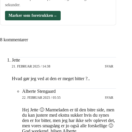
sekunder.
Marker som foretrukken
→
8 kommentarer
Jette
21. FEBRUAR 2025 / 14:38
SVAR
Hvad gør jeg ved at den er meget bitter ?..
Alberte Stengaard
22. FEBRUAR 2025 / 05:55
SVAR
Hej Jette 🙂 Marmeladen er til den bitre side, men
du kan justere med ekstra sukker hvis du synes
den er for bitter, men jeg har ikke selv oplevet det,
men vores smagsløg er jo også alle forskellige 🙂
God weekend, hilsen Alberte