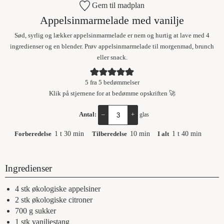
Gem til madplan
Appelsinmarmelade med vanilje
Sød, syrlig og lækker appelsinmarmelade er nem og hurtig at lave med 4
ingredienser og en blender. Prøv appelsinmarmelade til morgenmad, brunch
eller snack.
5
fra
5
bedømmelser
Klik på stjernene for at bedømme opskriften 🚀
Antal:
–
+
glas
Forberedelse
1
t
30
min
Tilberedelse
10
min
I alt
1
t
40
min
Ingredienser
4
stk
økologiske appelsiner
2
stk
økologiske citroner
700
g
sukker
1
stk
vaniljestang