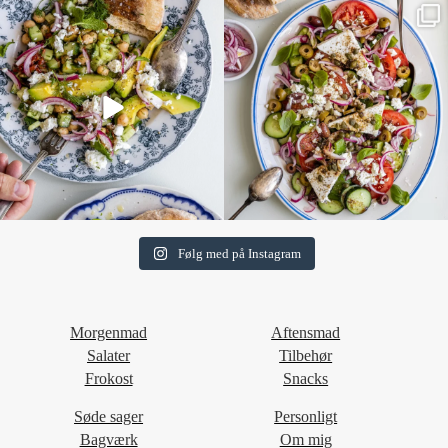
Følg med på Instagram
Morgenmad
Aftensmad
Salater
Tilbehør
Frokost
Snacks
Søde sager
Personligt
Bagværk
Om mig