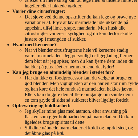
Ønsker du mere smag kan du lege med at tilsætte fintrevet
ingefær eller hakkede nødder.
Varier dine citrusfrugter:
Det sjove ved denne opskrift er du kan lege og prøve nye
variationer af. Prøv at lav marmelade udelukkende på
appelsin, tilføj lime, grape, mandarin. Men husk alle
citrusfrugter varierer i syrlighed og du kan derfor skulle
justere op i mængden af sukker.
Hvad med kernerne?
Når vi blender citrusfrugterne hele vil kernerne stadig
være i marmeladen. Jeg personligt er ligeglad og fjerner
dem blot når jeg spiser, men du kan fjerne dem inden du
hælder på glas. Det er nemmere end det lyder!
Kan jeg bruge en almindelig blender i stedet for?
Har du ikke en foodprocessor kan du vælge at bruge en
god blender. Men vigtigheden af den har en stor rum-fylde
og kan køre det hele rundt så marmeladen hakkes jævnt.
Ellers kan du gøre den af flere omgange om samle den i
en tom gryde til sidst så sukkeret bliver ligeligt fordelt.
Opbevaring og holdbarhed:
Jeg skyller mine glas med atamon, efter anvisning på
flasken som øger holdbarheden på marmeladen. Du kan
ligeledes bruge spiritus til dette.
Stil dine uåbnede marmelader et koldt og mørkt sted, og
det åbne glas på køl.