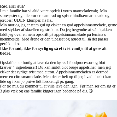
Rød eller gul?
I min familie har vi altid være opdelt i vores marmeladevalg. Min
storesøster og lillebror er team rød og spiser hindbærmarmelade og
jordbær UDEN klumper, ha ha..
Min mor og jeg er team gul og elsker en god appelsinmarmelade, gerne
med stykker af skrællen og struktur. Da jeg begyndte at stå i køkken
faldt jeg over en nem opskrift på appelsinmarmelade på femina’s
hjemmeside. Med årene er den tilpasset og nørdet til, så det passer
perfekt til os.
Ikke for sød, ikke for syrlig og så et tvist vanilje til at gøre alt
bedre.
Opskriften er hurtig at lave da den køres i foodprocessor og blot
kræver 4 ingredienser! Du kan snildt blot bruge appelsiner, men jeg
elsker det syrlige tvist med citron. Appelsinmarmeladen er dermed
mere en citrusmarmelade. Men det er helt op til jer, hvad i bedst kan
lide og i kan jo prøve lidt forskelligt pr. gang.
For tro mig du kommer til at ville lave den igen. Før man ser om sig er
3 glas væk og ens familie kigger igen bedende på dig 😉