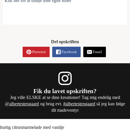
Klik her for at tilføje dine egne noter
Del opskriften
Pinterest
Facebook
Email
Fik du lavet opskriften?
Jeg ville ELSKE at se dine kreationer! Tag mig endelig med
@albertestengaard
og brug evt.
#albertestengaard
så jeg kan følge
dit madeventyr
hurtig citrusmarmelade med vanilje