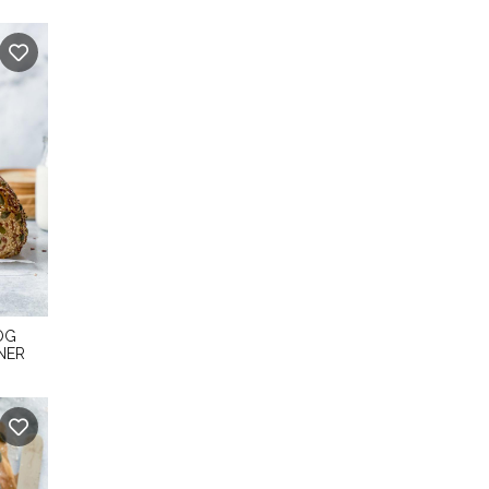
OG
NER