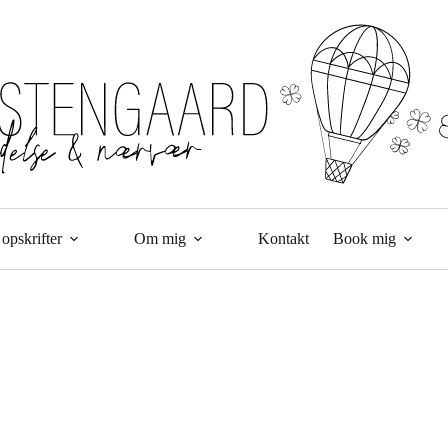
opskrifter
Om mig
Kontakt
Book mig