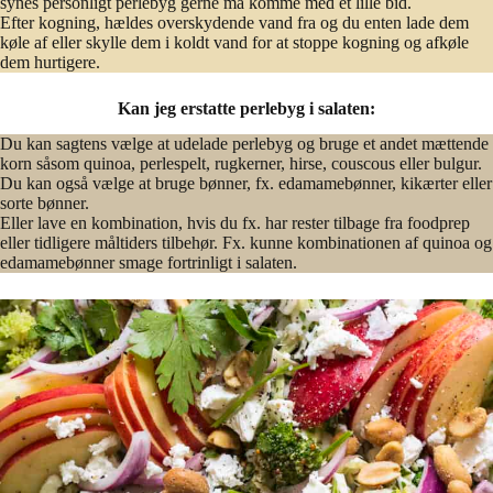
synes personligt perlebyg gerne må komme med et lille bid.
Efter kogning, hældes overskydende vand fra og du enten lade dem
køle af eller skylle dem i koldt vand for at stoppe kogning og afkøle
dem hurtigere.
Kan jeg erstatte perlebyg i salaten:
Du kan sagtens vælge at udelade perlebyg og bruge et andet mættende
korn såsom quinoa, perlespelt, rugkerner, hirse, couscous eller bulgur.
Du kan også vælge at bruge bønner, fx. edamamebønner, kikærter eller
sorte bønner.
Eller lave en kombination, hvis du fx. har rester tilbage fra foodprep
eller tidligere måltiders tilbehør. Fx. kunne kombinationen af quinoa og
edamamebønner smage fortrinligt i salaten.