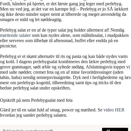
Fordi, hånden på hjertet, er det første gang jeg leger med perlebyg.
Men nu ved jeg, at det var en kæmpe fejl – Perlebyg er jo SÅ lækkert
og ikke desto mindre super nemt at tilberede og meget anvendelig da
smagen er mild og let nøddeagtig.
Perlebyg salat er en af de typer salat jeg holder allermest af! Nemlig
mættende salater
som kan nydes alene, som måltidssalat, i madpakken
eller serveres som tilbehør til aftensmad, buffet eller endda på en
picnictur.
Perlebyg er et skønt alternativ til ris og pasta og kan både nydes varm
og kold. I dagens perlebygsalat kombineres den lækre perlebyg med
grove grøntsager, sødt æble og syltede rødløg. Afslutningsvis topper vi
med salte nødder, cremet feta og en af mine favoritdressinger (uden
tahin, haha) nemlig sennepsvinaigrette. Dyk ned i herlighederne og læs
mere om perlebygs kogetid, tilberedning samt tips og tricks til den
bedste perlebyg salat under opskriften.
Opskrift på nem Perlebygsalat med feta
Glæd jer til en salat fuld af smag, power og mæthed. Se
video HER
hvordan jeg samler perlebyg salaten.
Reklamelinks er markeret med*