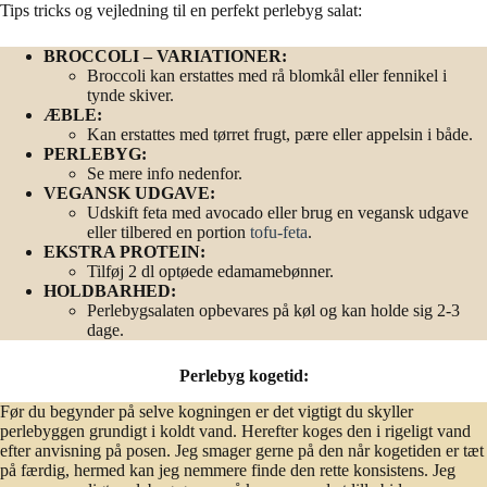
Tips tricks og vejledning til en perfekt perlebyg salat:
BROCCOLI – VARIATIONER:
Broccoli kan erstattes med rå blomkål eller fennikel i
tynde skiver.
ÆBLE:
Kan erstattes med tørret frugt, pære eller appelsin i både.
PERLEBYG:
Se mere info nedenfor.
VEGANSK UDGAVE:
Udskift feta med avocado eller brug en vegansk udgave
eller tilbered en portion
tofu-feta
.
EKSTRA PROTEIN:
Tilføj 2 dl optøede edamamebønner.
HOLDBARHED:
Perlebygsalaten opbevares på køl og kan holde sig 2-3
dage.
Perlebyg kogetid:
Før du begynder på selve kogningen er det vigtigt du skyller
perlebyggen grundigt i koldt vand. Herefter koges den i rigeligt vand
efter anvisning på posen. Jeg smager gerne på den når kogetiden er tæt
på færdig, hermed kan jeg nemmere finde den rette konsistens. Jeg