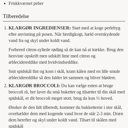
Friskkværnet peber
Tilberedelse
KLARGØR INGREDIENSER:
Start med at koge perlebyg
efter anvisning på posen. Når færdigkogt, hæld overskydende
vand fra og skyl under koldt vand.
Forbered citron-syltede rødløg så de kan nå at trække. Brug den
henviste opskrift men udskift lime med citron og
æblecidereddike med hvidvindseddike.
Snit spidskål fint og kom i skål, kram kålen med en lille smule
æblecidereddike så den falder let sammen og bliver blødere.
KLARGØR BROCCOLI:
Du kan vælge enten at bruge
broccoli rå, her laver du små buketter og tilsætter til din skål med
spidskål, er dit broccoli meget stort, brug da kun ½ hoved.
Ønsker de den lidt tilberedt, kommer du bukketterne i stor skål,
overhælder dem med kogende vand hvor de står 2-3 min. Dræn
dem herefter og skyl under koldt vand. Tilsæt til skålen med
spidskål