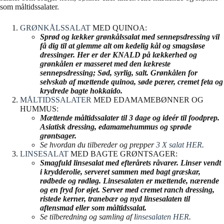
som måltidssalater.
GRØNKÅLSSALAT
MED QUINOA:
Sprød og lækker grønkålssalat med sennepsdressing vil
få dig til at glemme alt om kedelig kål og smagsløse
dressinger. Her er der KNALD på lækkerhed og
grønkålen er masseret med den lækreste
sennepsdressing; Sød, syrlig, salt. Grønkålen for
selvskab af mættende quinoa, søde pærer, cremet feta og
krydrede bagte hokkaido.
MÅLTIDSSALATER
MED EDAMAMEBØNNER OG
HUMMUS:
Mættende måltidssalater til 3 dage og ideér til foodprep.
Asiatisk dressing, edamamehummus og sprøde
grøntsager.
Se hvordan du tilbereder og prepper
3 X salat HER
.
LINSESALAT
MED BAGTE GRØNTSAGER:
Smagfuld linsesalat med efterårets råvarer. Linser vendt
i krydderolie, serveret sammen med bagt græskar,
rødbede og rødløg. Linsesalaten er mættende, nærende
og en fryd for øjet. Server med cremet ranch dressing,
ristede kerner, tranebær og nyd linsesalaten til
aftensmad eller som måltidssalat.
Se tilberedning og samling af l
insesalaten HER
.