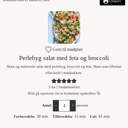
Udskriv
Gem til madplan
Perlebyg salat med feta og broccoli
Skøn og mættende salat med perlebyg, broccoli og feta. Skøn som tilbehør
eller kold i madpakken.
5
fra
2
bedømmelser
Klik på stjernene for at bedømme opskriften 🚀
Antal:
–
+
personer
Forberedelse
30
min
Tilberedelse
15
min
I alt
45
min