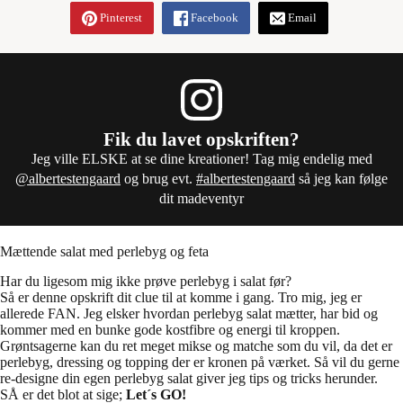
Pinterest
Facebook
Email
Fik du lavet opskriften?
Jeg ville ELSKE at se dine kreationer! Tag mig endelig med
@albertestengaard
og brug evt.
#albertestengaard
så jeg kan følge
dit madeventyr
Mættende salat med perlebyg og feta
Har du ligesom mig ikke prøve perlebyg i salat før?
Så er denne opskrift dit clue til at komme i gang. Tro mig, jeg er
allerede FAN. Jeg elsker hvordan perlebyg salat mætter, har bid og
kommer med en bunke gode kostfibre og energi til kroppen.
Grøntsagerne kan du ret meget mikse og matche som du vil, da det er
perlebyg, dressing og topping der er kronen på værket. Så vil du gerne
re-designe din egen perlebyg salat giver jeg tips og tricks herunder.
SÅ er det blot at sige;
Let´s GO!