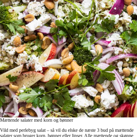
Mættende salater med korn og bønner
Vild med perlebyg salat – så vil du elske de næste 3 bud på mættende
salater som bruger korn, bønner eller linser. Alle mættende og skønne