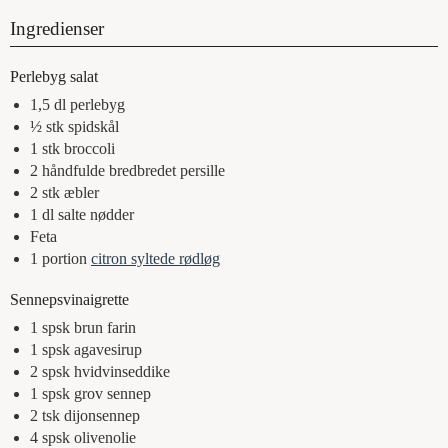
Ingredienser
Perlebyg salat
1,5
dl
perlebyg
½
stk
spidskål
1
stk
broccoli
2
håndfulde
bredbredet persille
2
stk
æbler
1
dl
salte nødder
Feta
1
portion
citron syltede rødløg
Sennepsvinaigrette
1
spsk
brun farin
1
spsk
agavesirup
2
spsk
hvidvinseddike
1
spsk
grov sennep
2
tsk
dijonsennep
4
spsk
olivenolie