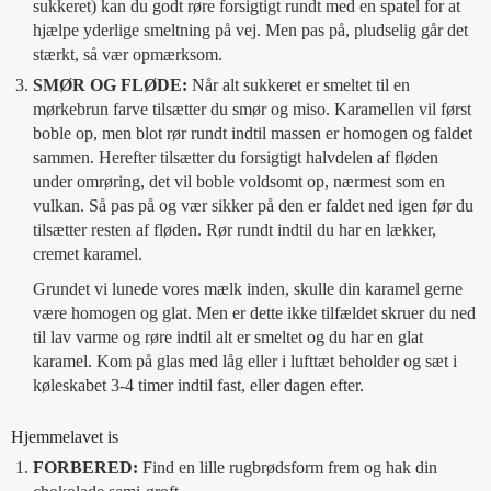
sukkeret) kan du godt røre forsigtigt rundt med en spatel for at
hjælpe yderlige smeltning på vej. Men pas på, pludselig går det
stærkt, så vær opmærksom.
SMØR OG FLØDE:
Når alt sukkeret er smeltet til en
mørkebrun farve tilsætter du smør og miso. Karamellen vil først
boble op, men blot rør rundt indtil massen er homogen og faldet
sammen. Herefter tilsætter du forsigtigt halvdelen af fløden
under omrøring, det vil boble voldsomt op, nærmest som en
vulkan. Så pas på og vær sikker på den er faldet ned igen før du
tilsætter resten af fløden. Rør rundt indtil du har en lækker,
cremet karamel.
Grundet vi lunede vores mælk inden, skulle din karamel gerne
være homogen og glat. Men er dette ikke tilfældet skruer du ned
til lav varme og røre indtil alt er smeltet og du har en glat
karamel. Kom på glas med låg eller i lufttæt beholder og sæt i
køleskabet 3-4 timer indtil fast, eller dagen efter.
Hjemmelavet is
FORBERED:
Find en lille rugbrødsform frem og hak din