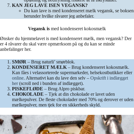
KAN JEG LAVE ISEN VEGANSK?
Du kan lave is med kondenseret mælk vegansk, se boksen
herunder hvilke råvarer jeg anbefaler.
Vegansk is
med kondenseret kokosmælk
Ønsker du hjemmelavet is med kondenseret mælk, men vegansk? Der
er 4 råvarer du skal være opmærksom på og du kan se minde
anbefalinger her.
SMØR
– Brug naturli’ smørblok.
KONDENSERET MÆLK
– Brug kondenseret kokosmælk.
Kan fåes i velassorterede supermarkeder, helsekostbutikker eller
online
. Alternativt kan du lave den selv –
Opskrift i indlægget
her
(scroll ned i bunden af indlægget).
PISKEFLØDE
– Brug Alpro piskbar.
CHOKOLADE
– Tjek at din chokolade er lavet uden
mælkepulver. De fleste chokolader med 70% og derover er uden
mælkepulver, men tjek for en sikkerheds skyld.