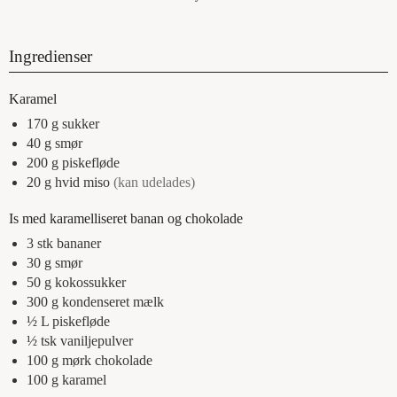
Ingredienser
Karamel
170
g
sukker
40
g
smør
200
g
piskefløde
20
g
hvid miso
(kan udelades)
Is med karamelliseret banan og chokolade
3
stk
bananer
30
g
smør
50
g
kokossukker
300
g
kondenseret mælk
½
L
piskefløde
½
tsk
vaniljepulver
100
g
mørk chokolade
100
g
karamel