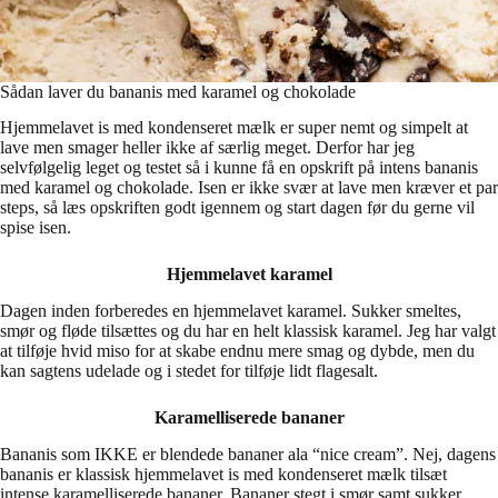
Sådan laver du bananis med karamel og chokolade
Hjemmelavet is med kondenseret mælk er super nemt og simpelt at
lave men smager heller ikke af særlig meget. Derfor har jeg
selvfølgelig leget og testet så i kunne få en opskrift på intens bananis
med karamel og chokolade. Isen er ikke svær at lave men kræver et par
steps, så læs opskriften godt igennem og start dagen før du gerne vil
spise isen.
Hjemmelavet karamel
Dagen inden forberedes en hjemmelavet karamel. Sukker smeltes,
smør og fløde tilsættes og du har en helt klassisk karamel. Jeg har valgt
at tilføje hvid miso for at skabe endnu mere smag og dybde, men du
kan sagtens udelade og i stedet for tilføje lidt flagesalt.
Karamelliserede bananer
Bananis som IKKE er blendede bananer ala “nice cream”. Nej, dagens
bananis er klassisk hjemmelavet is med kondenseret mælk tilsæt
intense karamelliserede bananer. Bananer stegt i smør samt sukker