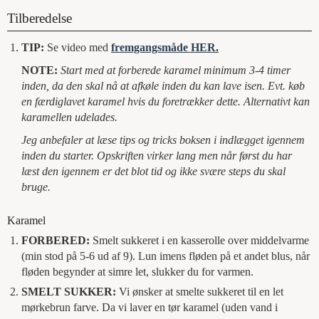
Tilberedelse
TIP:
Se video med
fremgangsmåde HER
.
NOTE:
Start med at forberede karamel minimum 3-4 timer
inden, da den skal nå at afkøle inden du kan lave isen. Evt. køb
en færdiglavet karamel hvis du foretrækker dette. Alternativt kan
karamellen udelades.
Jeg anbefaler at læse tips og tricks boksen i indlægget igennem
inden du starter. Opskriften virker lang men når først du har
læst den igennem er det blot tid og ikke svære steps du skal
bruge.
Karamel
FORBERED:
Smelt sukkeret i en kasserolle over middelvarme
(min stod på 5-6 ud af 9). Lun imens fløden på et andet blus, når
fløden begynder at simre let, slukker du for varmen.
SMELT SUKKER:
Vi ønsker at smelte sukkeret til en let
mørkebrun farve. Da vi laver en tør karamel (uden vand i