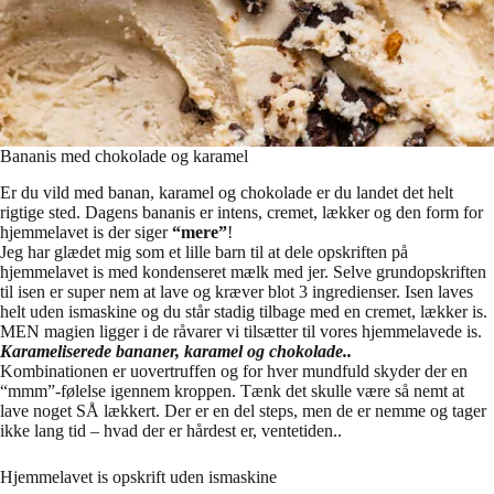
Bananis med chokolade og karamel
Er du vild med banan, karamel og chokolade er du landet det helt
rigtige sted. Dagens bananis er intens, cremet, lækker og den form for
hjemmelavet is der siger
“mere”
!
Jeg har glædet mig som et lille barn til at dele opskriften på
hjemmelavet is med kondenseret mælk med jer. Selve grundopskriften
til isen er super nem at lave og kræver blot 3 ingredienser. Isen laves
helt uden ismaskine og du står stadig tilbage med en cremet, lækker is.
MEN magien ligger i de råvarer vi tilsætter til vores hjemmelavede is.
Karameliserede bananer, karamel og chokolade..
Kombinationen er uovertruffen og for hver mundfuld skyder der en
“mmm”-følelse igennem kroppen. Tænk det skulle være så nemt at
lave noget SÅ lækkert. Der er en del steps, men de er nemme og tager
ikke lang tid – hvad der er hårdest er, ventetiden..
Hjemmelavet is opskrift uden ismaskine