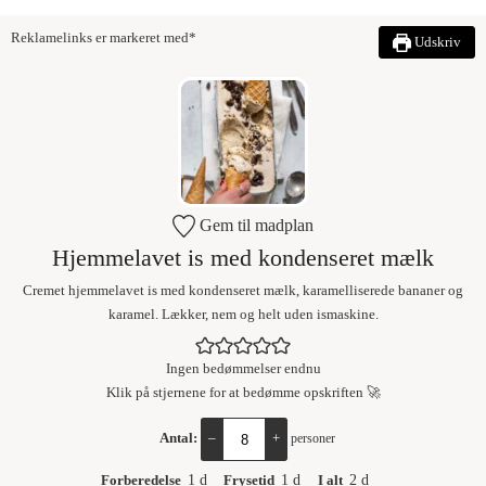
Reklamelinks er markeret med*
Udskriv
Gem til madplan
Hjemmelavet is med kondenseret mælk
Cremet hjemmelavet is med kondenseret mælk, karamelliserede bananer og
karamel. Lækker, nem og helt uden ismaskine.
Ingen bedømmelser endnu
Klik på stjernene for at bedømme opskriften 🚀
Antal:
–
+
personer
Forberedelse
1
d
Frysetid
1
d
I alt
2
d