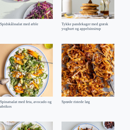
Spidskålssalat med æble
Tykke pandekager med græsk
yoghurt og appelsinsirup
Spinatsalat med feta, avocado og
Sprøde ristede løg
abrikos