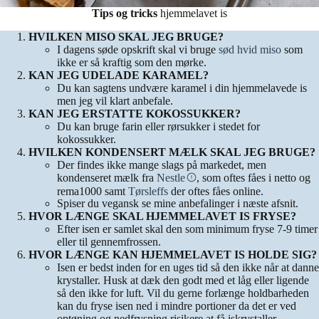
Tips og tricks
hjemmelavet is
HVILKEN MISO SKAL JEG BRUGE?
I dagens søde opskrift skal vi bruge
sød hvid miso
som
ikke er så kraftig som den mørke.
KAN JEG UDELADE KARAMEL?
Du kan sagtens undvære karamel i din hjemmelavede is
men jeg vil klart anbefale.
KAN JEG ERSTATTE KOKOSSUKKER?
Du kan bruge farin eller rørsukker i stedet for
kokossukker.
HVILKEN KONDENSERT MÆLK SKAL JEG BRUGE?
Der findes ikke mange slags på markedet, men
kondenseret mælk fra
Nestle
, som oftes fåes i netto og
rema1000 samt
Tørsleffs
der oftes fåes online.
Spiser du vegansk se mine anbefalinger i næste afsnit.
HVOR LÆNGE SKAL HJEMMELAVET IS FRYSE?
Efter isen er samlet skal den som minimum fryse 7-9 timer
eller til gennemfrossen.
HVOR LÆNGE KAN HJEMMELAVET IS HOLDE SIG?
Isen er bedst inden for en uges tid så den ikke når at danne
krystaller. Husk at dæk den godt med et låg eller ligende
så den ikke for luft. Vil du gerne forlænge holdbarheden
kan du fryse isen ned i mindre portioner da det er ved
optøning og nedfrysning risikere at få iskrystaller.