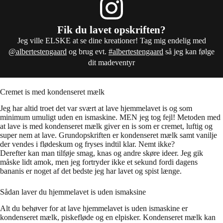
Fik du lavet opskriften?
Jeg ville ELSKE at se dine kreationer! Tag mig endelig med
@albertestengaard
og brug evt.
#albertestengaard
så jeg kan følge
dit madeventyr
Cremet is med kondenseret mælk
Jeg har altid troet det var svært at lave hjemmelavet is og som
minimum umuligt uden en ismaskine. MEN jeg tog fejl! Metoden med
at lave is med kondenseret mælk giver en is som er cremet, luftig og
super nem at lave. Grundopskriften er kondenseret mælk samt vanilje
der vendes i flødeskum og fryses indtil klar. Nemt ikke?
Derefter kan man tilføje smag, knas og andre skøre ideer. Jeg gik
måske lidt amok, men jeg fortryder ikke et sekund fordi dagens
bananis er noget af det bedste jeg har lavet og spist længe.
Sådan laver du hjemmelavet is uden ismaksine
Alt du behøver for at lave hjemmelavet is uden ismaskine er
kondenseret mælk, piskefløde og en elpisker. Kondenseret mælk kan