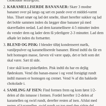
chokolade semi-groft.
KARAMELLISERDE BANANAER:
Skær 3 modne
bananer over på langs og sæt en pande over et middel-varmt
blus. Tilsæt smør og lad det smelte, tilsæt herefter sukker og lad
det boble sammen inden du lægger dine bananer på med
skærefladen nedad. Lad dem karamellisere 4-5 minutter inden
du vender dem og lader dem få yderligere 2-3 minutter. Lad dem
afkøle let inden du fortsætter.
BLEND OG PISK:
I blender tilføj kondenseret mælk,
vaniljepulver og karamelliserede bananer. Blend indtil du får en
helt homogen masse, farven vil være spøjs, det er helt som det
skal være. Sæt til side.
I stor skål kom piskefløden. Pisk indtil du har en dejlig
flødeskum. Vend din banan-masse i og vend forsigtigt rundt
indtil massen er homogen og cremet. Vend ¾ af din hakkede
chokolade i.
SAMLING AF ISEN:
Find formen frem og kom først 1/2-
delen af din ismasse i formen. Fordel herefter 1/2-delen af
karamellen og swirl rundt, derefter resten af isen. Afslut med
resten af karamellen, swirl rundt og top med den sidste del